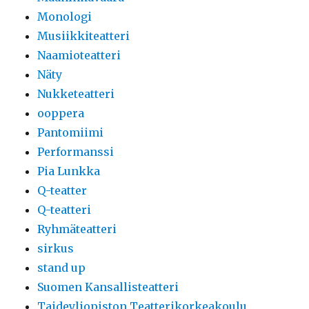
Monologi
Musiikkiteatteri
Naamioteatteri
Näty
Nukketeatteri
ooppera
Pantomiimi
Performanssi
Pia Lunkka
Q-teatter
Q-teatteri
Ryhmäteatteri
sirkus
stand up
Suomen Kansallisteatteri
Taideyliopiston Teatterikorkeakoulu