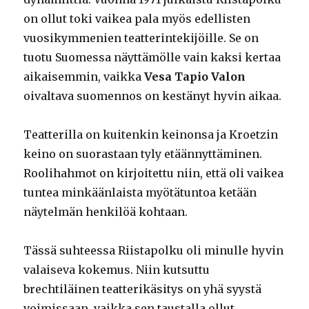
on ollut toki vaikea pala myös edellisten
vuosikymmenien teatterintekijöille. Se on
tuotu Suomessa näyttämölle vain kaksi kertaa
aikaisemmin, vaikka
Vesa Tapio Valon
oivaltava suomennos on kestänyt hyvin aikaa.
Teatterilla on kuitenkin keinonsa ja Kroetzin
keino on suorastaan tyly etäännyttäminen.
Roolihahmot on kirjoitettu niin, että oli vaikea
tuntea minkäänlaista myötätuntoa ketään
näytelmän henkilöä kohtaan.
Tässä suhteessa Riistapolku oli minulle hyvin
valaiseva kokemus. Niin kutsuttu
brechtiläinen teatterikäsitys on yhä syystä
voimissaan, vaikka sen taustalla ollut