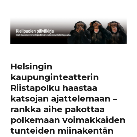
Kielipuolen päiväkirja
Helsingin
kaupunginteatterin
Riistapolku haastaa
katsojan ajattelemaan –
rankka aihe pakottaa
polkemaan voimakkaiden
tunteiden miinakentän