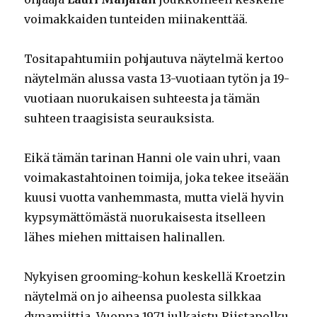
voimakkaiden tunteiden miinakenttää.
Tositapahtumiin pohjautuva näytelmä kertoo
näytelmän alussa vasta 13-vuotiaan tytön ja 19-
vuotiaan nuorukaisen suhteesta ja tämän
suhteen traagisista seurauksista.
Eikä tämän tarinan Hanni ole vain uhri, vaan
voimakastahtoinen toimija, joka tekee itseään
kuusi vuotta vanhemmasta, mutta vielä hyvin
kypsymättömästä nuorukaisesta itselleen
lähes miehen mittaisen halinallen.
Nykyisen grooming-kohun keskellä Kroetzin
näytelmä on jo aiheensa puolesta silkkaa
dynamiittia. Vuonna 1971 julkaistu Riistapolku