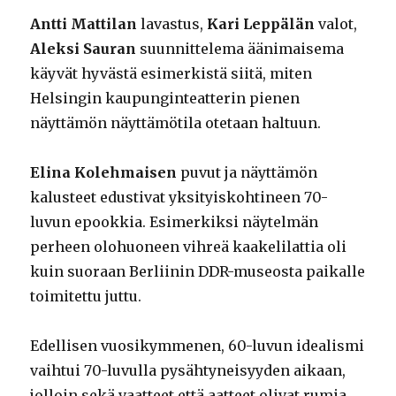
Antti Mattilan
lavastus,
Kari Leppälän
valot,
Aleksi Sauran
suunnittelema äänimaisema
käyvät hyvästä esimerkistä siitä, miten
Helsingin kaupunginteatterin pienen
näyttämön näyttämötila otetaan haltuun.
Elina Kolehmaisen
puvut ja näyttämön
kalusteet edustivat yksityiskohtineen 70-
luvun epookkia. Esimerkiksi näytelmän
perheen olohuoneen vihreä kaakelilattia oli
kuin suoraan Berliinin DDR-museosta paikalle
toimitettu juttu.
Edellisen vuosikymmenen, 60-luvun idealismi
vaihtui 70-luvulla pysähtyneisyyden aikaan,
jolloin sekä vaatteet että aatteet olivat rumia.