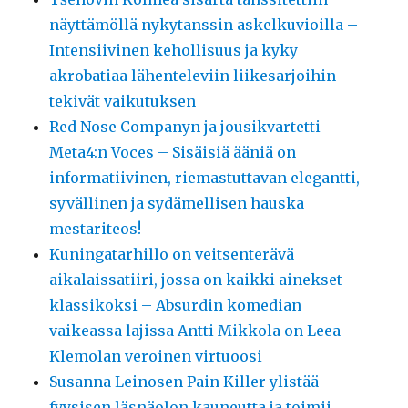
näyttämöllä nykytanssin askelkuvioilla –
Intensiivinen kehollisuus ja kyky
akrobatiaa lähenteleviin liikesarjoihin
tekivät vaikutuksen
Red Nose Companyn ja jousikvartetti
Meta4:n Voces – Sisäisiä ääniä on
informatiivinen, riemastuttavan elegantti,
syvällinen ja sydämellisen hauska
mestariteos!
Kuningatarhillo on veitsenterävä
aikalaissatiiri, jossa on kaikki ainekset
klassikoksi – Absurdin komedian
vaikeassa lajissa Antti Mikkola on Leea
Klemolan veroinen virtuoosi
Susanna Leinosen Pain Killer ylistää
fyysisen läsnäolon kauneutta ja toimii