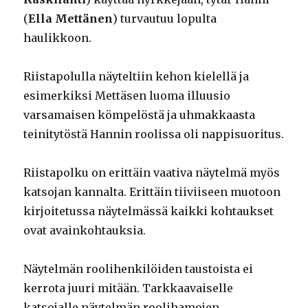
(
Ella Mettänen
) turvautuu lopulta
haulikkoon.
Riistapolulla näyteltiin kehon kielellä ja
esimerkiksi Mettäsen luoma illuusio
varsamaisen kömpelöstä ja uhmakkaasta
teinitytöstä Hannin roolissa oli nappisuoritus.
Riistapolku on erittäin vaativa näytelmä myös
katsojan kannalta. Erittäin tiiviiseen muotoon
kirjoitetussa näytelmässä kaikki kohtaukset
ovat avainkohtauksia.
Näytelmän roolihenkilöiden taustoista ei
kerrota juuri mitään. Tarkkaavaiselle
katsojalle näytelmän roolihamojen