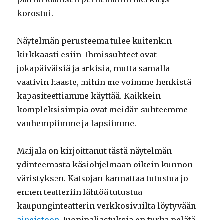
korostui.
Näytelmän perusteema tulee kuitenkin
kirkkaasti esiin. Ihmissuhteet ovat
jokapäiväisiä ja arkisia, mutta samalla
vaativin haaste, mihin me voimme henkistä
kapasiteettiamme käyttää. Kaikkein
kompleksisimpia ovat meidän suhteemme
vanhempiimme ja lapsiimme.
Maijala on kirjoittanut tästä näytelmän
ydinteemasta käsiohjelmaan oikein kunnon
väristyksen. Katsojan kannattaa tutustua jo
ennen teatteriin lähtöä tutustua
kaupunginteatterin verkkosivuilta löytyvään
aineistoon
. Juonipaljastuksia on turha pelätä.