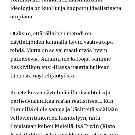
ideologia on kuollut ja kuopattu idealistisena
utopiana.
Otaksun, että tällainen metodi on
näyttelijöiden kannalta hyvin vaativa tapa
tehdä. Mutta on se varmasti myös hyvin
palkitsevaa. Ainakin me katsojat saimme
keskiviikon ensi-illassa nauttia huikean
hienosta näyttelijäntyöstä.
Kroetz kuvaa näytelmän ihmissuhteita ja
perhedynamiikka raa’an realistisesti. Kun
ihmisillä ei ole sanoja ja käsitteitä sisällään
vellovien tunteiden käsittelyyn, niitä
ilmaistaan kehon kielellä. Isä Erwin (
Risto
Kaskilahti
) käyttää nyrkkejään, tytär Hanni