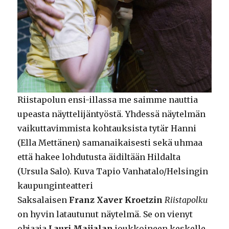
Riistapolun ensi-illassa me saimme nauttia
upeasta näyttelijäntyöstä. Yhdessä näytelmän
vaikuttavimmista kohtauksista tytär Hanni
(Ella Mettänen) samanaikaisesti sekä uhmaa
että hakee lohdutusta äidiltään Hildalta
(Ursula Salo). Kuva Tapio Vanhatalo/Helsingin
kaupunginteatteri
Saksalaisen
Franz Xaver Kroetzin
Riistapolku
on hyvin latautunut näytelmä. Se on vienyt
ohjaaja
Lauri Maijalan
joukkoineen keskelle