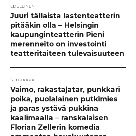
Artikkelien
EDELLINEN
selaus
Juuri tällaista lastenteatterin
Edellinen
artikkeli:
pitääkin olla – Helsingin
kaupunginteatterin Pieni
merenneito on investointi
teatteritaiteen tulevaisuuteen
SEURAAVA
Vaimo, rakastajatar, punkkari
Seuraava
artikkeli:
poika, puolalainen putkimies
ja paras ystävä pukkina
kaalimaalla – ranskalaisen
Florian Zellerin komedia