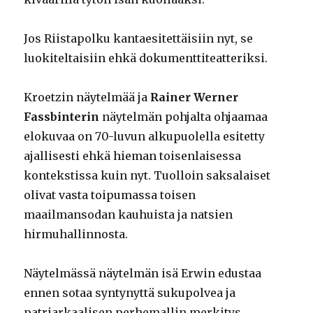
Jos Riistapolku kantaesitettäisiin nyt, se
luokiteltaisiin ehkä dokumenttiteatteriksi.
Kroetzin näytelmää ja
Rainer Werner
Fassbinterin
näytelmän pohjalta ohjaamaa
elokuvaa on 70-luvun alkupuolella esitetty
ajallisesti ehkä hieman toisenlaisessa
kontekstissa kuin nyt. Tuolloin saksalaiset
olivat vasta toipumassa toisen
maailmansodan kauhuista ja natsien
hirmuhallinnosta.
Näytelmässä näytelmän isä Erwin edustaa
ennen sotaa syntynyttä sukupolvea ja
patriarkaalisen perhemallin merkitys