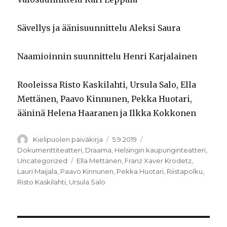
Sävellys ja äänisuunnittelu Aleksi Saura
Naamioinnin suunnittelu Henri Karjalainen
Rooleissa Risto Kaskilahti, Ursula Salo, Ella
Mettänen, Paavo Kinnunen, Pekka Huotari,
ääninä Helena Haaranen ja Ilkka Kokkonen
Kirjoittaja
Julkaistu
Kategoriat
Kielipuolen päiväkirja
5.9.2019
Dokumenttiteatteri
,
Draama
,
Helsingin kaupunginteatteri
,
Avainsanat
Uncategorized
Ella Mettänen
,
Franz Xaver Krodetz
,
Lauri Maijala
,
Paavo Kinnunen
,
Pekka Huotari
,
Riistapolku
,
Risto Kaskilahti
,
Ursula Salo