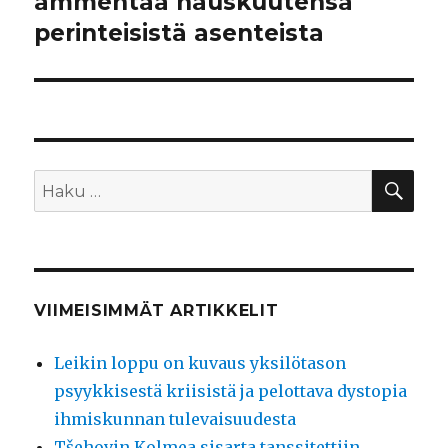
ammentaa hauskuutensa
perinteisistä asenteista
HA
Etsi:
VIIMEISIMMÄT ARTIKKELIT
Leikin loppu on kuvaus yksilötason
psyykkisestä kriisistä ja pelottava dystopia
ihmiskunnan tulevaisuudesta
Tšehovin Kolmea sisarta tanssitettiin