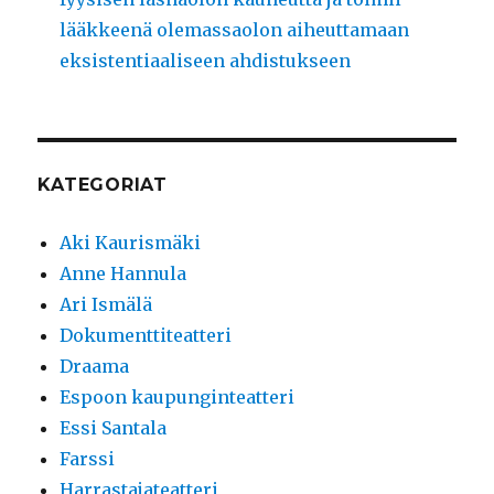
lääkkeenä olemassaolon aiheuttamaan
eksistentiaaliseen ahdistukseen
KATEGORIAT
Aki Kaurismäki
Anne Hannula
Ari Ismälä
Dokumenttiteatteri
Draama
Espoon kaupunginteatteri
Essi Santala
Farssi
Harrastajateatteri