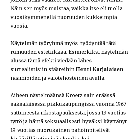
Näin sen myös muistaa, vaikka itse eli tuolla
vuosikymmenellä nuoruuden kukkeimpia
vuosia.
Näytelmän työryhmä myös hyödyntää tätä
rumuuden estetiikkaa. Esimerkiksi näytelmän
alussa tämä efekti viedään lähes
surrealistisiin sfääreihin
Henri Karjalaisen
naamioiden ja valotehosteiden avulla.
Aiheen näytelmäänsä Kroetz sain eräässä
saksalaisessa pikkukaupungissa vuonna 1967
sattuneesta rikostapauksesta, jossa 13 vuotias
tyttö ja häntä seksuaalisesti hyväksi käyttänyt
19-vuotias nuorukainen pahoinpitelivät
kiväärillä tytön isän kuoliaaksi.