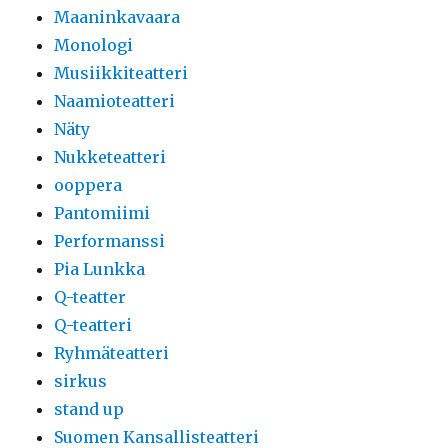
Maaninkavaara
Monologi
Musiikkiteatteri
Naamioteatteri
Näty
Nukketeatteri
ooppera
Pantomiimi
Performanssi
Pia Lunkka
Q-teatter
Q-teatteri
Ryhmäteatteri
sirkus
stand up
Suomen Kansallisteatteri