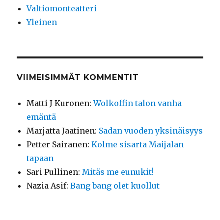
Valtiomonteatteri
Yleinen
VIIMEISIMMÄT KOMMENTIT
Matti J Kuronen
:
Wolkoffin talon vanha
emäntä
Marjatta Jaatinen
:
Sadan vuoden yksinäisyys
Petter Sairanen
:
Kolme sisarta Maijalan
tapaan
Sari Pullinen
:
Mitäs me eunukit!
Nazia Asif
:
Bang bang olet kuollut