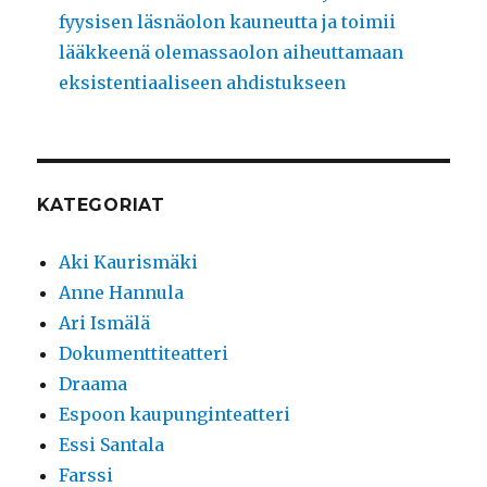
fyysisen läsnäolon kauneutta ja toimii
lääkkeenä olemassaolon aiheuttamaan
eksistentiaaliseen ahdistukseen
KATEGORIAT
Aki Kaurismäki
Anne Hannula
Ari Ismälä
Dokumenttiteatteri
Draama
Espoon kaupunginteatteri
Essi Santala
Farssi