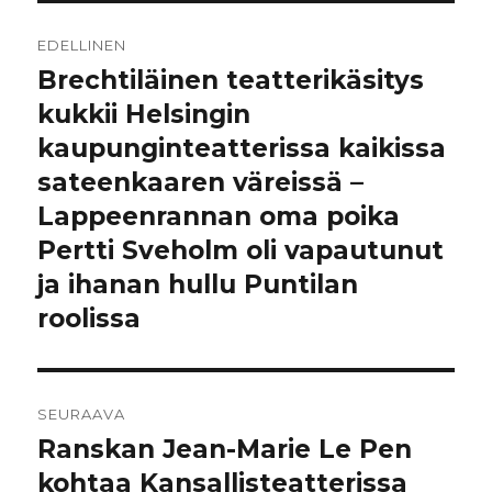
Artikkelien
EDELLINEN
selaus
Brechtiläinen teatterikäsitys
Edellinen
artikkeli:
kukkii Helsingin
kaupunginteatterissa kaikissa
sateenkaaren väreissä –
Lappeenrannan oma poika
Pertti Sveholm oli vapautunut
ja ihanan hullu Puntilan
roolissa
SEURAAVA
Ranskan Jean-Marie Le Pen
Seuraava
artikkeli:
kohtaa Kansallisteatterissa