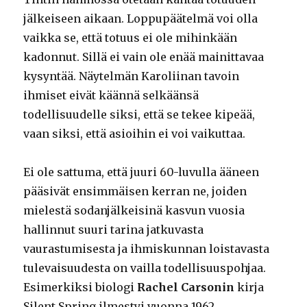
jälkeiseen aikaan. Loppupäätelmä voi olla
vaikka se, että totuus ei ole mihinkään
kadonnut. Sillä ei vain ole enää mainittavaa
kysyntää. Näytelmän Karoliinan tavoin
ihmiset eivät käännä selkäänsä
todellisuudelle siksi, että se tekee kipeää,
vaan siksi, että asioihin ei voi vaikuttaa.
Ei ole sattuma, että juuri 60-luvulla ääneen
pääsivät ensimmäisen kerran ne, joiden
mielestä sodanjälkeisinä kasvun vuosia
hallinnut suuri tarina jatkuvasta
vaurastumisesta ja ihmiskunnan loistavasta
tulevaisuudesta on vailla todellisuuspohjaa.
Esimerkiksi biologi
Rachel Carsonin
kirja
Silent Spring ilmestyi vuonna 1962.