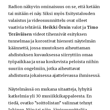
Radion näkyvin ominaisuus on se, että ketään
tai mitään ei näy. Siksi myös Esitystalouden
valaistus ja videosuunnittelu ovat olleet
vaativia tehtäviä.
Heikki Örnin
valot ja
Timo
Teräväisen
videot tihensivät esityksen
tunnelmaa ja korostivat hienosti näytelmän
käännettä, jossa muutoksen aiheuttaman
ahdistuksen kuvauksessa siirryttiin omaa
työpaikkaa ja uraa koskevista peloista niihin
suuriin ongelmiin, jotka aiheuttavat
ahdistusta jokaisessa ajattelevassa ihmisessä.
Näytelmässä on mukana sitaatteja, lyhyitä
katkelmia yli 30 musiikkikappaleesta. En
tiedä, ovatko ”soittolistan” valinnat tehnyt
Jokinen. Niin tai näin, äänisuunnittelija