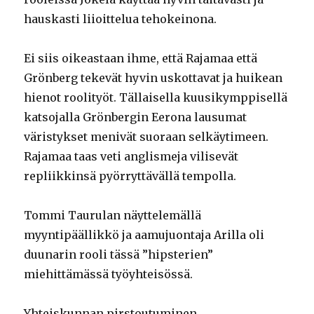
hauskasti liioittelua tehokeinona.
Ei siis oikeastaan ihme, että Rajamaa että
Grönberg tekevät hyvin uskottavat ja huikean
hienot roolityöt. Tällaisella kuusikymppisellä
katsojalla Grönbergin Eerona lausumat
väristykset menivät suoraan selkäytimeen.
Rajamaa taas veti anglismeja vilisevät
repliikkinsä pyörryttävällä tempolla.
Tommi Taurulan näyttelemällä
myyntipäällikkö ja aamujuontaja Arilla oli
duunarin rooli tässä ”hipsterien”
miehittämässä työyhteisössä.
Yhteiskunnan pirstoutuminen,