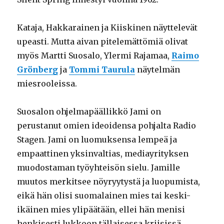
Kataja, Hakkarainen ja Kiiskinen näyttelevät
upeasti. Mutta aivan pitelemättömiä olivat
myös Martti Suosalo, Ylermi Rajamaa,
Raimo
Grönberg
ja
Tommi Taurula
näytelmän
miesrooleissa.
Suosalon ohjelmapäällikkö Jami on
perustanut omien ideoidensa pohjalta Radio
Stagen. Jami on luomuksensa lempeä ja
empaattinen yksinvaltias, mediayrityksen
muodostaman työyhteisön sielu. Jamille
muutos merkitsee nöyryytystä ja luopumista,
eikä hän olisi suomalainen mies tai keski-
ikäinen mies ylipäätään, ellei hän menisi
henkisesti lukkoon tällaisessa kriisissä.