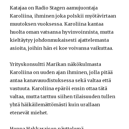
Katajaa on Radio Stagen aamujuontaja
Karoliina, ihminen joka polskii myötävirtaan
muutoksen vuoksessa. Karoliina kantaa
huolta oman vatsansa hyvinvoinnista, mutta
kieltäytyy johdonmukaisesti ajattelemasta
asioita, joihin hän ei koe voivansa vaikuttaa.
Yrityskonsultti Marikan näkökulmasta
Karoliina on uuden ajan ihminen, jolla pitää
antaa kanavauudistuksessa sekä valtaa että
vastuuta. Karoliina epäröi ensin ottaa tätä
valtaa, mutta tarttuu siihen tilaisuuden tullen
yhtä häikäilemättömästi kuin urallaan
etenevät miehet.
Henna Hakkaraisen näyttelemä