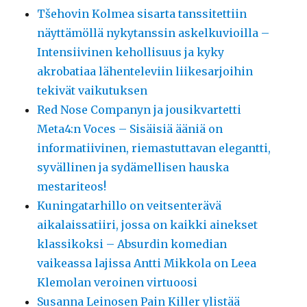
Tšehovin Kolmea sisarta tanssitettiin
näyttämöllä nykytanssin askelkuvioilla –
Intensiivinen kehollisuus ja kyky
akrobatiaa lähenteleviin liikesarjoihin
tekivät vaikutuksen
Red Nose Companyn ja jousikvartetti
Meta4:n Voces – Sisäisiä ääniä on
informatiivinen, riemastuttavan elegantti,
syvällinen ja sydämellisen hauska
mestariteos!
Kuningatarhillo on veitsenterävä
aikalaissatiiri, jossa on kaikki ainekset
klassikoksi – Absurdin komedian
vaikeassa lajissa Antti Mikkola on Leea
Klemolan veroinen virtuoosi
Susanna Leinosen Pain Killer ylistää