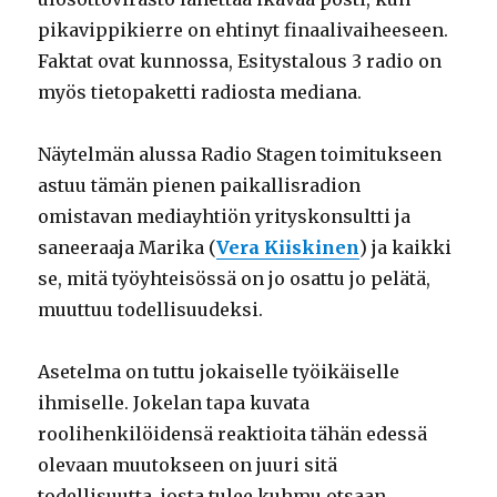
pikavippikierre on ehtinyt finaalivaiheeseen.
Faktat ovat kunnossa, Esitystalous 3 radio on
myös tietopaketti radiosta mediana.
Näytelmän alussa Radio Stagen toimitukseen
astuu tämän pienen paikallisradion
omistavan mediayhtiön yrityskonsultti ja
saneeraaja Marika (
Vera Kiiskinen
) ja kaikki
se, mitä työyhteisössä on jo osattu jo pelätä,
muuttuu todellisuudeksi.
Asetelma on tuttu jokaiselle työikäiselle
ihmiselle. Jokelan tapa kuvata
roolihenkilöidensä reaktioita tähän edessä
olevaan muutokseen on juuri sitä
todellisuutta, josta tulee kuhmu otsaan.