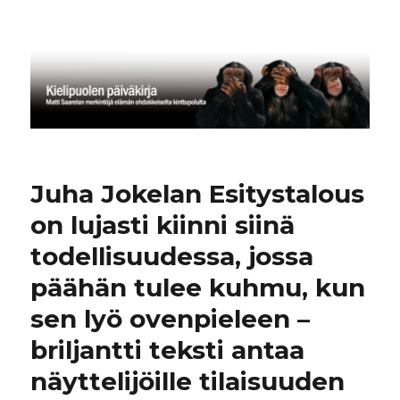
Kielipuolen päiväkirja
Juha Jokelan Esitystalous
on lujasti kiinni siinä
todellisuudessa, jossa
päähän tulee kuhmu, kun
sen lyö ovenpieleen –
briljantti teksti antaa
näyttelijöille tilaisuuden