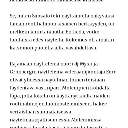
Se, miten Suosalo teki näyttämöllä näkyväksi
tämän roolihahmon sisäisen herkkyyden, oli
melkein kuin taikuutta. En tiedä, voiko
tuollaista edes näytellä. Kokemus oli ainakin
katsomon puolella aika vavahduttava.
Rajamaan näyttelemä nuori dj Mysli ja
Grönbergin näyttelemä veteraanijuontaja Eero
olivat yhdessä näytelmän toinen toisiaan
täydentävä vastinpari. Molempien kohdalla
tapa, jolla Jokela on käyttänyt kieltä näiden
roolihahmojen luonnostelemiseen, hakee
vertaistaan suomalaisessa
näytelmäkirjallisuudessa. Molemmissa
rooleissa Jokela käyttää hyvin taitavasti ja