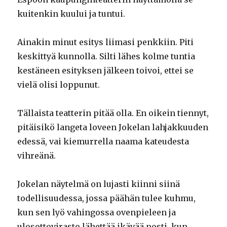
kuitenkin kuului ja tuntui.
Ainakin minut esitys liimasi penkkiin. Piti
keskittyä kunnolla. Silti lähes kolme tuntia
kestäneen esityksen jälkeen toivoi, ettei se
vielä olisi loppunut.
Tällaista teatterin pitää olla. En oikein tiennyt,
pitäisikö langeta loveen Jokelan lahjakkuuden
edessä, vai kiemurrella naama kateudesta
vihreänä.
Jokelan näytelmä on lujasti kiinni siinä
todellisuudessa, jossa päähän tulee kuhmu,
kun sen lyö vahingossa ovenpieleen ja
ulosottovirasto lähettää ikävää posti, kun