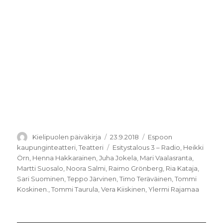
Kirjoittaja
Julkaistu
Kategoriat
Kielipuolen päiväkirja
23.9.2018
Espoon
Avainsanat
kaupunginteatteri
,
Teatteri
Esitystalous 3 – Radio
,
Heikki
Örn
,
Henna Hakkarainen
,
Juha Jokela
,
Mari Vaalasranta
,
Martti Suosalo
,
Noora Salmi
,
Raimo Grönberg
,
Ria Kataja
,
Sari Suominen
,
Teppo Järvinen
,
Timo Teräväinen
,
Tommi
Koskinen.
,
Tommi Taurula
,
Vera Kiiskinen
,
Ylermi Rajamaa