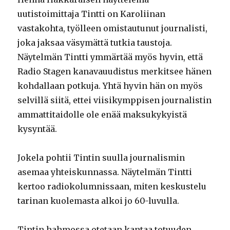
uutistoimittaja Tintti on Karoliinan
vastakohta, työlleen omistautunut journalisti,
joka jaksaa väsymättä tutkia taustoja.
Näytelmän Tintti ymmärtää myös hyvin, että
Radio Stagen kanavauudistus merkitsee hänen
kohdallaan potkuja. Yhtä hyvin hän on myös
selvillä siitä, ettei viisikymppisen journalistin
ammattitaidolle ole enää maksukykyistä
kysyntää.
Jokela pohtii Tintin suulla journalismin
asemaa yhteiskunnassa. Näytelmän Tintti
kertoo radiokolumnissaan, miten keskustelu
tarinan kuolemasta alkoi jo 60-luvulla.
Tintin hahmossa otetaan kantaa totuuden