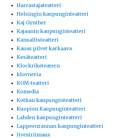
Harrastajateatteri
Helsingin kaupunginteatteri
Kaj Gynther
Kajaanin kaupunginteatteri
Kansallisteatteri
Kauas pilvet karkaava
Kesäteatteri
Klockriketeatern
klovneria
KOM-teatteri
Komedia
Kotkan kaupunginteatteri
Kuopion Kaupunginteatteri
Lahden kaupunginteatteri
Lappeenrannan kaupunginteatteri
livestriimaus