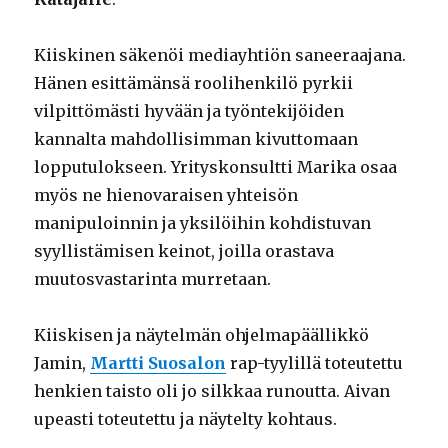
Kiiskinen säkenöi mediayhtiön saneeraajana.
Hänen esittämänsä roolihenkilö pyrkii
vilpittömästi hyvään ja työntekijöiden
kannalta mahdollisimman kivuttomaan
lopputulokseen. Yrityskonsultti Marika osaa
myös ne hienovaraisen yhteisön
manipuloinnin ja yksilöihin kohdistuvan
syyllistämisen keinot, joilla orastava
muutosvastarinta murretaan.
Kiiskisen ja näytelmän ohjelmapäällikkö
Jamin,
Martti Suosalon
rap-tyylillä toteutettu
henkien taisto oli jo silkkaa runoutta. Aivan
upeasti toteutettu ja näytelty kohtaus.