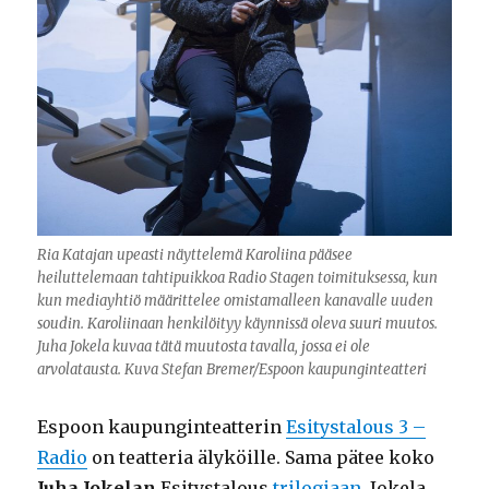
Ria Katajan upeasti näyttelemä Karoliina pääsee
heiluttelemaan tahtipuikkoa Radio Stagen toimituksessa, kun
kun mediayhtiö määrittelee omistamalleen kanavalle uuden
soudin. Karoliinaan henkilöityy käynnissä oleva suuri muutos.
Juha Jokela kuvaa tätä muutosta tavalla, jossa ei ole
arvolatausta. Kuva Stefan Bremer/Espoon kaupunginteatteri
Espoon kaupunginteatterin
Esitystalous 3 –
Radio
on teatteria älyköille. Sama pätee koko
Juha Jokelan
Esitystalous
trilogiaan
. Jokela