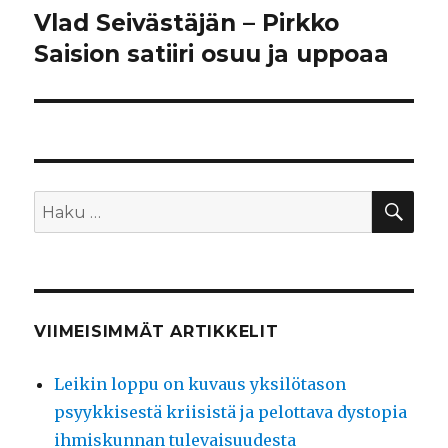
Vlad Seivästäjän – Pirkko
Saision satiiri osuu ja uppoaa
HA
Etsi:
VIIMEISIMMÄT ARTIKKELIT
Leikin loppu on kuvaus yksilötason
psyykkisestä kriisistä ja pelottava dystopia
ihmiskunnan tulevaisuudesta