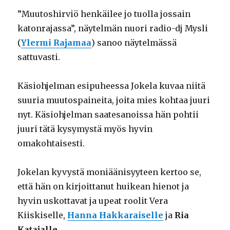
”Muutoshirviö henkäilee jo tuolla jossain
katonrajassa”, näytelmän nuori radio-dj Mysli
(
Ylermi Rajamaa
) sanoo näytelmässä
sattuvasti.
Käsiohjelman esipuheessa Jokela kuvaa niitä
suuria muutospaineita, joita mies kohtaa juuri
nyt. Käsiohjelman saatesanoissa hän pohtii
juuri tätä kysymystä myös hyvin
omakohtaisesti.
Jokelan kyvystä moniäänisyyteen kertoo se,
että hän on kirjoittanut huikean hienot ja
hyvin uskottavat ja upeat roolit Vera
Kiiskiselle,
Hanna Hakkaraiselle
ja
Ria
Katajalle
.