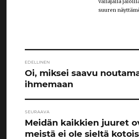
väliajalla jaloi
suuren näyttämö
Artikkelien
EDELLINEN
selaus
Oi, miksei saavu noutama
Edellinen
artikkeli:
ihmemaan
SEURAAVA
Meidän kaikkien juuret o
Seuraava
artikkeli:
meistä ei ole sieltä kotois