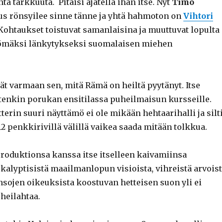
nta tarkkuuta. Pitäisi ajatella ihan itse. Nyt
Timo
us rönsyilee sinne tänne ja yhtä hahmoton on
Vihtori
Kohtaukset toistuvat samanlaisina ja muuttuvat lopulta
tömäksi länkytykseksi suomalaisen miehen
vät varmaan sen, mitä Rämä on heiltä pyytänyt. Itse
itenkin porukan ensitilassa puheilmaisun kursseille.
rin suuri näyttämö ei ole mikään hehtaarihalli ja silt
 12 penkkirivillä välillä vaikea saada mitään tolkkua.
produktionsa kanssa itse itselleen kaivamiinsa
kalyptisistä maailmanlopun visioista, vihreistä arvois
nsojen oikeuksista koostuvan hetteisen suon yli ei
heilahtaa.