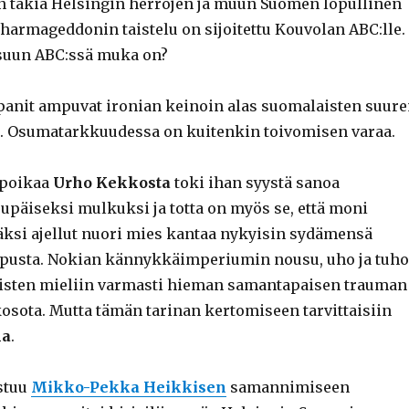
 takia Helsingin herrojen ja muun Suomen lopullinen
, harmageddonin taistelu on sijoitettu Kouvolan ABC:lle.
nsuun ABC:ssä muka on?
anit ampuvat ironian keinoin alas suomalaisten suur
a. Osumatarkkuudessa on kuitenkin toivomisen varaa.
 poikaa
Urho Kekkosta
toki ihan syystä sanoa
jupäiseksi mulkuksi ja totta on myös se, että moni
äksi ajellut nuori mies kantaa nykyisin sydämensä
iipusta. Nokian kännykkäimperiumin nousu, uho ja tuho
aisten mieliin varmasti hieman samantapaisen trauman
kosota. Mutta tämän tarinan kertomiseen tarvittaisiin
na
.
stuu
Mikko-Pekka Heikkisen
samannimiseen