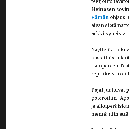
tekijöiltä tavato
Heinosen
sovit
Rämän
ohjaus. 
aivan sietämät
arkkityypeistä.
Näyttelijät teke
passittaisin ku
Tampereen Teatte
repliikeistä oli
Pojat
juuttuvat 
poteroihin. Apo
ja alkuperäiska
mennä niin että 