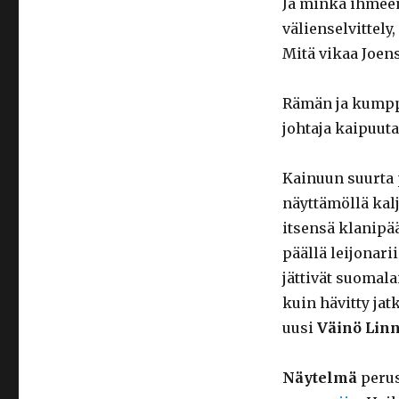
Ja minkä ihmeen
välienselvittely
Mitä vikaa Joe
Rämän ja kumpp
johtaja kaipuut
Kainuun suurta
näyttämöllä kal
itsensä klanipä
päällä leijonar
jättivät suomal
kuin hävitty jat
uusi
Väinö Lin
Näytelmä
peru