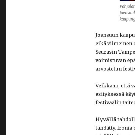
Pohjolan
joensuul
kaupungi
Joensuun kaupu
eikä viimeinen 
Seurasin Tamper
voimistuvan epä
arvostetun fest
Veikkaan, että v
esityksessä käy
festivaalin tait
Hyvällä
tahdoll
tähdätty. Ironia 