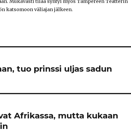
llaan. Mukavasti tilaa syntyi myös Tampereen Teatterin
n katsomoon väliajan jälkeen.
an, tuo prinssi uljas sadun
vat Afrikassa, mutta kukaan
in