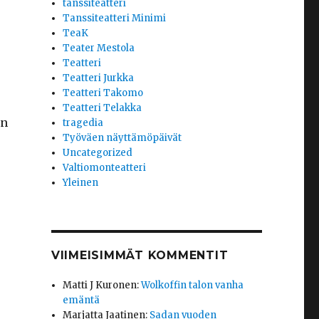
tanssiteatteri
Tanssiteatteri Minimi
TeaK
Teater Mestola
Teatteri
Teatteri Jurkka
Teatteri Takomo
Teatteri Telakka
un
tragedia
Työväen näyttämöpäivät
Uncategorized
Valtiomonteatteri
Yleinen
VIIMEISIMMÄT KOMMENTIT
Matti J Kuronen
:
Wolkoffin talon vanha
emäntä
Marjatta Jaatinen
:
Sadan vuoden