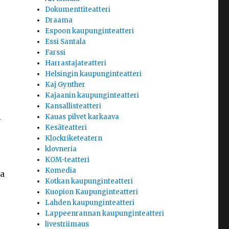
Dokumenttiteatteri
Draama
Espoon kaupunginteatteri
Essi Santala
Farssi
Harrastajateatteri
Helsingin kaupunginteatteri
Kaj Gynther
Kajaanin kaupunginteatteri
Kansallisteatteri
i
Kauas pilvet karkaava
Kesäteatteri
Klockriketeatern
klovneria
KOM-teatteri
Komedia
ta
Kotkan kaupunginteatteri
Kuopion Kaupunginteatteri
Lahden kaupunginteatteri
Lappeenrannan kaupunginteatteri
livestriimaus