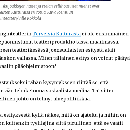
 iskujoukkojen naiset ja etelän vellihousuiset miehet ovat
aisten Kutturassa eri rotua. Kuva Joensuun
nteatteri/Ville Kokkola
nginteatterin
Terveisiä Kutturasta
ei ole ensimmäinen
epäonnistunut teatteriproduktio tässä maailmassa.
een teatterikesässä joensuulaisten esitystä alati
uskon vallassa. Miten tällainen esitys on voinut päätyä
ivaalin pääohjelmistoon?
astaukseksi tähän kysymykseen riittää se, että
tetään tehokeinona sosiaalista mediaa. Tai sitten
eellinen johto on tehnyt aluepolitiikkaa.
a esityksestä kyllä näkee, mitä on ajateltu ja mihin on
on kuitenkin tyylilajina siitä pirullinen, että se vaatii