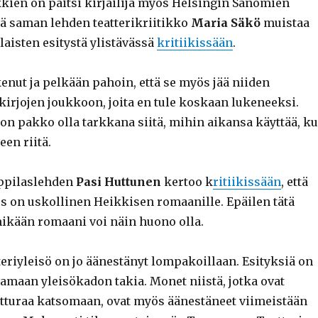
kkien on paitsi kirjailija myös Helsingin Sanomien
kä saman lehden teatterikriitikko
Maria Säkö
muistaa
aisten esitystä ylistävässä
kritiikissään
.
kenut ja pelkään pahoin, että se myös jää niiden
irjojen joukkoon, joita en tule koskaan lukeneeksi.
n pakko olla tarkkana siitä, mihin aikansa käyttää, k
een riitä.
oppilaslehden
Pasi Huttunen
kertoo k
ritiikissään
, että
s on uskollinen Heikkisen romaanille. Epäilen tätä
 mikään romaani voi näin huono olla.
eriyleisö on jo äänestänyt lompakoillaan. Esityksiä on
amaan yleisökadon takia. Monet niistä, jotka ovat
tturaa katsomaan, ovat myös äänestäneet viimeistään