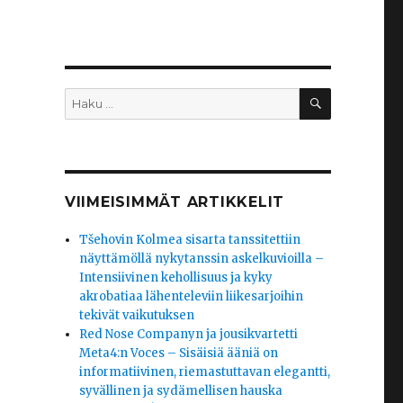
HAKU
Etsi:
VIIMEISIMMÄT ARTIKKELIT
Tšehovin Kolmea sisarta tanssitettiin
näyttämöllä nykytanssin askelkuvioilla –
Intensiivinen kehollisuus ja kyky
akrobatiaa lähenteleviin liikesarjoihin
tekivät vaikutuksen
Red Nose Companyn ja jousikvartetti
Meta4:n Voces – Sisäisiä ääniä on
informatiivinen, riemastuttavan elegantti,
syvällinen ja sydämellisen hauska