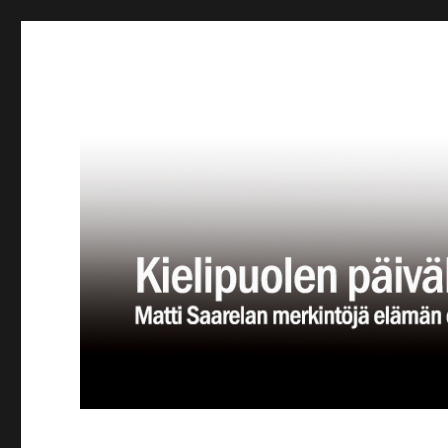
Kielipuolen päiväkirja
Teatteriblogi