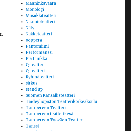
Maaninkavaara
Monologi
Musiikkiteatteri
Naamioteatteri
Näty
en
Nukketeatteri
ooppera
Pantomiimi
Performanssi
Pia Lunkka
Q-teatter
Q-teatteri
Ryhmäteatteri
sirkus
stand up
Suomen Kansallisteatteri
Taideyliopiston Teatterikorkeakoulu
Tampereen Teatteri
Tampereen teatterikesä
Tampereen Työväen Teatteri
Tanssi