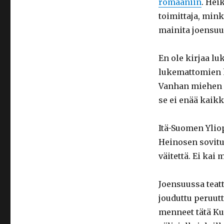
romaaniin
. Hei
toimittaja, min
mainita joensuul
En ole kirjaa lu
lukemattomien k
Vanhan miehen o
se ei enää kaikk
Itä-Suomen Yli
Heinosen sovitu
väitettä. Ei kai
Joensuussa teatt
jouduttu peruutt
menneet tätä Ku