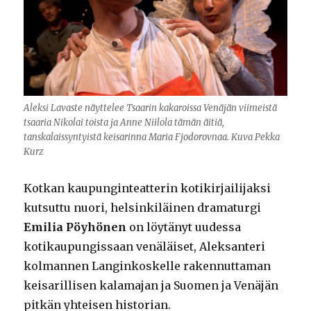
Aleksi Lavaste näyttelee Tsaarin kakaroissa Venäjän viimeistä
tsaaria Nikolai toista ja Anne Niilola tämän äitiä,
tanskalaissyntyistä keisarinna Maria Fjodorovnaa. Kuva Pekka
Kurz
Kotkan kaupunginteatterin kotikirjailijaksi
kutsuttu nuori, helsinkiläinen dramaturgi
Emilia Pöyhönen
on löytänyt uudessa
kotikaupungissaan venäläiset, Aleksanteri
kolmannen Langinkoskelle rakennuttaman
keisarillisen kalamajan ja Suomen ja Venäjän
pitkän yhteisen historian.