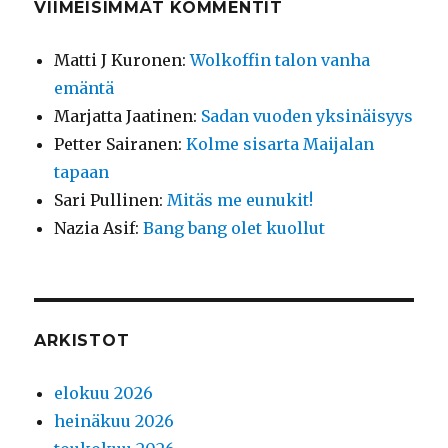
VIIMEISIMMÄT KOMMENTIT
Matti J Kuronen
:
Wolkoffin talon vanha
emäntä
Marjatta Jaatinen
:
Sadan vuoden yksinäisyys
Petter Sairanen
:
Kolme sisarta Maijalan
tapaan
Sari Pullinen
:
Mitäs me eunukit!
Nazia Asif
:
Bang bang olet kuollut
ARKISTOT
elokuu 2026
heinäkuu 2026