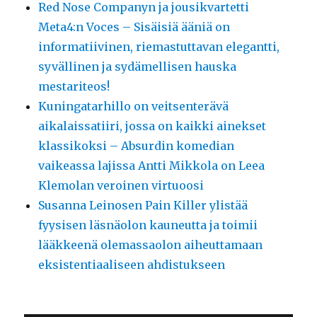
Red Nose Companyn ja jousikvartetti
Meta4:n Voces – Sisäisiä ääniä on
informatiivinen, riemastuttavan elegantti,
syvällinen ja sydämellisen hauska
mestariteos!
Kuningatarhillo on veitsenterävä
aikalaissatiiri, jossa on kaikki ainekset
klassikoksi – Absurdin komedian
vaikeassa lajissa Antti Mikkola on Leea
Klemolan veroinen virtuoosi
Susanna Leinosen Pain Killer ylistää
fyysisen läsnäolon kauneutta ja toimii
lääkkeenä olemassaolon aiheuttamaan
eksistentiaaliseen ahdistukseen