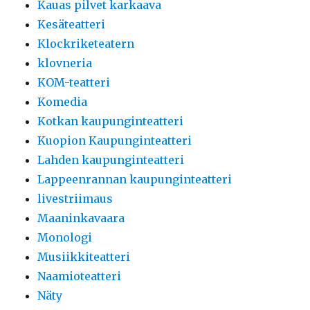
Kauas pilvet karkaava
Kesäteatteri
Klockriketeatern
klovneria
KOM-teatteri
Komedia
Kotkan kaupunginteatteri
Kuopion Kaupunginteatteri
Lahden kaupunginteatteri
Lappeenrannan kaupunginteatteri
livestriimaus
Maaninkavaara
Monologi
Musiikkiteatteri
Naamioteatteri
Näty