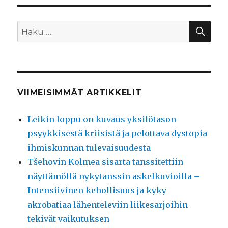
HA
Etsi:
VIIMEISIMMÄT ARTIKKELIT
Leikin loppu on kuvaus yksilötason
psyykkisestä kriisistä ja pelottava dystopia
ihmiskunnan tulevaisuudesta
Tšehovin Kolmea sisarta tanssitettiin
näyttämöllä nykytanssin askelkuvioilla –
Intensiivinen kehollisuus ja kyky
akrobatiaa lähenteleviin liikesarjoihin
tekivät vaikutuksen