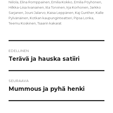
Niilola
,
Elina Romppainen
,
Emilia Kokko
,
Emilia Pöyhönen
,
Hilkka-Liisa Iivanainen
,
Iita Torvinen
,
Irja Korhonen
,
Jarkko
Sarjanen
,
Jouni Jalarvo
,
Kaisa Leppänen
,
Kaj Gunther
,
Kalle
Pylvänäinen
,
Kotkan kaupunginteatteri
,
Pipsa Lonka
,
Teemu Koskinen
,
Tsaarin kakarat
Artikkelien
EDELLINEN
selaus
Terävä ja hauska satiiri
Edellinen
artikkeli:
SEURAAVA
Mummous ja pyhä henki
Seuraava
artikkeli: