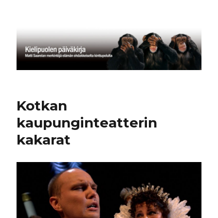
Kielipuolen päiväkirja
Kotkan
kaupunginteatterin
kakarat