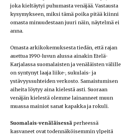
joka kieltäytyi puhumasta venäjää. Vastausta
kysymykseen, miksi tämä poika pitää kiinni
omasta minuudestaan juuri näin, näytelmä ei
anna.
Omasta arkikokemuksesta tiedän, että rajan
auettua 1990-luvun alussa ainakin Etelä-
Karjalassa suomalaisten ja venäläisten välille
on syntynyt laaja liike-, sukulais- ja
ystävyyssuhteiden verkosto. Samaistumisen
aiheita löytyy aina kielestä asti. Suoraan
venäjän kielestä olemme lainanneet muun
muassa mainiot sanat kapakka ja rokuli.
Suomalais-venäläisessä
perheessä
kasvaneet ovat todennäköisemmin ylpeitä