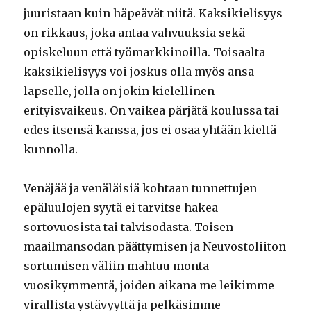
juuristaan kuin häpeävät niitä. Kaksikielisyys
on rikkaus, joka antaa vahvuuksia sekä
opiskeluun että työmarkkinoilla. Toisaalta
kaksikielisyys voi joskus olla myös ansa
lapselle, jolla on jokin kielellinen
erityisvaikeus. On vaikea pärjätä koulussa tai
edes itsensä kanssa, jos ei osaa yhtään kieltä
kunnolla.
Venäjää ja venäläisiä kohtaan tunnettujen
epäluulojen syytä ei tarvitse hakea
sortovuosista tai talvisodasta. Toisen
maailmansodan päättymisen ja Neuvostoliiton
sortumisen väliin mahtuu monta
vuosikymmentä, joiden aikana me leikimme
virallista ystävyyttä ja pelkäsimme