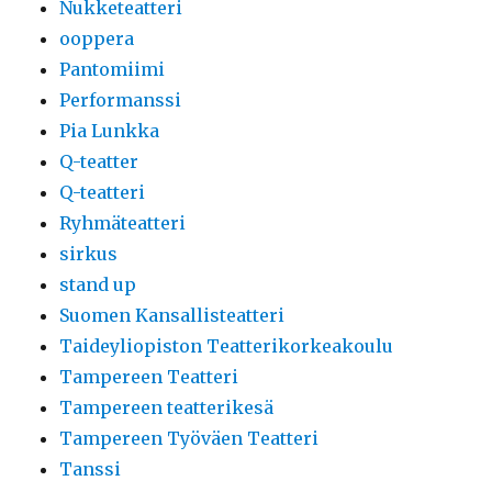
Nukketeatteri
ooppera
Pantomiimi
Performanssi
Pia Lunkka
Q-teatter
Q-teatteri
Ryhmäteatteri
sirkus
stand up
Suomen Kansallisteatteri
Taideyliopiston Teatterikorkeakoulu
Tampereen Teatteri
Tampereen teatterikesä
Tampereen Työväen Teatteri
Tanssi