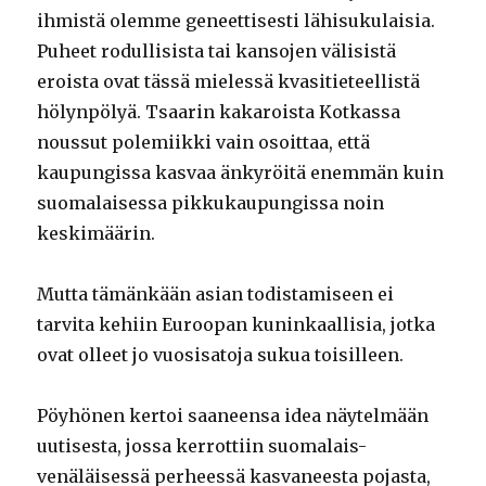
ihmistä olemme geneettisesti lähisukulaisia.
Puheet rodullisista tai kansojen välisistä
eroista ovat tässä mielessä kvasitieteellistä
hölynpölyä. Tsaarin kakaroista Kotkassa
noussut polemiikki vain osoittaa, että
kaupungissa kasvaa änkyröitä enemmän kuin
suomalaisessa pikkukaupungissa noin
keskimäärin.
Mutta tämänkään asian todistamiseen ei
tarvita kehiin Euroopan kuninkaallisia, jotka
ovat olleet jo vuosisatoja sukua toisilleen.
Pöyhönen kertoi saaneensa idea näytelmään
uutisesta, jossa kerrottiin suomalais-
venäläisessä perheessä kasvaneesta pojasta,