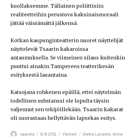
kuollaksemme. Tällainen poliittisiin
realiteetteihin perustuva kaksinaismoraali
jättää väistämättä jälkensä.
Kotkan kaupunginteatterin nuoret näyttelijät
näyttelevät Tsaarin kakaroissa
antaumuksella. Se viimeinen silaus kuitenkin
puuttui ainakin Tampereen teatterikesän
esityksestä lauantaina.
Katsojana rohkenen epäillä, ettei näytelmän
todellinen substanssi ole lopulta täysin
valjennut sen tekijöillekään. Tsaarin kakarat
oli suorastaan hellyttävän lapsekas esitys.
Kirjoittaja
Julkaistu
Kategoriat
Avainsanat
saarela
12.8.2012
Yleinen
Aleksi Lavaste
,
Anne