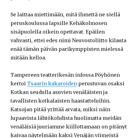
Se laittaa miettimään, mitä ihmettä ne siellä
peruskoulussa lapsille Kehäkolmosen
sisäpuolella oikein opettavat. Epäilen
vahvasti, ettei edes nimi Neuvostoliitto kilauta
enää tämän päivän parikymppisten mielessä
mitään kelloa.
Tampereen teatterikesän infossa Pöyhönen
kertoi
Tsaarin kakaroiden
perustuvan osaksi
Kotkan seudulla asuvien venäläisten ja
tavallisten kotkalaisten haastatteluihin.
Katsojan pitää yrittää arvata, miksi näin
lupaavista lähtökohdista huolimatta meidän
venäläisiä juuriamme kiillottamaan on pitänyt
kaivaa näytelmään kaksi Venäjän viimeistä