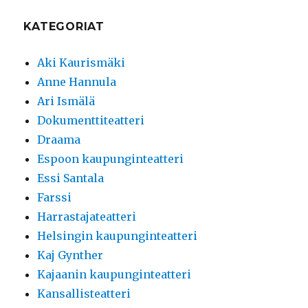
KATEGORIAT
Aki Kaurismäki
Anne Hannula
Ari Ismälä
Dokumenttiteatteri
Draama
Espoon kaupunginteatteri
Essi Santala
Farssi
Harrastajateatteri
Helsingin kaupunginteatteri
Kaj Gynther
Kajaanin kaupunginteatteri
Kansallisteatteri