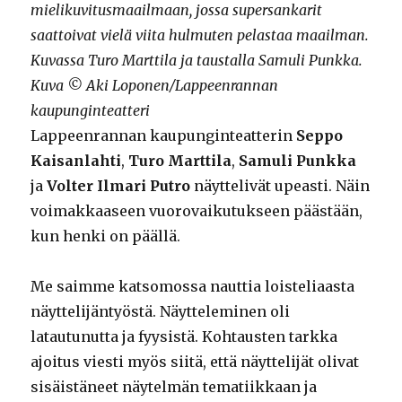
mielikuvitusmaailmaan, jossa supersankarit
saattoivat vielä viita hulmuten pelastaa maailman.
Kuvassa Turo Marttila ja taustalla Samuli Punkka.
Kuva © Aki Loponen/Lappeenrannan
kaupunginteatteri
Lappeenrannan kaupunginteatterin
Seppo
Kaisanlahti
,
Turo Marttila
,
Samuli Punkka
ja
Volter Ilmari Putro
näyttelivät upeasti. Näin
voimakkaaseen vuorovaikutukseen päästään,
kun henki on päällä.
Me saimme katsomossa nauttia loisteliaasta
näyttelijäntyöstä. Näytteleminen oli
latautunutta ja fyysistä. Kohtausten tarkka
ajoitus viesti myös siitä, että näyttelijät olivat
sisäistäneet näytelmän tematiikkaan ja