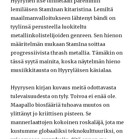
Hyyrynen itse tunnetaan paremmin
lemiläisen Stam1nan kitaristina. Lemiltä
maailmanvalloitukseen lähtenyt bändi on
tyylinsä perusteella luokiteltu
metallinkolistelijoiden genreen. Sen hienon
määritelmän mukaan Stam1na soittaa
progressiivista thrash metallia. Tämäkin on
tässä syytä mainita, koska näytelmän hieno
musiikkitausta on Hyyryläisen käsialaa.
Hyyrysen kirjan kuvaus meitä odottavasta
tulevaisuudesta on tyly. Toivoa ei enää ole.
Maapallo biosfääriä tuhoava muutos on
ylittänyt jo kriittisen pisteen. Se
mannerlaattojen kokoinen roskaläjä, jota me
kustumme globaaliksi teknokulttuuriksi, on