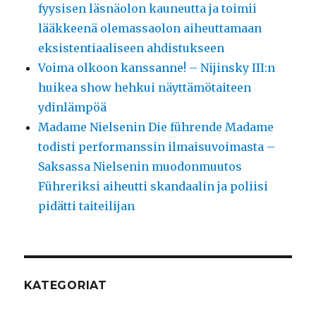
fyysisen läsnäolon kauneutta ja toimii
lääkkeenä olemassaolon aiheuttamaan
eksistentiaaliseen ahdistukseen
Voima olkoon kanssanne! – Nijinsky III:n
huikea show hehkui näyttämötaiteen
ydinlämpöä
Madame Nielsenin Die führende Madame
todisti performanssin ilmaisuvoimasta –
Saksassa Nielsenin muodonmuutos
Führeriksi aiheutti skandaalin ja poliisi
pidätti taiteilijan
KATEGORIAT