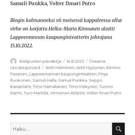
Samuli Punkka, Volter Ilmari Putro
Blogin kolmanneksi vii meisessä kappaleessa ollut
virhe on korjattu Helka-Maria Kinnunen aloitti
Lappeenrannan kaupunginteatterin johtajana
15.10.2022.
Kirjoittaja
Julkaistu
Kategoriat
Kielipuolen päiväkirja
14.8.2023
Draama
,
Avainsanat
Uncategorized
Antti Helminen
,
Antti Hyyrynen
,
Kimmo
Pasanen
,
Lappeenrannan kaupunginteatteri
,
Pinja
Ruokonen
,
Samuli Halla
,
Samuli Punkka
,
Seppo
Kaisanlahti
,
Timo Hämäläinen
,
Timo Mäkynen
,
Tuomo
Rämö
,
Turo Marttila
,
Viimeinen Atlantis
,
Volter Ilmari Putro
HA
Etsi: