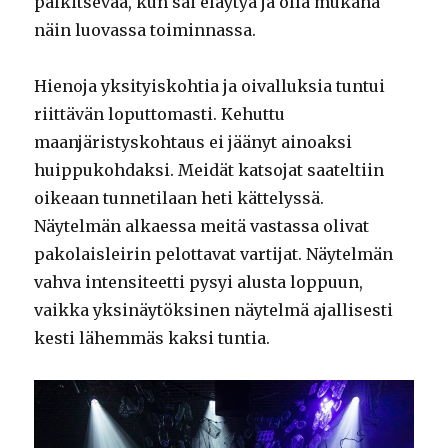
palkitsevaa, kun sai eläytyä ja olla mukana
näin luovassa toiminnassa.
Hienoja yksityiskohtia ja oivalluksia tuntui
riittävän loputtomasti. Kehuttu
maanjäristyskohtaus ei jäänyt ainoaksi
huippukohdaksi. Meidät katsojat saateltiin
oikeaan tunnetilaan heti kättelyssä.
Näytelmän alkaessa meitä vastassa olivat
pakolaisleirin pelottavat vartijat. Näytelmän
vahva intensiteetti pysyi alusta loppuun,
vaikka yksinäytöksinen näytelmä ajallisesti
kesti lähemmäs kaksi tuntia.