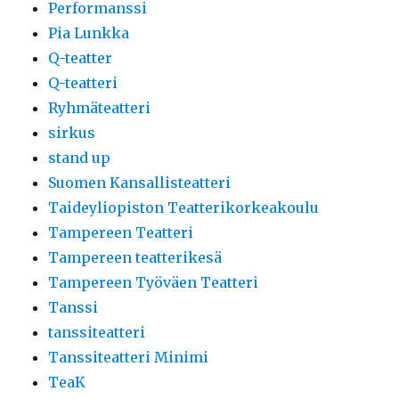
Performanssi
Pia Lunkka
Q-teatter
Q-teatteri
Ryhmäteatteri
sirkus
stand up
Suomen Kansallisteatteri
Taideyliopiston Teatterikorkeakoulu
Tampereen Teatteri
Tampereen teatterikesä
Tampereen Työväen Teatteri
Tanssi
tanssiteatteri
Tanssiteatteri Minimi
TeaK