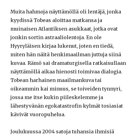
Muita hahmoja näyttämöllä oli lentäjä, jonka
kyydissä Tobeas aloittaa matkansa ja
muinaisen Atlantiksen asukkaat, jotka ovat
jonkin sortin astraaliolentoja. En ole
Hyyryläisen kirjaa lukenut, joten en tiedä,
miten hän näitä henkimaailman juttuja siinä
kuvaa. Rämö sai dramaturgisella ratkaisullaan
näyttämöllä aikaa hienosti toimivaa dialogia.
Tobean harhainen maailmankuva tai
oikeammin kai minuus, se toiveiden tynnyri,
jossa me itse kukin piileskelemme ja
lähestyvänän egokatastrofin kylmät tosiasiat
kävivät vuoropuhelua.
Joulukuussa 2004 satoja tuhansia ihmisiä