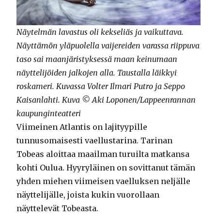
Näytelmän lavastus oli kekseliäs ja vaikuttava.
Näyttämön yläpuolella vaijereiden varassa riippuva
taso sai maanjäristyksessä maan keinumaan
näyttelijöiden jalkojen alla. Taustalla läikkyi
roskameri. Kuvassa Volter Ilmari Putro ja Seppo
Kaisanlahti. Kuva © Aki Loponen/Lappeenrannan
kaupunginteatteri
Viimeinen Atlantis on lajityypille
tunnusomaisesti vaellustarina. Tarinan
Tobeas aloittaa maailman turuilta matkansa
kohti Oulua. Hyyryläinen on sovittanut tämän
yhden miehen viimeisen vaelluksen neljälle
näyttelijälle, joista kukin vuorollaan
näyttelevät Tobeasta.