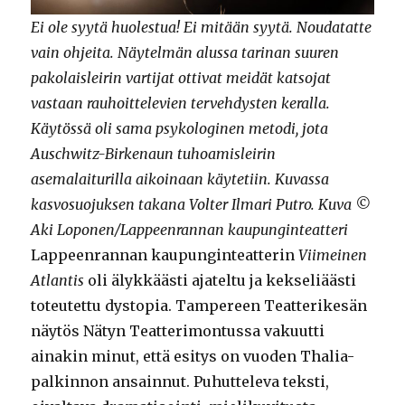
Ei ole syytä huolestua! Ei mitään syytä. Noudatatte
vain ohjeita. Näytelmän alussa tarinan suuren
pakolaisleirin vartijat ottivat meidät katsojat
vastaan rauhoittelevien tervehdysten keralla.
Käytössä oli sama psykologinen metodi, jota
Auschwitz-Birkenaun tuhoamisleirin
asemalaiturilla aikoinaan käytetiin. Kuvassa
kasvosuojuksen takana Volter Ilmari Putro. Kuva ©
Aki Loponen/Lappeenrannan kaupunginteatteri
Lappeenrannan kaupunginteatterin
Viimeinen
Atlantis
oli älykkäästi ajateltu ja kekseliäästi
toteutettu dystopia. Tampereen Teatterikesän
näytös Nätyn Teatterimontussa vakuutti
ainakin minut, että esitys on vuoden Thalia-
palkinnon ansainnut. Puhutteleva teksti,