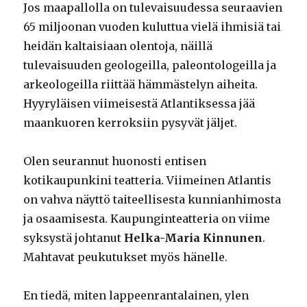
Jos maapallolla on tulevaisuudessa seuraavien
65 miljoonan vuoden kuluttua vielä ihmisiä tai
heidän kaltaisiaan olentoja, näillä
tulevaisuuden geologeilla, paleontologeilla ja
arkeologeilla riittää hämmästelyn aiheita.
Hyyryläisen viimeisestä Atlantiksessa jää
maankuoren kerroksiin pysyvät jäljet.
Olen seurannut huonosti entisen
kotikaupunkini teatteria. Viimeinen Atlantis
on vahva näyttö taiteellisesta kunnianhimosta
ja osaamisesta. Kaupunginteatteria on viime
syksystä johtanut
Helka-Maria Kinnunen
.
Mahtavat peukutukset myös hänelle.
En tiedä, miten lappeenrantalainen, ylen