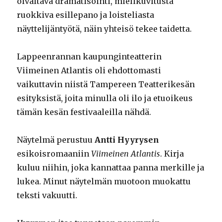
oivaltava dramatisointi, mielikuvitusta
ruokkiva esillepano ja loisteliasta
näyttelijäntyötä, näin yhteisö tekee taidetta.
Lappeenrannan kaupunginteatterin
Viimeinen Atlantis oli ehdottomasti
vaikuttavin niistä Tampereen Teatterikesän
esityksistä, joita minulla oli ilo ja etuoikeus
tämän kesän festivaaleilla nähdä.
Näytelmä perustuu
Antti Hyyrysen
esikoisromaaniin
Viimeinen Atlantis
. Kirja
kuluu niihin, joka kannattaa panna merkille ja
lukea. Minut näytelmän muotoon muokattu
teksti vakuutti.