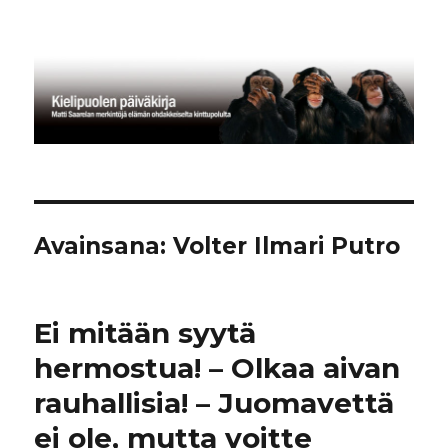
Kielipuolen päiväkirja
Avainsana:
Volter Ilmari Putro
Ei mitään syytä
hermostua! – Olkaa aivan
rauhallisia! – Juomavettä
ei ole, mutta voitte