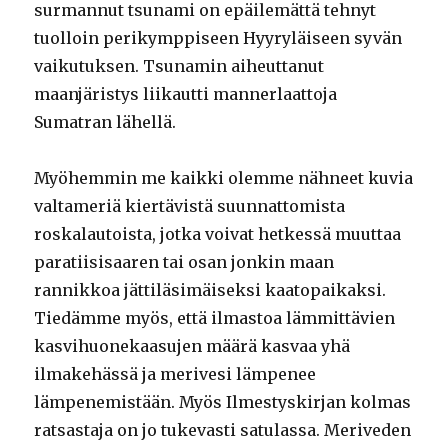
surmannut tsunami on epäilemättä tehnyt
tuolloin perikymppiseen Hyyryläiseen syvän
vaikutuksen. Tsunamin aiheuttanut
maanjäristys liikautti mannerlaattoja
Sumatran lähellä.
Myöhemmin me kaikki olemme nähneet kuvia
valtameriä kiertävistä suunnattomista
roskalautoista, jotka voivat hetkessä muuttaa
paratiisisaaren tai osan jonkin maan
rannikkoa jättiläsimäiseksi kaatopaikaksi.
Tiedämme myös, että ilmastoa lämmittävien
kasvihuonekaasujen määrä kasvaa yhä
ilmakehässä ja merivesi lämpenee
lämpenemistään. Myös Ilmestyskirjan kolmas
ratsastaja on jo tukevasti satulassa. Meriveden