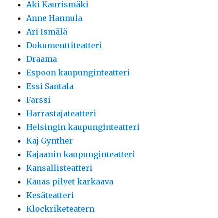
Aki Kaurismäki
Anne Hannula
Ari Ismälä
Dokumenttiteatteri
Draama
Espoon kaupunginteatteri
Essi Santala
Farssi
Harrastajateatteri
Helsingin kaupunginteatteri
Kaj Gynther
Kajaanin kaupunginteatteri
Kansallisteatteri
Kauas pilvet karkaava
Kesäteatteri
Klockriketeatern