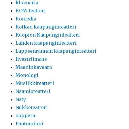
klovneria
KOM-teatteri
Komedia
Kotkan kaupunginteatteri
Kuopion Kaupunginteatteri
Lahden kaupunginteatteri
Lappeenrannan kaupunginteatteri
livestriimaus
Maaninkavaara
Monologi
Musiikkiteatteri
Naamioteatteri
Näty
Nukketeatteri
ooppera
Pantomiimi