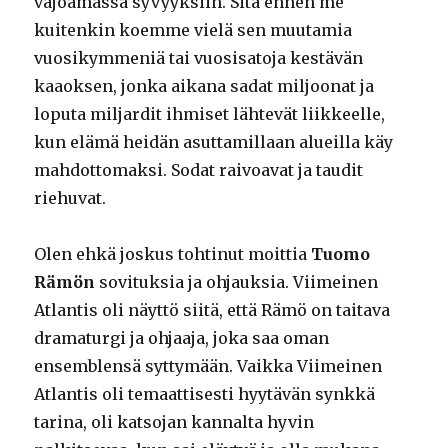
vajoamassa syvyyksiin. Sitä ennen me
kuitenkin koemme vielä sen muutamia
vuosikymmeniä tai vuosisatoja kestävän
kaaoksen, jonka aikana sadat miljoonat ja
loputa miljardit ihmiset lähtevät liikkeelle,
kun elämä heidän asuttamillaan alueilla käy
mahdottomaksi. Sodat raivoavat ja taudit
riehuvat.
Olen ehkä joskus tohtinut moittia
Tuomo
Rämön
sovituksia ja ohjauksia. Viimeinen
Atlantis oli näyttö siitä, että Rämö on taitava
dramaturgi ja ohjaaja, joka saa oman
ensemblensä syttymään. Vaikka Viimeinen
Atlantis oli temaattisesti hyytävän synkkä
tarina, oli katsojan kannalta hyvin