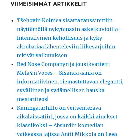
VIIMEISIMMÄT ARTIKKELIT
Tšehovin Kolmea sisarta tanssitettiin
näyttämöllä nykytanssin askelkuvioilla –
Intensiivinen kehollisuus ja kyky
akrobatiaa lähenteleviin liikesarjoihin
tekivät vaikutuksen
Red Nose Companyn ja jousikvartetti
Meta4:n Voces – Sisäisiä ääniä on
informatiivinen, riemastuttavan elegantti,
syvällinen ja sydämellisen hauska
mestariteos!
Kuningatarhillo on veitsenterävä
aikalaissatiiri, jossa on kaikki ainekset
klassikoksi – Absurdin komedian
vaikeassa lajissa Antti Mikkola on Leea