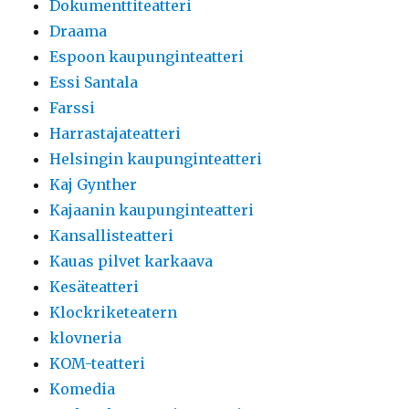
Dokumenttiteatteri
Draama
Espoon kaupunginteatteri
Essi Santala
Farssi
Harrastajateatteri
Helsingin kaupunginteatteri
Kaj Gynther
Kajaanin kaupunginteatteri
Kansallisteatteri
Kauas pilvet karkaava
Kesäteatteri
Klockriketeatern
klovneria
KOM-teatteri
Komedia