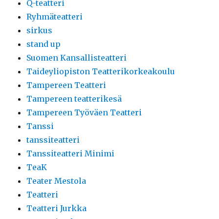
Q-teatteri
Ryhmäteatteri
sirkus
stand up
Suomen Kansallisteatteri
Taideyliopiston Teatterikorkeakoulu
Tampereen Teatteri
Tampereen teatterikesä
Tampereen Työväen Teatteri
Tanssi
tanssiteatteri
Tanssiteatteri Minimi
TeaK
Teater Mestola
Teatteri
Teatteri Jurkka