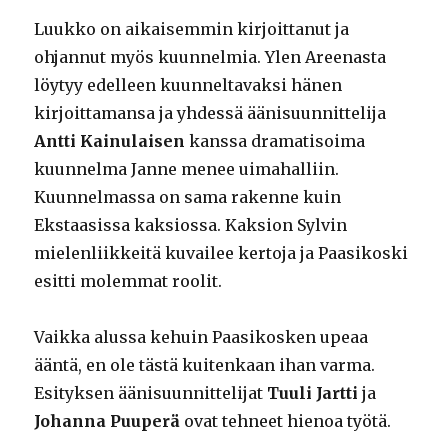
Luukko on aikaisemmin kirjoittanut ja
ohjannut myös kuunnelmia. Ylen Areenasta
löytyy edelleen kuunneltavaksi hänen
kirjoittamansa ja yhdessä äänisuunnittelija
Antti Kainulaisen
kanssa dramatisoima
kuunnelma Janne menee uimahalliin.
Kuunnelmassa on sama rakenne kuin
Ekstaasissa kaksiossa. Kaksion Sylvin
mielenliikkeitä kuvailee kertoja ja Paasikoski
esitti molemmat roolit.
Vaikka alussa kehuin Paasikosken upeaa
ääntä, en ole tästä kuitenkaan ihan varma.
Esityksen äänisuunnittelijat
Tuuli Jartti
ja
Johanna Puuperä
ovat tehneet hienoa työtä.