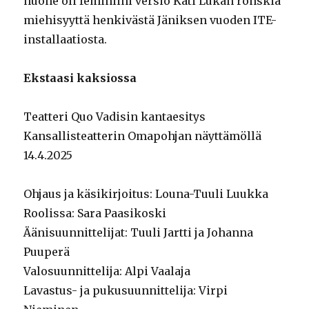
huone oli feminiini versio Kati Lukan ronskia
miehisyyttä henkivästä Jäniksen vuoden ITE-
installaatiosta.
Ekstaasi kaksiossa
Teatteri Quo Vadisin kantaesitys
Kansallisteatterin Omapohjan näyttämöllä
14.4.2025
Ohjaus ja käsikirjoitus: Louna-Tuuli Luukka
Roolissa: Sara Paasikoski
Äänisuunnittelijat: Tuuli Jartti ja Johanna
Puuperä
Valosuunnittelija: Alpi Vaalaja
Lavastus- ja pukusuunnittelija: Virpi