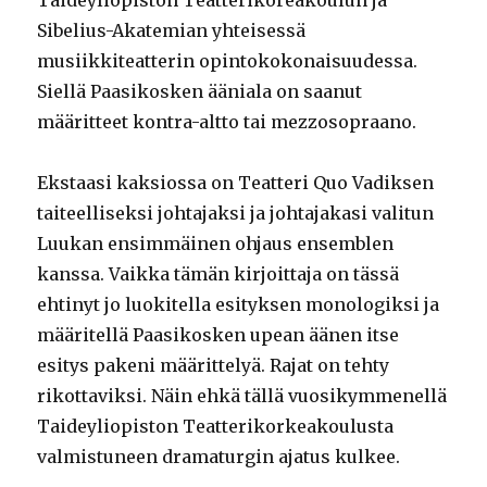
Taideyliopiston Teatterikoreakoulun ja
Sibelius-Akatemian yhteisessä
musiikkiteatterin opintokokonaisuudessa.
Siellä Paasikosken ääniala on saanut
määritteet kontra-altto tai mezzosopraano.
Ekstaasi kaksiossa on Teatteri Quo Vadiksen
taiteelliseksi johtajaksi ja johtajakasi valitun
Luukan ensimmäinen ohjaus ensemblen
kanssa. Vaikka tämän kirjoittaja on tässä
ehtinyt jo luokitella esityksen monologiksi ja
määritellä Paasikosken upean äänen itse
esitys pakeni määrittelyä. Rajat on tehty
rikottaviksi. Näin ehkä tällä vuosikymmenellä
Taideyliopiston Teatterikorkeakoulusta
valmistuneen dramaturgin ajatus kulkee.