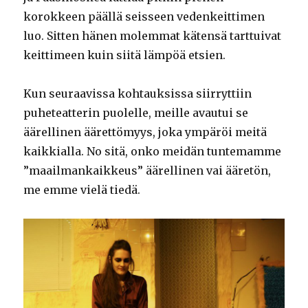
korokkeen päällä seisseen vedenkeittimen
luo. Sitten hänen molemmat kätensä tarttuivat
keittimeen kuin siitä lämpöä etsien.
Kun seuraavissa kohtauksissa siirryttiin
puheteatterin puolelle, meille avautui se
äärellinen äärettömyys, joka ympäröi meitä
kaikkialla. No sitä, onko meidän tuntemamme
”maailmankaikkeus” äärellinen vai ääretön,
me emme vielä tiedä.