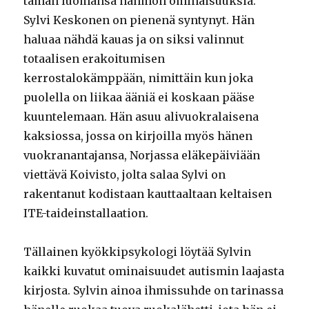
tämän luomansa hahmon ominaisuuksia.
Sylvi Keskonen on pienenä syntynyt. Hän
haluaa nähdä kauas ja on siksi valinnut
totaalisen erakoitumisen
kerrostalokämppään, nimittäin kun joka
puolella on liikaa ääniä ei koskaan pääse
kuuntelemaan. Hän asuu alivuokralaisena
kaksiossa, jossa on kirjoilla myös hänen
vuokranantajansa, Norjassa eläkepäiviään
viettävä Koivisto, jolta salaa Sylvi on
rakentanut kodistaan kauttaaltaan keltaisen
ITE-taideinstallaation.
Tällainen kyökkipsykologi löytää Sylvin
kaikki kuvatut ominaisuudet autismin laajasta
kirjosta. Sylvin ainoa ihmissuhde on tarinassa