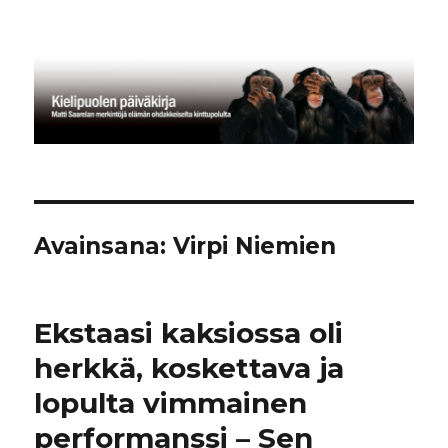
Kielipuolen päiväkirja
Avainsana:
Virpi Niemien
Ekstaasi kaksiossa oli
herkkä, koskettava ja
lopulta vimmainen
performanssi – Sen