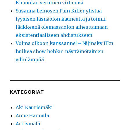
Klemolan veroinen virtuoosi
Susanna Leinosen Pain Killer ylistää
fyysisen läsnäolon kauneutta ja toimii
lääkkeenä olemassaolon aiheuttamaan
eksistentiaaliseen ahdistukseen
Voima olkoon kanssanne! – Nijinsky III:n
huikea show hehkui näyttämötaiteen
ydinlämpöä
KATEGORIAT
Aki Kaurismäki
Anne Hannula
Ari Ismälä