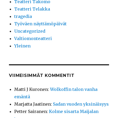
Teatteri Takomo
Teatteri Telakka
tragedia
Työväen näyttämöpäivät
Uncategorized
Valtiomonteatteri
Yleinen
VIIMEISIMMÄT KOMMENTIT
Matti J Kuronen
:
Wolkoffin talon vanha
emäntä
Marjatta Jaatinen
:
Sadan vuoden yksinäisyys
Petter Sairanen
:
Kolme sisarta Maijalan