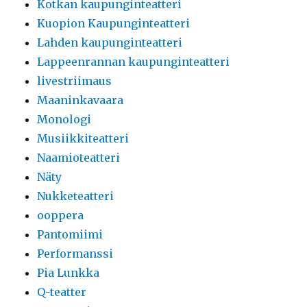
Kotkan kaupunginteatteri
Kuopion Kaupunginteatteri
Lahden kaupunginteatteri
Lappeenrannan kaupunginteatteri
livestriimaus
Maaninkavaara
Monologi
Musiikkiteatteri
Naamioteatteri
Näty
Nukketeatteri
ooppera
Pantomiimi
Performanssi
Pia Lunkka
Q-teatter