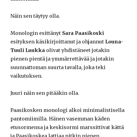
Näin sen täytyy olla.
Monologin esittänyt
Sara Paasikoski
esityksen käsikirjoittanut ja ohjannut
Louna-
Tuuli Luukka
olivat yhdistäneet jotakin
pienen pientä ja ymmärrettävää ja jotakin
suunnattoman suurta tavalla, joka teki
vaikutuksen.
Juuri näin sen pitääkin olla.
Paasikosken monologi alkoi minimalistisella
pantomiimilla. Hänen vasemman käden
etusormensa ja keskisormi marssittivat kättä
ja Paasikoskea lattiaa pitkin pienen