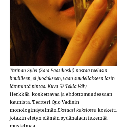
Tarinan Sylvi (Sara Paasikoski) nostaa teelasin
huulilleen, ei juodakseen, vaan suudellakseen lasin
lämmintä pintaa. Kuva © Tekla Vály
Herkkää, koskettavaa ja ehdottomuudessaan
kaunista. Teatteri Quo Vadisin
monologinäytelmän
Ekstaasi kaksiossa
kosketti
jotakin eletyn elämän sydänalaan iskemää
mustelmaa.