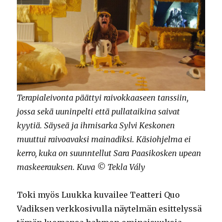
Terapialeivonta päättyi raivokkaaseen tanssiin,
jossa sekä uuninpelti että pullataikina saivat
kyytiä. Säyseä ja ihmisarka Sylvi Keskonen
muuttui raivoavaksi mainadiksi. Käsiohjelma ei
kerro, kuka on suunntellut Sara Paasikosken upean
maskeerauksen. Kuva © Tekla Vály
Toki myös Luukka kuvailee Teatteri Quo
Vadiksen verkkosivulla näytelmän esittelyssä