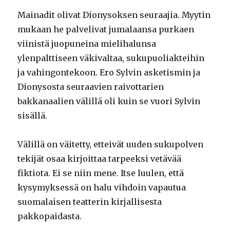
Mainadit olivat Dionysoksen seuraajia. Myytin
mukaan he palvelivat jumalaansa purkaen
viinistä juopuneina mielihalunsa
ylenpalttiseen väkivaltaa, sukupuoliakteihin
ja vahingontekoon. Ero Sylvin asketismin ja
Dionysosta seuraavien raivottarien
bakkanaalien välillä oli kuin se vuori Sylvin
sisällä.
Välillä on väitetty, etteivät uuden sukupolven
tekijät osaa kirjoittaa tarpeeksi vetävää
fiktiota. Ei se niin mene. Itse luulen, että
kysymyksessä on halu vihdoin vapautua
suomalaisen teatterin kirjallisesta
pakkopaidasta.