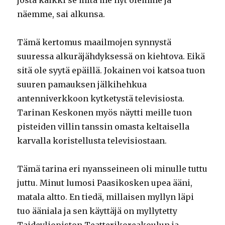
josta kaikki se mitä me nyt olemme ja
näemme, sai alkunsa.
Tämä kertomus maailmojen synnystä
suuressa alkuräjähdyksessä on kiehtova. Eikä
sitä ole syytä epäillä. Jokainen voi katsoa tuon
suuren pamauksen jälkihehkua
antenniverkkoon kytketystä televisiosta.
Tarinan Keskonen myös näytti meille tuon
pisteiden villin tanssin omasta keltaisella
karvalla koristellusta televisiostaan.
Tämä tarina eri nyansseineen oli minulle tuttu
juttu. Minut lumosi Paasikosken upea ääni,
matala altto. En tiedä, millaisen myllyn läpi
tuo ääniala ja sen käyttäjä on myllytetty