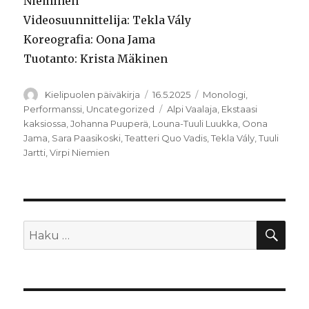
Nieminen
Videosuunnittelija: Tekla Vály
Koreografia: Oona Jama
Tuotanto: Krista Mäkinen
Kirjoittaja
Julkaistu
Kategoriat
Kielipuolen päiväkirja
16.5.2025
Monologi
,
Avainsanat
Performanssi
,
Uncategorized
Alpi Vaalaja
,
Ekstaasi
kaksiossa
,
Johanna Puuperä
,
Louna-Tuuli Luukka
,
Oona
Jama
,
Sara Paasikoski
,
Teatteri Quo Vadis
,
Tekla Vály
,
Tuuli
Jartti
,
Virpi Niemien
HA
Etsi: