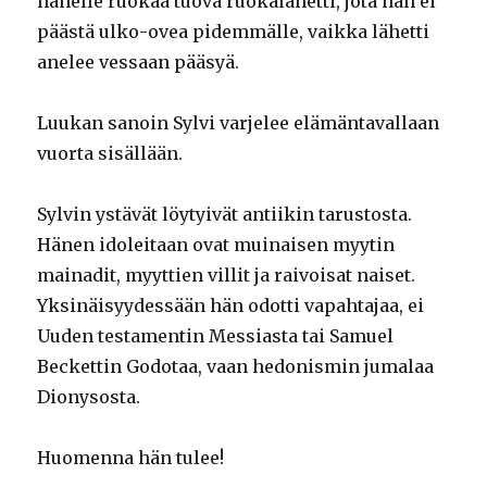
hänelle ruokaa tuova ruokalähetti, jota hän ei
päästä ulko-ovea pidemmälle, vaikka lähetti
anelee vessaan pääsyä.
Luukan sanoin Sylvi varjelee elämäntavallaan
vuorta sisällään.
Sylvin ystävät löytyivät antiikin tarustosta.
Hänen idoleitaan ovat muinaisen myytin
mainadit, myyttien villit ja raivoisat naiset.
Yksinäisyydessään hän odotti vapahtajaa, ei
Uuden testamentin Messiasta tai Samuel
Beckettin Godotaa, vaan hedonismin jumalaa
Dionysosta.
Huomenna hän tulee!