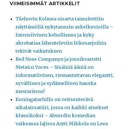
VIIMEISIMMÄT ARTIKKELIT
Tšehovin Kolmea sisarta tanssitettiin
näyttämöllä nykytanssin askelkuvioilla –
Intensiivinen kehollisuus ja kyky
akrobatiaa lähenteleviin liikesarjoihin
tekivät vaikutuksen
Red Nose Companyn ja jousikvartetti
Meta4:n Voces – Sisäisiä ääniä on
informatiivinen, riemastuttavan elegantti,
syvällinen ja sydämellisen hauska
mestariteos!
Kuningatarhillo on veitsenterävä
aikalaissatiiri, jossa on kaikki ainekset
klassikoksi – Absurdin komedian
vaikeassa lajissa Antti Mikkola on Leea