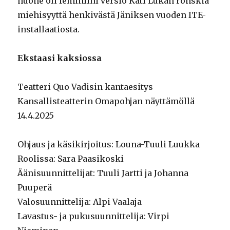
huone oli feminiini versio Kati Lukan ronskia
miehisyyttä henkivästä Jäniksen vuoden ITE-
installaatiosta.
Ekstaasi kaksiossa
Teatteri Quo Vadisin kantaesitys
Kansallisteatterin Omapohjan näyttämöllä
14.4.2025
Ohjaus ja käsikirjoitus: Louna-Tuuli Luukka
Roolissa: Sara Paasikoski
Äänisuunnittelijat: Tuuli Jartti ja Johanna
Puuperä
Valosuunnittelija: Alpi Vaalaja
Lavastus- ja pukusuunnittelija: Virpi