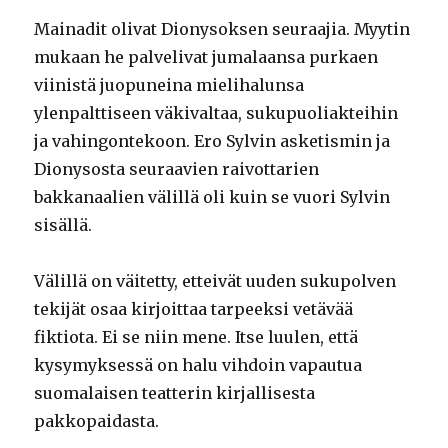
Mainadit olivat Dionysoksen seuraajia. Myytin
mukaan he palvelivat jumalaansa purkaen
viinistä juopuneina mielihalunsa
ylenpalttiseen väkivaltaa, sukupuoliakteihin
ja vahingontekoon. Ero Sylvin asketismin ja
Dionysosta seuraavien raivottarien
bakkanaalien välillä oli kuin se vuori Sylvin
sisällä.
Välillä on väitetty, etteivät uuden sukupolven
tekijät osaa kirjoittaa tarpeeksi vetävää
fiktiota. Ei se niin mene. Itse luulen, että
kysymyksessä on halu vihdoin vapautua
suomalaisen teatterin kirjallisesta
pakkopaidasta.