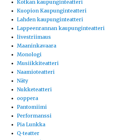
Kotkan kaupunginteatteri
Kuopion Kaupunginteatteri
Lahden kaupunginteatteri
Lappeenrannan kaupunginteatteri
livestriimaus
Maaninkavaara
Monologi
Musiikkiteatteri
Naamioteatteri
Näty
Nukketeatteri
ooppera
Pantomiimi
Performanssi
Pia Lunkka
Q-teatter