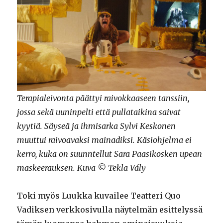
Terapialeivonta päättyi raivokkaaseen tanssiin,
jossa sekä uuninpelti että pullataikina saivat
kyytiä. Säyseä ja ihmisarka Sylvi Keskonen
muuttui raivoavaksi mainadiksi. Käsiohjelma ei
kerro, kuka on suunntellut Sara Paasikosken upean
maskeerauksen. Kuva © Tekla Vály
Toki myös Luukka kuvailee Teatteri Quo
Vadiksen verkkosivulla näytelmän esittelyssä