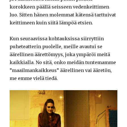
korokkeen päällä seisseen vedenkeittimen
luo. Sitten hänen molemmat kätensä tarttuivat
keittimeen kuin siitä lämpöä etsien.
Kun seuraavissa kohtauksissa siirryttiin
puheteatterin puolelle, meille avautui se
äärellinen äärettömyys, joka ympäröi meitä
kaikkialla. No sitä, onko meidän tuntemamme
”maailmankaikkeus” äärellinen vai ääretön,
me emme vielä tiedä.