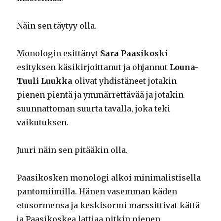
Näin sen täytyy olla.
Monologin esittänyt
Sara Paasikoski
esityksen käsikirjoittanut ja ohjannut
Louna-
Tuuli Luukka
olivat yhdistäneet jotakin
pienen pientä ja ymmärrettävää ja jotakin
suunnattoman suurta tavalla, joka teki
vaikutuksen.
Juuri näin sen pitääkin olla.
Paasikosken monologi alkoi minimalistisella
pantomiimilla. Hänen vasemman käden
etusormensa ja keskisormi marssittivat kättä
ja Paasikoskea lattiaa pitkin pienen