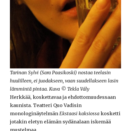
Tarinan Sylvi (Sara Paasikoski) nostaa teelasin
huulilleen, ei juodakseen, vaan suudellakseen lasin
lämmintä pintaa. Kuva © Tekla Vály
Herkkää, koskettavaa ja ehdottomuudessaan
kaunista. Teatteri Quo Vadisin
monologinäytelmän
Ekstaasi kaksiossa
kosketti
jotakin eletyn elämän sydänalaan iskemää
mustelmaa.