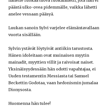
hänelle ruokaa tuova ruokalähetti, jota hän ei
päästä ulko-ovea pidemmälle, vaikka lähetti
anelee vessaan pääsyä.
Luukan sanoin Sylvi varjelee elämäntavallaan
vuorta sisällään.
Sylvin ystävät löytyivät antiikin tarustosta.
Hänen idoleitaan ovat muinaisen myytin
mainadit, myyttien villit ja raivoisat naiset.
Yksinäisyydessään hän odotti vapahtajaa, ei
Uuden testamentin Messiasta tai Samuel
Beckettin Godotaa, vaan hedonismin jumalaa
Dionysosta.
Huomenna hän tulee!