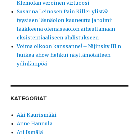
Klemolan veroinen virtuoosi
Susanna Leinosen Pain Killer ylistää
fyysisen läsnäolon kauneutta ja toimii
lääkkeenä olemassaolon aiheuttamaan
eksistentiaaliseen ahdistukseen
Voima olkoon kanssanne! – Nijinsky III:n
huikea show hehkui näyttämötaiteen
ydinlämpöä
KATEGORIAT
Aki Kaurismäki
Anne Hannula
Ari Ismälä