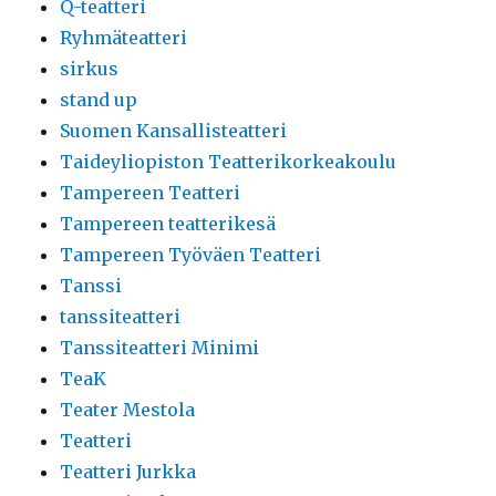
Q-teatteri
Ryhmäteatteri
sirkus
stand up
Suomen Kansallisteatteri
Taideyliopiston Teatterikorkeakoulu
Tampereen Teatteri
Tampereen teatterikesä
Tampereen Työväen Teatteri
Tanssi
tanssiteatteri
Tanssiteatteri Minimi
TeaK
Teater Mestola
Teatteri
Teatteri Jurkka