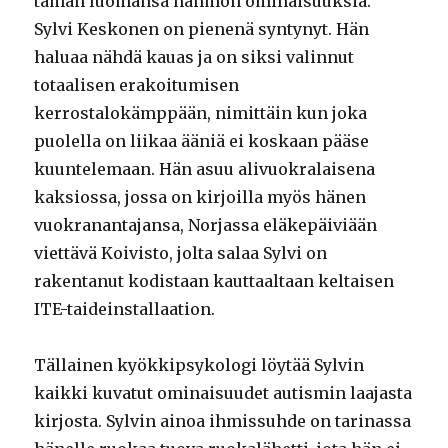
tämän luomansa hahmon ominaisuuksia.
Sylvi Keskonen on pienenä syntynyt. Hän
haluaa nähdä kauas ja on siksi valinnut
totaalisen erakoitumisen
kerrostalokämppään, nimittäin kun joka
puolella on liikaa ääniä ei koskaan pääse
kuuntelemaan. Hän asuu alivuokralaisena
kaksiossa, jossa on kirjoilla myös hänen
vuokranantajansa, Norjassa eläkepäiviään
viettävä Koivisto, jolta salaa Sylvi on
rakentanut kodistaan kauttaaltaan keltaisen
ITE-taideinstallaation.
Tällainen kyökkipsykologi löytää Sylvin
kaikki kuvatut ominaisuudet autismin laajasta
kirjosta. Sylvin ainoa ihmissuhde on tarinassa