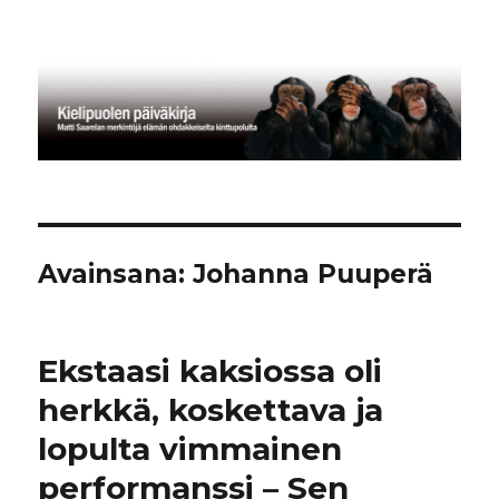
Kielipuolen päiväkirja
Avainsana:
Johanna Puuperä
Ekstaasi kaksiossa oli
herkkä, koskettava ja
lopulta vimmainen
performanssi – Sen