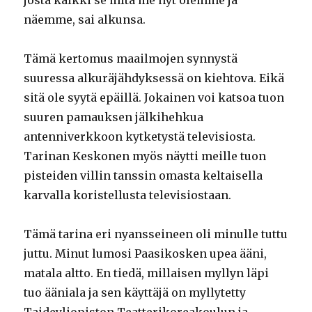
josta kaikki se mitä me nyt olemme ja
näemme, sai alkunsa.
Tämä kertomus maailmojen synnystä
suuressa alkuräjähdyksessä on kiehtova. Eikä
sitä ole syytä epäillä. Jokainen voi katsoa tuon
suuren pamauksen jälkihehkua
antenniverkkoon kytketystä televisiosta.
Tarinan Keskonen myös näytti meille tuon
pisteiden villin tanssin omasta keltaisella
karvalla koristellusta televisiostaan.
Tämä tarina eri nyansseineen oli minulle tuttu
juttu. Minut lumosi Paasikosken upea ääni,
matala altto. En tiedä, millaisen myllyn läpi
tuo ääniala ja sen käyttäjä on myllytetty