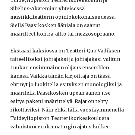
Taideyliopiston Teatterikoreakoulun ja
Sibelius-Akatemian yhteisessä
musiikkiteatterin opintokokonaisuudessa.
Siellä Paasikosken ääniala on saanut
määritteet kontra-altto tai mezzosopraano.
Ekstaasi kaksiossa on Teatteri Quo Vadiksen
taiteelliseksi johtajaksi ja johtajakasi valitun
Luukan ensimmäinen ohjaus ensemblen
kanssa. Vaikka tämän kirjoittaja on tässä
ehtinyt jo luokitella esityksen monologiksi ja
määritellä Paasikosken upean äänen itse
esitys pakeni määrittelyä. Rajat on tehty
rikottaviksi. Näin ehkä tällä vuosikymmenellä
Taideyliopiston Teatterikorkeakoulusta
valmistuneen dramaturgin ajatus kulkee.