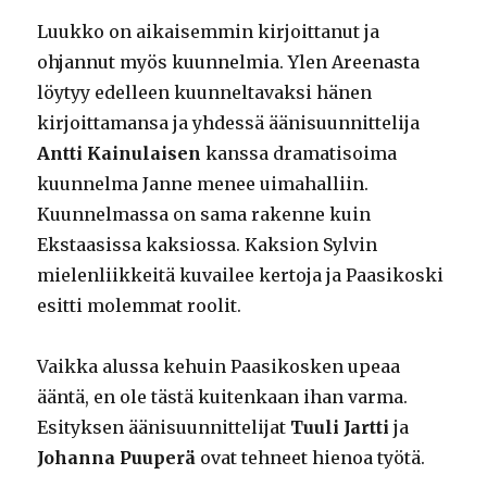
Luukko on aikaisemmin kirjoittanut ja
ohjannut myös kuunnelmia. Ylen Areenasta
löytyy edelleen kuunneltavaksi hänen
kirjoittamansa ja yhdessä äänisuunnittelija
Antti Kainulaisen
kanssa dramatisoima
kuunnelma Janne menee uimahalliin.
Kuunnelmassa on sama rakenne kuin
Ekstaasissa kaksiossa. Kaksion Sylvin
mielenliikkeitä kuvailee kertoja ja Paasikoski
esitti molemmat roolit.
Vaikka alussa kehuin Paasikosken upeaa
ääntä, en ole tästä kuitenkaan ihan varma.
Esityksen äänisuunnittelijat
Tuuli Jartti
ja
Johanna Puuperä
ovat tehneet hienoa työtä.