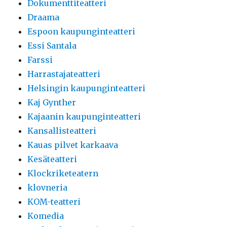
Dokumenttiteatteri
Draama
Espoon kaupunginteatteri
Essi Santala
Farssi
Harrastajateatteri
Helsingin kaupunginteatteri
Kaj Gynther
Kajaanin kaupunginteatteri
Kansallisteatteri
Kauas pilvet karkaava
Kesäteatteri
Klockriketeatern
klovneria
KOM-teatteri
Komedia