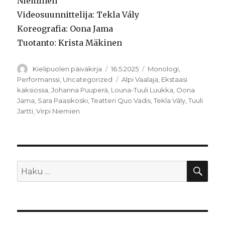
Nieminen
Videosuunnittelija: Tekla Vály
Koreografia: Oona Jama
Tuotanto: Krista Mäkinen
Kirjoittaja
Julkaistu
Kategoriat
Kielipuolen päiväkirja
16.5.2025
Monologi
,
Avainsanat
Performanssi
,
Uncategorized
Alpi Vaalaja
,
Ekstaasi
kaksiossa
,
Johanna Puuperä
,
Louna-Tuuli Luukka
,
Oona
Jama
,
Sara Paasikoski
,
Teatteri Quo Vadis
,
Tekla Vály
,
Tuuli
Jartti
,
Virpi Niemien
HA
Etsi: