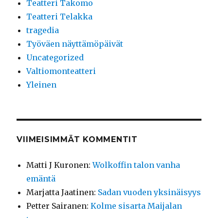
Teatteri Takomo
Teatteri Telakka
tragedia
Työväen näyttämöpäivät
Uncategorized
Valtiomonteatteri
Yleinen
VIIMEISIMMÄT KOMMENTIT
Matti J Kuronen
:
Wolkoffin talon vanha
emäntä
Marjatta Jaatinen
:
Sadan vuoden yksinäisyys
Petter Sairanen
:
Kolme sisarta Maijalan