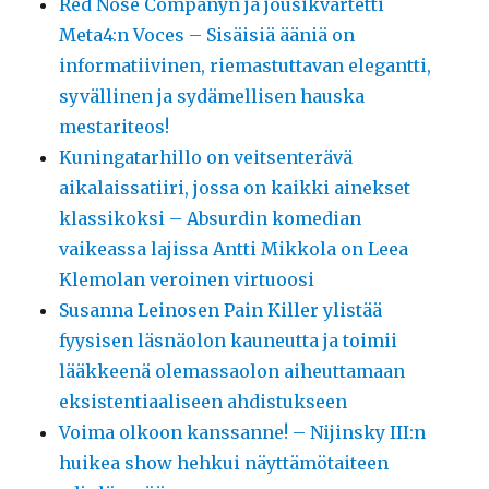
Red Nose Companyn ja jousikvartetti
Meta4:n Voces – Sisäisiä ääniä on
informatiivinen, riemastuttavan elegantti,
syvällinen ja sydämellisen hauska
mestariteos!
Kuningatarhillo on veitsenterävä
aikalaissatiiri, jossa on kaikki ainekset
klassikoksi – Absurdin komedian
vaikeassa lajissa Antti Mikkola on Leea
Klemolan veroinen virtuoosi
Susanna Leinosen Pain Killer ylistää
fyysisen läsnäolon kauneutta ja toimii
lääkkeenä olemassaolon aiheuttamaan
eksistentiaaliseen ahdistukseen
Voima olkoon kanssanne! – Nijinsky III:n
huikea show hehkui näyttämötaiteen