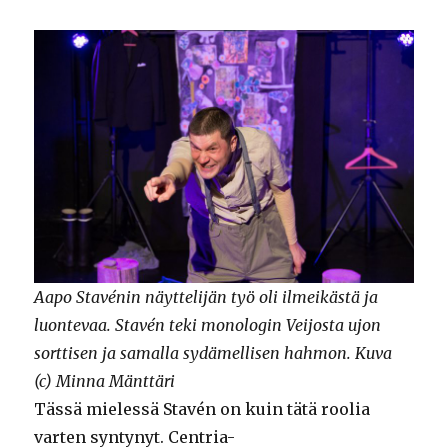
Aapo Stavénin näyttelijän työ oli ilmeikästä ja
luontevaa. Stavén teki monologin Veijosta ujon
sorttisen ja samalla sydämellisen hahmon. Kuva
(c) Minna Mänttäri
Tässä mielessä Stavén on kuin tätä roolia
varten syntynyt. Centria-