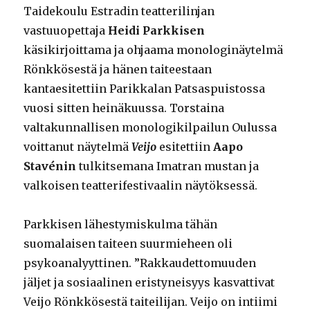
Taidekoulu Estradin teatterilinjan
vastuuopettaja
Heidi Parkkisen
käsikirjoittama ja ohjaama monologinäytelmä
Rönkkösestä ja hänen taiteestaan
kantaesitettiin Parikkalan Patsaspuistossa
vuosi sitten heinäkuussa. Torstaina
valtakunnallisen monologikilpailun Oulussa
voittanut näytelmä
Veijo
esitettiin
Aapo
Stavénin
tulkitsemana Imatran mustan ja
valkoisen teatterifestivaalin näytöksessä.
Parkkisen lähestymiskulma tähän
suomalaisen taiteen suurmieheen oli
psykoanalyyttinen. ”Rakkaudettomuuden
jäljet ja sosiaalinen eristyneisyys kasvattivat
Veijo Rönkkösestä taiteilijan. Veijo on intiimi