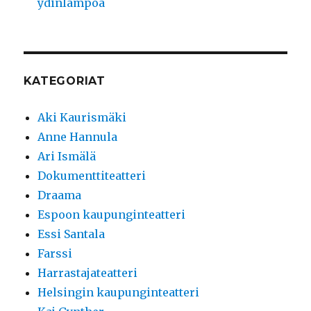
ydinlämpöä
KATEGORIAT
Aki Kaurismäki
Anne Hannula
Ari Ismälä
Dokumenttiteatteri
Draama
Espoon kaupunginteatteri
Essi Santala
Farssi
Harrastajateatteri
Helsingin kaupunginteatteri