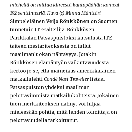
miehellä on mittaa kiireestä kantapäähän komeat
192 senttimetriä. Kuva (c) Minna Mänttäri
Simpeleläinen
Veijo Rönkkönen
on Suomen
tunnetuin ITE-taiteilija. Rönkkösen
Parikkalan Patsaspuistoksi kutsutusta ITE-
taiteen mestariteoksesta on tullut
maailmanluokan nähtävyys. Jotakin
Rönkkösen elämäntyön vaikuttavuudesta
kertoo jo se, että maineikas amerikkalainen
matkailulehti
Condé Nast Traveller
listasi
Patsaspuiston yhdeksi maailman
pelottavimmista matkailukohteista. Jokainen
tuon merkkiteoksen nähnyt voi hiljaa
mielessään pohtia, mitä lehden toimittaja on
pelottavuudella tarkoittanut.