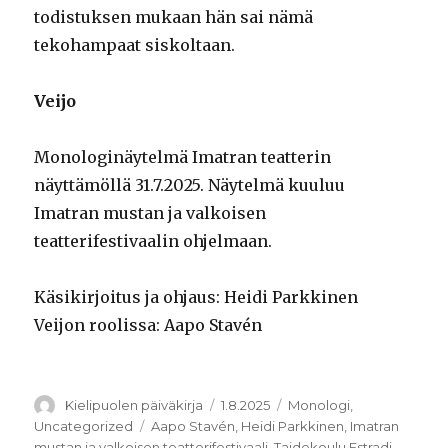
todistuksen mukaan hän sai nämä
tekohampaat siskoltaan.
Veijo
Monologinäytelmä Imatran teatterin
näyttämöllä 31.7.2025. Näytelmä kuuluu
Imatran mustan ja valkoisen
teatterifestivaalin ohjelmaan.
Käsikirjoitus ja ohjaus: Heidi Parkkinen
Veijon roolissa: Aapo Stavén
Kirjoittaja
Julkaistu
Kategoriat
Kielipuolen päiväkirja
1.8.2025
Monologi
,
Avainsanat
Uncategorized
Aapo Stavén
,
Heidi Parkkinen
,
Imatran
mustan ja valkoisen teatterifestivaali
,
Taidekoulu Estradi
,