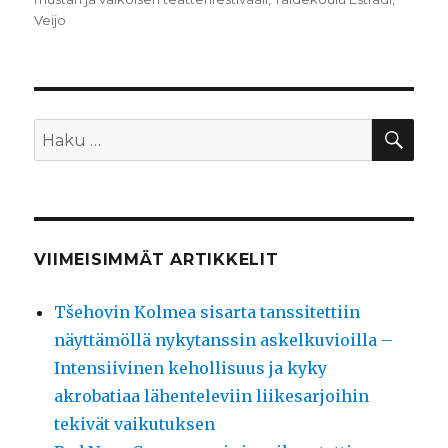
Veijo
HA
Etsi:
VIIMEISIMMÄT ARTIKKELIT
Tšehovin Kolmea sisarta tanssitettiin
näyttämöllä nykytanssin askelkuvioilla –
Intensiivinen kehollisuus ja kyky
akrobatiaa lähenteleviin liikesarjoihin
tekivät vaikutuksen