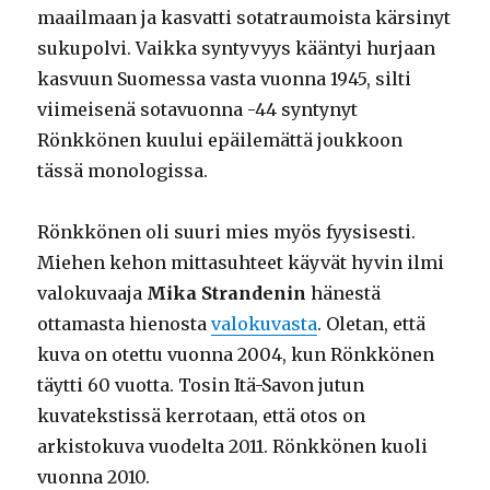
maailmaan ja kasvatti sotatraumoista kärsinyt
sukupolvi. Vaikka syntyvyys kääntyi hurjaan
kasvuun Suomessa vasta vuonna 1945, silti
viimeisenä sotavuonna -44 syntynyt
Rönkkönen kuului epäilemättä joukkoon
tässä monologissa.
Rönkkönen oli suuri mies myös fyysisesti.
Miehen kehon mittasuhteet käyvät hyvin ilmi
valokuvaaja
Mika Strandenin
hänestä
ottamasta hienosta
valokuvasta
. Oletan, että
kuva on otettu vuonna 2004, kun Rönkkönen
täytti 60 vuotta. Tosin Itä-Savon jutun
kuvatekstissä kerrotaan, että otos on
arkistokuva vuodelta 2011. Rönkkönen kuoli
vuonna 2010.