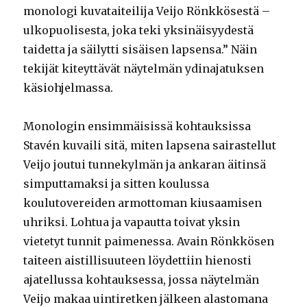
monologi kuvataiteilija Veijo Rönkkösestä –
ulkopuolisesta, joka teki yksinäisyydestä
taidetta ja säilytti sisäisen lapsensa.” Näin
tekijät kiteyttävät näytelmän ydinajatuksen
käsiohjelmassa.
Monologin ensimmäisissä kohtauksissa
Stavén kuvaili sitä, miten lapsena sairastellut
Veijo joutui tunnekylmän ja ankaran äitinsä
simputtamaksi ja sitten koulussa
koulutovereiden armottoman kiusaamisen
uhriksi. Lohtua ja vapautta toivat yksin
vietetyt tunnit paimenessa. Avain Rönkkösen
taiteen aistillisuuteen löydettiin hienosti
ajatellussa kohtauksessa, jossa näytelmän
Veijo makaa uintiretken jälkeen alastomana