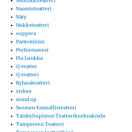
Musiikkiteatteri
Naamioteatteri
Näty
Nukketeatteri
ooppera
Pantomiimi
Performanssi
Pia Lunkka
Q-teatter
Q-teatteri
Ryhmäteatteri
sirkus
stand up
Suomen Kansallisteatteri
Taideyliopiston Teatterikorkeakoulu
Tampereen Teatteri