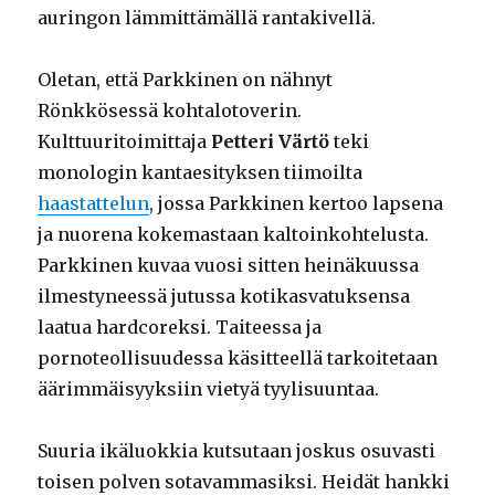
auringon lämmittämällä rantakivellä.
Oletan, että Parkkinen on nähnyt
Rönkkösessä kohtalotoverin.
Kulttuuritoimittaja
Petteri Värtö
teki
monologin kantaesityksen tiimoilta
haastattelun
, jossa Parkkinen kertoo lapsena
ja nuorena kokemastaan kaltoinkohtelusta.
Parkkinen kuvaa vuosi sitten heinäkuussa
ilmestyneessä jutussa kotikasvatuksensa
laatua hardcoreksi. Taiteessa ja
pornoteollisuudessa käsitteellä tarkoitetaan
äärimmäisyyksiin vietyä tyylisuuntaa.
Suuria ikäluokkia kutsutaan joskus osuvasti
toisen polven sotavammasiksi. Heidät hankki