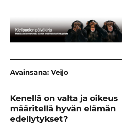
Kielipuolen päiväkirja
Avainsana:
Veijo
Kenellä on valta ja oikeus
määritellä hyvän elämän
edellytykset?