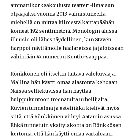
ammattikorkeakoulusta teatteri-ilmaisun
ohjaajaksi vuonna 2013 valmistuneella
miehellä on mittaa kiireestä kantapäähän
komeat 192 senttimetriä. Monologin alussa
illuusio oli lähes täydellinen, kun Stavén
harppoi näyttämölle haalareissa ja jaloissaan
vähintään 47 numeron Kontio-saappaat.
Rönkkönen oli itsekin taitava valokuvaaja.
Mallina hän käytti omaa alastonta kehoaan.
Näissä selfiekuvissa hän näyttää
huippukuntoon treenatulta urheilijalta.
Kuvien tunnelma ja estetiikka kielivät myös
siitä, että Rönkkönen viihtyi Aatamin asussa.
Ehkä tunnetuin yksityiskohta on Rönkkösen
kertoma, että hän käytti omaa vartaloaan.