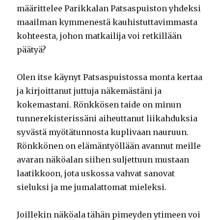
määrittelee Parikkalan Patsaspuiston yhdeksi
maailman kymmenestä kauhistuttavimmasta
kohteesta, johon matkailija voi retkillään
päätyä?
Olen itse käynyt Patsaspuistossa monta kertaa
ja kirjoittanut juttuja näkemästäni ja
kokemastani. Rönkkösen taide on minun
tunnerekisterissäni aiheuttanut liikahduksia
syvästä myötätunnosta kuplivaan nauruun.
Rönkkönen on elämäntyöllään avannut meille
avaran näköalan siihen suljettuun mustaan
laatikkoon, jota uskossa vahvat sanovat
sieluksi ja me jumalattomat mieleksi.
Joillekin näköala tähän pimeyden ytimeen voi