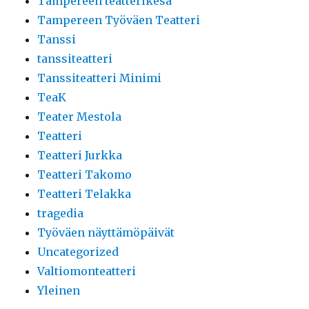
Tampereen teatterikesä
Tampereen Työväen Teatteri
Tanssi
tanssiteatteri
Tanssiteatteri Minimi
TeaK
Teater Mestola
Teatteri
Teatteri Jurkka
Teatteri Takomo
Teatteri Telakka
tragedia
Työväen näyttämöpäivät
Uncategorized
Valtiomonteatteri
Yleinen