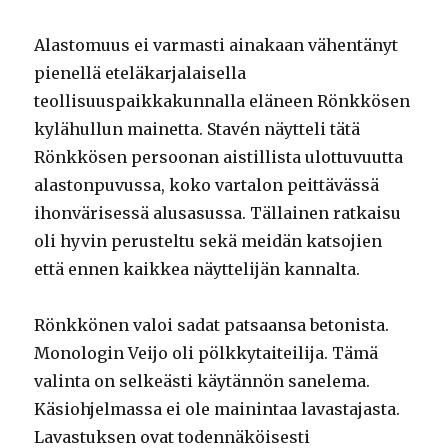
Alastomuus ei varmasti ainakaan vähentänyt
pienellä eteläkarjalaisella
teollisuuspaikkakunnalla eläneen Rönkkösen
kylähullun mainetta. Stavén näytteli tätä
Rönkkösen persoonan aistillista ulottuvuutta
alastonpuvussa, koko vartalon peittävässä
ihonvärisessä alusasussa. Tällainen ratkaisu
oli hyvin perusteltu sekä meidän katsojien
että ennen kaikkea näyttelijän kannalta.
Rönkkönen valoi sadat patsaansa betonista.
Monologin Veijo oli pölkkytaiteilija. Tämä
valinta on selkeästi käytännön sanelema.
Käsiohjelmassa ei ole mainintaa lavastajasta.
Lavastuksen ovat todennäköisesti