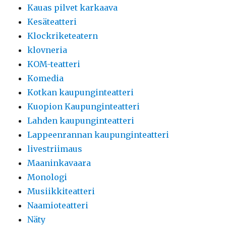
Kauas pilvet karkaava
Kesäteatteri
Klockriketeatern
klovneria
KOM-teatteri
Komedia
Kotkan kaupunginteatteri
Kuopion Kaupunginteatteri
Lahden kaupunginteatteri
Lappeenrannan kaupunginteatteri
livestriimaus
Maaninkavaara
Monologi
Musiikkiteatteri
Naamioteatteri
Näty