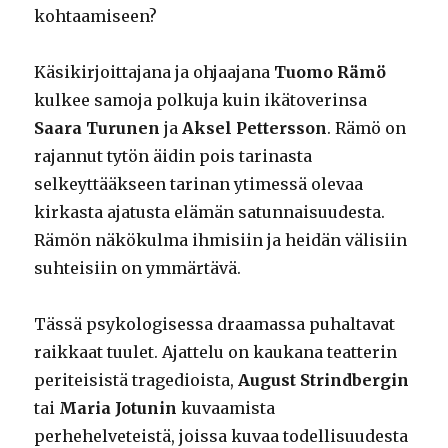
kohtaamiseen?
Käsikirjoittajana ja ohjaajana
Tuomo Rämö
kulkee samoja polkuja kuin ikätoverinsa
Saara Turunen
ja
Aksel Pettersson
. Rämö on
rajannut tytön äidin pois tarinasta
selkeyttääkseen tarinan ytimessä olevaa
kirkasta ajatusta elämän satunnaisuudesta.
Rämön näkökulma ihmisiin ja heidän välisiin
suhteisiin on ymmärtävä.
Tässä psykologisessa draamassa puhaltavat
raikkaat tuulet. Ajattelu on kaukana teatterin
periteisistä tragedioista,
August Strindbergin
tai
Maria Jotunin
kuvaamista
perhehelveteistä, joissa kuvaa todellisuudesta