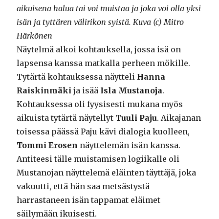
aikuisena halua tai voi muistaa ja joka voi olla yksi
isän ja tyttären välirikon syistä. Kuva (c) Mitro
Härkönen
Näytelmä alkoi kohtauksella, jossa isä on
lapsensa kanssa matkalla perheen mökille.
Tytärtä kohtauksessa näytteli
Hanna
Raiskinmäki
ja isää
Isla Mustanoja
.
Kohtauksessa oli fyysisesti mukana myös
aikuista tytärtä näytellyt
Tuuli Paju
. Aikajanan
toisessa päässä Paju kävi dialogia kuolleen,
Tommi Erosen
näyttelemän isän kanssa.
Antiteesi tälle muistamisen logiikalle oli
Mustanojan näyttelemä eläinten täyttäjä, joka
vakuutti, että hän saa metsästystä
harrastaneen isän tappamat eläimet
säilymään ikuisesti.