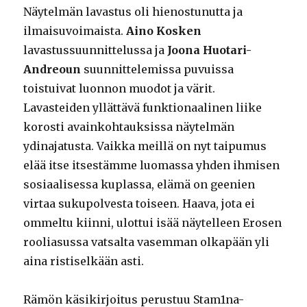
Näytelmän lavastus oli hienostunutta ja
ilmaisuvoimaista.
Aino Kosken
lavastussuunnittelussa ja
Joona Huotari-
Andreoun
suunnittelemissa puvuissa
toistuivat luonnon muodot ja värit.
Lavasteiden yllättävä funktionaalinen liike
korosti avainkohtauksissa näytelmän
ydinajatusta. Vaikka meillä on nyt taipumus
elää itse itsestämme luomassa yhden ihmisen
sosiaalisessa kuplassa, elämä on geenien
virtaa sukupolvesta toiseen. Haava, jota ei
ommeltu kiinni, ulottui isää näytelleen Erosen
rooliasussa vatsalta vasemman olkapään yli
aina ristiselkään asti.
Rämön käsikirjoitus perustuu Stam1na-