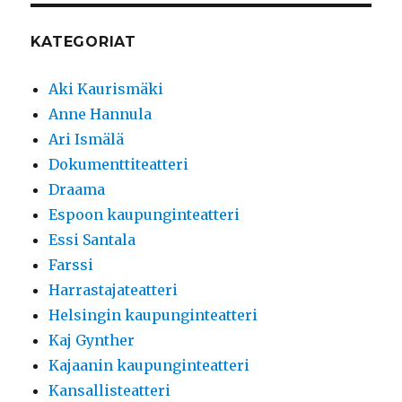
KATEGORIAT
Aki Kaurismäki
Anne Hannula
Ari Ismälä
Dokumenttiteatteri
Draama
Espoon kaupunginteatteri
Essi Santala
Farssi
Harrastajateatteri
Helsingin kaupunginteatteri
Kaj Gynther
Kajaanin kaupunginteatteri
Kansallisteatteri