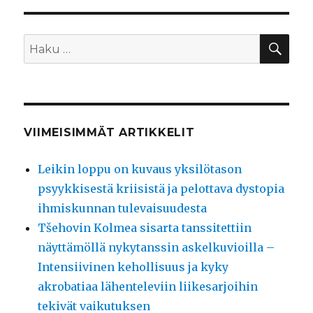
HA
Etsi:
VIIMEISIMMÄT ARTIKKELIT
Leikin loppu on kuvaus yksilötason
psyykkisestä kriisistä ja pelottava dystopia
ihmiskunnan tulevaisuudesta
Tšehovin Kolmea sisarta tanssitettiin
näyttämöllä nykytanssin askelkuvioilla –
Intensiivinen kehollisuus ja kyky
akrobatiaa lähenteleviin liikesarjoihin
tekivät vaikutuksen