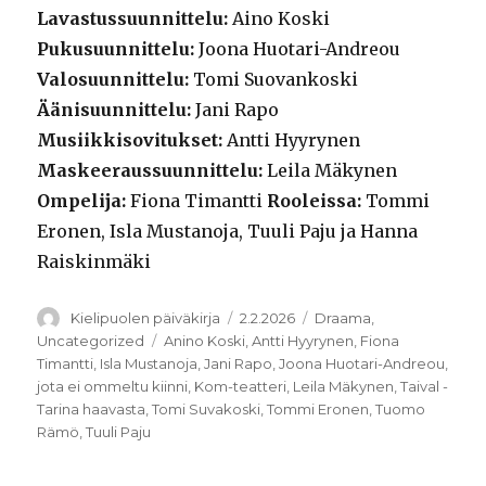
Lavastussuunnittelu:
Aino Koski
Pukusuunnittelu:
Joona Huotari-Andreou
Valosuunnittelu:
Tomi Suovankoski
Äänisuunnittelu:
Jani Rapo
Musiikkisovitukset:
Antti Hyyrynen
Maskeeraussuunnittelu:
Leila Mäkynen
Ompelija:
Fiona Timantti
Rooleissa:
Tommi
Eronen, Isla Mustanoja, Tuuli Paju ja Hanna
Raiskinmäki
Kirjoittaja
Julkaistu
Kategoriat
Kielipuolen päiväkirja
2.2.2026
Draama
,
Avainsanat
Uncategorized
Anino Koski
,
Antti Hyyrynen
,
Fiona
Timantti
,
Isla Mustanoja
,
Jani Rapo
,
Joona Huotari-Andreou
,
jota ei ommeltu kiinni
,
Kom-teatteri
,
Leila Mäkynen
,
Taival -
Tarina haavasta
,
Tomi Suvakoski
,
Tommi Eronen
,
Tuomo
Rämö
,
Tuuli Paju