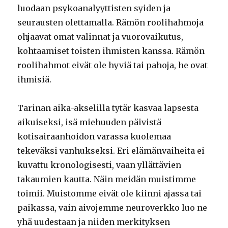
luodaan psykoanalyyttisten syiden ja
seurausten olettamalla. Rämön roolihahmoja
ohjaavat omat valinnat ja vuorovaikutus,
kohtaamiset toisten ihmisten kanssa. Rämön
roolihahmot eivät ole hyviä tai pahoja, he ovat
ihmisiä.
Tarinan aika-akselilla tytär kasvaa lapsesta
aikuiseksi, isä miehuuden päivistä
kotisairaanhoidon varassa kuolemaa
tekeväksi vanhukseksi. Eri elämänvaiheita ei
kuvattu kronologisesti, vaan yllättävien
takaumien kautta. Näin meidän muistimme
toimii. Muistomme eivät ole kiinni ajassa tai
paikassa, vain aivojemme neuroverkko luo ne
yhä uudestaan ja niiden merkityksen