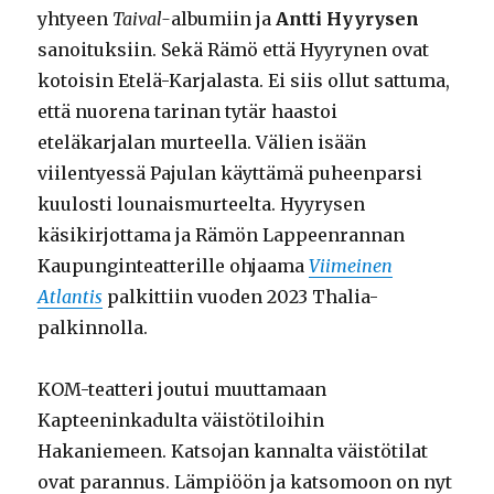
yhtyeen
Taival-
albumiin ja
Antti Hyyrysen
sanoituksiin. Sekä Rämö että Hyyrynen ovat
kotoisin Etelä-Karjalasta. Ei siis ollut sattuma,
että nuorena tarinan tytär haastoi
eteläkarjalan murteella. Välien isään
viilentyessä Pajulan käyttämä puheenparsi
kuulosti lounaismurteelta. Hyyrysen
käsikirjottama ja Rämön Lappeenrannan
Kaupunginteatterille ohjaama
Viimeinen
Atlantis
palkittiin vuoden 2023 Thalia-
palkinnolla.
KOM-teatteri joutui muuttamaan
Kapteeninkadulta väistötiloihin
Hakaniemeen. Katsojan kannalta väistötilat
ovat parannus. Lämpiöön ja katsomoon on nyt