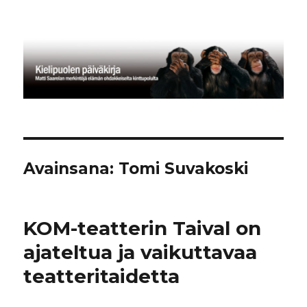
Kielipuolen päiväkirja
Avainsana:
Tomi Suvakoski
KOM-teatterin Taival on
ajateltua ja vaikuttavaa
teatteritaidetta