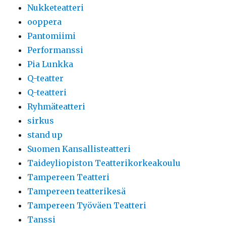
Nukketeatteri
ooppera
Pantomiimi
Performanssi
Pia Lunkka
Q-teatter
Q-teatteri
Ryhmäteatteri
sirkus
stand up
Suomen Kansallisteatteri
Taideyliopiston Teatterikorkeakoulu
Tampereen Teatteri
Tampereen teatterikesä
Tampereen Työväen Teatteri
Tanssi