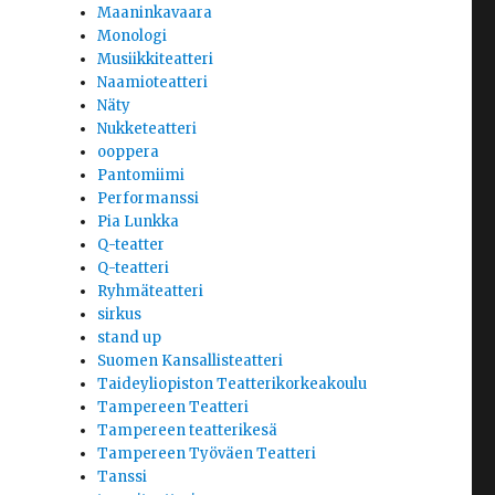
Maaninkavaara
Monologi
Musiikkiteatteri
Naamioteatteri
Näty
Nukketeatteri
ooppera
Pantomiimi
Performanssi
Pia Lunkka
Q-teatter
Q-teatteri
Ryhmäteatteri
sirkus
stand up
Suomen Kansallisteatteri
Taideyliopiston Teatterikorkeakoulu
Tampereen Teatteri
Tampereen teatterikesä
Tampereen Työväen Teatteri
Tanssi