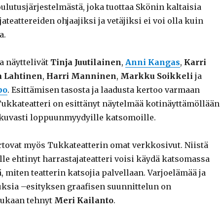
ulutusjärjestelmästä, joka tuottaa Skönin kaltaisia
ateattereiden ohjaajiksi ja vetäjiksi ei voi olla kuin
a.
a näyttelivät
Tinja Juutilainen
,
Anni Kangas
,
Karri
 Lahtinen
,
Harri Manninen
,
Markku Soikkeli
ja
po
. Esittämisen tasosta ja laadusta kertoo varmaan
 Tukkateatteri on esittänyt näytelmää kotinäyttämöllään
kuvasti loppuunmyydyille katsomoille.
tovat myös Tukkateatterin omat verkkosivut. Niistä
le ehtinyt harrastajateatteri voisi käydä katsomassa
, miten teatterin katsojia palvellaan. Varjoelämää ja
uuksia –esityksen graafisen suunnittelun on
kaan tehnyt
Meri Kailanto
.