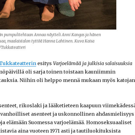
n pumpulitehtaan Annaa näytteli Anni Kangas ja hänen
uaa, maalaistalon tyttöä Hanna Lahtinen. Kuva Kaisa
/Tukkateatteri
Tukkateatterin
esitys
Varjoelämää ja julkisia salaisuuksia
öpäivillä oli sarja toinen toistaan kauniimmin
htauksia. Niihin oli helppo mennä mukaan myös katoja
enteet, rikoslaki ja lääketieteen kaapuun viimekädess
vanhoilliset asenteet ja uskonnollinen ahdasmielisyys
oja elämään Suomessa varjoelämää. Homoseksuaaliset
istavia aina vuoteen 1971 asti ja tautiluokituksista