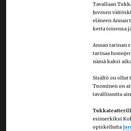
Tavallaan Tukka
Juvosen väitöski
eläneen Annan ta
kerta toisensa 
Annan tarinan r
tarinaa homojen 
nämä kaksi aika
Sisältö on ollut 
Tuominen on aiv
tavallisuutta ai
Tukkateatteril
esimerkiksi Kok
opiskellutta
Ja