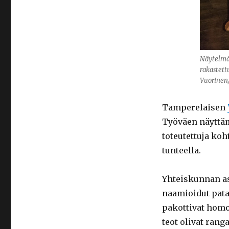
Näytelmä
rakastett
Vuorinen
Tamperelaisen
Työväen näyttäm
toteutettuja ko
tunteella.
Yhteiskunnan as
naamioidut pata
pakottivat hom
teot olivat ranga