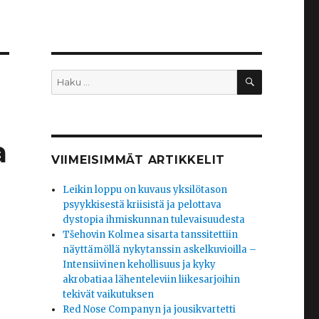
HAKU
Etsi:
a
VIIMEISIMMÄT ARTIKKELIT
Leikin loppu on kuvaus yksilötason
psyykkisestä kriisistä ja pelottava
dystopia ihmiskunnan tulevaisuudesta
Tšehovin Kolmea sisarta tanssitettiin
näyttämöllä nykytanssin askelkuvioilla –
Intensiivinen kehollisuus ja kyky
akrobatiaa lähenteleviin liikesarjoihin
tekivät vaikutuksen
Red Nose Companyn ja jousikvartetti