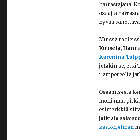
harrastajana. Ko
osaajia harrastaj
hyvää sanottava
Muissa rooleiss
Kuusela
,
Hanna
Karenina Tulp
jotakin se, että
Tampereella jat
Osaamisesta ker
moni muu pitkäl
esimerkkiä siitä
julkisia salais
käsiohjelman
mu