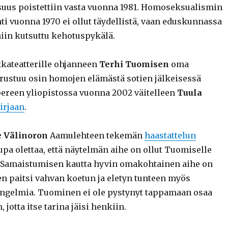
us poistettiin vasta vuonna 1981. Homoseksualismin
ti vuonna 1970 ei ollut täydellistä, vaan eduskunnassa
 niin kutsuttu kehotuspykälä.
kateatterille ohjanneen
Terhi Tuomisen
oma
erustuu osin homojen elämästä sotien jälkeisessä
reen yliopistossa vuonna 2002 väitelleen
Tuula
irjaan
.
 Välinoron
Aamulehteen tekemän
haastattelun
upa olettaa, että näytelmän aihe on ollut Tuomiselle
 Samaistumisen kautta hyvin omakohtainen aihe on
en paitsi vahvan koetun ja eletyn tunteen myös
ngelmia. Tuominen ei ole pystynyt tappamaan osaa
jotta itse tarina jäisi henkiin.