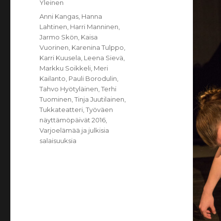
Kategoriat
Yleinen
Avainsanat
Anni Kangas
,
Hanna
Lahtinen
,
Harri Manninen
,
Jarmo Skön
,
Kaisa
Vuorinen
,
Karenina Tulppo
,
Karri Kuusela
,
Leena Sievä
,
Markku Soikkeli
,
Meri
Kailanto
,
Pauli Borodulin
,
Tahvo Hyötyläinen
,
Terhi
Tuominen
,
Tinja Juutilainen
,
Tukkateatteri
,
Työväen
näyttämöpäivät 2016
,
Varjoelämää ja julkisia
salaisuuksia