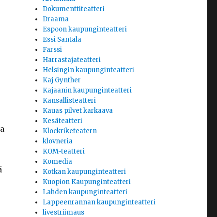
Dokumenttiteatteri
Draama
Espoon kaupunginteatteri
Essi Santala
Farssi
Harrastajateatteri
Helsingin kaupunginteatteri
Kaj Gynther
Kajaanin kaupunginteatteri
Kansallisteatteri
Kauas pilvet karkaava
Kesäteatteri
na
Klockriketeatern
klovneria
KOM-teatteri
Komedia
ä
Kotkan kaupunginteatteri
Kuopion Kaupunginteatteri
Lahden kaupunginteatteri
Lappeenrannan kaupunginteatteri
livestriimaus