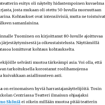
teatterin esitys oli näytelty hidastempoinen kuvaelma
rjasta, josta mukaan oli otettu 50-luvulla nuoruuttaan
rina. Kohtaukset ovat intensiivisiä, mutta ne toistuiva
jälkeen samanlaisina.
innalle Tuominen on kirjoittanut 80-luvulle ajoittuvaa
järjestäytymisestä ja oikeustaistelusta. Näyttämöllä
tasoa lomittuvat kohtaus kohtaukselta.
tekijöille selvästi muotoa tärkeämpi asia. Voi olla, että
an tarkoituksella korostanut roolihamojensa
na kuivakkaan asiallisuuteen asti.
la
on erinomaisen hyviä harrastajanäyttelijöitä. Tosin
kolan Centriassa Teatteri ilmaisun ohjaajaksi
rmo Sköniä
ei oikein millään muotoa pitää teatterin