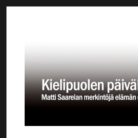
Kielipuolen päiväkirja
Teatteriblogi