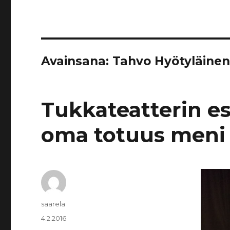
Avainsana:
Tahvo Hyötyläine
Tukkateatterin es
oma totuus meni
Kirjoittaja
saarela
Julkaistu
4.2.2016