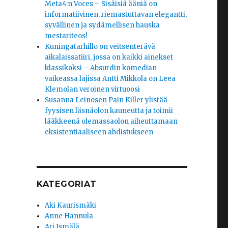
Meta4:n Voces – Sisäisiä ääniä on
informatiivinen, riemastuttavan elegantti,
syvällinen ja sydämellisen hauska
mestariteos!
Kuningatarhillo on veitsenterävä
aikalaissatiiri, jossa on kaikki ainekset
klassikoksi – Absurdin komedian
vaikeassa lajissa Antti Mikkola on Leea
Klemolan veroinen virtuoosi
Susanna Leinosen Pain Killer ylistää
fyysisen läsnäolon kauneutta ja toimii
lääkkeenä olemassaolon aiheuttamaan
eksistentiaaliseen ahdistukseen
KATEGORIAT
Aki Kaurismäki
Anne Hannula
Ari Ismälä