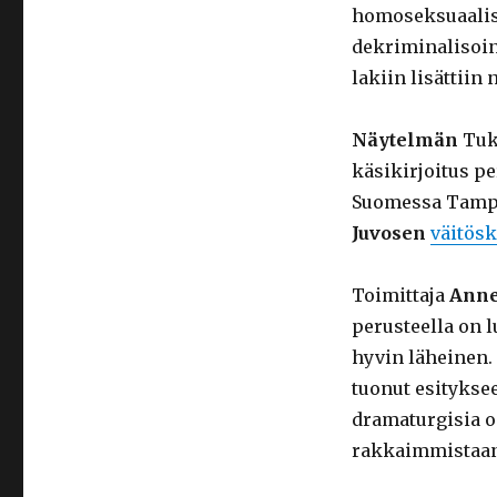
homoseksuaalisu
dekriminalisoin
lakiin lisättiin
Näytelmän
Tuk
käsikirjoitus p
Suomessa Tampe
Juvosen
väitösk
Toimittaja
Anne
perusteella on l
hyvin läheinen.
tuonut esitykse
dramaturgisia o
rakkaimmistaan, 