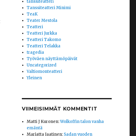
tanssiteatteri
Tanssiteatteri Minimi
TeaK
Teater Mestola
t
Teatteri
Teatteri Jurkka
Teatteri Takomo
Teatteri Telakka
tragedia
Työväen näyttämöpäivät
Uncategorized
Valtiomonteatteri
Yleinen
VIIMEISIMMÄT KOMMENTIT
Matti J Kuronen
:
Wolkoffin talon vanha
emäntä
Marjatta Jaatinen
:
Sadan vuoden