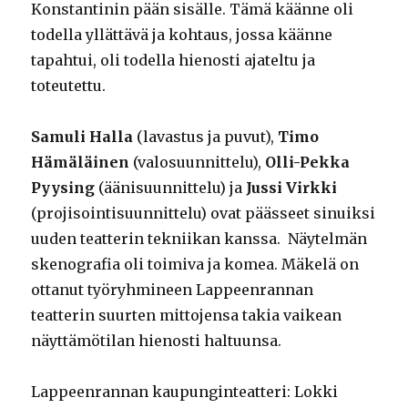
Konstantinin pään sisälle. Tämä käänne oli
todella yllättävä ja kohtaus, jossa käänne
tapahtui, oli todella hienosti ajateltu ja
toteutettu.
Samuli Halla
(lavastus ja puvut),
Timo
Hämäläinen
(valosuunnittelu),
Olli-Pekka
Pyysing
(äänisuunnittelu) ja
Jussi Virkki
(projisointisuunnittelu) ovat päässeet sinuiksi
uuden teatterin tekniikan kanssa. Näytelmän
skenografia oli toimiva ja komea. Mäkelä on
ottanut työryhmineen Lappeenrannan
teatterin suurten mittojensa takia vaikean
näyttämötilan hienosti haltuunsa.
Lappeenrannan kaupunginteatteri: Lokki