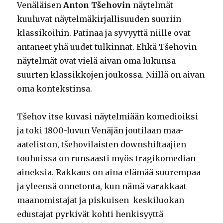
Venäläisen
Anton Tšehovin
näytelmät
kuuluvat näytelmäkirjallisuuden suuriin
klassikoihin. Patinaa ja syvyyttä niille ovat
antaneet yhä uudet tulkinnat. Ehkä Tšehovin
näytelmät ovat vielä aivan oma lukunsa
suurten klassikkojen joukossa. Niillä on aivan
oma kontekstinsa.
Tšehov itse kuvasi näytelmiään komedioiksi
ja toki 1800-luvun Venäjän joutilaan maa-
aateliston, tšehovilaisten downshiftaajien
touhuissa on runsaasti myös tragikomedian
aineksia. Rakkaus on aina elämää suurempaa
ja yleensä onnetonta, kun nämä varakkaat
maanomistajat ja piskuisen keskiluokan
edustajat pyrkivät kohti henkisyyttä