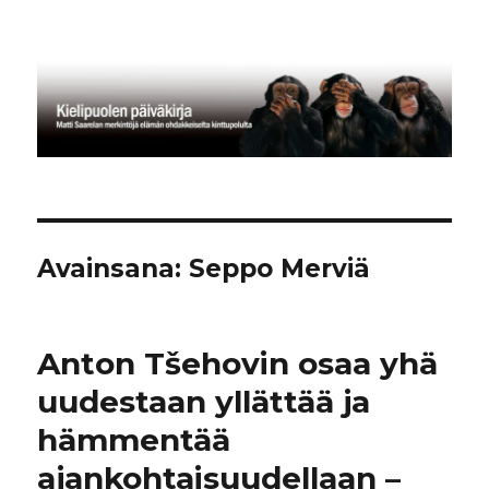
Kielipuolen päiväkirja
Avainsana:
Seppo Merviä
Anton Tšehovin osaa yhä
uudestaan yllättää ja
hämmentää
ajankohtaisuudellaan –