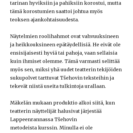
tarinan hyviksiin ja pahiksiin korostui, mutta
tämä korostumien saattoi johtua myös
teoksen ajankohtaisuudesta.
Näytelmien roolihahmot ovat vahvuuksineen
ja heikkouksineen epätäydellisiä. He eivät ole
ensisijaisesti hyviä tai pahoja, vaan sellaisia
kuin ihmiset olemme. Tämä varmasti selittää
myös sen, miksi yhä uudet teatterin tekijöiden
sukupolvet tarttuvat Tšehovin teksteihin ja
tekevät niistä useita tulkintoja urallaan.
Mäkelän mukaan produktio alkoi siitä, kun
teatterin näyttelijät halusivat järjestää
Lappeenrannassa Tšehovin
metodeista kurssin. Minulla ei ole