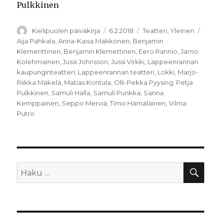
Pulkkinen
Kirjoittaja
Julkaistu
Kategoriat
Avain
Kielipuolen päiväkirja
6.2.2018
Teatteri
,
Yleinen
Aija Pahkala
,
Anna-Kaisa Makkonen
,
Benjamin
Klementtinen
,
Benjamin Klemettinen
,
Eero Rannio
,
Jarno
Kolehmainen
,
Jussi Johnsson
,
Jussi Virkki
,
Lappeenrannan
kaupunginteatteri
,
Lappeenrannan teatteri
,
Lokki
,
Marjo-
Riikka Mäkelä
,
Matias Kontula
,
Olli-Pekka Pyysing
,
Petja
Pulkkinen
,
Samuli Halla
,
Samuli Punkka
,
Sanna
Kemppainen
,
Seppo Merviä
,
Timo Hämäläinen
,
Vilma
Putro
HA
Etsi: