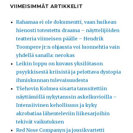
VIIMEISIMMÄT ARTIKKELIT
Rahamaa ei ole dokumentti, vaan huikean
hienosti toteutettu draama – näyttelijöiden
teatteria viimeisen päälle – Hendrik
Toompere jr:n ohjausta voi luonnehtia vain
yhdellä sanalla: nerokas
Leikin loppu on kuvaus yksilötason
psyykkisestä kriisistä ja pelottava dystopia
ihmiskunnan tulevaisuudesta
Tšehovin Kolmea sisarta tanssitettiin
näyttämöllä nykytanssin askelkuvioilla –
Intensiivinen kehollisuus ja kyky
akrobatiaa lähenteleviin liikesarjoihin
tekivät vaikutuksen
Red Nose Companyn ja jousikvartetti