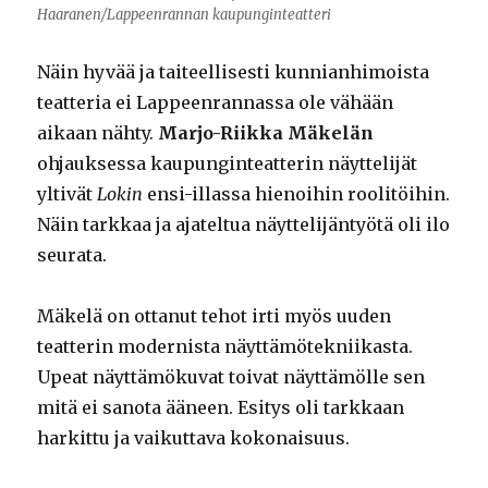
Haaranen/Lappeenrannan kaupunginteatteri
Näin hyvää ja taiteellisesti kunnianhimoista
teatteria ei Lappeenrannassa ole vähään
aikaan nähty.
Marjo-Riikka Mäkelän
ohjauksessa kaupunginteatterin näyttelijät
yltivät
Lokin
ensi-illassa hienoihin roolitöihin.
Näin tarkkaa ja ajateltua näyttelijäntyötä oli ilo
seurata.
Mäkelä on ottanut tehot irti myös uuden
teatterin modernista näyttämötekniikasta.
Upeat näyttämökuvat toivat näyttämölle sen
mitä ei sanota ääneen. Esitys oli tarkkaan
harkittu ja vaikuttava kokonaisuus.