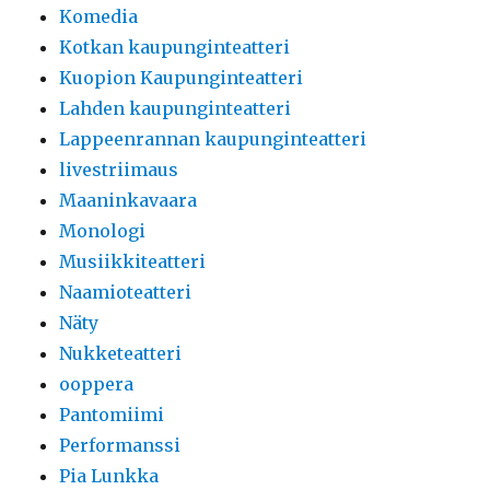
Komedia
Kotkan kaupunginteatteri
Kuopion Kaupunginteatteri
Lahden kaupunginteatteri
Lappeenrannan kaupunginteatteri
livestriimaus
Maaninkavaara
Monologi
Musiikkiteatteri
Naamioteatteri
Näty
Nukketeatteri
ooppera
Pantomiimi
Performanssi
Pia Lunkka