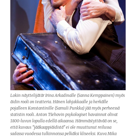
Lokin näyttelijätär Irina Arkadinalle (Sanna Kemppainen) myös
äidin rooli on teatteria. Hänen lahjakkaalle ja herkälle
pojalleen Konstantinille (Samuli Punkka) jää myös perheessä
statistin rooli. Anton Tšehovin psykologiset havainnot olivat
1800-luvun lopulla edellä aikaansa. Hämmästyttävää on se,
että kuvaus ”jääkaappiäidistä” ei ole muuttunut reilussa
sadassa vuodessa tulkinnoissa pelkäksi kliseeksi. Kuva Mika