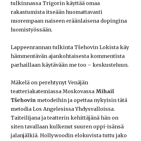
tulkinnassa Trigorin käyttää omaa
rakastumista itseään huomattavasti
nuorempaan naiseen eräänlaisena dopingina
luomistyössään.
Lappeenrannan tulkinta Tšehovin Lokista käy
hämmentävän ajankohtaisesta kommentista
parhaillaan käytävään me too – keskusteluun.
Mäkelä on perehtynyt Venäjän
teatteriakatemiassa Moskovassa
Mihail
Tšehovin
metodeihin ja opettaa nykyisin tätä
metodia Los Angelesissa Yhdysvalloissa.
Taiteilijana ja teatterin kehittäjänä hän on
siten tavallaan kulkenut suuren oppi-isänsä
jalanjälkiä. Hollywoodin elokuvista tuttu jako