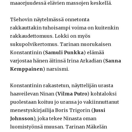
maaorjuudessä elävien massojen keskellä.
Tšehovin näytelmässä onnetonta
rakkauttakin tuhoisampi voima on kuitenkin
rakkaudettomuus. Lokki on myös
sukupolvikertomus. Tarinan nuorukaisen
Konstantinin (
Samuli Punkka
) elämää
varjostaa hänen äitinsä Irina Arkadian (
Sanna
Kemppainen
) narsismi.
Konstantinin rakastetun, näyttelijän urasta
haaveilevan Ninan (
Vilma Putro
) kohtaloksi
puolestaan koituu jo uransa jo vakiinnuttanut
menestyskirjailija Boris Trigorin (
Jussi
Johnsson
), joka tekee Ninasta oman
luomistyönsä muusan. Tarinan Mäkelän