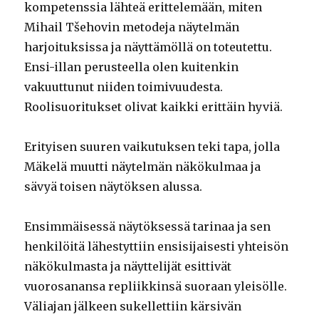
kompetenssia lähteä erittelemään, miten
Mihail Tšehovin metodeja näytelmän
harjoituksissa ja näyttämöllä on toteutettu.
Ensi-illan perusteella olen kuitenkin
vakuuttunut niiden toimivuudesta.
Roolisuoritukset olivat kaikki erittäin hyviä.
Erityisen suuren vaikutuksen teki tapa, jolla
Mäkelä muutti näytelmän näkökulmaa ja
sävyä toisen näytöksen alussa.
Ensimmäisessä näytöksessä tarinaa ja sen
henkilöitä lähestyttiin ensisijaisesti yhteisön
näkökulmasta ja näyttelijät esittivät
vuorosanansa repliikkinsä suoraan yleisölle.
Väliajan jälkeen sukellettiin kärsivän