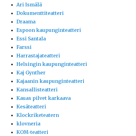
Ari Ismälä
Dokumenttiteatteri
Draama
Espoon kaupunginteatteri
Essi Santala
Farssi
Harrastajateatteri
Helsingin kaupunginteatteri
Kaj Gynther
Kajaanin kaupunginteatteri
Kansallisteatteri
Kauas pilvet karkaava
Kesäteatteri
Klockriketeatern
klovneria
KOM-teatteri