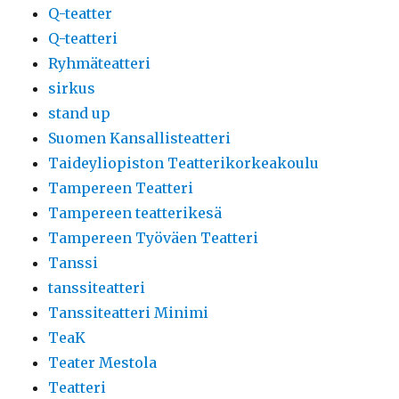
Q-teatter
Q-teatteri
Ryhmäteatteri
sirkus
stand up
Suomen Kansallisteatteri
Taideyliopiston Teatterikorkeakoulu
Tampereen Teatteri
Tampereen teatterikesä
Tampereen Työväen Teatteri
Tanssi
tanssiteatteri
Tanssiteatteri Minimi
TeaK
Teater Mestola
Teatteri