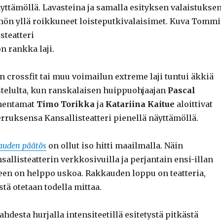
äyttämöllä. Lavasteina ja samalla esityksen valaistukse
mön yllä roikkuneet loisteputkivalaisimet. Kuva Tommi
steatteri
n rankka laji.
n crossfit tai muu voimailun extreme laji tuntui äkkiä
telulta, kun ranskalaisen huippuohjaajan
Pascal
mentamat
Timo Torikka
ja
Katariina
Kaitue
aloittivat
ruksensa Kansallisteatteri pienellä näyttämöllä.
auden päätös
on ollut iso hitti maailmalla. Näin
allisteatterin verkkosivuilla ja perjantain ensi-illan
seen on helppo uskoa. Rakkauden loppu on teatteria,
stä otetaan todella mittaa.
ahdesta hurjalla intensiteetillä esitetystä pitkästä