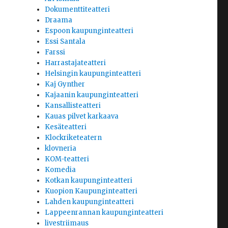
Dokumenttiteatteri
Draama
Espoon kaupunginteatteri
Essi Santala
Farssi
Harrastajateatteri
Helsingin kaupunginteatteri
Kaj Gynther
Kajaanin kaupunginteatteri
Kansallisteatteri
Kauas pilvet karkaava
Kesäteatteri
Klockriketeatern
klovneria
KOM-teatteri
Komedia
Kotkan kaupunginteatteri
Kuopion Kaupunginteatteri
Lahden kaupunginteatteri
Lappeenrannan kaupunginteatteri
livestriimaus