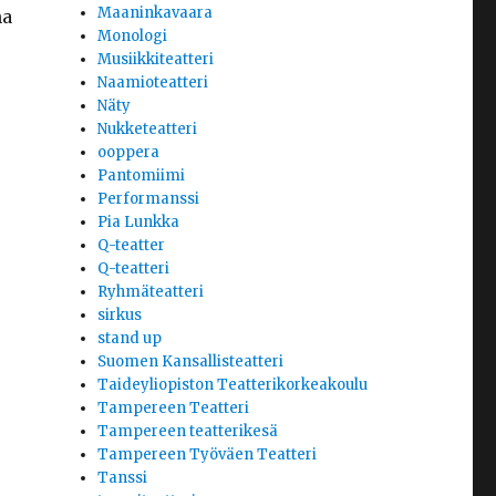
Maaninkavaara
na
Monologi
Musiikkiteatteri
Naamioteatteri
Näty
Nukketeatteri
ooppera
Pantomiimi
Performanssi
Pia Lunkka
Q-teatter
Q-teatteri
Ryhmäteatteri
sirkus
stand up
Suomen Kansallisteatteri
Taideyliopiston Teatterikorkeakoulu
Tampereen Teatteri
Tampereen teatterikesä
Tampereen Työväen Teatteri
Tanssi