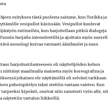
sta.
jeen esityksen tästä puolesta saimme, kun Torikka ja
äyttämölle vesipullot käsissään. Vesipullot kuuluvat
ijäntyön rutiineihin, kun harjoitellaan pitkiä dialogeja
Tunnin hurjalla intensiteetillä ja ajoittain myös suurell
ettävä monologi kuivaa varmasti äänihuulet ja suun
ttaus harjoitustilanteeseen oli näyttelijöiden kehon
on niittänyt maailmalla mainetta myös koreografina ja
ksessä jokainen ele näyttämöllä oli selvästi tarkkaan
isen pahoinpitelyn iskut otettiin vastaan vaieten. Kun
t tarpeeksi kipeästi, osuivat niin sanotusti vyön alle, ni
 näytettiin vartalon liikkeillä.