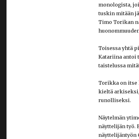
monologista, joi
tuskin mitään j
Timo Torikan nä
huonommuudentu
Toisessa yhtä p
Katariina antoi 
taistelussa mitä
Torikka on itse
kieltä arkiseksi
runolliseksi.
Näytelmän ytime
näyttelijän työ.
näyttelijäntyön 