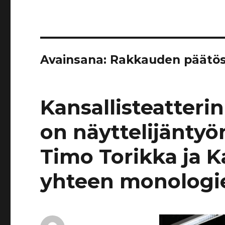
Avainsana:
Rakkauden päätö
Kansallisteatter
on näyttelijäntyö
Timo Torikka ja Ka
yhteen monologie