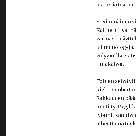
teatteria teatteri
Ensimmäinen vih
Kaitue tulivat n
varmasti näyttel
tai monologeja. 
volyymilla esit
limakalvot.
Toinen selvä vii
kieli. Rambert 
Rakkauden päätö
mietitty. Psyykk
lyönnit sattuiva
aiheuttama tuska