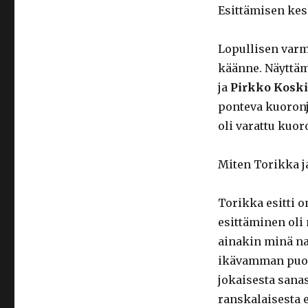
Esittämisen kesk
Lopullisen varm
käänne. Näyttäm
ja
Pirkko Kosk
ponteva kuoronjo
oli varattu kuoro
Miten Torikka ja
Torikka esitti 
esittäminen oli
ainakin minä na
ikävamman puol
jokaisesta sana
ranskalaisesta 