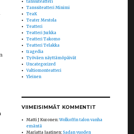
tanssiteatteri
Tanssiteatteri Minimi
a
TeaK
Teater Mestola
Teatteri
Teatteri Jurkka
Teatteri Takomo
Teatteri Telakka
tragedia
n
Työväen näyttämöpäivät
Uncategorized
Valtiomonteatteri
Yleinen
VIIMEISIMMÄT KOMMENTIT
n
Matti J Kuronen
:
Wolkoffin talon vanha
emäntä
Marjatta Jaatinen
:
Sadan vuoden