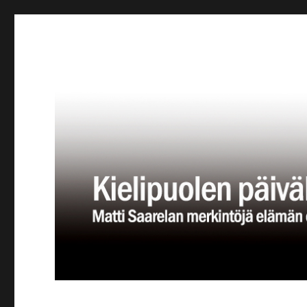
Kielipuolen päiväkirja
Teatteriblogi