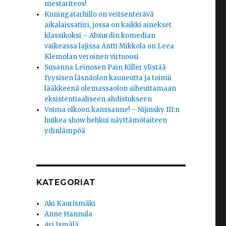
mestariteos!
Kuningatarhillo on veitsenterävä
aikalaissatiiri, jossa on kaikki ainekset
klassikoksi – Absurdin komedian
vaikeassa lajissa Antti Mikkola on Leea
Klemolan veroinen virtuoosi
Susanna Leinosen Pain Killer ylistää
fyysisen läsnäolon kauneutta ja toimii
lääkkeenä olemassaolon aiheuttamaan
eksistentiaaliseen ahdistukseen
Voima olkoon kanssanne! – Nijinsky III:n
huikea show hehkui näyttämötaiteen
ydinlämpöä
KATEGORIAT
Aki Kaurismäki
Anne Hannula
Ari Ismälä