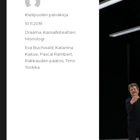
Kirjoittaja
Kielipuolen päiväkirja
Julkaistu
10.11.2019
Kategoriat
Draama
,
Kansallisteatteri
,
Monologi
Avainsanat
Eva Buchwald
,
Katariina
Kaitue
,
Pascal Rambert
,
Rakkauden päätös
,
Timo
Torikka