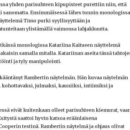
ssa yhden parisuhteen kipupisteet purettiin niin, että
äi sanomatta. Ensimmäisessä lähes tunnin monologiss
yttelemä Timo purki syyllisyyttään ja
nteitaan ylistämällä vaimonsa lahjakkuutta.
itkässä monologissa Katariina Kaitueen näyttelemä
takaisin samalla mitalla. Katariinan aseita tässä tahtoje
töinti ja tyly manipulointi.
 kääntänyt Rambertin näytelmän. Hän kuvaa näytelmän
, kohottavaksi, julmaksi, kauniiksi, intiimiksi ja
ssä eivät kuitenkaan olleet parisuhteen kiemurat, vaa
 Esitystä saattoi hyvin katsoa eräänlaisena
Cooperin testinä. Rambertin näytelmä ja ohjaus olivat