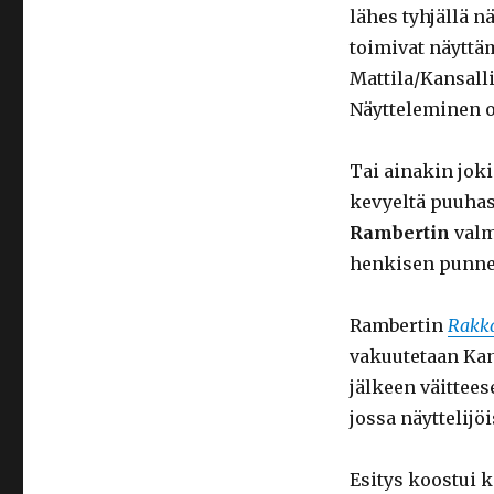
lähes tyhjällä n
toimivat näyttä
Mattila/Kansalli
Näytteleminen o
Tai ainakin joki
kevyeltä puuhas
Rambertin
val
henkisen punner
Rambertin
Rakk
vakuutetaan Kans
jälkeen väittee
jossa näyttelijöi
Esitys koostui k