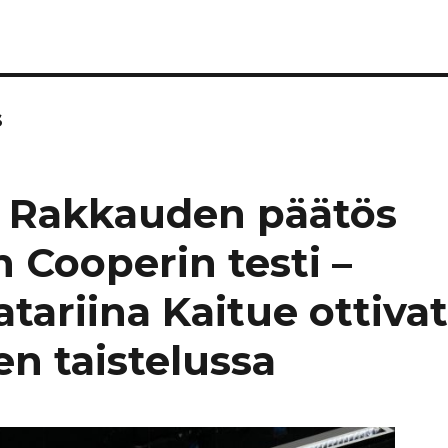
s
in Rakkauden päätös
n Cooperin testi –
tariina Kaitue ottiva
n taistelussa