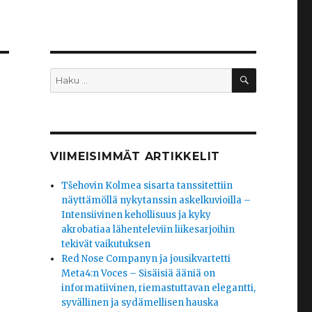
HAKU
Etsi:
VIIMEISIMMÄT ARTIKKELIT
Tšehovin Kolmea sisarta tanssitettiin
näyttämöllä nykytanssin askelkuvioilla –
t
Intensiivinen kehollisuus ja kyky
akrobatiaa lähenteleviin liikesarjoihin
tekivät vaikutuksen
Red Nose Companyn ja jousikvartetti
Meta4:n Voces – Sisäisiä ääniä on
informatiivinen, riemastuttavan elegantti,
syvällinen ja sydämellisen hauska