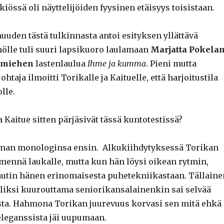
iössä oli näyttelijöiden fyysinen etäisyys toisistaan.
uuden tästä tulkinnasta antoi esityksen yllättävä
ölle tuli suuri lapsikuoro laulamaan
Marjatta
Pokela
imiehen
lastenlaulua
Ihme ja kumma
. Pieni mutta
htaja ilmoitti Torikalle ja Kaituelle, että harjoitustila
lle.
 Kaitue sitten pärjäsivät tässä kuntotestissä?
oman monologinsa ensin. Alkukiihdytyksessä Torikan
 mennä laukalle, mutta kun hän löysi oikean rytmin,
utin hänen erinomaisesta puhetekniikastaan. Tällaine
iksi kuurouttama seniorikansalainenkin sai selvää
sta. Hahmona Torikan juurevuus korvasi sen mitä ehkä
eleganssista jäi uupumaan.