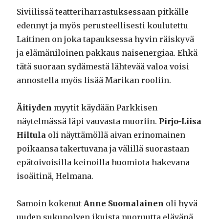
Siviilissä teatteriharrastuksessaan pitkälle
edennyt ja myös perusteellisesti koulutettu
Laitinen on joka tapauksessa hyvin räiskyvä
ja elämäniloinen pakkaus naisenergiaa. Ehkä
tätä suoraan sydämestä lähtevää valoa voisi
annostella myös lisää Marikan rooliin.
Äitiyden
myytit käydään Parkkisen
näytelmässä läpi vauvasta muoriin.
Pirjo-Liisa
Hiltula
oli näyttämöllä aivan erinomainen
poikaansa takertuvana ja välillä suorastaan
epätoivoisilla keinoilla huomiota hakevana
isoäitinä, Helmana.
Samoin kokenut
Anne Suomalainen
oli hyvä
uuden sukupolven ikuista nuoruutta elävänä