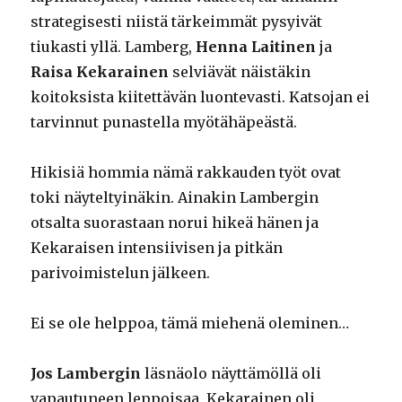
strategisesti niistä tärkeimmät pysyivät
tiukasti yllä. Lamberg,
Henna Laitinen
ja
Raisa Kekarainen
selviävät näistäkin
koitoksista kiitettävän luontevasti. Katsojan ei
tarvinnut punastella myötähäpeästä.
Hikisiä hommia nämä rakkauden työt ovat
toki näyteltyinäkin. Ainakin Lambergin
otsalta suorastaan norui hikeä hänen ja
Kekaraisen intensiivisen ja pitkän
parivoimistelun jälkeen.
Ei se ole helppoa, tämä miehenä oleminen…
Jos Lambergin
läsnäolo näyttämöllä oli
vapautuneen leppoisaa, Kekarainen oli