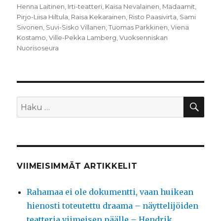
Henna Laitinen
,
Irti-teatteri
,
Kaisa Nevalainen
,
Madaamit
,
Pirjo-Liisa Hiltula
,
Raisa Kekarainen
,
Risto Paasivirta
,
Sami
Sivonen
,
Suvi-Sisko Villanen
,
Tuomas Parkkinen
,
Viena
Kostamo
,
Ville-Pekka Lamberg
,
Vuoksenniskan
Nuorisoseura
HA
Etsi:
VIIMEISIMMÄT ARTIKKELIT
Rahamaa ei ole dokumentti, vaan huikean
hienosti toteutettu draama – näyttelijöiden
teatteria viimeisen päälle – Hendrik