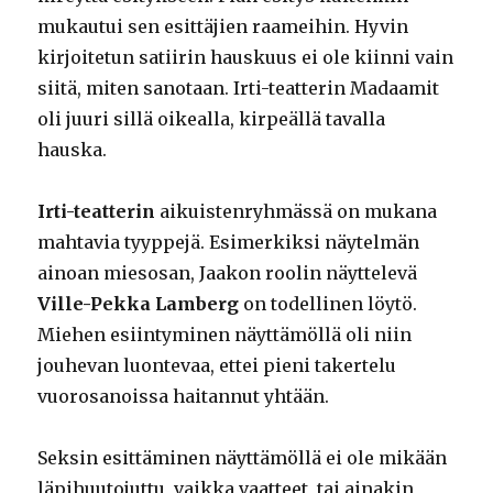
mukautui sen esittäjien raameihin. Hyvin
kirjoitetun satiirin hauskuus ei ole kiinni vain
siitä, miten sanotaan. Irti-teatterin Madaamit
oli juuri sillä oikealla, kirpeällä tavalla
hauska.
Irti-teatterin
aikuistenryhmässä on mukana
mahtavia tyyppejä. Esimerkiksi näytelmän
ainoan miesosan, Jaakon roolin näyttelevä
Ville-Pekka Lamberg
on todellinen löytö.
Miehen esiintyminen näyttämöllä oli niin
jouhevan luontevaa, ettei pieni takertelu
vuorosanoissa haitannut yhtään.
Seksin esittäminen näyttämöllä ei ole mikään
läpihuutojuttu, vaikka vaatteet, tai ainakin