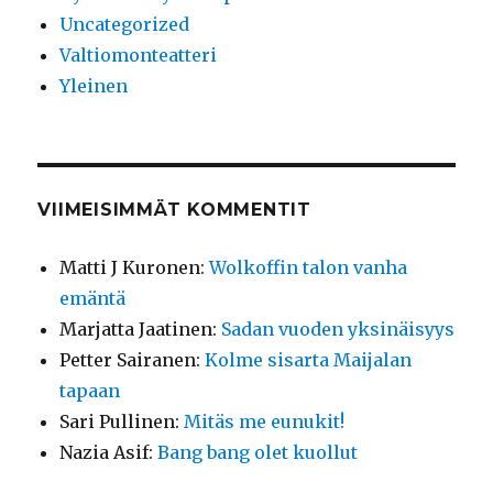
Uncategorized
Valtiomonteatteri
Yleinen
VIIMEISIMMÄT KOMMENTIT
Matti J Kuronen
:
Wolkoffin talon vanha
emäntä
Marjatta Jaatinen
:
Sadan vuoden yksinäisyys
Petter Sairanen
:
Kolme sisarta Maijalan
tapaan
Sari Pullinen
:
Mitäs me eunukit!
Nazia Asif
:
Bang bang olet kuollut