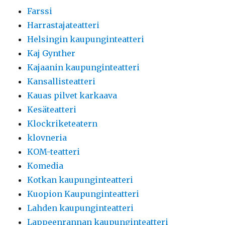
Farssi
Harrastajateatteri
Helsingin kaupunginteatteri
Kaj Gynther
Kajaanin kaupunginteatteri
Kansallisteatteri
Kauas pilvet karkaava
Kesäteatteri
Klockriketeatern
klovneria
KOM-teatteri
Komedia
Kotkan kaupunginteatteri
Kuopion Kaupunginteatteri
Lahden kaupunginteatteri
Lappeenrannan kaupunginteatteri