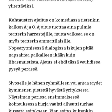
ylitettäviksi.
Kohtausten ajoitus
on komediassa tietenkin
kaiken A ja O. Ajoitus tuottaa aina pulmia
teatterin harrastajille, mutta vaikeaa se on
myös teatterin ammattilaisille.
Nopearytmisessä dialogissa iskujen pitää
napsahtaa paikalleen ikään kuin
lihasmuistista. Ajatus ei ehdi tässä vauhdissa
pysyä perässä.
Sivoselle ja hänen ryhmälleen voi antaa täydet
kymmenen pistettä hyvästä yrityksestä.
Näytelmän parissa ensimmäisessä
kohtauksessa hurja vauhti aiheutti turhaa
kireyttä esitykseen. Pian esitys kuitenkin