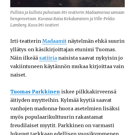
Pullista ja kullista puhutaan Irti-teatterin Madaameissa samaan
hengenvetoon. Kuvassa Raisa Kekakarainen ja Ville-Pekka
Lamberg. Kuva Irti-teatteri
Irti-teatterin
Madaamit
näytelmän ehkä suurin
yllätys on käsikirjoittajan etunimi Tuomas.
Näin ilkeää
satiiria
naisista saavat nykyisin jo
vakiintuneen käytännön mukaa kirjoittaa vain
naiset.
Tuomas Parkkinen
iskee pilkkakirveensä
äitiyden myytteihin. Kylmää kyytiä saavat
vanhojen madonna-huora asetelmien lisäksi
myös populaarikulttuurin rakastamat
freudilaiset myytit. Parkkinen on varmasti
lukenut tarkkaan edellisen vuosikymmenen