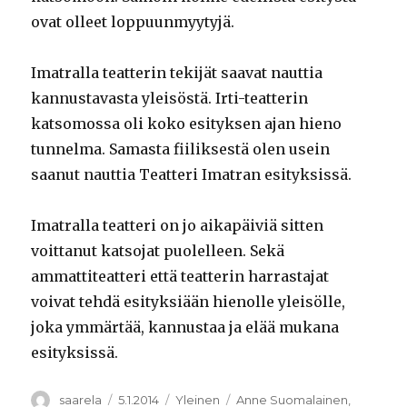
ovat olleet loppuunmyytyjä.
Imatralla teatterin tekijät saavat nauttia
kannustavasta yleisöstä. Irti-teatterin
katsomossa oli koko esityksen ajan hieno
tunnelma. Samasta fiiliksestä olen usein
saanut nauttia Teatteri Imatran esityksissä.
Imatralla teatteri on jo aikapäiviä sitten
voittanut katsojat puolelleen. Sekä
ammattiteatteri että teatterin harrastajat
voivat tehdä esityksiään hienolle yleisölle,
joka ymmärtää, kannustaa ja elää mukana
esityksissä.
Kirjoittaja
Julkaistu
Kategoriat
Avainsanat
saarela
5.1.2014
Yleinen
Anne Suomalainen
,