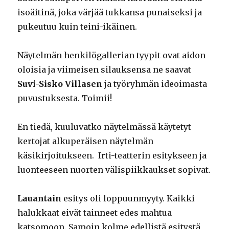
isoäitinä, joka värjää tukkansa punaiseksi ja
pukeutuu kuin teini-ikäinen.
Näytelmän henkilögallerian tyypit ovat aidon
oloisia ja viimeisen silauksensa ne saavat
Suvi-Sisko Villasen
ja työryhmän ideoimasta
puvustuksesta. Toimii!
En tiedä, kuuluvatko näytelmässä käytetyt
kertojat alkuperäisen näytelmän
käsikirjoitukseen. Irti-teatterin esitykseen ja
luonteeseen nuorten välispiikkaukset sopivat.
Lauantain
esitys oli loppuunmyyty. Kaikki
halukkaat eivät tainneet edes mahtua
katsomoon. Samoin kolme edellistä esitystä