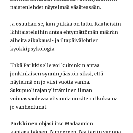
naistenlehdet näytelmää väsätessään.
Ja osuuhan se, kun pilkka on tuttu. Kauheisiin
lähitaisteluihin antaa ehtymättömän määrän
aiheita aikakausi- ja iltapäivälehtien
kyökkipsykologia.
Ehkä Parkkiselle voi kuitenkin antaa
jonkinlaisen synninpäästön siksi, että
näytelmä on jo viisi vuotta vanha.
Sukupuolirajan ylittäminen ilman
voimassaolevaa viisumia on siten rikoksena
jo vanhentunut.
Parkkinen
ohjasi itse Madaamien
kantaesityksen Tampereen Teatteriin vuonna