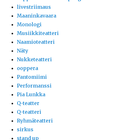
livestriimaus
Maaninkavaara
Monologi
Musiikkiteatteri
Naamioteatteri
Näty
Nukketeatteri
ooppera
Pantomiimi
Performanssi
Pia Lunkka
Q-teatter
Q-teatteri
Ryhmäteatteri
sirkus
stand up