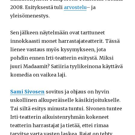
2008. Esityksestä tuli
arvostelu
– ja
yleisömenestys.
Sen jälkeen näytelmään ovat tarttuneet
innokkaasti monet harrastajateatterit. Tässä
lienee vastaus myös kysymykseen, jota
pohdin ennen Irti-teatterin esitystä. Miksi
juuri Madaamit? Satiiria tyylikeinona käyttävä
komedia on vaikea laji.
Sami Sivosen
sovitus ja ohjaus on hyvin
uskollinen alkuperäiselle käsikirjoitukselle.
Tai siltä esitys minusta tuntui. Sivonen tuntee
Irti-teatterin aikuistenryhmän kokeneet
teatterin harrastajat ja tietää, ettei rimaa
tarvitse varta vasten laskea. Rajat on tehty