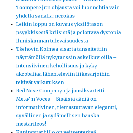
Toompere jr:n ohjausta voi luonnehtia vain
yhdellä sanalla: nerokas
Leikin loppu on kuvaus yksilötason
psyykkisestä kriisistä ja pelottava dystopia
ihmiskunnan tulevaisuudesta
Tšehovin Kolmea sisarta tanssitettiin
näyttämöllä nykytanssin askelkuvioilla –
Intensiivinen kehollisuus ja kyky
akrobatiaa lähenteleviin liikesarjoihin
tekivät vaikutuksen
Red Nose Companyn ja jousikvartetti
Meta4:n Voces – Sisäisiä ääniä on
informatiivinen, riemastuttavan elegantti,
syvällinen ja sydämellisen hauska
mestariteos!
Kuningatarhillo on veitsenterävä