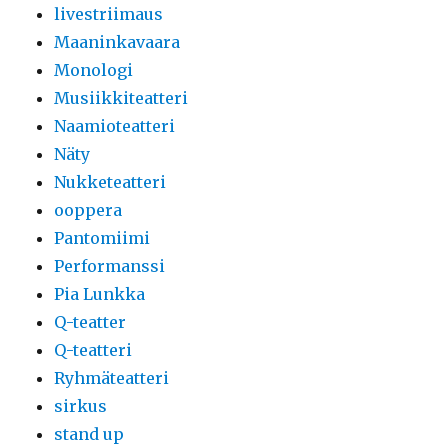
livestriimaus
Maaninkavaara
Monologi
Musiikkiteatteri
Naamioteatteri
Näty
Nukketeatteri
ooppera
Pantomiimi
Performanssi
Pia Lunkka
Q-teatter
Q-teatteri
Ryhmäteatteri
sirkus
stand up