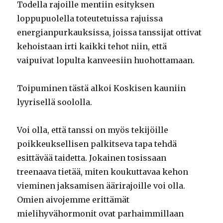
Todella rajoille mentiin esityksen
loppupuolella toteutetuissa rajuissa
energianpurkauksissa, joissa tanssijat ottivat
kehoistaan irti kaikki tehot niin, että
vaipuivat lopulta kanveesiin huohottamaan.
Toipuminen tästä alkoi Koskisen kauniin
lyyrisellä soololla.
Voi olla, että tanssi on myös tekijöille
poikkeuksellisen palkitseva tapa tehdä
esittävää taidetta. Jokainen tosissaan
treenaava tietää, miten koukuttavaa kehon
vieminen jaksamisen äärirajoille voi olla.
Omien aivojemme erittämät
mielihyvähormonit ovat parhaimmillaan