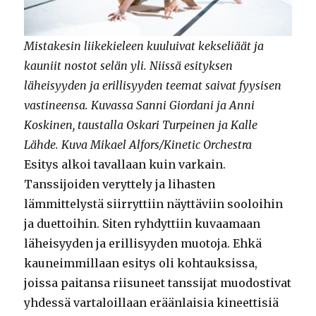
Mistakesin liikekieleen kuuluivat kekseliäät ja
kauniit nostot selän yli. Niissä esityksen
läheisyyden ja erillisyyden teemat saivat fyysisen
vastineensa. Kuvassa Sanni Giordani ja Anni
Koskinen, taustalla Oskari Turpeinen ja Kalle
Lähde. Kuva Mikael Alfors/Kinetic Orchestra
Esitys alkoi tavallaan kuin varkain.
Tanssijoiden veryttely ja lihasten
lämmittelystä siirryttiin näyttäviin sooloihin
ja duettoihin. Siten ryhdyttiin kuvaamaan
läheisyyden ja erillisyyden muotoja. Ehkä
kauneimmillaan esitys oli kohtauksissa,
joissa paitansa riisuneet tanssijat muodostivat
yhdessä vartaloillaan eräänlaisia kineettisiä