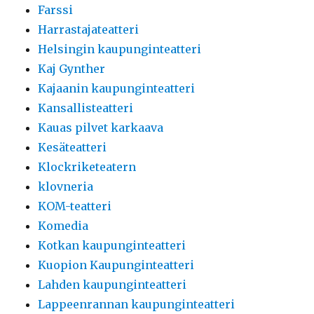
Farssi
Harrastajateatteri
Helsingin kaupunginteatteri
Kaj Gynther
Kajaanin kaupunginteatteri
Kansallisteatteri
Kauas pilvet karkaava
Kesäteatteri
Klockriketeatern
klovneria
KOM-teatteri
Komedia
Kotkan kaupunginteatteri
Kuopion Kaupunginteatteri
Lahden kaupunginteatteri
Lappeenrannan kaupunginteatteri