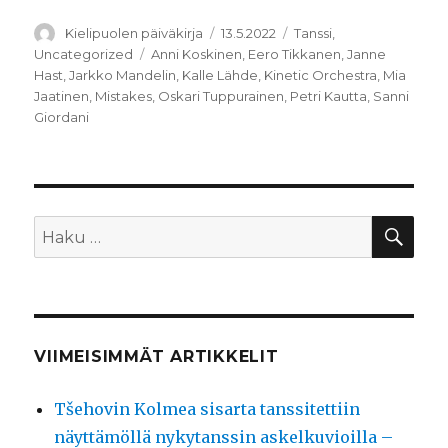
Kirjoittaja
Julkaistu
Kategoriat
Kielipuolen päiväkirja
13.5.2022
Tanssi
,
Avainsanat
Uncategorized
Anni Koskinen
,
Eero Tikkanen
,
Janne
Hast
,
Jarkko Mandelin
,
Kalle Lähde
,
Kinetic Orchestra
,
Mia
Jaatinen
,
Mistakes
,
Oskari Tuppurainen
,
Petri Kautta
,
Sanni
Giordani
HA
Etsi:
VIIMEISIMMÄT ARTIKKELIT
Tšehovin Kolmea sisarta tanssitettiin
näyttämöllä nykytanssin askelkuvioilla –