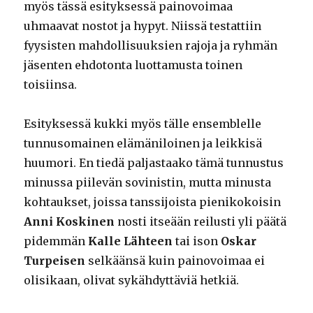
myös tässä esityksessä painovoimaa
uhmaavat nostot ja hypyt. Niissä testattiin
fyysisten mahdollisuuksien rajoja ja ryhmän
jäsenten ehdotonta luottamusta toinen
toisiinsa.
Esityksessä kukki myös tälle ensemblelle
tunnusomainen elämäniloinen ja leikkisä
huumori. En tiedä paljastaako tämä tunnustus
minussa piilevän sovinistin, mutta minusta
kohtaukset, joissa tanssijoista pienikokoisin
Anni Koskinen
nosti itseään reilusti yli päätä
pidemmän
Kalle Lähteen
tai ison
Oskar
Turpeisen
selkäänsä kuin painovoimaa ei
olisikaan, olivat sykähdyttäviä hetkiä.