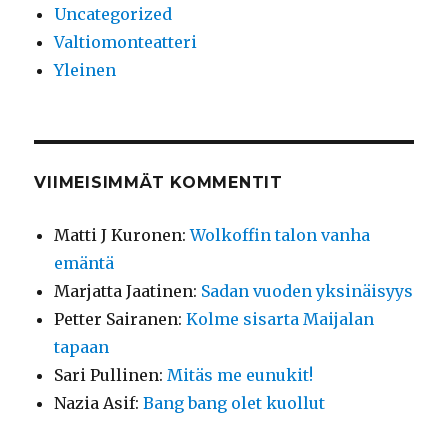
Uncategorized
Valtiomonteatteri
Yleinen
VIIMEISIMMÄT KOMMENTIT
Matti J Kuronen
:
Wolkoffin talon vanha
emäntä
Marjatta Jaatinen
:
Sadan vuoden yksinäisyys
Petter Sairanen
:
Kolme sisarta Maijalan
tapaan
Sari Pullinen
:
Mitäs me eunukit!
Nazia Asif
:
Bang bang olet kuollut