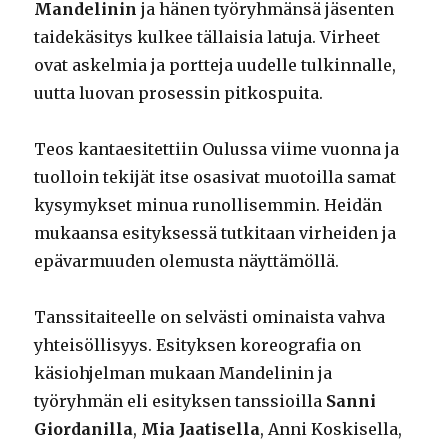
Mandelinin
ja hänen työryhmänsä jäsenten
taidekäsitys kulkee tällaisia latuja. Virheet
ovat askelmia ja portteja uudelle tulkinnalle,
uutta luovan prosessin pitkospuita.
Teos kantaesitettiin Oulussa viime vuonna ja
tuolloin tekijät itse osasivat muotoilla samat
kysymykset minua runollisemmin. Heidän
mukaansa esityksessä tutkitaan virheiden ja
epävarmuuden olemusta näyttämöllä.
Tanssitaiteelle on selvästi ominaista vahva
yhteisöllisyys. Esityksen koreografia on
käsiohjelman mukaan Mandelinin ja
työryhmän eli esityksen tanssioilla
Sanni
Giordanilla
,
Mia Jaatisella
, Anni Koskisella,