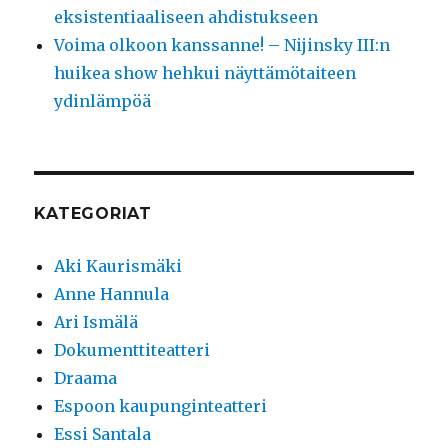
eksistentiaaliseen ahdistukseen
Voima olkoon kanssanne! – Nijinsky III:n
huikea show hehkui näyttämötaiteen
ydinlämpöä
KATEGORIAT
Aki Kaurismäki
Anne Hannula
Ari Ismälä
Dokumenttiteatteri
Draama
Espoon kaupunginteatteri
Essi Santala