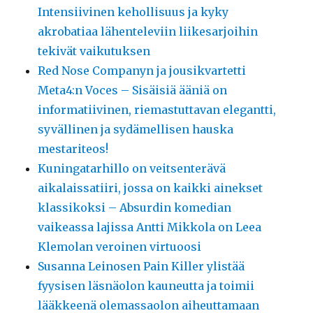
Intensiivinen kehollisuus ja kyky
akrobatiaa lähenteleviin liikesarjoihin
tekivät vaikutuksen
Red Nose Companyn ja jousikvartetti
Meta4:n Voces – Sisäisiä ääniä on
informatiivinen, riemastuttavan elegantti,
syvällinen ja sydämellisen hauska
mestariteos!
Kuningatarhillo on veitsenterävä
aikalaissatiiri, jossa on kaikki ainekset
klassikoksi – Absurdin komedian
vaikeassa lajissa Antti Mikkola on Leea
Klemolan veroinen virtuoosi
Susanna Leinosen Pain Killer ylistää
fyysisen läsnäolon kauneutta ja toimii
lääkkeenä olemassaolon aiheuttamaan