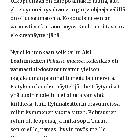
Ulkopuolisen on helppo ainakin luulla, että
yhteisymmärrys dramaturgin ja ohjaaja välillä
on ollut saumatonta. Kokonaisuuteen on
varmasti vaikuttanut myös Koukin mittava ura
elokuvanäyttelijänä.
Nyt ei kuitenkaan seikkailtu
Aki
Louhimiehen
Pahassa maassa
. Kaksikko oli
varmasti tiedostanut teatteriyleisön
ikäjakauman ja armahti meitä boomereita.
Esityksen kuuden näyttelijän heittäytymiset
yhä uusin rooleihin ei ollut aivan yhtä
kiihkeää, kuin Ryhmäteatterin bravuureissa
reilut kymmenen vuotta sitten. Kohtausten
rytmi oli leppoisa, ja mikä sopii Turun
senioreille, natsasi hyvin myös meille