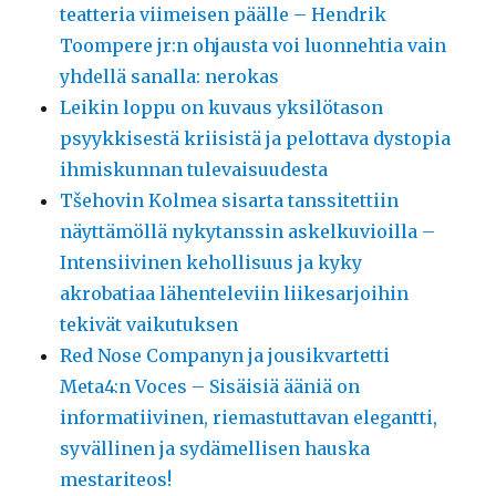
teatteria viimeisen päälle – Hendrik
Toompere jr:n ohjausta voi luonnehtia vain
yhdellä sanalla: nerokas
Leikin loppu on kuvaus yksilötason
psyykkisestä kriisistä ja pelottava dystopia
ihmiskunnan tulevaisuudesta
Tšehovin Kolmea sisarta tanssitettiin
näyttämöllä nykytanssin askelkuvioilla –
Intensiivinen kehollisuus ja kyky
akrobatiaa lähenteleviin liikesarjoihin
tekivät vaikutuksen
Red Nose Companyn ja jousikvartetti
Meta4:n Voces – Sisäisiä ääniä on
informatiivinen, riemastuttavan elegantti,
syvällinen ja sydämellisen hauska
mestariteos!