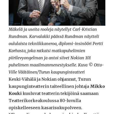
Mäkelä ja useita rooleja näytellyt Carl-Kristian
Rundman. Karvalakki päässä Rundman näytteli
oululaista tekniikkaneroa, diplomi-insinööri Pertti
Korhosta, joka ratkaisi matkapuhelimien
piirilevyongelman ja antoi siivet Nokian 101
puhelimen maailmanmenestykselle. Kuva © Otto-
Ville Väätäinen/Turun kaupunginteatteri
Keski-Vähälä ja Nokian ohjannut, Turun
kaupunginteatterin taiteellinen johtaja
Mikko
Kouki
kuuluvat teatterin tekijöinä saamaan
Teatterikorkeakoulussa 80-luvulla
opiskelleeseen kasarisukupolveen.