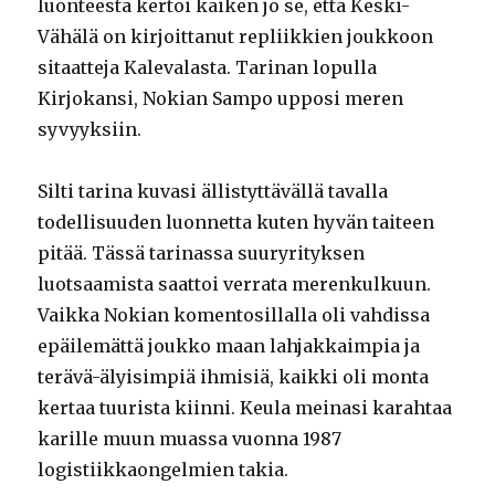
luonteesta kertoi kaiken jo se, että Keski-
Vähälä on kirjoittanut repliikkien joukkoon
sitaatteja Kalevalasta. Tarinan lopulla
Kirjokansi, Nokian Sampo upposi meren
syvyyksiin.
Silti tarina kuvasi ällistyttävällä tavalla
todellisuuden luonnetta kuten hyvän taiteen
pitää. Tässä tarinassa suuryrityksen
luotsaamista saattoi verrata merenkulkuun.
Vaikka Nokian komentosillalla oli vahdissa
epäilemättä joukko maan lahjakkaimpia ja
terävä-älyisimpiä ihmisiä, kaikki oli monta
kertaa tuurista kiinni. Keula meinasi karahtaa
karille muun muassa vuonna 1987
logistiikkaongelmien takia.