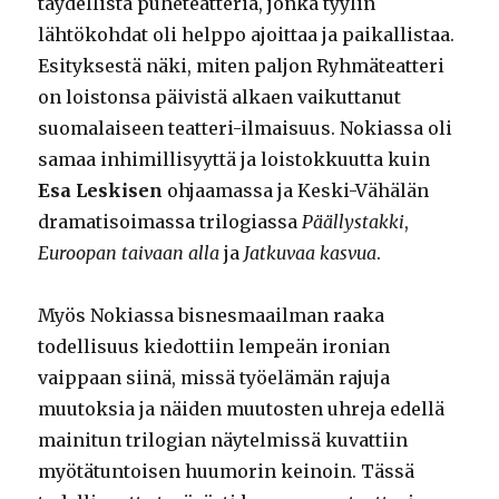
täydellistä puheteatteria, jonka tyylin
lähtökohdat oli helppo ajoittaa ja paikallistaa.
Esityksestä näki, miten paljon Ryhmäteatteri
on loistonsa päivistä alkaen vaikuttanut
suomalaiseen teatteri-ilmaisuus. Nokiassa oli
samaa inhimillisyyttä ja loistokkuutta kuin
Esa Leskisen
ohjaamassa ja Keski-Vähälän
dramatisoimassa trilogiassa
Päällystakki
,
Euroopan taivaan alla
ja
Jatkuvaa kasvua
.
Myös Nokiassa bisnesmaailman raaka
todellisuus kiedottiin lempeän ironian
vaippaan siinä, missä työelämän rajuja
muutoksia ja näiden muutosten uhreja edellä
mainitun trilogian näytelmissä kuvattiin
myötätuntoisen huumorin keinoin. Tässä