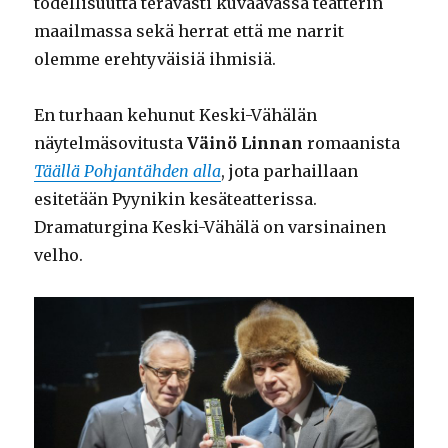
todellisuutta terävästi kuvaavassa teatterin
maailmassa sekä herrat että me narrit
olemme erehtyväisiä ihmisiä.
En turhaan kehunut Keski-Vähälän
näytelmäsovitusta
Väinö Linnan
romaanista
Täällä Pohjantähden alla
, jota parhaillaan
esitetään Pyynikin kesäteatterissa.
Dramaturgina Keski-Vähälä on varsinainen
velho.