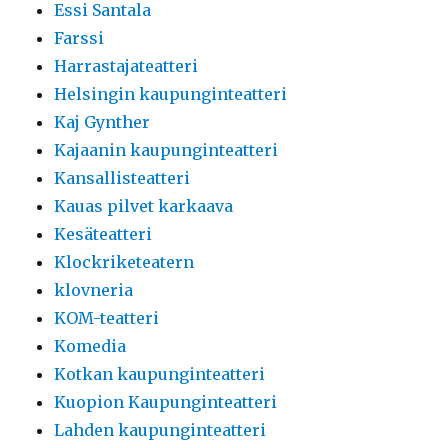
Essi Santala
Farssi
Harrastajateatteri
Helsingin kaupunginteatteri
Kaj Gynther
Kajaanin kaupunginteatteri
Kansallisteatteri
Kauas pilvet karkaava
Kesäteatteri
Klockriketeatern
klovneria
KOM-teatteri
Komedia
Kotkan kaupunginteatteri
Kuopion Kaupunginteatteri
Lahden kaupunginteatteri