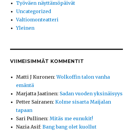
Työväen näyttämöpäivät
Uncategorized
Valtiomonteatteri
Yleinen
VIIMEISIMMÄT KOMMENTIT
Matti J Kuronen
:
Wolkoffin talon vanha
emäntä
Marjatta Jaatinen
:
Sadan vuoden yksinäisyys
Petter Sairanen
:
Kolme sisarta Maijalan
tapaan
Sari Pullinen
:
Mitäs me eunukit!
Nazia Asif
:
Bang bang olet kuollut