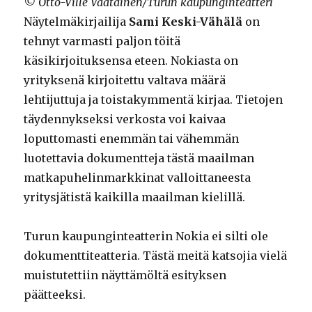
© Otto-Ville Väätäinen/Turun kaupunginteatteri
Näytelmäkirjailija
Sami Keski-Vähälä
on
tehnyt varmasti paljon töitä
käsikirjoituksensa eteen. Nokiasta on
yrityksenä kirjoitettu valtava määrä
lehtijuttuja ja toistakymmentä kirjaa. Tietojen
täydennykseksi verkosta voi kaivaa
loputtomasti enemmän tai vähemmän
luotettavia dokumentteja tästä maailman
matkapuhelinmarkkinat valloittaneesta
yritysjätistä kaikilla maailman kielillä.
Turun kaupunginteatterin Nokia ei silti ole
dokumenttiteatteria. Tästä meitä katsojia vielä
muistutettiin näyttämöltä esityksen
päätteeksi.