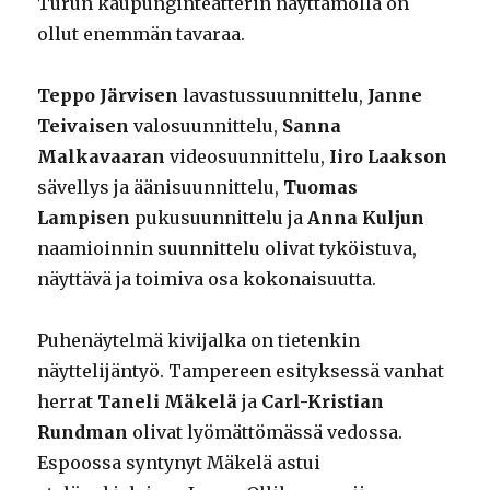
Turun kaupunginteatterin näyttämöllä on
ollut enemmän tavaraa.
Teppo Järvisen
lavastussuunnittelu,
Janne
Teivaisen
valosuunnittelu,
Sanna
Malkavaaran
videosuunnittelu,
Iiro Laakson
sävellys ja äänisuunnittelu,
Tuomas
Lampisen
pukusuunnittelu ja
Anna Kuljun
naamioinnin suunnittelu olivat tyköistuva,
näyttävä ja toimiva osa kokonaisuutta.
Puhenäytelmä kivijalka on tietenkin
näyttelijäntyö. Tampereen esityksessä vanhat
herrat
Taneli Mäkelä
ja
Carl-Kristian
Rundman
olivat lyömättömässä vedossa.
Espoossa syntynyt Mäkelä astui