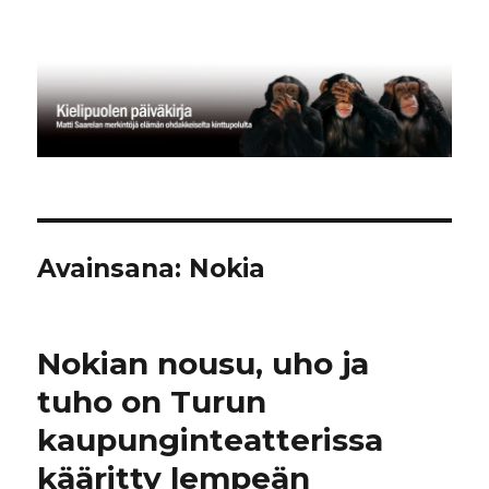
Kielipuolen päiväkirja
Avainsana:
Nokia
Nokian nousu, uho ja
tuho on Turun
kaupunginteatterissa
kääritty lempeän