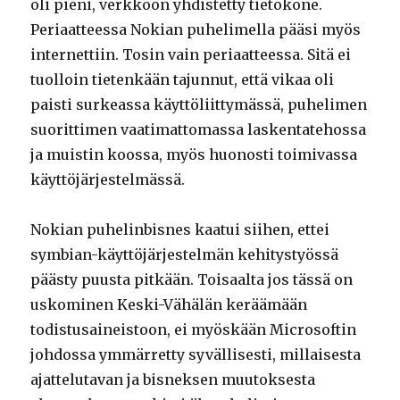
oli pieni, verkkoon yhdistetty tietokone.
Periaatteessa Nokian puhelimella pääsi myös
internettiin. Tosin vain periaatteessa. Sitä ei
tuolloin tietenkään tajunnut, että vikaa oli
paisti surkeassa käyttöliittymässä, puhelimen
suorittimen vaatimattomassa laskentatehossa
ja muistin koossa, myös huonosti toimivassa
käyttöjärjestelmässä.
Nokian puhelinbisnes kaatui siihen, ettei
symbian-käyttöjärjestelmän kehitystyössä
päästy puusta pitkään. Toisaalta jos tässä on
uskominen Keski-Vähälän keräämään
todistusaineistoon, ei myöskään Microsoftin
johdossa ymmärretty syvällisesti, millaisesta
ajattelutavan ja bisneksen muutoksesta