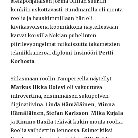
eteläpohjalaisen Jorma Ollilan suuriin
kenkiin uskottavasti. Rundmanilla oli monta
roolia ja hauskimmillaan hän oli
kivikasvoisena koomikkona näytellessään
karvat korvilla Nokian puhelinten
piirilevyongelmat ratkaissutta takametsien
tekniikkaneroa, diplomi-insinööri
Pertti
Korhosta
.
Siilasmaan roolin Tampereella näytellyt
Markus Ilkka Uolevi
oli vakuuttava
introvertina, ensimmäisen sukupolven
diginatiivina.
Linda Hämäläinen
,
Minna
Hämäläinen
,
Stefan Karlsson
,
Mika Kujala
ja
Kimmo Rasila
tekivät kukin monta roolia.
Roolia vaihdettiin lennossa. Esimerkiksi