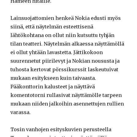
Hämeen hitaille.
Lainsuojattomien henkeä Nokia edusti myös
siinä, että näytelmän esteettisenä
lähtökohtana on ollut niin kutsuttu tyhjän
tilan teatteri. Näytelmän alkaessa näyttämöllä
ei ollut yhtään lavastetta. Jättikokoon
suurennetut piirilevyt ja Nokian noususta ja
tuhosta kertovat pörssikurssit laskeutuivat
mukaan esitykseen kuin taivaasta.
Pääkonttorin kalusteet ja näyttävä
komentotorni rullasivat näyttämölle tarpeen
mukaan niiden jalkoihin asennettujen rullien
varassa.
Tosin vanhojen esityskuvien perusteella