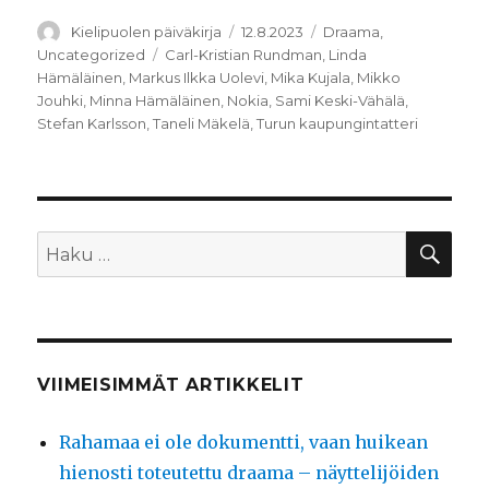
Kirjoittaja
Julkaistu
Kategoriat
Kielipuolen päiväkirja
12.8.2023
Draama
,
Avainsanat
Uncategorized
Carl-Kristian Rundman
,
Linda
Hämäläinen
,
Markus Ilkka Uolevi
,
Mika Kujala
,
Mikko
Jouhki
,
Minna Hämäläinen
,
Nokia
,
Sami Keski-Vähälä
,
Stefan Karlsson
,
Taneli Mäkelä
,
Turun kaupungintatteri
HA
Etsi:
VIIMEISIMMÄT ARTIKKELIT
Rahamaa ei ole dokumentti, vaan huikean
hienosti toteutettu draama – näyttelijöiden