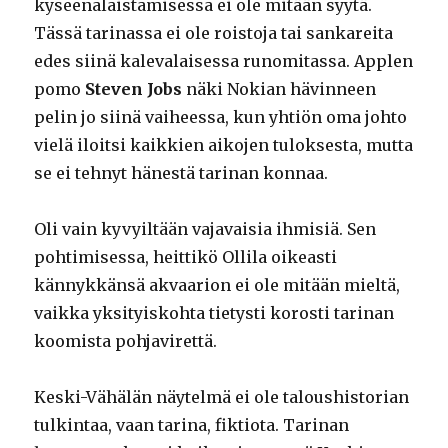
kyseenalaistamisessa ei ole mitään syytä.
Tässä tarinassa ei ole roistoja tai sankareita
edes siinä kalevalaisessa runomitassa. Applen
pomo
Steven Jobs
näki Nokian hävinneen
pelin jo siinä vaiheessa, kun yhtiön oma johto
vielä iloitsi kaikkien aikojen tuloksesta, mutta
se ei tehnyt hänestä tarinan konnaa.
Oli vain kyvyiltään vajavaisia ihmisiä. Sen
pohtimisessa, heittikö Ollila oikeasti
kännykkänsä akvaarion ei ole mitään mieltä,
vaikka yksityiskohta tietysti korosti tarinan
koomista pohjavirettä.
Keski-Vähälän näytelmä ei ole taloushistorian
tulkintaa, vaan tarina, fiktiota. Tarinan