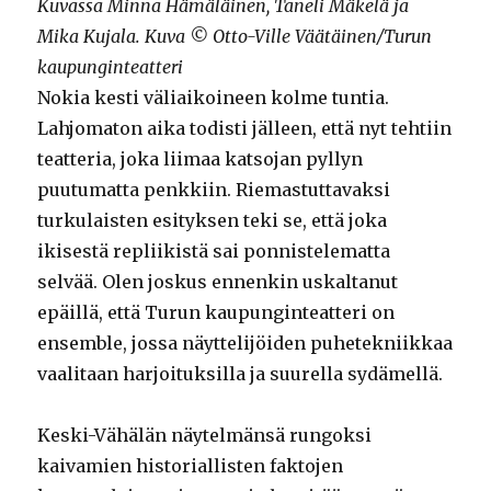
Kuvassa Minna Hämäläinen, Taneli Mäkelä ja
Mika Kujala. Kuva © Otto-Ville Väätäinen/Turun
kaupunginteatteri
Nokia kesti väliaikoineen kolme tuntia.
Lahjomaton aika todisti jälleen, että nyt tehtiin
teatteria, joka liimaa katsojan pyllyn
puutumatta penkkiin. Riemastuttavaksi
turkulaisten esityksen teki se, että joka
ikisestä repliikistä sai ponnistelematta
selvää. Olen joskus ennenkin uskaltanut
epäillä, että Turun kaupunginteatteri on
ensemble, jossa näyttelijöiden puhetekniikkaa
vaalitaan harjoituksilla ja suurella sydämellä.
Keski-Vähälän näytelmänsä rungoksi
kaivamien historiallisten faktojen