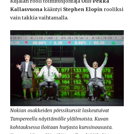
Kujalan rooli toimitusjohtaja
Olli-Pekka
Kallasvuona
kääntyi
Stephen Elopin
rooliksi
vain takkia vaihtamalla.
Nokian osakkeiden pörssikurssit laskeutuivat
Tampereella näyttämölle yläilmoista. Kuvan
kohtauksessa iloitaan hurjasta kurssinoususta.