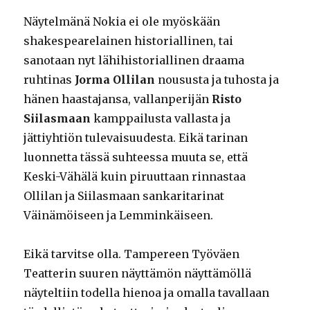
Näytelmänä Nokia ei ole myöskään
shakespearelainen historiallinen, tai
sanotaan nyt lähihistoriallinen draama
ruhtinas
Jorma Ollilan
noususta ja tuhosta ja
hänen haastajansa, vallanperijän
Risto
Siilasmaan
kamppailusta vallasta ja
jättiyhtiön tulevaisuudesta. Eikä tarinan
luonnetta tässä suhteessa muuta se, että
Keski-Vähälä kuin piruuttaan rinnastaa
Ollilan ja Siilasmaan sankaritarinat
Väinämöiseen ja Lemminkäiseen.
Eikä tarvitse olla. Tampereen Työväen
Teatterin suuren näyttämön näyttämöllä
näyteltiin todella hienoa ja omalla tavallaan