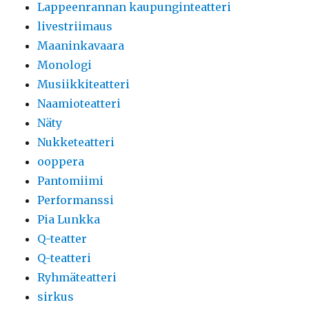
Lappeenrannan kaupunginteatteri
livestriimaus
Maaninkavaara
Monologi
Musiikkiteatteri
Naamioteatteri
Näty
Nukketeatteri
ooppera
Pantomiimi
Performanssi
Pia Lunkka
Q-teatter
Q-teatteri
Ryhmäteatteri
sirkus