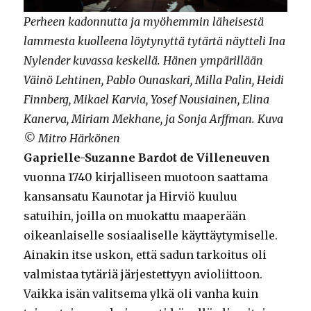
Perheen kadonnutta ja myöhemmin läheisestä
lammesta kuolleena löytynyttä tytärtä näytteli Ina
Nylender kuvassa keskellä. Hänen ympärillään
Väinö Lehtinen, Pablo Ounaskari, Milla Palin, Heidi
Finnberg, Mikael Karvia, Yosef Nousiainen, Elina
Kanerva, Miriam Mekhane, ja Sonja Arffman. Kuva
© Mitro Härkönen
Gaprielle-Suzanne Bardot de Villeneuven
vuonna 1740 kirjalliseen muotoon saattama
kansansatu Kaunotar ja Hirviö kuuluu
satuihin, joilla on muokattu maaperään
oikeanlaiselle sosiaaliselle käyttäytymiselle.
Ainakin itse uskon, että sadun tarkoitus oli
valmistaa tytäriä järjestettyyn avioliittoon.
Vaikka isän valitsema ylkä oli vanha kuin