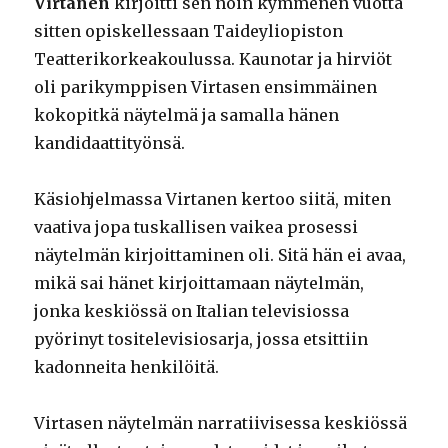
Virtanen
kirjoitti sen noin kymmenen vuotta
sitten opiskellessaan Taideyliopiston
Teatterikorkeakoulussa. Kaunotar ja hirviöt
oli parikymppisen Virtasen ensimmäinen
kokopitkä näytelmä ja samalla hänen
kandidaattityönsä.
Käsiohjelmassa Virtanen kertoo siitä, miten
vaativa jopa tuskallisen vaikea prosessi
näytelmän kirjoittaminen oli. Sitä hän ei avaa,
mikä sai hänet kirjoittamaan näytelmän,
jonka keskiössä on Italian televisiossa
pyörinyt tositelevisiosarja, jossa etsittiin
kadonneita henkilöitä.
Virtasen näytelmän narratiivisessa keskiössä