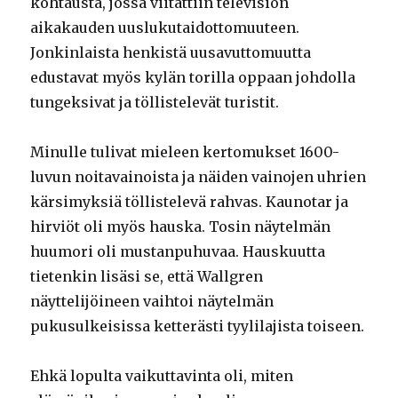
kohtausta, jossa viitattiin television
aikakauden uuslukutaidottomuuteen.
Jonkinlaista henkistä uusavuttomuutta
edustavat myös kylän torilla oppaan johdolla
tungeksivat ja töllistelevät turistit.
Minulle tulivat mieleen kertomukset 1600-
luvun noitavainoista ja näiden vainojen uhrien
kärsimyksiä töllistelevä rahvas. Kaunotar ja
hirviöt oli myös hauska. Tosin näytelmän
huumori oli mustanpuhuvaa. Hauskuutta
tietenkin lisäsi se, että Wallgren
näyttelijöineen vaihtoi näytelmän
pukusulkeisissa ketterästi tyylilajista toiseen.
Ehkä lopulta vaikuttavinta oli, miten