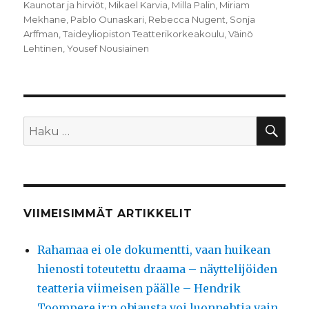
Kaunotar ja hirviöt
,
Mikael Karvia
,
Milla Palin
,
Miriam
Mekhane
,
Pablo Ounaskari
,
Rebecca Nugent
,
Sonja
Arffman
,
Taideyliopiston Teatterikorkeakoulu
,
Väinö
Lehtinen
,
Yousef Nousiainen
HA
Etsi:
VIIMEISIMMÄT ARTIKKELIT
Rahamaa ei ole dokumentti, vaan huikean
hienosti toteutettu draama – näyttelijöiden
teatteria viimeisen päälle – Hendrik
Toompere jr:n ohjausta voi luonnehtia vain