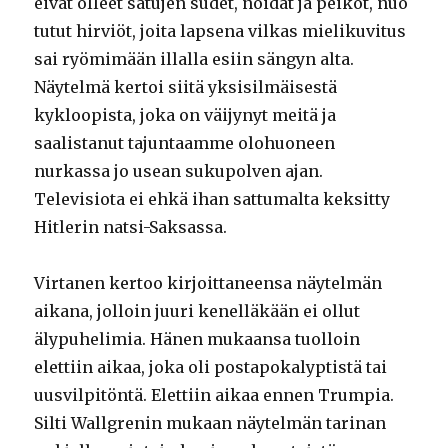
eivät olleet satujen sudet, noidat ja peikot, nuo
tutut hirviöt, joita lapsena vilkas mielikuvitus
sai ryömimään illalla esiin sängyn alta.
Näytelmä kertoi siitä yksisilmäisestä
kykloopista, joka on väijynyt meitä ja
saalistanut tajuntaamme olohuoneen
nurkassa jo usean sukupolven ajan.
Televisiota ei ehkä ihan sattumalta keksitty
Hitlerin natsi-Saksassa.
Virtanen kertoo kirjoittaneensa näytelmän
aikana, jolloin juuri kenelläkään ei ollut
älypuhelimia. Hänen mukaansa tuolloin
elettiin aikaa, joka oli postapokalyptistä tai
uusvilpitöntä. Elettiin aikaa ennen Trumpia.
Silti Wallgrenin mukaan näytelmän tarinan