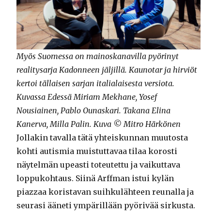
Myös Suomessa on mainoskanavilla pyörinyt
realitysarja Kadonneen jäljillä. Kaunotar ja hirviöt
kertoi tällaisen sarjan italialaisesta versiota.
Kuvassa Edessä Miriam Mekhane, Yosef
Nousiainen, Pablo Ounaskari. Takana Elina
Kanerva, Milla Palin. Kuva © Mitro Härkönen
Jollakin tavalla tätä yhteiskunnan muutosta
kohti autismia muistuttavaa tilaa korosti
näytelmän upeasti toteutettu ja vaikuttava
loppukohtaus. Siinä Arffman istui kylän
piazzaa koristavan suihkulähteen reunalla ja
seurasi ääneti ympärillään pyörivää sirkusta.