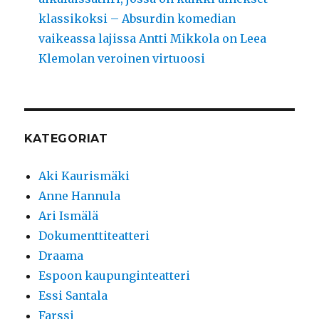
klassikoksi – Absurdin komedian
vaikeassa lajissa Antti Mikkola on Leea
Klemolan veroinen virtuoosi
KATEGORIAT
Aki Kaurismäki
Anne Hannula
Ari Ismälä
Dokumenttiteatteri
Draama
Espoon kaupunginteatteri
Essi Santala
Farssi