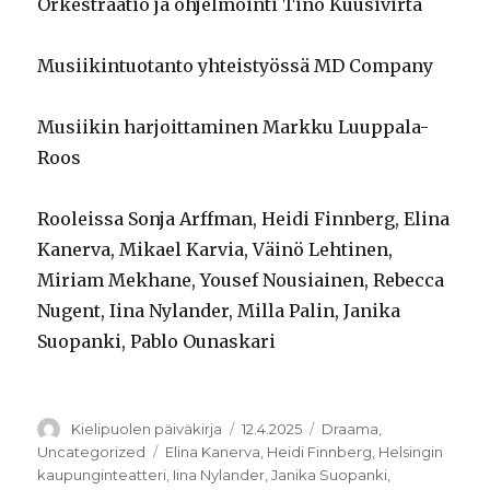
Orkestraatio ja ohjelmointi Tino Kuusivirta
Musiikintuotanto yhteistyössä MD Company
Musiikin harjoittaminen Markku Luuppala-
Roos
Rooleissa Sonja Arffman, Heidi Finnberg, Elina
Kanerva, Mikael Karvia, Väinö Lehtinen,
Miriam Mekhane, Yousef Nousiainen, Rebecca
Nugent, Iina Nylander, Milla Palin, Janika
Suopanki, Pablo Ounaskari
Kirjoittaja
Julkaistu
Kategoriat
Kielipuolen päiväkirja
12.4.2025
Draama
,
Avainsanat
Uncategorized
Elina Kanerva
,
Heidi Finnberg
,
Helsingin
kaupunginteatteri
,
Iina Nylander
,
Janika Suopanki
,