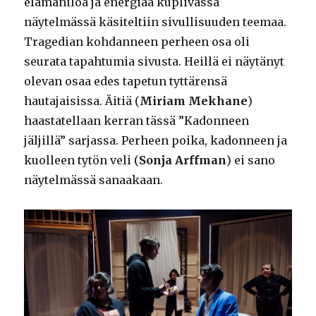
elämäniloa ja energiaa kuplivassa
näytelmässä käsiteltiin sivullisuuden teemaa.
Tragedian kohdanneen perheen osa oli
seurata tapahtumia sivusta. Heillä ei näytänyt
olevan osaa edes tapetun tyttärensä
hautajaisissa. Äitiä (
Miriam Mekhane
)
haastatellaan kerran tässä ”Kadonneen
jäljillä” sarjassa. Perheen poika, kadonneen ja
kuolleen tytön veli (
Sonja Arffman
) ei sano
näytelmässä sanaakaan.