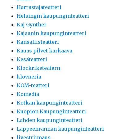
Harrastajateatteri
Helsingin kaupunginteatteri
Kaj Gynther
Kajaanin kaupunginteatteri
Kansallisteatteri
Kauas pilvet karkaava
Kesäteatteri
Klockriketeatern
klovneria
KOM-teatteri
Komedia
Kotkan kaupunginteatteri
Kuopion Kaupunginteatteri
Lahden kaupunginteatteri
Lappeenrannan kaupunginteatteri
livestriimaus