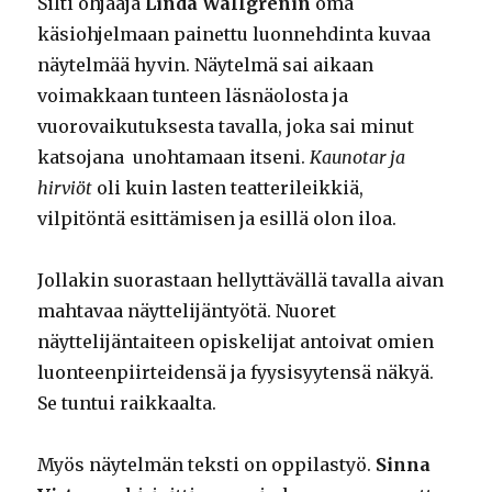
Silti ohjaaja
Linda Wallgrenin
oma
käsiohjelmaan painettu luonnehdinta kuvaa
näytelmää hyvin. Näytelmä sai aikaan
voimakkaan tunteen läsnäolosta ja
vuorovaikutuksesta tavalla, joka sai minut
katsojana unohtamaan itseni.
Kaunotar ja
hirviöt
oli kuin lasten teatterileikkiä,
vilpitöntä esittämisen ja esillä olon iloa.
Jollakin suorastaan hellyttävällä tavalla aivan
mahtavaa näyttelijäntyötä. Nuoret
näyttelijäntaiteen opiskelijat antoivat omien
luonteenpiirteidensä ja fyysisyytensä näkyä.
Se tuntui raikkaalta.
Myös näytelmän teksti on oppilastyö.
Sinna