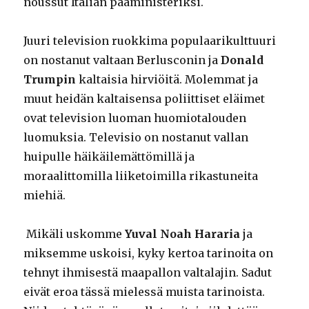
noussut Italian pääministeriksi.
Juuri television ruokkima populaarikulttuuri
on nostanut valtaan Berlusconin ja
Donald
Trumpin
kaltaisia hirviöitä. Molemmat ja
muut heidän kaltaisensa poliittiset eläimet
ovat television luoman huomiotalouden
luomuksia. Televisio on nostanut vallan
huipulle häikäilemättömillä ja
moraalittomilla liiketoimilla rikastuneita
miehiä.
Mikäli uskomme
Yuval Noah Hararia
ja
miksemme uskoisi, kyky kertoa tarinoita on
tehnyt ihmisestä maapallon valtalajin. Sadut
eivät eroa tässä mielessä muista tarinoista.