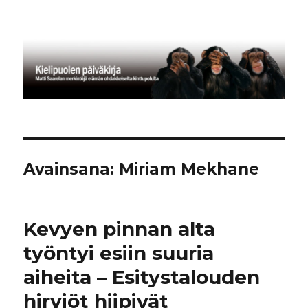
Kielipuolen päiväkirja
Avainsana:
Miriam Mekhane
Kevyen pinnan alta
työntyi esiin suuria
aiheita – Esitystalouden
hirviöt hiipivät