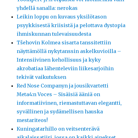
yhdellä sanalla: nerokas
Leikin loppu on kuvaus yksilötason
psyykkisestä kriisistä ja pelottava dystopia
ihmiskunnan tulevaisuudesta
Tšehovin Kolmea sisarta tanssitettiin
näyttämöllä nykytanssin askelkuvioilla –
Intensiivinen kehollisuus ja kyky
akrobatiaa lähenteleviin liikesarjoihin
tekivät vaikutuksen
Red Nose Companyn ja jousikvartetti
Meta4:n Voces – Sisäisiä ääniä on
informatiivinen, riemastuttavan elegantti,
syvällinen ja sydämellisen hauska
mestariteos!
Kuningatarhillo on veitsenterävä
aikalaissatiiri, jossa on kaikki ainekset