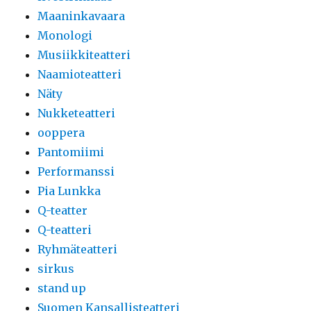
Maaninkavaara
Monologi
Musiikkiteatteri
Naamioteatteri
Näty
Nukketeatteri
ooppera
Pantomiimi
Performanssi
Pia Lunkka
Q-teatter
Q-teatteri
Ryhmäteatteri
sirkus
stand up
Suomen Kansallisteatteri