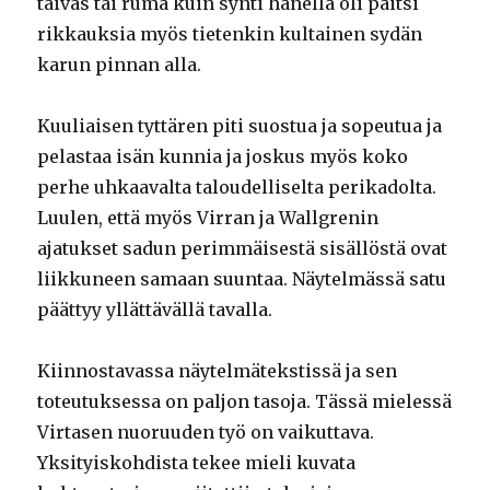
taivas tai ruma kuin synti hänellä oli paitsi
rikkauksia myös tietenkin kultainen sydän
karun pinnan alla.
Kuuliaisen tyttären piti suostua ja sopeutua ja
pelastaa isän kunnia ja joskus myös koko
perhe uhkaavalta taloudelliselta perikadolta.
Luulen, että myös Virran ja Wallgrenin
ajatukset sadun perimmäisestä sisällöstä ovat
liikkuneen samaan suuntaa. Näytelmässä satu
päättyy yllättävällä tavalla.
Kiinnostavassa näytelmätekstissä ja sen
toteutuksessa on paljon tasoja. Tässä mielessä
Virtasen nuoruuden työ on vaikuttava.
Yksityiskohdista tekee mieli kuvata