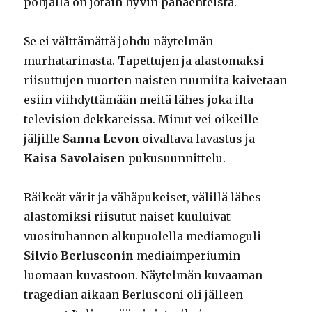
pohjalla on jotain hyvin pahaenteistä.
Se ei välttämättä johdu näytelmän
murhatarinasta. Tapettujen ja alastomaksi
riisuttujen nuorten naisten ruumiita kaivetaan
esiin viihdyttämään meitä lähes joka ilta
television dekkareissa. Minut vei oikeille
jäljille
Sanna Levon
oivaltava lavastus ja
Kaisa Savolaisen
pukusuunnittelu.
Räikeät värit ja vähäpukeiset, välillä lähes
alastomiksi riisutut naiset kuuluivat
vuosituhannen alkupuolella mediamoguli
Silvio Berlusconin
mediaimperiumin
luomaan kuvastoon. Näytelmän kuvaaman
tragedian aikaan Berlusconi oli jälleen