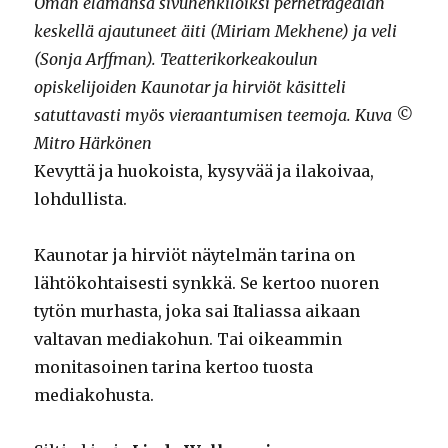
Oman elämänsä sivuhenkilöiksi perhetragedian
keskellä ajautuneet äiti (Miriam Mekhene) ja veli
(Sonja Arffman). Teatterikorkeakoulun
opiskelijoiden Kaunotar ja hirviöt käsitteli
satuttavasti myös vieraantumisen teemoja. Kuva ©
Mitro Härkönen
Kevyttä ja huokoista, kysyvää ja ilakoivaa,
lohdullista.
Kaunotar ja hirviöt näytelmän tarina on
lähtökohtaisesti synkkä. Se kertoo nuoren
tytön murhasta, joka sai Italiassa aikaan
valtavan mediakohun. Tai oikeammin
monitasoinen tarina kertoo tuosta
mediakohusta.