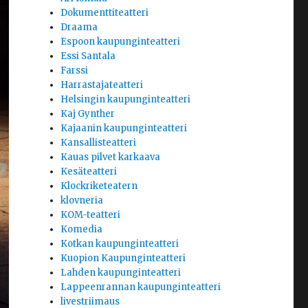
Dokumenttiteatteri
Draama
Espoon kaupunginteatteri
Essi Santala
Farssi
Harrastajateatteri
Helsingin kaupunginteatteri
Kaj Gynther
Kajaanin kaupunginteatteri
Kansallisteatteri
Kauas pilvet karkaava
Kesäteatteri
Klockriketeatern
klovneria
KOM-teatteri
Komedia
Kotkan kaupunginteatteri
Kuopion Kaupunginteatteri
Lahden kaupunginteatteri
Lappeenrannan kaupunginteatteri
livestriimaus