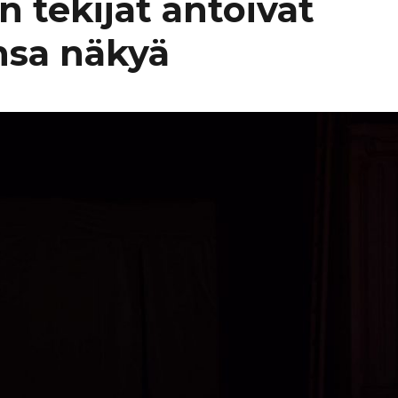
 tekijät antoivat
nsa näkyä