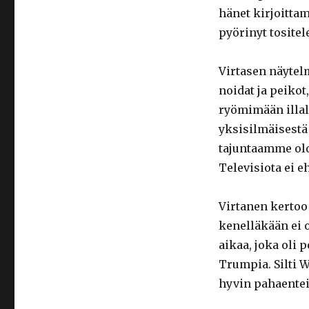
hänet kirjoitta
pyörinyt tositel
Virtasen näytelm
noidat ja peikot,
ryömimään illall
yksisilmäisestä 
tajuntaamme ol
Televisiota ei e
Virtanen kertoo 
kenelläkään ei 
aikaa, joka oli 
Trumpia. Silti 
hyvin pahaentei