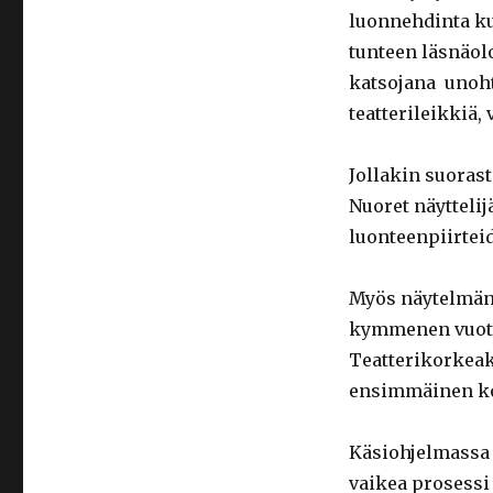
luonnehdinta k
tunteen läsnäolo
katsojana unoh
teatterileikkiä, 
Jollakin suorast
Nuoret näyttelij
luonteenpiirteid
Myös näytelmän 
kymmenen vuotta
Teatterikorkeak
ensimmäinen ko
Käsiohjelmassa V
vaikea prosessi 