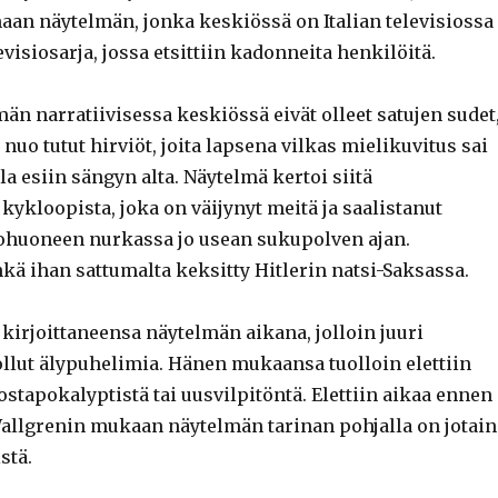
maan näytelmän, jonka keskiössä on Italian televisiossa
evisiosarja, jossa etsittiin kadonneita henkilöitä.
än narratiivisessa keskiössä eivät olleet satujen sudet
 nuo tutut hirviöt, joita lapsena vilkas mielikuvitus sai
a esiin sängyn alta. Näytelmä kertoi siitä
kykloopista, joka on väijynyt meitä ja saalistanut
ohuoneen nurkassa jo usean sukupolven ajan.
hkä ihan sattumalta keksitty Hitlerin natsi-Saksassa.
kirjoittaneensa näytelmän aikana, jolloin juuri
ollut älypuhelimia. Hänen mukaansa tuolloin elettiin
postapokalyptistä tai uusvilpitöntä. Elettiin aikaa ennen
Wallgrenin mukaan näytelmän tarinan pohjalla on jotain
stä.