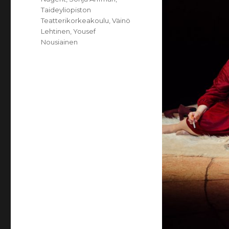
Taideyliopiston
Teatterikorkeakoulu
,
Väinö
Lehtinen
,
Yousef
Nousiainen