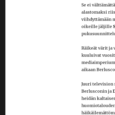
Se ei välttämät
alastomaksi rii
viihdyttämään me
oikeille jäljille
pukusuunnittel
Räikeät värit ja
kuuluivat vuos
mediaimperiumi
aikaan Berluscon
Juuri televisio
Berlusconin ja
heidän kaltaisen
huomiotalouden 
häikäilemättömil