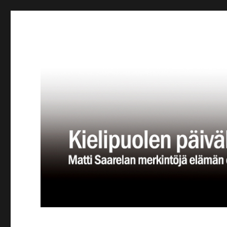
Kielipuolen päiväkirja
Teatteriblogi