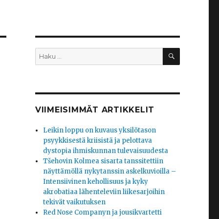
HAKU
Etsi:
VIIMEISIMMÄT ARTIKKELIT
Leikin loppu on kuvaus yksilötason
psyykkisestä kriisistä ja pelottava
dystopia ihmiskunnan tulevaisuudesta
Tšehovin Kolmea sisarta tanssitettiin
näyttämöllä nykytanssin askelkuvioilla –
Intensiivinen kehollisuus ja kyky
akrobatiaa lähenteleviin liikesarjoihin
tekivät vaikutuksen
Red Nose Companyn ja jousikvartetti