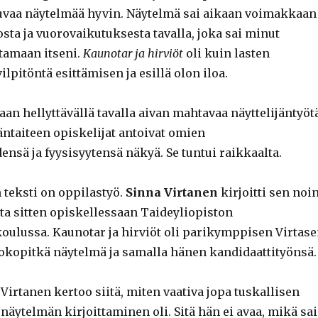
uvaa näytelmää hyvin. Näytelmä sai aikaan voimakkaan
sta ja vuorovaikutuksesta tavalla, joka sai minut
tamaan itseni.
Kaunotar ja hirviöt
oli kuin lasten
vilpitöntä esittämisen ja esillä olon iloa.
aan hellyttävällä tavalla aivan mahtavaa näyttelijäntyötä
äntaiteen opiskelijat antoivat omien
ensä ja fyysisyytensä näkyä. Se tuntui raikkaalta.
teksti on oppilastyö.
Sinna Virtanen
kirjoitti sen noi
 sitten opiskellessaan Taideyliopiston
oulussa. Kaunotar ja hirviöt oli parikymppisen Virtas
kopitkä näytelmä ja samalla hänen kandidaattityönsä.
irtanen kertoo siitä, miten vaativa jopa tuskallisen
näytelmän kirjoittaminen oli. Sitä hän ei avaa, mikä sai