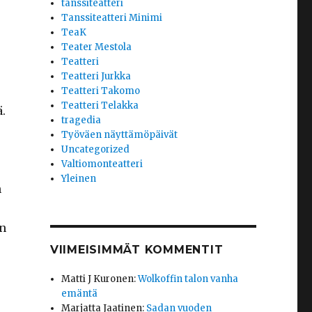
tanssiteatteri
Tanssiteatteri Minimi
TeaK
Teater Mestola
Teatteri
Teatteri Jurkka
Teatteri Takomo
Teatteri Telakka
.
tragedia
Työväen näyttämöpäivät
Uncategorized
Valtiomonteatteri
Yleinen
n
en
VIIMEISIMMÄT KOMMENTIT
Matti J Kuronen
:
Wolkoffin talon vanha
emäntä
Marjatta Jaatinen
:
Sadan vuoden