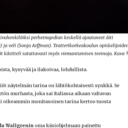
uhenkilöiksi perhetragedian keskellä ajautuneet äiti
ja veli (Sonja Arffman). Teatterikorkeakoulun opiskelijoide
öt käsitteli satuttavasti myös vieraantumisen teemoja. Kuva
ista, kysyvää ja ilakoivaa, lohdullista.
viöt näytelmän tarina on lähtökohtaisesti synkkä. Se
tön murhasta, joka sai Italiassa aikaan valtavan
i oikeammin monitasoinen tarina kertoo tuosta
da Wallgrenin
oma käsiohjelmaan painettu