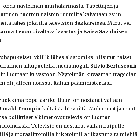
tä johdu näytelmän murhatarinasta. Tapettujen ja
suttujen nuorten naisten ruumiita kaivetaan esiin
itä lähes joka ilta television dekkareissa. Minut vei
Sanna Levon
oivaltava lavastus ja
Kaisa Savolaisen
u.
 vähäpukeiset, välillä lähes alastomiksi riisutut naiset
ituhannen alkupuolella mediamoguli
Silvio Berlusconi
n luomaan kuvastoon. Näytelmän kuvaaman tragedian
i oli jälleen noussut Italian pääministeriksi.
n ruokkima populaarikulttuuri on nostanut valtaan
Donald Trumpin
kaltaisia hirviöitä. Molemmat ja muut
sa poliittiset eläimet ovat television luoman
luomuksia. Televisio on nostanut vallan huipulle
lä ja moraalittomilla liiketoimilla rikastuneita miehiä