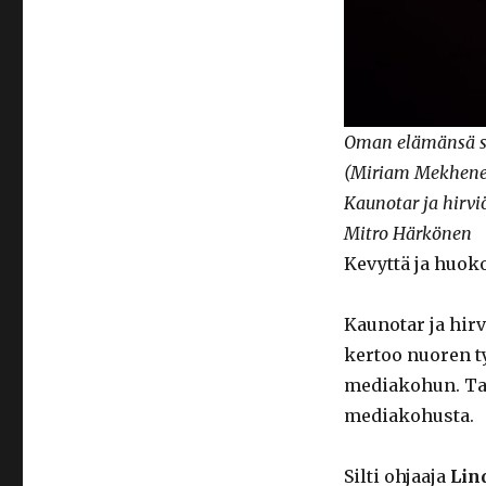
Oman elämänsä siv
(Miriam Mekhene) 
Kaunotar ja hirvi
Mitro Härkönen
Kevyttä ja huoko
Kaunotar ja hir
kertoo nuoren ty
mediakohun. Ta
mediakohusta.
Silti ohjaaja
Lin