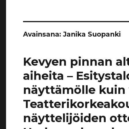
Avainsana:
Janika Suopanki
Kevyen pinnan alt
aiheita – Esitysta
näyttämölle kuin 
Teatterikorkeako
näyttelijöiden otte