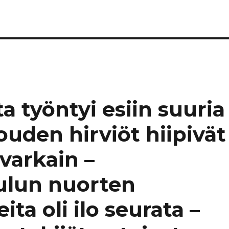
a työntyi esiin suuria
louden hirviöt hiipivät
varkain –
ulun nuorten
ita oli ilo seurata –