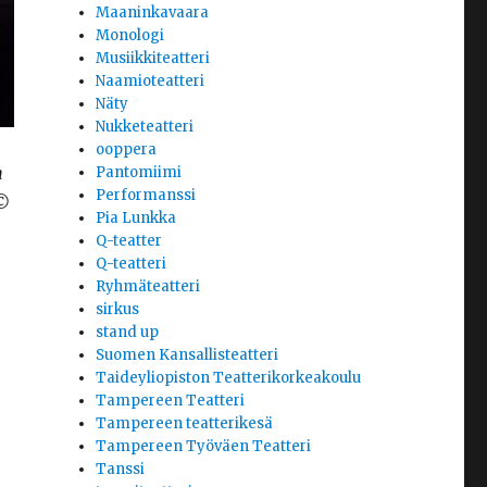
Maaninkavaara
Monologi
Musiikkiteatteri
Naamioteatteri
Näty
Nukketeatteri
ooppera
n
Pantomiimi
Performanssi
 ©
Pia Lunkka
Q-teatter
Q-teatteri
Ryhmäteatteri
sirkus
stand up
Suomen Kansallisteatteri
Taideyliopiston Teatterikorkeakoulu
Tampereen Teatteri
Tampereen teatterikesä
Tampereen Työväen Teatteri
Tanssi