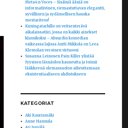
Meta4:n Voces – Sisäisiä ääniä on
informatiivinen, riemastuttavan elegantti,
syvällinen ja sydämellisen hauska
mestariteos!
Kuningatarhillo on veitsenterävä
aikalaissatiiri, jossa on kaikki ainekset
klassikoksi – Absurdin komedian
vaikeassa lajissa Antti Mikkola on Leea
Klemolan veroinen virtuoosi
Susanna Leinosen Pain Killer ylistää
fyysisen läsnäolon kauneutta ja toimii
lääkkeenä olemassaolon aiheuttamaan
eksistentiaaliseen ahdistukseen
KATEGORIAT
Aki Kaurismäki
Anne Hannula
Ari Ismälä