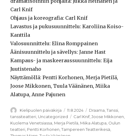
dramatisoinnin pohjalta: Jukka Heinänen ja
Carl Knif
Ohjaus ja koreografia: Carl Knif
Lavastus ja pukusuunnittelu: Karoliina Koiso-
Kanttila
Valosuunnittelu: Elina Romppainen
Äänisuunnittelu ja sävellys: Janne Hast
Kampaus- ja maskeeraussuunnittelu: Eija
Juutistenaho
Näyttämöllä: Pentti Korhonen, Merja Pietilä,
Joose Mikkonen, Tuula Väänänen, Miika
Alatupa, Anne Pajunen
Kirjoittaja
Julkaistu
Kategoriat
Kielipuolen päiväkirja
11.8.2024
Draama
,
Tanssi
,
Avainsanat
tanssiteatteri
,
Uncategorized
Carl Knif
,
Joose Mikkonen
,
Kuolema Venetsiassa
,
Merja Pietilä
,
Miika Alatupa
,
Oulun
teatteri
,
Pentti Korhonen
,
Tampereen Teatterikesä
,
Thomas Mann
,
Tuula Väänänen