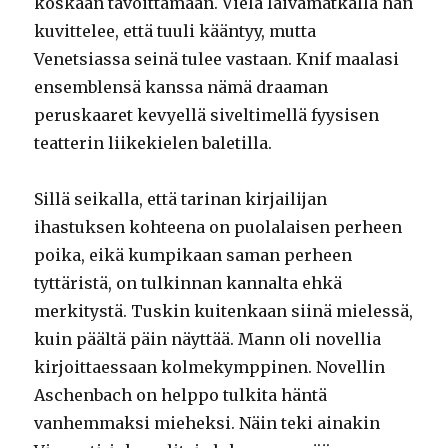
koskaan tavoittamaan. Vielä laivamatkalla hän
kuvittelee, että tuuli kääntyy, mutta
Venetsiassa seinä tulee vastaan. Knif maalasi
ensemblensä kanssa nämä draaman
peruskaaret kevyellä siveltimellä fyysisen
teatterin liikekielen baletilla.
Sillä seikalla, että tarinan kirjailijan
ihastuksen kohteena on puolalaisen perheen
poika, eikä kumpikaan saman perheen
tyttäristä, on tulkinnan kannalta ehkä
merkitystä. Tuskin kuitenkaan siinä mielessä,
kuin päältä päin näyttää. Mann oli novellia
kirjoittaessaan kolmekymppinen. Novellin
Aschenbach on helppo tulkita häntä
vanhemmaksi mieheksi. Näin teki ainakin