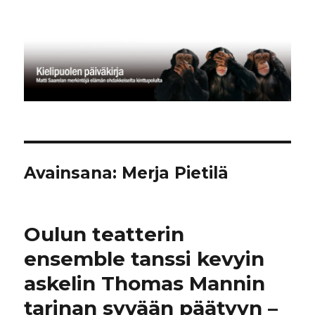
Kielipuolen päiväkirja
Avainsana:
Merja Pietilä
Oulun teatterin
ensemble tanssi kevyin
askelin Thomas Mannin
tarinan syvään päätyyn –