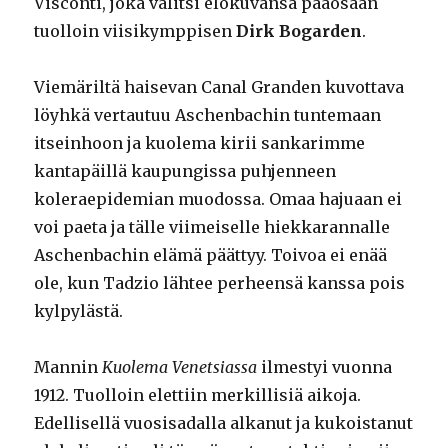
Visconti, joka valitsi elokuvansa pääosaan
tuolloin viisikymppisen
Dirk Bogarden
.
Viemäriltä haisevan Canal Granden kuvottava
löyhkä vertautuu Aschenbachin tuntemaan
itseinhoon ja kuolema kirii sankarimme
kantapäillä kaupungissa puhjenneen
koleraepidemian muodossa. Omaa hajuaan ei
voi paeta ja tälle viimeiselle hiekkarannalle
Aschenbachin elämä päättyy. Toivoa ei enää
ole, kun Tadzio lähtee perheensä kanssa pois
kylpylästä.
Mannin
Kuolema Venetsiassa
ilmestyi vuonna
1912. Tuolloin elettiin merkillisiä aikoja.
Edellisellä vuosisadalla alkanut ja kukoistanut