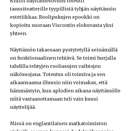
Knifin näyttämösovitus toteutti
tanssiteatterille tyypillistä tyhjän näyttämön
estetiikkaa. Roolipukujen epookki on
kopioitu suoraan Viscontin elokuvasta yksi
yhteen.
Näyttämön takaosaan pystytetyllä seinämällä
on funktionaalinen tehtävä. Se toimi hurjalla
tahdilla tehtyjen rooliasujen vaihtojen
näkösuojana. Toteutus oli toimiva ja sen
aikaansaama illuusio niin voimakas, että
hämmästyin, kun aplodien aikana näyttämölle
niitä vastaanottamaan tuli vain kuusi
näyttelijää.
Missä on englantilaisen matkatoimiston