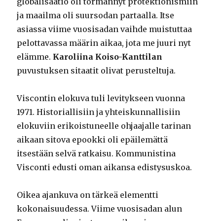
globalisaatio oli törmännyt protektionismiin
ja maailma oli suursodan partaalla. Itse
asiassa viime vuosisadan vaihde muistuttaa
pelottavassa määrin aikaa, jota me juuri nyt
elämme.
Karoliina Koiso-Kanttilan
puvustuksen sitaatit olivat perusteltuja.
Viscontin elokuva tuli levitykseen vuonna
1971. Historiallisiin ja yhteiskunnallisiin
elokuviin erikoistuneelle ohjaajalle tarinan
aikaan sitova epookki oli epäilemättä
itsestään selvä ratkaisu. Kommunistina
Visconti edusti oman aikansa edistysuskoa.
Oikea ajankuva on tärkeä elementti
kokonaisuudessa. Viime vuosisadan alun