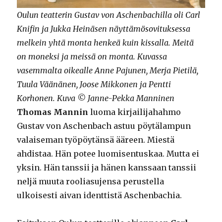
Oulun teatterin Gustav von Aschenbachilla oli Carl
Knifin ja Jukka Heinäsen näyttämösovituksessa
melkein yhtä monta henkeä kuin kissalla. Meitä
on moneksi ja meissä on monta. Kuvassa
vasemmalta oikealle Anne Pajunen, Merja Pietilä,
Tuula Väänänen, Joose Mikkonen ja Pentti
Korhonen. Kuva © Janne-Pekka Manninen
Thomas Mannin
luoma kirjailijahahmo
Gustav von Aschenbach astuu pöytälampun
valaiseman työpöytänsä ääreen. Miestä
ahdistaa. Hän potee luomisentuskaa. Mutta ei
yksin. Hän tanssii ja hänen kanssaan tanssii
neljä muuta rooliasujensa perustella
ulkoisesti aivan identtistä Aschenbachia.