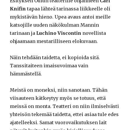
Esityksen Oulun teatterille ohjanneen
Carl
Knifin
tapaa lähteä tarinassa liikkeelle oli
mykistävän hieno. Upea avaus antoi meille
katsojille uuden näkökulman Mannin
tarinaan ja
Luchino Viscontin
novellista
ohjaamaan mestarilliseen elokuvaan.
Näin tehdään taidetta, ei kopioida sitä.
Tanssitaiteen imaisuvoimaa vain
hämmästellä.
Meistä on moneksi, niin sanotaan. Tähän
viisauteen kätkeytyy myös se totuus, että
meissä on monta. Teatteri on niin ilmiselvästi
yhteisön tekemää taidetta, ettei asiaa tule edes
ajatelleeksi. Samat vuorovaikutuksen lait