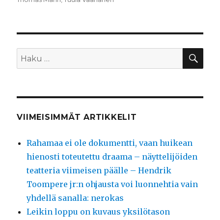
HA
Etsi:
VIIMEISIMMÄT ARTIKKELIT
Rahamaa ei ole dokumentti, vaan huikean
hienosti toteutettu draama – näyttelijöiden
teatteria viimeisen päälle – Hendrik
Toompere jr:n ohjausta voi luonnehtia vain
yhdellä sanalla: nerokas
Leikin loppu on kuvaus yksilötason