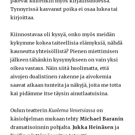
pätevät kuitenkin myös kirjallisuudessa.
Tynnyrissä kasvanut poika ei osaa lukea tai
kirjoittaa.
Kiinnostavaa oli kysyä, onko myös meidän
kykymme kokea taiteellisia elämyksiä, nähdä
kauneutta yhteisöllistä? Pienen miettimisen
jälkeen tähänkin kysymykseen on vain yksi
oikea vastaus. Näin siitä huolimatta, että
aivojen dualistinen rakenne ja aivokemia
saavat aikaan tunteita ja näkyjä, joita me totta
kai pidämme itse täysin ainutlaatuisina.
Oulun teatterin
Kuolema Venetsiassa
on
käsiohjelman mukaan tehty
Michael Baranin
dramatisoinnin pohjalta.
Jukka Heinäsen
ja