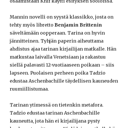
osaamistaan Knif käytti esityksen sooloissa.
Mannin novelli on syystä klassikko, josta on
tehty myös libretto
Benjamin Brittenin
säveltämään oopperaan. Tarina on hyvin
jännitteinen. Tyhjän paperin aiheuttama
ahdistus ajaa tarinan kirjailijan matkalle. Hän
matkustaa laivalla Venetsiaan ja rakastuu
siellä palavasti 12-vuotiaaseen poikaan – siis
lapseen. Puolaisen perheen poika Tadzio
edustaa Aschenbachille täydellisen kauneuden
ruumiillistumaa.
Tarinan ytimessä on tietenkin metafora.
Tadzio edustaa tarinan Aschenbachille
kauneutta, jota hän ei kirjailijana pysty