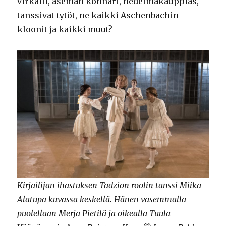
virkaili, aseman konnari, hedelmäkauppias,
tanssivat tytöt, ne kaikki Aschenbachin
kloonit ja kaikki muut?
Kirjailijan ihastuksen Tadzion roolin tanssi Miika
Alatupa kuvassa keskellä. Hänen vasemmalla
puolellaan Merja Pietilä ja oikealla Tuula