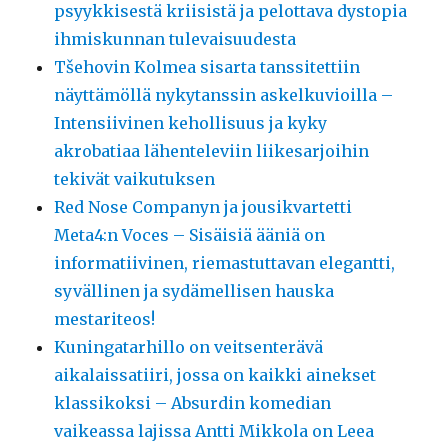
psyykkisestä kriisistä ja pelottava dystopia
ihmiskunnan tulevaisuudesta
Tšehovin Kolmea sisarta tanssitettiin
näyttämöllä nykytanssin askelkuvioilla –
Intensiivinen kehollisuus ja kyky
akrobatiaa lähenteleviin liikesarjoihin
tekivät vaikutuksen
Red Nose Companyn ja jousikvartetti
Meta4:n Voces – Sisäisiä ääniä on
informatiivinen, riemastuttavan elegantti,
syvällinen ja sydämellisen hauska
mestariteos!
Kuningatarhillo on veitsenterävä
aikalaissatiiri, jossa on kaikki ainekset
klassikoksi – Absurdin komedian
vaikeassa lajissa Antti Mikkola on Leea