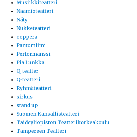
Musiikkiteatteri
Naamioteatteri
Näty
Nukketeatteri
ooppera
Pantomiimi
Performanssi
Pia Lunkka
Q-teatter
Q-teatteri
Ryhmäteatteri
sirkus
stand up
Suomen Kansallisteatteri
Taideyliopiston Teatterikorkeakoulu
Tampereen Teatteri