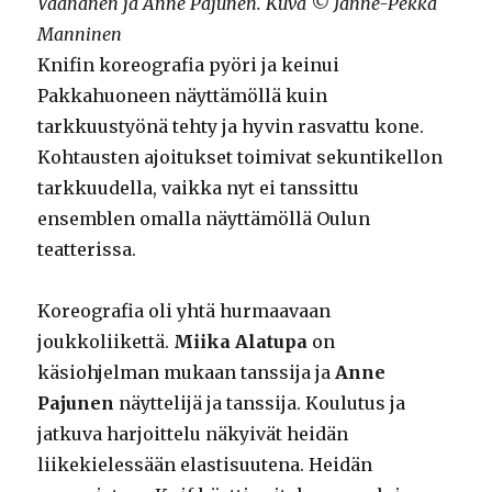
Väänänen ja Anne Pajunen. Kuva © Janne-Pekka
Manninen
Knifin koreografia pyöri ja keinui
Pakkahuoneen näyttämöllä kuin
tarkkuustyönä tehty ja hyvin rasvattu kone.
Kohtausten ajoitukset toimivat sekuntikellon
tarkkuudella, vaikka nyt ei tanssittu
ensemblen omalla näyttämöllä Oulun
teatterissa.
Koreografia oli yhtä hurmaavaan
joukkoliikettä.
Miika Alatupa
on
käsiohjelman mukaan tanssija ja
Anne
Pajunen
näyttelijä ja tanssija. Koulutus ja
jatkuva harjoittelu näkyivät heidän
liikekielessään elastisuutena. Heidän