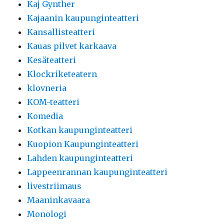
Kaj Gynther
Kajaanin kaupunginteatteri
Kansallisteatteri
Kauas pilvet karkaava
Kesäteatteri
Klockriketeatern
klovneria
KOM-teatteri
Komedia
Kotkan kaupunginteatteri
Kuopion Kaupunginteatteri
Lahden kaupunginteatteri
Lappeenrannan kaupunginteatteri
livestriimaus
Maaninkavaara
Monologi