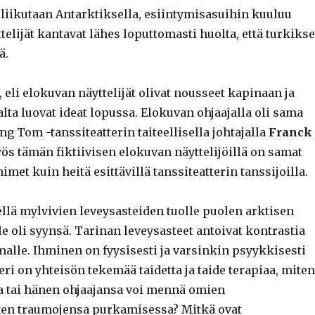
liikutaan Antarktiksella, esiintymisasuihin kuuluu
ttelijät kantavat lähes loputtomasti huolta, että turkikse
ä.
 eli elokuvan näyttelijät olivat nousseet kapinaan ja
lta luovat ideat lopussa. Elokuvan ohjaajalla oli sama
g Tom -tanssiteatterin taiteellisella johtajalla
Franck
yös tämän fiktiivisen elokuvan näyttelijöillä on samat
imet kuin heitä esittävillä tanssiteatterin tanssijoilla.
llä mylvivien leveysasteiden tuolle puolen arktisen
 oli syynsä. Tarinan leveysasteet antoivat kontrastia
malle. Ihminen on fyysisesti ja varsinkin psyykkisesti
teri on yhteisön tekemää taidetta ja taide terapiaa, miten
ija tai hänen ohjaajansa voi mennä omien
ten traumojensa purkamisessa? Mitkä ovat