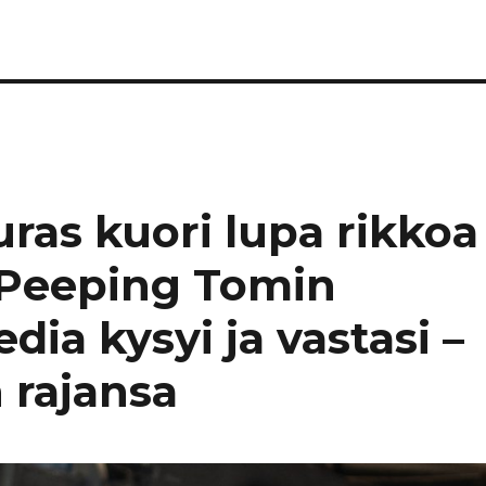
ras kuori lupa rikkoa
– Peeping Tomin
ia kysyi ja vastasi –
n rajansa