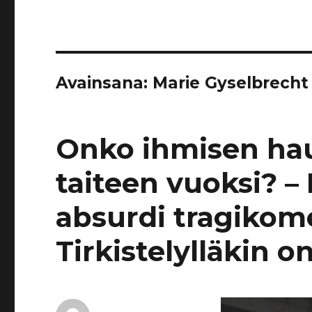
Avainsana:
Marie Gyselbrecht
Onko ihmisen hau
taiteen vuoksi? 
absurdi tragikomed
Tirkistelylläkin o