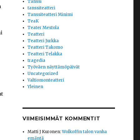
Tanssi
n
tanssiteatteri
Tanssiteatteri Minimi
TeaK
Teater Mestola
i
Teatteri
Teatteri Jurkka
Teatteri Takomo
Teatteri Telakka
tragedia
Työväen näyttämöpäivät
Uncategorized
Valtiomonteatteri
Yleinen
at
VIIMEISIMMÄT KOMMENTIT
Matti J Kuronen
:
Wolkoffin talon vanha
emäntä