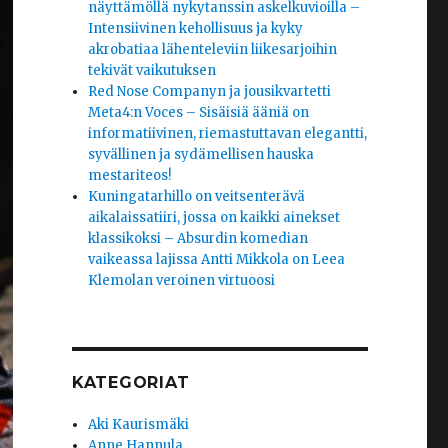
näyttämöllä nykytanssin askelkuvioilla –
Intensiivinen kehollisuus ja kyky
akrobatiaa lähenteleviin liikesarjoihin
tekivät vaikutuksen
Red Nose Companyn ja jousikvartetti
Meta4:n Voces – Sisäisiä ääniä on
informatiivinen, riemastuttavan elegantti,
syvällinen ja sydämellisen hauska
mestariteos!
Kuningatarhillo on veitsenterävä
aikalaissatiiri, jossa on kaikki ainekset
klassikoksi – Absurdin komedian
vaikeassa lajissa Antti Mikkola on Leea
Klemolan veroinen virtuoosi
KATEGORIAT
Aki Kaurismäki
Anne Hannula