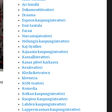
Ari Ismälä
Dokumenttiteatteri
Draama
Espoon kaupunginteatteri
Essi Santala
Farssi
Harrastajateatteri
Helsingin kaupunginteatteri
Kaj Gynther
Kajaanin kaupunginteatteri
Kansallisteatteri
Kauas pilvet karkaava
Kesäteatteri
Klockriketeatern
klovneria
va
KOM-teatteri
Komedia
Kotkan kaupunginteatteri
Kuopion Kaupunginteatteri
Lahden kaupunginteatteri
Lappeenrannan kaupunginteatteri