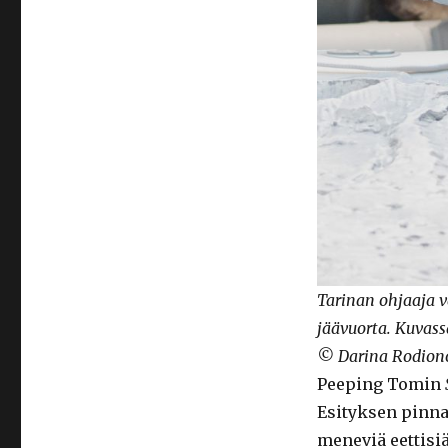
Tarinan ohjaaja 
jäävuorta. Kuvass
© Darina Rodion
Peeping Tomin
Esityksen pinnan
meneviä eettisiä