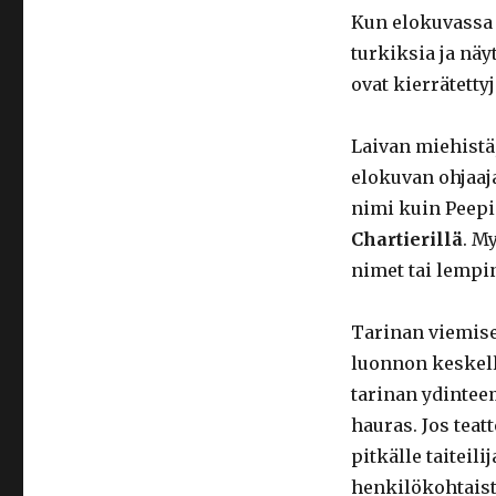
Kun elokuvassa 
turkiksia ja näy
ovat kierrätettyj
Laivan miehistä,
elokuvan ohjaaja
nimi kuin Peepin
Chartierillä
. M
nimet tai lempin
Tarinan viemise
luonnon keskelle
tarinan ydintee
hauras. Jos teat
pitkälle taiteil
henkilökohtais