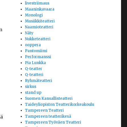
livestriimaus
Maaninkavaara
Monologi
Musiikkiteatteri
Naamioteatteri
n
Näty
Nukketeatteri
ooppera
Pantomiimi
Performanssi
Pia Lunkka
Q-teatter
Q-teatteri
Ryhmäteatteri
sirkus
stand up
Suomen Kansallisteatteri
Taideyliopiston Teatterikorkeakoulu
Tampereen Teatteri
hä
Tampereen teatterikesä
Tampereen Työväen Teatteri