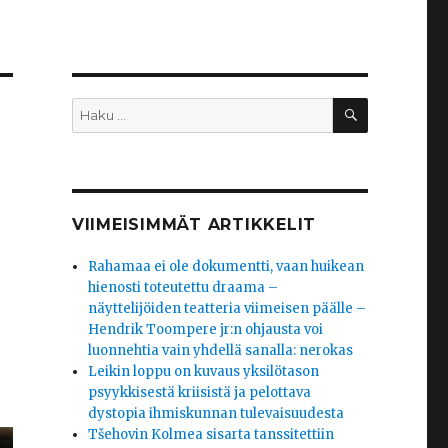
HAKU
Etsi:
VIIMEISIMMÄT ARTIKKELIT
Rahamaa ei ole dokumentti, vaan huikean
hienosti toteutettu draama –
näyttelijöiden teatteria viimeisen päälle –
Hendrik Toompere jr:n ohjausta voi
luonnehtia vain yhdellä sanalla: nerokas
Leikin loppu on kuvaus yksilötason
psyykkisestä kriisistä ja pelottava
dystopia ihmiskunnan tulevaisuudesta
Tšehovin Kolmea sisarta tanssitettiin