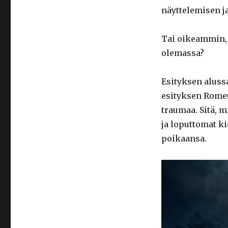
näyttelemisen j
Tai oikeammin, v
olemassa?
Esityksen aluss
esityksen Romeu
traumaa. Sitä, 
ja loputtomat k
poikaansa.