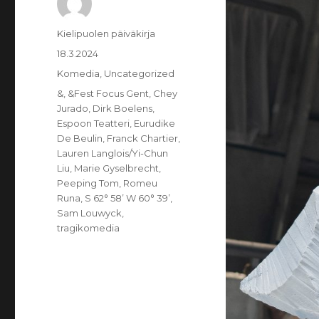
Kirjoittaja
Kielipuolen päiväkirja
Julkaistu
18.3.2024
Kategoriat
Komedia
,
Uncategorized
Avainsanat
&
,
&Fest Focus Gent
,
Chey
Jurado
,
Dirk Boelens
,
Espoon Teatteri
,
Eurudike
De Beulin
,
Franck Chartier
,
Lauren Langlois/Yi-Chun
Liu
,
Marie Gyselbrecht
,
Peeping Tom
,
Romeu
Runa
,
S 62° 58’ W 60° 39’
,
Sam Louwyck
,
tragikomedia