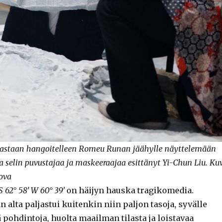
vastaan hangoitelleen Romeu Runan jäähylle näyttelemään
a selin puvustajaa ja maskeeraajaa esittänyt Yi-Chun Liu. Ku
ova
S 62° 58’ W 60° 39’
on häijyn hauska tragikomedia.
 alta paljastui kuitenkin niin paljon tasoja, syvälle
 pohdintoja, huolta maailman tilasta ja loistavaa