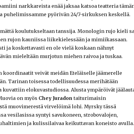
amiini narkkareista enää jaksaa katsoa teatteria tämä
a puhelimissamme pyörivän 24/7-sirkuksen keskellä.
mättä koulutukseltaan tanssija. Monologin rujo kieli sa
en rujon kauniissa liikekielessään ja mimiikassaan.
ti ja koskettavasti en ole vielä koskaan nähnyt
ävän mieleltään murjotun miehen raivoa ja tuskaa.
 koordinaatit veivät meidän Eteläiselle jäämerelle
ään. Tarinan toisessa todellisuudessa merihätään
a kuvattiin elokuvastudiossa. Alusta ympäröivät jäälaut
 Muovia on myös
Chey Juradon
taiturimaisin
ästä muovimerestä virvelöimä lohi. Myrsky tässä
ssa vesilasissa syntyi savukoneen, strobovalojen,
haltimien ja kulissilaivaa keikuttavan koneisto avulla.