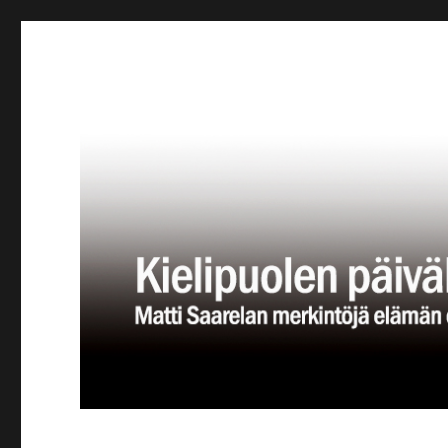
Kielipuolen päiväkirja
Teatteriblogi