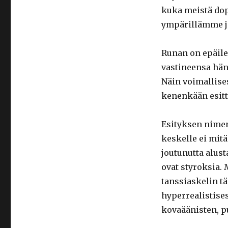
kuka meistä dop
ympärillämme j
Runan on epäile
vastineensa hän
Näin voimallises
kenenkään esitt
Esityksen nimen
keskelle ei mit
joutunutta alust
ovat styroksia.
tanssiaskelin t
hyperrealistise
kovaäänisten, pu