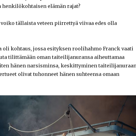
a henkilökohtaisen elämän rajat?
oiko tällaista veteen piirrettyä viivaa edes olla
a oli kohtaus, jossa esityksen roolihahmo Franck vaati
ta tilittämään oman taiteilijanuransa aiheuttamaa
miten hänen narsisminsa, keskittyminen taiteilijanuraa
iertueet olivat tuhonneet hänen suhteensa omaan