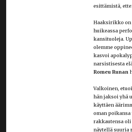
esittämistä, ett
Haaksirikko on
huikeassa perfo
kansituoleja. U
olemme oppinee
kasvoi apokalyp
narsistisesta e
Romeu Runan
h
Valkoinen, etuoik
hän jaksoi yhä 
käyttäen äärimm
oman poikansa t
rakkautensa oli
näytellä suuria 