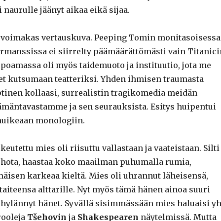
ei naurulle jäänyt aikaa eikä sijaa.
 voimakas vertauskuva. Peeping Tomin monitasoisessa
rmanssissa ei siirrelty päämäärättömästi vain Titanici
ppoamassa oli myös taidemuoto ja instituutio, jota me
t kutsumaan teatteriksi. Yhden ihmisen traumasta
tinen kollaasi, surrealistin tragikomedia meidän
lämäntavastamme ja sen seurauksista. Esitys huipentui
uikeaan monologiin.
eutettu mies oli riisuttu vallastaan ja vaateistaan. Silti
uhota, haastaa koko maailman puhumalla rumia,
äisen karkeaa kieltä. Mies oli uhrannut läheisensä,
aiteensa alttarille. Nyt myös tämä hänen ainoa suuri
 hylännyt hänet. Syvällä sisimmässään mies haluaisi y
rooleja
Tšehovin
ja
Shakespearen
näytelmissä. Mutta