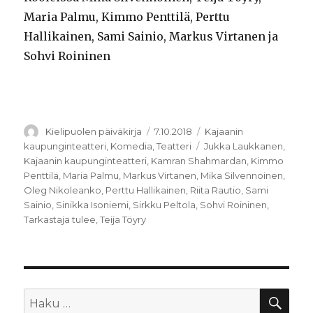
Maria Palmu, Kimmo Penttilä, Perttu
Hallikainen, Sami Sainio, Markus Virtanen ja
Sohvi Roininen
Kirjoittaja
Julkaistu
Kategoriat
Kielipuolen päiväkirja
7.10.2018
Kajaanin
Avainsanat
kaupunginteatteri
,
Komedia
,
Teatteri
Jukka Laukkanen
,
Kajaanin kaupunginteatteri
,
Kamran Shahmardan
,
Kimmo
Penttilä
,
Maria Palmu
,
Markus Virtanen
,
Mika Silvennoinen
,
Oleg Nikoleanko
,
Perttu Hallikainen
,
Riita Rautio
,
Sami
Sainio
,
Sinikka Isoniemi
,
Sirkku Peltola
,
Sohvi Roininen
,
Tarkastaja tulee
,
Teija Töyry
HA
Etsi: