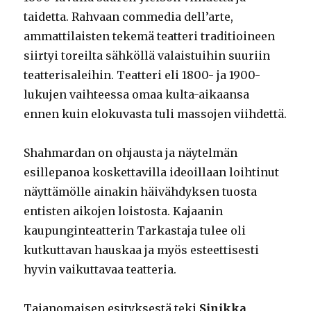
taidetta. Rahvaan commedia dell’arte,
ammattilaisten tekemä teatteri traditioineen
siirtyi toreilta sähköllä valaistuihin suuriin
teatterisaleihin. Teatteri eli 1800- ja 1900-
lukujen vaihteessa omaa kulta-aikaansa
ennen kuin elokuvasta tuli massojen viihdettä.
Shahmardan on ohjausta ja näytelmän
esillepanoa koskettavilla ideoillaan loihtinut
näyttämölle ainakin häivähdyksen tuosta
entisten aikojen loistosta. Kajaanin
kaupunginteatterin Tarkastaja tulee oli
kutkuttavan hauskaa ja myös esteettisesti
hyvin vaikuttavaa teatteria.
Taianomaisen esityksestä teki
Sinikka