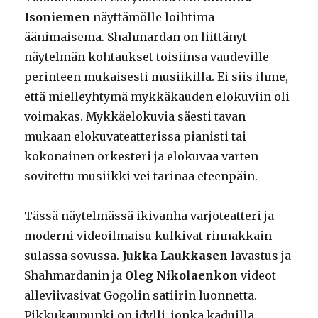
Isoniemen
näyttämölle loihtima
äänimaisema. Shahmardan on liittänyt
näytelmän kohtaukset toisiinsa vaudeville-
perinteen mukaisesti musiikilla. Ei siis ihme,
että mielleyhtymä mykkäkauden elokuviin oli
voimakas. Mykkäelokuvia säesti tavan
mukaan elokuvateatterissa pianisti tai
kokonainen orkesteri ja elokuvaa varten
sovitettu musiikki vei tarinaa eteenpäin.
Tässä näytelmässä ikivanha varjoteatteri ja
moderni videoilmaisu kulkivat rinnakkain
sulassa sovussa.
Jukka Laukkasen
lavastus ja
Shahmardanin ja
Oleg Nikolaenkon
videot
alleviivasivat Gogolin satiirin luonnetta.
Pikkukaupunki on idylli, jonka kaduilla