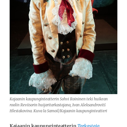
Kajaanin kaupunginteatterin Sohvi Roininen teki huikean
roolin Reviisorin huijaritarkastajana, Ivan Aleksandrovitš
Hlestakovina. Kuva la Samoil/Kajaanin kaupunginteatteri
Kajaanin kaupunginteatterin
Tarkastaja