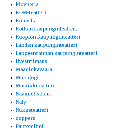
klovneria
KOM-teatteri
Komedia
Kotkan kaupunginteatteri
Kuopion Kaupunginteatteri
Lahden kaupunginteatteri
Lappeenrannan kaupunginteatteri
livestriimaus
Maaninkavaara
Monologi
Musiikkiteatteri
Naamioteatteri
Näty
Nukketeatteri
ooppera
Pantomiimi