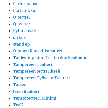
Performanssi
Pia Lunkka
Q-teatter
Q-teatteri
Ryhmäteatteri
sirkus
stand up
Suomen Kansallisteatteri
Taideyliopiston Teatterikorkeakoulu
Tampereen Teatteri
Tampereen teatterikesä
Tampereen Työväen Teatteri
Tanssi
tanssiteatteri
Tanssiteatteri Minimi
TeaK