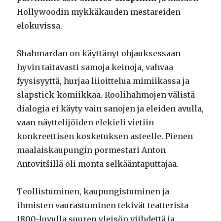
Hollywoodin mykkäkauden mestareiden
elokuvissa.
Shahmardan on käyttänyt ohjauksessaan
hyvin taitavasti samoja keinoja, vahvaa
fyysisyyttä, hurjaa liioittelua mimiikassa ja
slapstick-komiikkaa. Roolihahmojen välistä
dialogia ei käyty vain sanojen ja eleiden avulla,
vaan näyttelijöiden elekieli vietiin
konkreettisen kosketuksen asteelle. Pienen
maalaiskaupungin pormestari Anton
Antovitšillä oli monta selkääntaputtajaa.
Teollistuminen, kaupungistuminen ja
ihmisten vaurastuminen tekivät teatterista
1800-luvulla suuren yleisön viihdettä ja