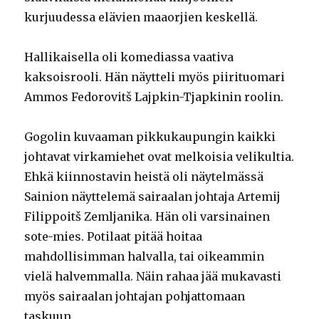
kurjuudessa elävien maaorjien keskellä.
Hallikaisella oli komediassa vaativa
kaksoisrooli. Hän näytteli myös piirituomari
Ammos Fedorovitš Lajpkin-Tjapkinin roolin.
Gogolin kuvaaman pikkukaupungin kaikki
johtavat virkamiehet ovat melkoisia velikultia.
Ehkä kiinnostavin heistä oli näytelmässä
Sainion näyttelemä sairaalan johtaja Artemij
Filippoitš Zemljanika. Hän oli varsinainen
sote-mies. Potilaat pitää hoitaa
mahdollisimman halvalla, tai oikeammin
vielä halvemmalla. Näin rahaa jää mukavasti
myös sairaalan johtajan pohjattomaan
taskuun.