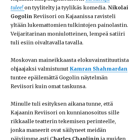
tulee!
on tyylitelty ja tyylikäs komedia.
Nikolai
Gogolin
Reviisori on Kajaanissa ravisteli
yltään lukemattomien tulkintojen painolastin.
Veijaritarinan moniulotteinen, lempeä satiiri
tuli esiin oivaltavalla tavalla.
Moskovan maineikkaasta elokuvainstituutista
ohjaajaksi valmistunut
Kamran Shahmardan
tuntee epäilemättä Gogolin näytelmän
Reviisori kuin omat taskunsa.
Minulle tuli esityksen aikana tunne, että
Kajaanin Reviisori on kunnianosoitus sille
rikkaalle teatterin tekemisen perinteelle,
jonka maneerit ovat säilyneet meidän
päiviimme asti C
harles Chaplinin
ja muiden