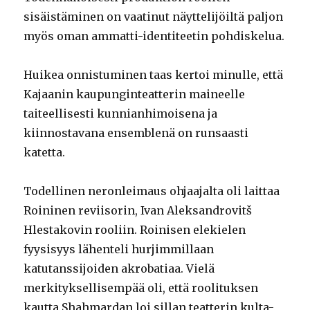
sisäistäminen on vaatinut näyttelijöiltä paljon
myös oman ammatti-identiteetin pohdiskelua.
Huikea onnistuminen taas kertoi minulle, että
Kajaanin kaupunginteatterin maineelle
taiteellisesti kunnianhimoisena ja
kiinnostavana ensemblenä on runsaasti
katetta.
Todellinen neronleimaus ohjaajalta oli laittaa
Roininen reviisorin, Ivan Aleksandrovitš
Hlestakovin rooliin. Roinisen elekielen
fyysisyys lähenteli hurjimmillaan
katutanssijoiden akrobatiaa. Vielä
merkityksellisempää oli, että roolituksen
kautta Shahmardan loi sillan teatterin kulta-