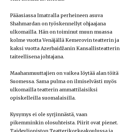
Pääasiassa Imatralla perheineen asuva
Shahmardan on työskennellyt ohjaajana
ulkomailla. Hän on toiminut muun muassa
kolme vuotta Venäjällä Kemerovin teatterin ja
kaksi vuotta Azerbaidžanin Kansallisteatterin
taiteellisena johtajana.
Maahanmuuttajien on vaikea löytää alan töitä
Suomessa. Sama pulma on ilmiselvästi myös
ulkomailla teatterin ammattilaisiksi
opiskelleilla suomalaisilla.
Kysymys ei ole syrjinnästä, vaan
pikemminkin olosuhteista. Piirit ovat pienet.
Taideyliopiston Teatterikorkeakoulussa ja