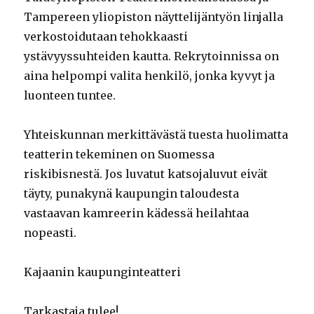
Tampereen yliopiston näyttelijäntyön linjalla
verkostoidutaan tehokkaasti
ystävyyssuhteiden kautta. Rekrytoinnissa on
aina helpompi valita henkilö, jonka kyvyt ja
luonteen tuntee.
Yhteiskunnan merkittävästä tuesta huolimatta
teatterin tekeminen on Suomessa
riskibisnestä. Jos luvatut katsojaluvut eivät
täyty, punakynä kaupungin taloudesta
vastaavan kamreerin kädessä heilahtaa
nopeasti.
Kajaanin kaupunginteatteri
Tarkastaja tulee!