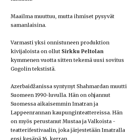
Maailma muuttuu, mutta ihmiset pysyvät
samanlaisina.
Varmasti yksi onnistuneen produktion
kivijaloista on ollut
Sirkku Peltolan
kymmenen vuotta sitten tekemä uusi sovitus
Gogolin tekstistä.
Azerbaidžanissa syntynyt Shahmardan muutti
Suomeen 1990-luvulla. Hän on ohjannut
Suomessa aikaisemmin Imatran ja
Lappeenrannan kaupunginteattereissa. Hän
on myös perustanut Mustaa ja Valkoista -
teatterifestivaalin, joka järjestetään Imatralla
ensi kesänä 16. kerran.