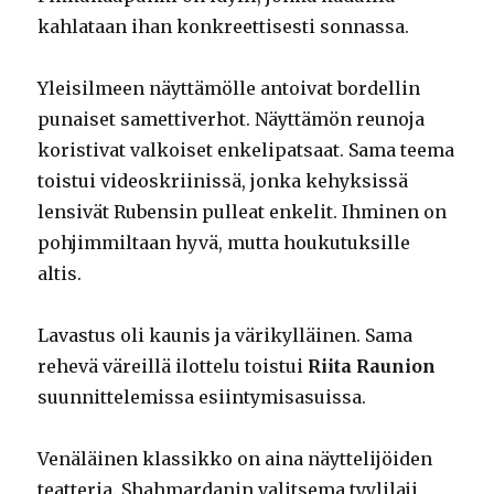
kahlataan ihan konkreettisesti sonnassa.
Yleisilmeen näyttämölle antoivat bordellin
punaiset samettiverhot. Näyttämön reunoja
koristivat valkoiset enkelipatsaat. Sama teema
toistui videoskriinissä, jonka kehyksissä
lensivät Rubensin pulleat enkelit. Ihminen on
pohjimmiltaan hyvä, mutta houkutuksille
altis.
Lavastus oli kaunis ja värikylläinen. Sama
rehevä väreillä ilottelu toistui
Riita Raunion
suunnittelemissa esiintymisasuissa.
Venäläinen klassikko on aina näyttelijöiden
teatteria. Shahmardanin valitsema tyylilaji