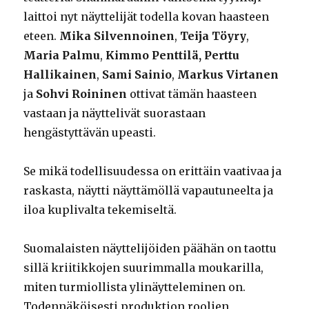
laittoi nyt näyttelijät todella kovan haasteen
eteen.
Mika Silvennoinen
,
Teija Töyry
,
Maria Palmu
,
Kimmo Penttilä, Perttu
Hallikainen
,
Sami Sainio
,
Markus Virtanen
ja
Sohvi Roininen
ottivat tämän haasteen
vastaan ja näyttelivät suorastaan
hengästyttävän upeasti.
Se mikä todellisuudessa on erittäin vaativaa ja
raskasta, näytti näyttämöllä vapautuneelta ja
iloa kuplivalta tekemiseltä.
Suomalaisten näyttelijöiden päähän on taottu
sillä kriitikkojen suurimmalla moukarilla,
miten turmiollista ylinäytteleminen on.
Todennäköisesti produktion roolien