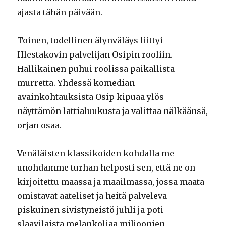
ajasta tähän päivään.
Toinen, todellinen älynväläys liittyi
Hlestakovin palvelijan Osipin rooliin.
Hallikainen puhui roolissa paikallista
murretta. Yhdessä komedian
avainkohtauksista Osip kipuaa ylös
näyttämön lattialuukusta ja valittaa nälkäänsä,
orjan osaa.
Venäläisten klassikoiden kohdalla me
unohdamme turhan helposti sen, että ne on
kirjoitettu maassa ja maailmassa, jossa maata
omistavat aateliset ja heitä palveleva
piskuinen sivistyneistö juhli ja poti
slaavilaista melankoliaa miljoonien