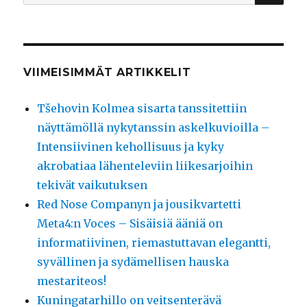
VIIMEISIMMÄT ARTIKKELIT
Tšehovin Kolmea sisarta tanssitettiin
näyttämöllä nykytanssin askelkuvioilla –
Intensiivinen kehollisuus ja kyky
akrobatiaa lähenteleviin liikesarjoihin
tekivät vaikutuksen
Red Nose Companyn ja jousikvartetti
Meta4:n Voces – Sisäisiä ääniä on
informatiivinen, riemastuttavan elegantti,
syvällinen ja sydämellisen hauska
mestariteos!
Kuningatarhillo on veitsenterävä