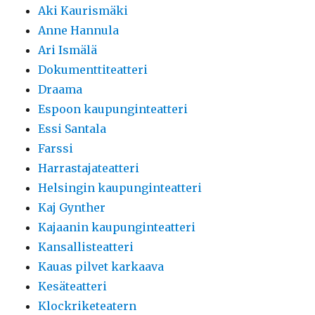
Aki Kaurismäki
Anne Hannula
Ari Ismälä
Dokumenttiteatteri
Draama
Espoon kaupunginteatteri
Essi Santala
Farssi
Harrastajateatteri
Helsingin kaupunginteatteri
Kaj Gynther
Kajaanin kaupunginteatteri
Kansallisteatteri
Kauas pilvet karkaava
Kesäteatteri
Klockriketeatern