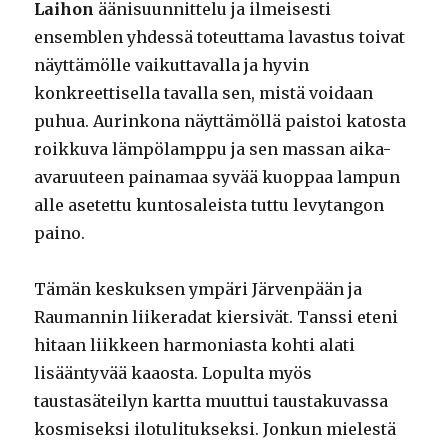
Laihon
äänisuunnittelu ja ilmeisesti
ensemblen yhdessä toteuttama lavastus toivat
näyttämölle vaikuttavalla ja hyvin
konkreettisella tavalla sen, mistä voidaan
puhua. Aurinkona näyttämöllä paistoi katosta
roikkuva lämpölamppu ja sen massan aika-
avaruuteen painamaa syvää kuoppaa lampun
alle asetettu kuntosaleista tuttu levytangon
paino.
Tämän keskuksen ympäri Järvenpään ja
Raumannin liikeradat kiersivät. Tanssi eteni
hitaan liikkeen harmoniasta kohti alati
lisääntyvää kaaosta. Lopulta myös
taustasäteilyn kartta muuttui taustakuvassa
kosmiseksi ilotulitukseksi. Jonkun mielestä