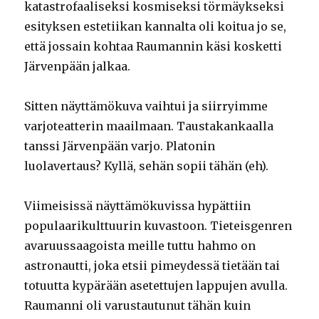
katastrofaaliseksi kosmiseksi törmäykseksi
esityksen estetiikan kannalta oli koitua jo se,
että jossain kohtaa Raumannin käsi kosketti
Järvenpään jalkaa.
Sitten näyttämökuva vaihtui ja siirryimme
varjoteatterin maailmaan. Taustakankaalla
tanssi Järvenpään varjo. Platonin
luolavertaus? Kyllä, sehän sopii tähän (eh).
Viimeisissä näyttämökuvissa hypättiin
populaarikulttuurin kuvastoon. Tieteisgenren
avaruussaagoista meille tuttu hahmo on
astronautti, joka etsii pimeydessä tietään tai
totuutta kypärään asetettujen lappujen avulla.
Raumanni oli varustautunut tähän kuin