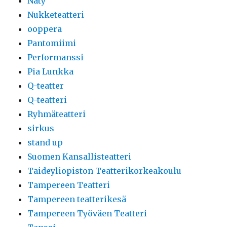
Näty
Nukketeatteri
ooppera
Pantomiimi
Performanssi
Pia Lunkka
Q-teatter
Q-teatteri
Ryhmäteatteri
sirkus
stand up
Suomen Kansallisteatteri
Taideyliopiston Teatterikorkeakoulu
Tampereen Teatteri
Tampereen teatterikesä
Tampereen Työväen Teatteri