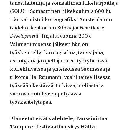
tanssitaiteilija ja somaattinen liikeharjoittaja
(SOLU – Somaattinen liikekoulutus 600 h).
Hän valmistui koreografiksi Amsterdamin
taidekorkeakoulun
School for New Dance
Development
-linjalta vuonna 2007.
Valmistumisensa jälkeen hän on
työskennellyt koreografina, tanssijana,
esiintyjänä ja opettajana eri työryhmissä,
kollektiiveissa ja yhteisöissä Suomessa ja
ulkomailla. Raumanni vaalii taiteellisessa
työssään kestävää, tutkivaa, uteliasta ja
vuorovaikutukseen pohjaavaa
työskentelytapaa.
Planeetat eivät valehtele, Tanssivirtaa
Tampere -festivaalin esitys Hällä-