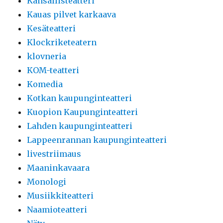
Kansallisteatteri
Kauas pilvet karkaava
Kesäteatteri
Klockriketeatern
klovneria
KOM-teatteri
Komedia
Kotkan kaupunginteatteri
Kuopion Kaupunginteatteri
Lahden kaupunginteatteri
Lappeenrannan kaupunginteatteri
livestriimaus
Maaninkavaara
Monologi
Musiikkiteatteri
Naamioteatteri