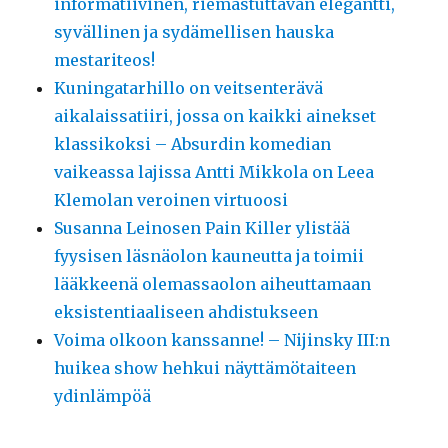
informatiivinen, riemastuttavan elegantti,
syvällinen ja sydämellisen hauska
mestariteos!
Kuningatarhillo on veitsenterävä
aikalaissatiiri, jossa on kaikki ainekset
klassikoksi – Absurdin komedian
vaikeassa lajissa Antti Mikkola on Leea
Klemolan veroinen virtuoosi
Susanna Leinosen Pain Killer ylistää
fyysisen läsnäolon kauneutta ja toimii
lääkkeenä olemassaolon aiheuttamaan
eksistentiaaliseen ahdistukseen
Voima olkoon kanssanne! – Nijinsky III:n
huikea show hehkui näyttämötaiteen
ydinlämpöä