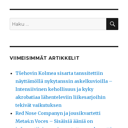
HA
Etsi:
VIIMEISIMMÄT ARTIKKELIT
Tšehovin Kolmea sisarta tanssitettiin
näyttämöllä nykytanssin askelkuvioilla –
Intensiivinen kehollisuus ja kyky
akrobatiaa lähenteleviin liikesarjoihin
tekivät vaikutuksen
Red Nose Companyn ja jousikvartetti
Meta4:n Voces – Sisäisiä ääniä on