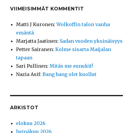
VIIMEISIMMÄT KOMMENTIT
Matti J Kuronen
:
Wolkoffin talon vanha
emäntä
Marjatta Jaatinen
:
Sadan vuoden yksinäisyys
Petter Sairanen
:
Kolme sisarta Maijalan
tapaan
Sari Pullinen
:
Mitäs me eunukit!
Nazia Asif
:
Bang bang olet kuollut
ARKISTOT
elokuu 2026
heinäkuu 2026