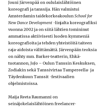
Jouni Järvenpää on oululaislähtöinen
koreografi ja tanssija. Hän valmistui
Amsterdamin taidekorkeakoulun
School for
New Dance Development
-linjalta koreografiksi
vuonna 2002 ja on siitä lähtien tomininut
ammatissa aktiivisesti luoden kymmeniä
koreografioita ja tehden yhteistöitä taiteen
raja-aidoista välittämättä. Järvenpään teoksia
on nähty mm. Barker-teatterin, Ehkä-
tuotannon, JoJo – Oulun Tanssin Keskuksen,
Zodiakin sekä Tanssivirtaa Tampereella- ja
Täydenkuun Tanssit -festivaalien
ohjelmistoissa.
Maija Reeta Raumanni on
seinäjokelaislähtöinen freelancer-