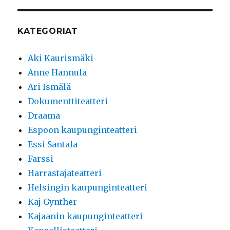
KATEGORIAT
Aki Kaurismäki
Anne Hannula
Ari Ismälä
Dokumenttiteatteri
Draama
Espoon kaupunginteatteri
Essi Santala
Farssi
Harrastajateatteri
Helsingin kaupunginteatteri
Kaj Gynther
Kajaanin kaupunginteatteri