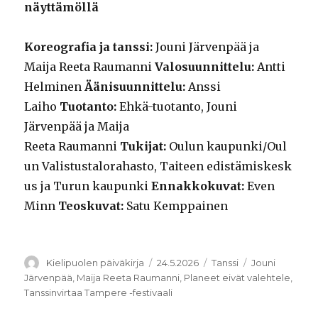
näyttämöllä
Koreografia ja tanssi:
Jouni Järvenpää ja
Maija Reeta Raumanni
Valosuunnittelu:
Antti
Helminen
Äänisuunnittelu:
Anssi
Laiho
Tuotanto:
Ehkä-tuotanto, Jouni
Järvenpää ja Maija
Reeta Raumanni
Tukijat:
Oulun kaupunki/Oul
un Valistustalorahasto, Taiteen edistämiskesk
us ja Turun kaupunki
Ennakkokuvat:
Even
Minn
Teoskuvat:
Satu Kemppainen
Kirjoittaja
Julkaistu
Kategoriat
Avainsanat
Kielipuolen päiväkirja
24.5.2026
Tanssi
Jouni
Järvenpää
,
Maija Reeta Raumanni
,
Planeet eivät valehtele
,
Tanssinvirtaa Tampere -festivaali