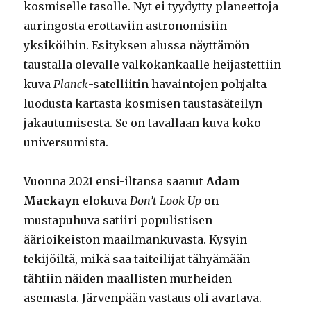
kosmiselle tasolle. Nyt ei tyydytty planeettoja
auringosta erottaviin astronomisiin
yksiköihin. Esityksen alussa näyttämön
taustalla olevalle valkokankaalle heijastettiin
kuva
Planck
-satelliitin havaintojen pohjalta
luodusta kartasta kosmisen taustasäteilyn
jakautumisesta. Se on tavallaan kuva koko
universumista.
Vuonna 2021 ensi-iltansa saanut
Adam
Mackayn
elokuva
Don’t Look Up
on
mustapuhuva satiiri populistisen
äärioikeiston maailmankuvasta. Kysyin
tekijöiltä, mikä saa taiteilijat tähyämään
tähtiin näiden maallisten murheiden
asemasta. Järvenpään vastaus oli avartava.