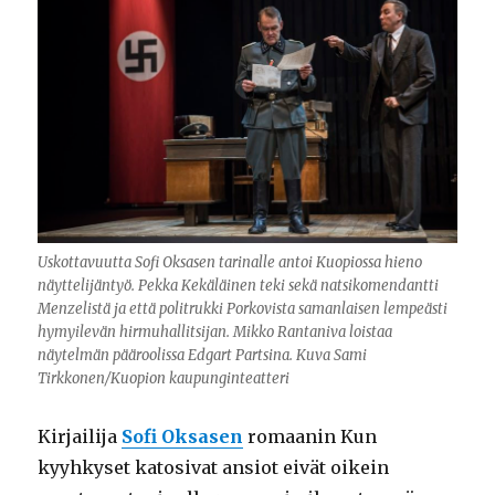
Uskottavuutta Sofi Oksasen tarinalle antoi Kuopiossa hieno
näyttelijäntyö. Pekka Kekäläinen teki sekä natsikomendantti
Menzelistä ja että politrukki Porkovista samanlaisen lempeästi
hymyilevän hirmuhallitsijan. Mikko Rantaniva loistaa
näytelmän pääroolissa Edgart Partsina. Kuva Sami
Tirkkonen/Kuopion kaupunginteatteri
Kirjailija
Sofi Oksasen
romaanin Kun
kyyhkyset katosivat ansiot eivät oikein