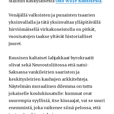
Stalinin käskyläisestä
Otto Wille Kuusisesta
.
Venäjällä valkoisten ja punaisten tsaarien
yksinvallalla ja tätä yksinvaltaa ylläpitävällä
hirviömäisellä virkakoneistolla on pitkät,
vuosisatojen taakse yltävät historialliset
juuret.
Kuusisen kaltaiset lahjakkaat byrokraatit
olivat sekä Neuvostoliitossa että natsi-
Saksassa vankileirien saariston ja
keskitysleirien kauhujen arkkitehteja.
Näytelmän moraalinen dilemma on tuttu
jokaiselle koulukiusatulle: kummat ovat
suurempia syyllisiä, itse kiusaajat, vai se suuri
enemmistä, joka vaikenee siinä pelossa, että