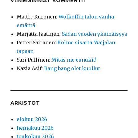
VIIMEISIMMÄT KOMMENTIT
Matti J Kuronen
:
Wolkoffin talon vanha
emäntä
Marjatta Jaatinen
:
Sadan vuoden yksinäisyys
Petter Sairanen
:
Kolme sisarta Maijalan
tapaan
Sari Pullinen
:
Mitäs me eunukit!
Nazia Asif
:
Bang bang olet kuollut
ARKISTOT
elokuu 2026
heinäkuu 2026
toukokuu 2026