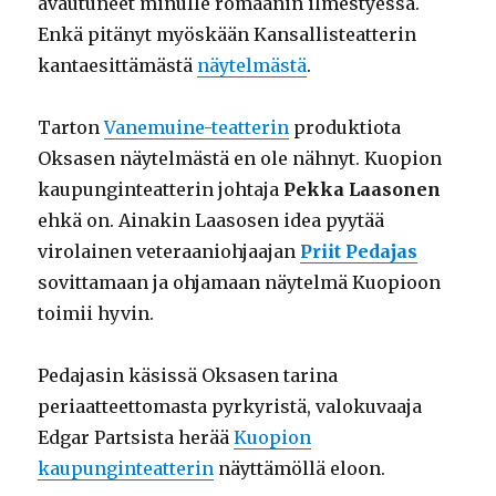
avautuneet minulle romaanin ilmestyessä.
Enkä pitänyt myöskään Kansallisteatterin
kantaesittämästä
näytelmästä
.
Tarton
Vanemuine-teatterin
produktiota
Oksasen näytelmästä en ole nähnyt. Kuopion
kaupunginteatterin johtaja
Pekka Laasonen
ehkä on. Ainakin Laasosen idea pyytää
virolainen veteraaniohjaajan
Priit Pedajas
sovittamaan ja ohjamaan näytelmä Kuopioon
toimii hyvin.
Pedajasin käsissä Oksasen tarina
periaatteettomasta pyrkyristä, valokuvaaja
Edgar Partsista herää
Kuopion
kaupunginteatterin
näyttämöllä eloon.