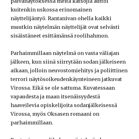
päivänäytöksessä meitä katsojia auttoi
kuitenkin uskossa erinomainen
näyttelijäntyö. Rantanivan ohella kaikki
muutkin näytelmän näyttelijät ovat selvästi
sisäistäneet esittämänsä roolihahmon.
Parhaimmillaan näytelmä on vasta väliajan
jälkeen, kun siinä siirrytään sodan jälkeiseen
aikaan, jolloin neuvostomiehitys ja poliittinen
terrori näytösoikeudenkäynteineen jatkuvat
Virossa. Eikä se ole sattuma. Kuvatessaan
vapaudesta ja maan itsenäisyydestä
haaveilevia opiskelijoita sodanjälkeisessä
Virossa, myös Oksasen romaani on
parhaimmillaan.