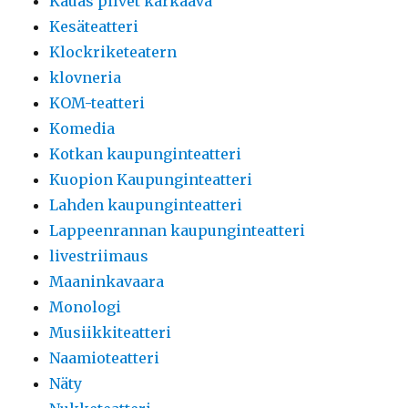
Kauas pilvet karkaava
Kesäteatteri
Klockriketeatern
klovneria
KOM-teatteri
Komedia
Kotkan kaupunginteatteri
Kuopion Kaupunginteatteri
Lahden kaupunginteatteri
Lappeenrannan kaupunginteatteri
livestriimaus
Maaninkavaara
Monologi
Musiikkiteatteri
Naamioteatteri
Näty