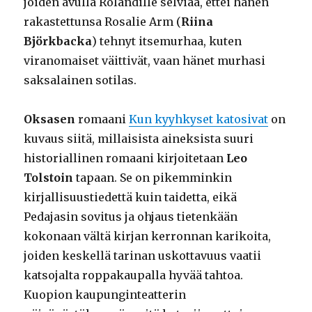
joiden avulla Rolandille selviää, ettei hänen
rakastettunsa Rosalie Arm (
Riina
Björkbacka
) tehnyt itsemurhaa, kuten
viranomaiset väittivät, vaan hänet murhasi
saksalainen sotilas.
Oksasen
romaani
Kun kyyhkyset katosivat
on
kuvaus siitä, millaisista aineksista suuri
historiallinen romaani kirjoitetaan
Leo
Tolstoin
tapaan. Se on pikemminkin
kirjallisuustiedettä kuin taidetta, eikä
Pedajasin sovitus ja ohjaus tietenkään
kokonaan vältä kirjan kerronnan karikoita,
joiden keskellä tarinan uskottavuus vaatii
katsojalta roppakaupalla hyvää tahtoa.
Kuopion kaupunginteatterin