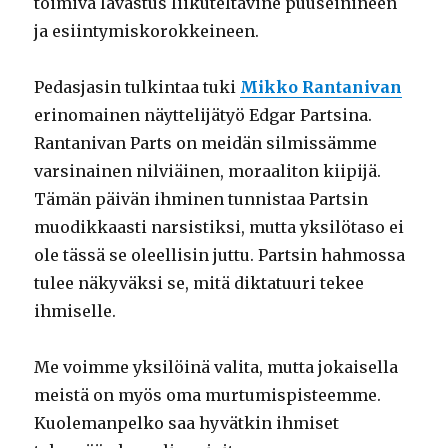
toimiva lavastus liikuteltavine puuseinineen
ja esiintymiskorokkeineen.
Pedasjasin tulkintaa tuki
Mikko Rantanivan
erinomainen näyttelijätyö Edgar Partsina.
Rantanivan Parts on meidän silmissämme
varsinainen nilviäinen, moraaliton kiipijä.
Tämän päivän ihminen tunnistaa Partsin
muodikkaasti narsistiksi, mutta yksilötaso ei
ole tässä se oleellisin juttu. Partsin hahmossa
tulee näkyväksi se, mitä diktatuuri tekee
ihmiselle.
Me voimme yksilöinä valita, mutta jokaisella
meistä on myös oma murtumispisteemme.
Kuolemanpelko saa hyvätkin ihmiset