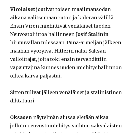
Virolaiset
joutivat toisen maailmansodan
aikana valitsemaan ruton ja koleran välillä.
Ensin Viron miehittivät venäläiset tuoden
Neuvostoliittoa hallinneen
Josif Stalinin
hirmuvallan tulessaan. Puna-armeijan jälkeen
maahan vyöryivät Hitlerin natsi-Saksan
valloittajat, joita toki ensin tervehdittiin
vapauttajina kunnes uuden miehityshallinnon
oikea karva paljastui.
Sitten tulivat jälleen venäläiset ja stalinistinen
diktatuuri.
Oksasen
näytelmän alussa eletään aikaa,
jolloin neuvostomiehitys vaihtuu saksalaisten