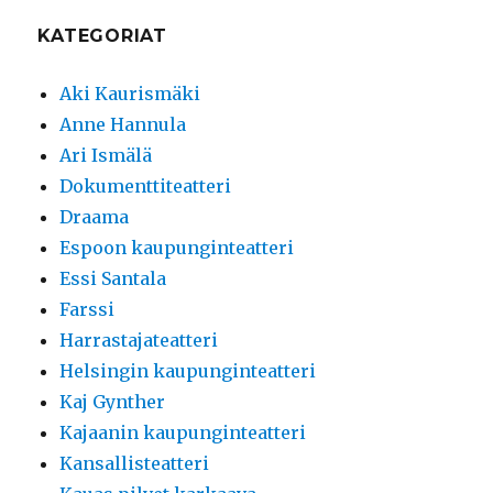
KATEGORIAT
Aki Kaurismäki
Anne Hannula
Ari Ismälä
Dokumenttiteatteri
Draama
Espoon kaupunginteatteri
Essi Santala
Farssi
Harrastajateatteri
Helsingin kaupunginteatteri
Kaj Gynther
Kajaanin kaupunginteatteri
Kansallisteatteri