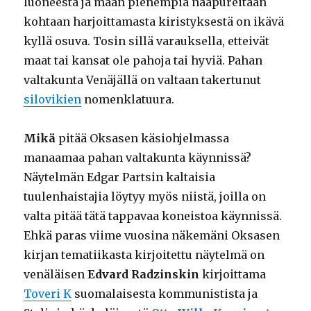
luoneesta ja maan pienempiä naapureitaan
kohtaan harjoittamasta kiristyksestä on ikävä
kyllä osuva. Tosin sillä varauksella, etteivät
maat tai kansat ole pahoja tai hyviä. Pahan
valtakunta Venäjällä on valtaan takertunut
silovikien
nomenklatuura.
Mikä
pitää Oksasen käsiohjelmassa
manaamaa pahan valtakunta käynnissä?
Näytelmän Edgar Partsin kaltaisia
tuulenhaistajia löytyy myös niistä, joilla on
valta pitää tätä tappavaa koneistoa käynnissä.
Ehkä paras viime vuosina näkemäni Oksasen
kirjan tematiikasta kirjoitettu näytelmä on
venäläisen
Edvard Radzinskin
kirjoittama
Toveri K
suomalaisesta kommunistista ja