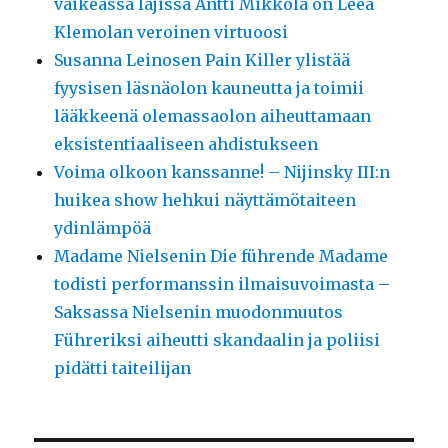
vaikeassa lajissa Antti Mikkola on Leea
Klemolan veroinen virtuoosi
Susanna Leinosen Pain Killer ylistää
fyysisen läsnäolon kauneutta ja toimii
lääkkeenä olemassaolon aiheuttamaan
eksistentiaaliseen ahdistukseen
Voima olkoon kanssanne! – Nijinsky III:n
huikea show hehkui näyttämötaiteen
ydinlämpöä
Madame Nielsenin Die führende Madame
todisti performanssin ilmaisuvoimasta –
Saksassa Nielsenin muodonmuutos
Führeriksi aiheutti skandaalin ja poliisi
pidätti taiteilijan