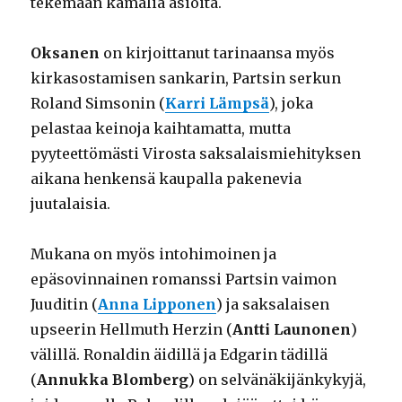
tekemään kamalia asioita.
Oksanen
on kirjoittanut tarinaansa myös
kirkasostamisen sankarin, Partsin serkun
Roland Simsonin (
Karri Lämpsä
), joka
pelastaa keinoja kaihtamatta, mutta
pyyteettömästi Virosta saksalaismiehityksen
aikana henkensä kaupalla pakenevia
juutalaisia.
Mukana on myös intohimoinen ja
epäsovinnainen romanssi Partsin vaimon
Juuditin (
Anna Lipponen
) ja saksalaisen
upseerin Hellmuth Herzin (
Antti Launonen
)
välillä. Ronaldin äidillä ja Edgarin tädillä
(
Annukka Blomberg
) on selvänäkijänkykyjä,