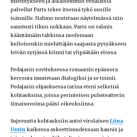
miehitykseen ja aikaisemmin venäläisiä
palvellut Parts tekee itsensä tykö uusille
isännille. Hahmo nostetaan näytelmässä niin
sanotusti tikun nokkaan. Parts on valmis
kääntämään takkinsa nuolemaan
kulloisenkin miehittäjän saapasta pysyäkseen
leivän syrjässä kiinni tai ylipäätään elossa.
Pedajasin sovituksessa romaanin epäsuora
kerronta muutetaan dialogiksi ja se toimii.
Pedajasin ohjauksessa tarina eteni selkeinä
kohtauksina, joissa perinteisen puheteatterin
ilmaisuvoima pääsi oikeuksiinsa.
Sujuvuutta kohtauksiin antoi virolaisen
Liina
Untin
kaikessa askeettisuudessaan kaunis ja