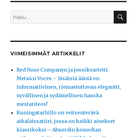
HA
Etsi:
VIIMEISIMMÄT ARTIKKELIT
Red Nose Companyn ja jousikvartetti
Meta4:n Voces – Sisäisiä ääniä on
informatiivinen, riemastuttavan elegantti,
syvällinen ja sydämellisen hauska
mestariteos!
Kuningatarhillo on veitsenterävä
aikalaissatiiri, jossa on kaikki ainekset
klassikoksi – Absurdin komedian