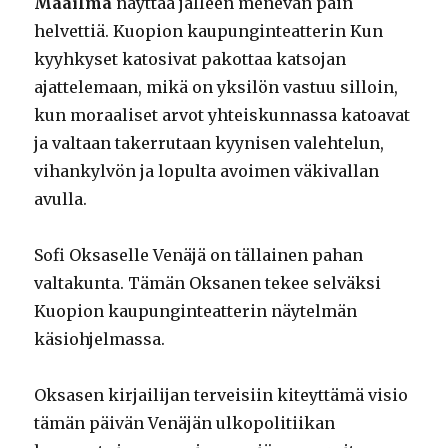
Maailma
näyttää jälleen menevän päin
helvettiä. Kuopion kaupunginteatterin Kun
kyyhkyset katosivat pakottaa katsojan
ajattelemaan, mikä on yksilön vastuu silloin,
kun moraaliset arvot yhteiskunnassa katoavat
ja valtaan takerrutaan kyynisen valehtelun,
vihankylvön ja lopulta avoimen väkivallan
avulla.
Sofi Oksaselle Venäjä on tällainen pahan
valtakunta. Tämän Oksanen tekee selväksi
Kuopion kaupunginteatterin näytelmän
käsiohjelmassa.
Oksasen kirjailijan terveisiin kiteyttämä visio
tämän päivän Venäjän ulkopolitiikan