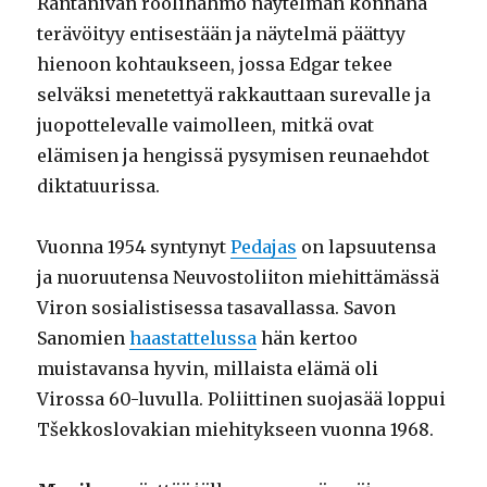
Rantanivan roolihahmo näytelmän konnana
terävöityy entisestään ja näytelmä päättyy
hienoon kohtaukseen, jossa Edgar tekee
selväksi menetettyä rakkauttaan surevalle ja
juopottelevalle vaimolleen, mitkä ovat
elämisen ja hengissä pysymisen reunaehdot
diktatuurissa.
Vuonna 1954 syntynyt
Pedajas
on lapsuutensa
ja nuoruutensa Neuvostoliiton miehittämässä
Viron sosialistisessa tasavallassa. Savon
Sanomien
haastattelussa
hän kertoo
muistavansa hyvin, millaista elämä oli
Virossa 60-luvulla. Poliittinen suojasää loppui
Tšekkoslovakian miehitykseen vuonna 1968.