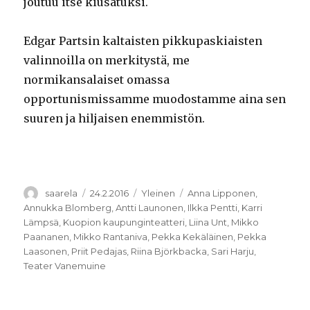
joutuu itse kiusatuksi.
Edgar Partsin kaltaisten pikkupaskiaisten
valinnoilla on merkitystä, me
normikansalaiset omassa
opportunismissamme muodostamme aina sen
suuren ja hiljaisen enemmistön.
Kirjoittaja
Julkaistu
Kategoriat
Avainsanat
saarela
24.2.2016
Yleinen
Anna Lipponen
,
Annukka Blomberg
,
Antti Launonen
,
Ilkka Pentti
,
Karri
Lämpsä
,
Kuopion kaupunginteatteri
,
Liina Unt
,
Mikko
Paananen
,
Mikko Rantaniva
,
Pekka Kekäläinen
,
Pekka
Laasonen
,
Priit Pedajas
,
Riina Björkbacka
,
Sari Harju
,
Teater Vanemuine