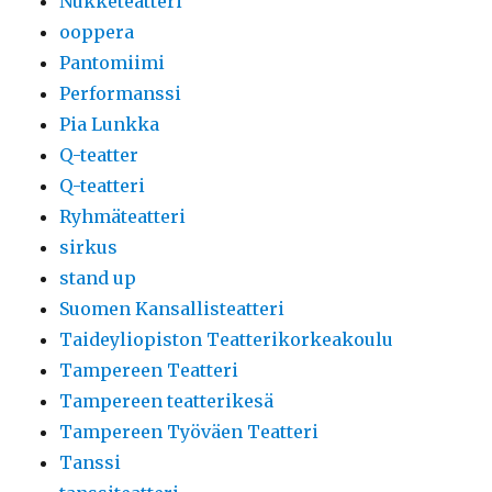
Nukketeatteri
ooppera
Pantomiimi
Performanssi
Pia Lunkka
Q-teatter
Q-teatteri
Ryhmäteatteri
sirkus
stand up
Suomen Kansallisteatteri
Taideyliopiston Teatterikorkeakoulu
Tampereen Teatteri
Tampereen teatterikesä
Tampereen Työväen Teatteri
Tanssi