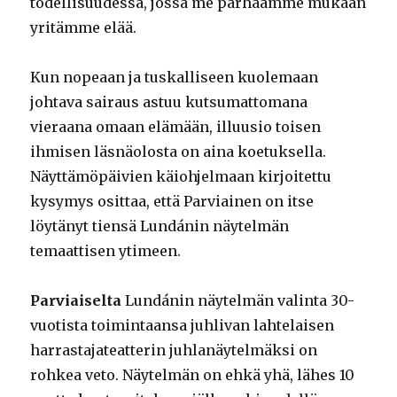
todellisuudessa, jossa me parhaamme mukaan
yritämme elää.
Kun nopeaan ja tuskalliseen kuolemaan
johtava sairaus astuu kutsumattomana
vieraana omaan elämään, illuusio toisen
ihmisen läsnäolosta on aina koetuksella.
Näyttämöpäivien käiohjelmaan kirjoitettu
kysymys osittaa, että Parviainen on itse
löytänyt tiensä Lundánin näytelmän
temaattisen ytimeen.
Parviaiselta
Lundánin näytelmän valinta 30-
vuotista toimintaansa juhlivan lahtelaisen
harrastajateatterin juhlanäytelmäksi on
rohkea veto. Näytelmän on ehkä yhä, lähes 10