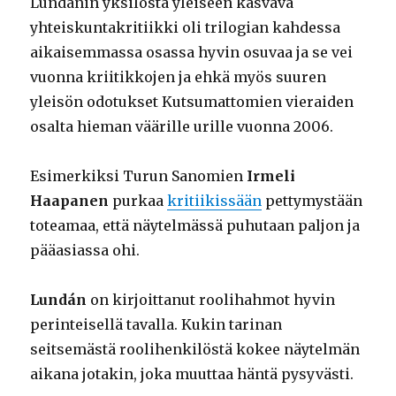
Lundánin yksilöstä yleiseen kasvava
yhteiskuntakritiikki oli trilogian kahdessa
aikaisemmassa osassa hyvin osuvaa ja se vei
vuonna kriitikkojen ja ehkä myös suuren
yleisön odotukset Kutsumattomien vieraiden
osalta hieman väärille urille vuonna 2006.
Esimerkiksi Turun Sanomien
Irmeli
Haapanen
purkaa
kritiikissään
pettymystään
toteamaa, että näytelmässä puhutaan paljon ja
pääasiassa ohi.
Lundán
on kirjoittanut roolihahmot hyvin
perinteisellä tavalla. Kukin tarinan
seitsemästä roolihenkilöstä kokee näytelmän
aikana jotakin, joka muuttaa häntä pysyvästi.