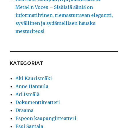
Meta4:n Voces – Sisäisiä ääniä on
informatiivinen, riemastuttavan elegantti,
syvällinen ja sydämellisen hauska
mestariteos!
KATEGORIAT
Aki Kaurismäki
Anne Hannula
Ari Ismälä
Dokumenttiteatteri
Draama
Espoon kaupunginteatteri
Essi Santala