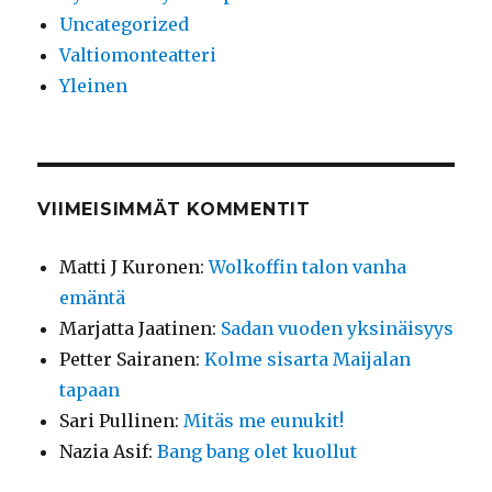
Uncategorized
Valtiomonteatteri
Yleinen
VIIMEISIMMÄT KOMMENTIT
Matti J Kuronen
:
Wolkoffin talon vanha
emäntä
Marjatta Jaatinen
:
Sadan vuoden yksinäisyys
Petter Sairanen
:
Kolme sisarta Maijalan
tapaan
Sari Pullinen
:
Mitäs me eunukit!
Nazia Asif
:
Bang bang olet kuollut