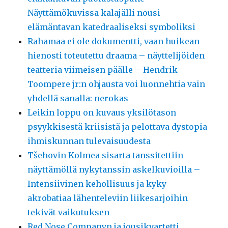
Näyttämökuvissa kalajälli nousi
elämäntavan katedraaliseksi symboliksi
Rahamaa ei ole dokumentti, vaan huikean
hienosti toteutettu draama – näyttelijöiden
teatteria viimeisen päälle – Hendrik
Toompere jr:n ohjausta voi luonnehtia vain
yhdellä sanalla: nerokas
Leikin loppu on kuvaus yksilötason
psyykkisestä kriisistä ja pelottava dystopia
ihmiskunnan tulevaisuudesta
Tšehovin Kolmea sisarta tanssitettiin
näyttämöllä nykytanssin askelkuvioilla –
Intensiivinen kehollisuus ja kyky
akrobatiaa lähenteleviin liikesarjoihin
tekivät vaikutuksen
Red Nose Companyn ja jousikvartetti