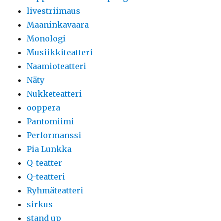
livestriimaus
Maaninkavaara
Monologi
Musiikkiteatteri
Naamioteatteri
Näty
Nukketeatteri
ooppera
Pantomiimi
Performanssi
Pia Lunkka
Q-teatter
Q-teatteri
Ryhmäteatteri
sirkus
stand up