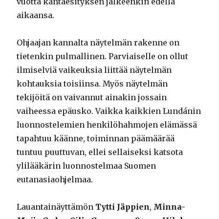
vuotta kantaesityksen jälkeenkin edellä
aikaansa.
Ohjaajan kannalta näytelmän rakenne on
tietenkin pulmallinen. Parviaiselle on ollut
ilmiselviä vaikeuksia liittää näytelmän
kohtauksia toisiinsa. Myös näytelmän
tekijöitä on vaivannut ainakin jossain
vaiheessa epäusko. Vaikka kaikkien Lundánin
luonnostelemien henkilöhahmojen elämässä
tapahtuu käänne, toiminnan päämäärää
tuntuu puuttuvan, ellei sellaiseksi katsota
ylilääkärin luonnostelmaa Suomen
eutanasiaohjelmaa.
Lauantainäyttämön
Tytti Jäppien
,
Minna-