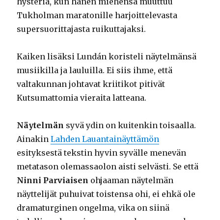
hysteria, kun hänen miehensä muuttuu
Tukholman maratonille harjoittelevasta
supersuorittajasta ruikuttajaksi.
Kaiken lisäksi Lundán koristeli näytelmänsä
musiikilla ja lauluilla. Ei siis ihme, että
valtakunnan johtavat kriitikot pitivät
Kutsumattomia vieraita latteana.
Näytelmän
syvä ydin on kuitenkin toisaalla.
Ainakin
Lahden Lauantainäyttämön
esityksestä tekstin hyvin syvälle menevän
metatason olemassaolon aisti selvästi. Se että
Ninni Parviaisen
ohjaaman näytelmän
näyttelijät puhuivat toistensa ohi, ei ehkä ole
dramaturginen ongelma, vika on siinä