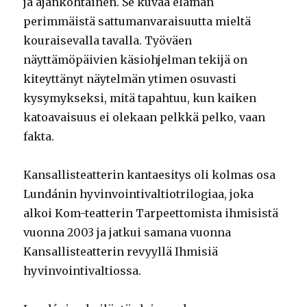
ja ajankohtainen. Se kuvaa elämän
perimmäistä sattumanvaraisuutta mieltä
kouraisevalla tavalla. Työväen
näyttämöpäivien käsiohjelman tekijä on
kiteyttänyt näytelmän ytimen osuvasti
kysymykseksi, mitä tapahtuu, kun kaiken
katoavaisuus ei olekaan pelkkä pelko, vaan
fakta.
Kansallisteatterin kantaesitys oli kolmas osa
Lundánin hyvinvointivaltiotrilogiaa, joka
alkoi Kom-teatterin Tarpeettomista ihmisistä
vuonna 2003 ja jatkui samana vuonna
Kansallisteatterin revyyllä Ihmisiä
hyvinvointivaltiossa.