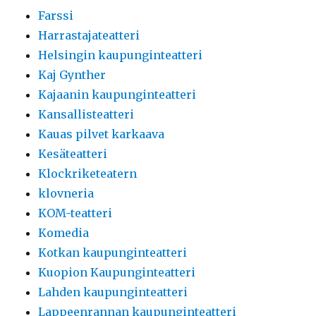
Farssi
Harrastajateatteri
Helsingin kaupunginteatteri
Kaj Gynther
Kajaanin kaupunginteatteri
Kansallisteatteri
Kauas pilvet karkaava
Kesäteatteri
Klockriketeatern
klovneria
KOM-teatteri
Komedia
Kotkan kaupunginteatteri
Kuopion Kaupunginteatteri
Lahden kaupunginteatteri
Lappeenrannan kaupunginteatteri