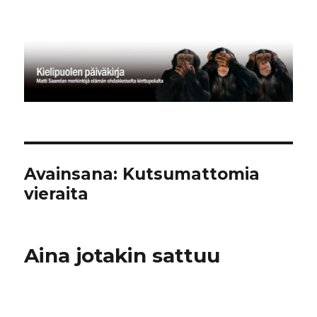
Kielipuolen päiväkirja
Avainsana:
Kutsumattomia
vieraita
Aina jotakin sattuu