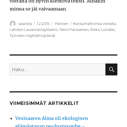
vieraita on hyvin kiehtova teksti. Ainakin
minua se jäi vaivaamaan.
Kirjoittaja
Julkaistu
Kategoriat
Avainsanat
saarela
1.2.2015
Yleinen
Kutsumattomia vieraita
,
Lahden Lauantainäyttämö
,
Ninni Parviainen
,
Reko Lundán
,
Työväen näyttämöpäivät
HA
Etsi:
VIIMEISIMMÄT ARTIKKELIT
Vesisaaren Alma oli ekologisen
elämäntavan puolustuspuhe –