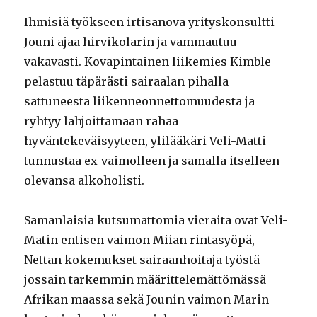
Ihmisiä työkseen irtisanova yrityskonsultti
Jouni ajaa hirvikolarin ja vammautuu
vakavasti. Kovapintainen liikemies Kimble
pelastuu täpärästi sairaalan pihalla
sattuneesta liikenneonnettomuudesta ja
ryhtyy lahjoittamaan rahaa
hyväntekeväisyyteen, ylilääkäri Veli-Matti
tunnustaa ex-vaimolleen ja samalla itselleen
olevansa alkoholisti.
Samanlaisia kutsumattomia vieraita ovat Veli-
Matin entisen vaimon Miian rintasyöpä,
Nettan kokemukset sairaanhoitaja työstä
jossain tarkemmin määrittelemättömässä
Afrikan maassa sekä Jounin vaimon Marin