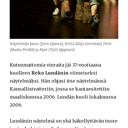
Näytelmän Jouni (Jetro Ojanen), Netta (Silja Grenman), Petri
(Marko Perälä) ja Mari (Tytti Jäppinen)
Kutsumattomia vieraita jäi 37-vuotiaana
kuolleen
Reko Lundánin
viimeiseksi
näytelmäksi. Hän ohjasi itse näytelmänsä
Kansallisteatteriin, jossa se kantaesitettiin
maaliskuussa 2006. Lundán kuoli lokakuussa
2006.
Lundánin näytelmä on yhä häkellyttävän tuore