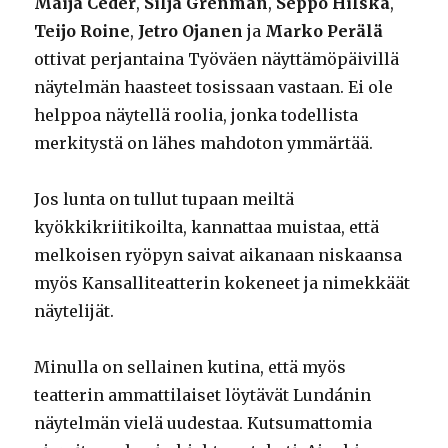
Maija Ceder
,
Silja Grenman
,
Seppo Hilska
,
Teijo Roine
,
Jetro Ojanen
ja
Marko Perälä
ottivat perjantaina Työväen näyttämöpäivillä
näytelmän haasteet tosissaan vastaan. Ei ole
helppoa näytellä roolia, jonka todellista
merkitystä on lähes mahdoton ymmärtää.
Jos lunta on tullut tupaan meiltä
kyökkikriitikoilta, kannattaa muistaa, että
melkoisen ryöpyn saivat aikanaan niskaansa
myös Kansalliteatterin kokeneet ja nimekkäät
näytelijät.
Minulla on sellainen kutina, että myös
teatterin ammattilaiset löytävät Lundánin
näytelmän vielä uudestaa. Kutsumattomia