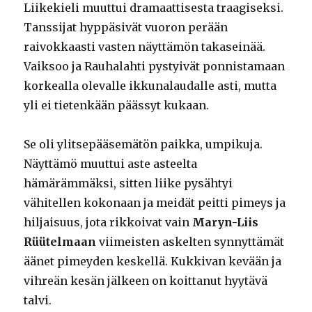
Liikekieli muuttui dramaattisesta traagiseksi.
Tanssijat hyppäsivät vuoron perään
raivokkaasti vasten näyttämön takaseinää.
Vaiksoo ja Rauhalahti pystyivät ponnistamaan
korkealla olevalle ikkunalaudalle asti, mutta
yli ei tietenkään päässyt kukaan.
Se oli ylitsepääsemätön paikka, umpikuja.
Näyttämö muuttui aste asteelta
hämärämmäksi, sitten liike pysähtyi
vähitellen kokonaan ja meidät peitti pimeys ja
hiljaisuus, jota rikkoivat vain
Maryn-Liis
Rüütelmaan
viimeisten askelten synnyttämät
äänet pimeyden keskellä. Kukkivan kevään ja
vihreän kesän jälkeen on koittanut hyytävä
talvi.