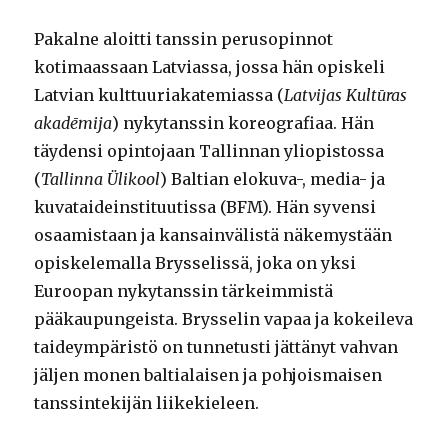
Pakalne aloitti tanssin perusopinnot
kotimaassaan Latviassa, jossa hän opiskeli
Latvian kulttuuriakatemiassa (
Latvijas Kultūras
akadēmija
) nykytanssin koreografiaa. Hän
täydensi opintojaan Tallinnan yliopistossa
(
Tallinna Ülikool
) Baltian elokuva-, media- ja
kuvataideinstituutissa (BFM). Hän syvensi
osaamistaan ja kansainvälistä näkemystään
opiskelemalla Brysselissä, joka on yksi
Euroopan nykytanssin tärkeimmistä
pääkaupungeista. Brysselin vapaa ja kokeileva
taideympäristö on tunnetusti jättänyt vahvan
jäljen monen baltialaisen ja pohjoismaisen
tanssintekijän liikekieleen.