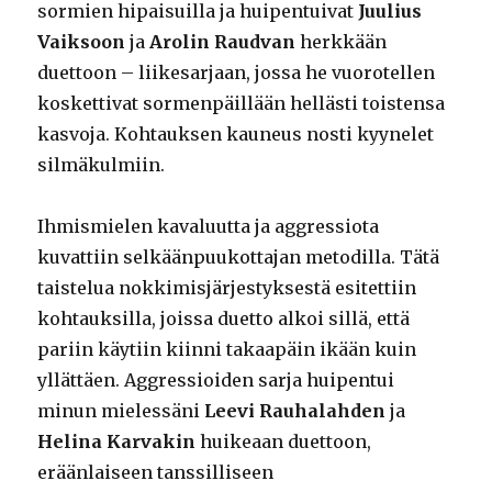
sormien hipaisuilla ja huipentuivat
Juulius
Vaiksoon
ja
Arolin Raudvan
herkkään
duettoon – liikesarjaan, jossa he vuorotellen
koskettivat sormenpäillään hellästi toistensa
kasvoja. Kohtauksen kauneus nosti kyynelet
silmäkulmiin.
Ihmismielen kavaluutta ja aggressiota
kuvattiin selkäänpuukottajan metodilla. Tätä
taistelua nokkimisjärjestyksestä esitettiin
kohtauksilla, joissa duetto alkoi sillä, että
pariin käytiin kiinni takaapäin ikään kuin
yllättäen. Aggressioiden sarja huipentui
minun mielessäni
Leevi Rauhalahden
ja
Helina Karvakin
huikeaan duettoon,
eräänlaiseen tanssilliseen