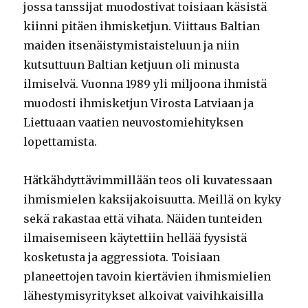
jossa tanssijat muodostivat toisiaan käsistä
kiinni pitäen ihmisketjun. Viittaus Baltian
maiden itsenäistymistaisteluun ja niin
kutsuttuun Baltian ketjuun oli minusta
ilmiselvä. Vuonna 1989 yli miljoona ihmistä
muodosti ihmisketjun Virosta Latviaan ja
Liettuaan vaatien neuvostomiehityksen
lopettamista.
Hätkähdyttävimmillään teos oli kuvatessaan
ihmismielen kaksijakoisuutta. Meillä on kyky
sekä rakastaa että vihata. Näiden tunteiden
ilmaisemiseen käytettiin hellää fyysistä
kosketusta ja aggressiota. Toisiaan
planeettojen tavoin kiertävien ihmismielien
lähestymisyritykset alkoivat vaivihkaisilla