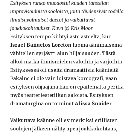
Esityksen runko muodostui kuuden tanssijan
improvisoiduista sooloista, joita täydensivät todella
ilmaisuvoimaiset duetot ja vaikuttavat
joukkokohtaukset. Kuva (c) Kris Moor
Esityksen tempo kiihtyi aste asteelta, kun
Israel Bañuelos Loreton
luoma äänimaisema
vähitellen syrjäytti alun hiljaisuuden. Tästä
alkoi matka ihmismielen valoihin ja varjoihin.
Esityksessä oli useita dramaattisia käänteitä.
Pakalne ei ole vain loistava koreografi, vaan
esityksen ohjaajana hän on epäilemättä perillä
myös teatteriestetiikan saloista. Esityksen
dramaturgina on toiminut
Alissa Šnaider
.
Vaikuttava käänne oli esimerkiksi erillisten
soolojen jälkeen nähty upea joukkokohtaus,