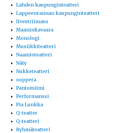
Lahden kaupunginteatteri
Lappeenrannan kaupunginteatteri
livestriimaus
Maaninkavaara
Monologi
Musiikkiteatteri
Naamioteatteri
Näty
Nukketeatteri
ooppera
Pantomiimi
Performanssi
Pia Lunkka
Q-teatter
Q-teatteri
Ryhmäteatteri