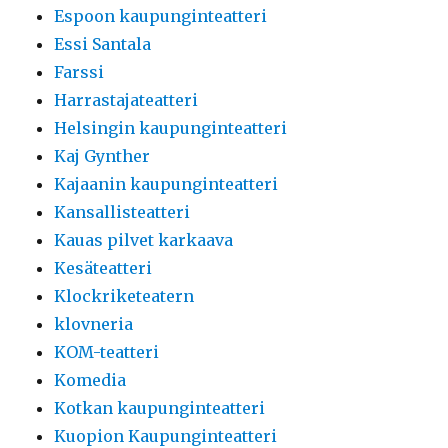
Espoon kaupunginteatteri
Essi Santala
Farssi
Harrastajateatteri
Helsingin kaupunginteatteri
Kaj Gynther
Kajaanin kaupunginteatteri
Kansallisteatteri
Kauas pilvet karkaava
Kesäteatteri
Klockriketeatern
klovneria
KOM-teatteri
Komedia
Kotkan kaupunginteatteri
Kuopion Kaupunginteatteri