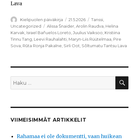
Lava
Kirjoittaja
Julkaistu
Kategoriat
Kielipuolen päiväkirja
21.5.2026
Tanssi
,
Avainsanat
Uncategorized
Alissa Šnaider
,
Arolin Raudva
,
Helina
Karvak
,
Israel Bañuelos Loreto
,
Juulius Vaiksoo
,
Kristiina
Tinnu Tang
,
Leevi Rauhalahti
,
Maryn-Liis Rüütelmaa
,
Pire
Sova
,
Rūta Ronja Pakalne
,
Sirli Oot
,
Sõltumatu Tantsu Lava
HA
Etsi:
VIIMEISIMMÄT ARTIKKELIT
Rahamaa ei ole dokumentti, vaan huikean