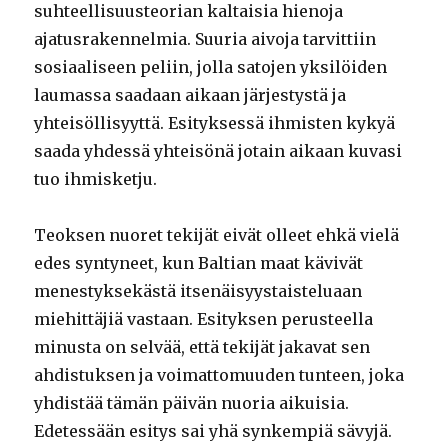
suhteellisuusteorian kaltaisia hienoja
ajatusrakennelmia. Suuria aivoja tarvittiin
sosiaaliseen peliin, jolla satojen yksilöiden
laumassa saadaan aikaan järjestystä ja
yhteisöllisyyttä. Esityksessä ihmisten kykyä
saada yhdessä yhteisönä jotain aikaan kuvasi
tuo ihmisketju.
Teoksen nuoret tekijät eivät olleet ehkä vielä
edes syntyneet, kun Baltian maat kävivät
menestyksekästä itsenäisyystaisteluaan
miehittäjiä vastaan. Esityksen perusteella
minusta on selvää, että tekijät jakavat sen
ahdistuksen ja voimattomuuden tunteen, joka
yhdistää tämän päivän nuoria aikuisia.
Edetessään esitys sai yhä synkempiä sävyjä.