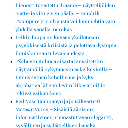
hienosti toteutettu draama – näyttelijöiden
teatteria viimeisen päälle – Hendrik
Toompere jr:n ohjausta voi luonnehtia vain
yhdellä sanalla: nerokas
Leikin loppu on kuvaus yksilötason
psyykkisestä kriisistä ja pelottava dystopia
ihmiskunnan tulevaisuudesta
Tšehovin Kolmea sisarta tanssitettiin
näyttämöllä nykytanssin askelkuvioilla –
Intensiivinen kehollisuus ja kyky
akrobatiaa lähenteleviin liikesarjoihin
tekivät vaikutuksen
Red Nose Companyn ja jousikvartetti
Meta4:n Voces – Sisäisiä ääniä on
informatiivinen, riemastuttavan elegantti,
syvällinen ja sydämellisen hauska