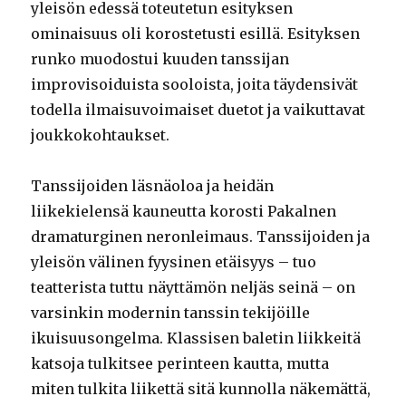
yleisön edessä toteutetun esityksen
ominaisuus oli korostetusti esillä. Esityksen
runko muodostui kuuden tanssijan
improvisoiduista sooloista, joita täydensivät
todella ilmaisuvoimaiset duetot ja vaikuttavat
joukkokohtaukset.
Tanssijoiden läsnäoloa ja heidän
liikekielensä kauneutta korosti Pakalnen
dramaturginen neronleimaus. Tanssijoiden ja
yleisön välinen fyysinen etäisyys – tuo
teatterista tuttu näyttämön neljäs seinä – on
varsinkin modernin tanssin tekijöille
ikuisuusongelma. Klassisen baletin liikkeitä
katsoja tulkitsee perinteen kautta, mutta
miten tulkita liikettä sitä kunnolla näkemättä,