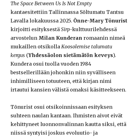
The Space Between Us Is Not Empty
kantaesitettiin Tallinnassa Sõltumatu Tantsu
Lavalla lokakuussa 2025.
Õnne-Mary Tõnurist
kirjoitti esityksestä
Sirp
-kulttuurilehdessä
arvostelun
Milan Kunderan
romaanin nimeä
mukaillen otsikolla
Koosolemise talumatu
kergus
(
Yhdessäolon sietämätön keveys
).
Kundera osui tuolla vuoden 1984
bestsellerillään johonkin niin syvälliseen
inhimilliseen totuuteen, että kirjan nimi
irtautui kansien välistä omaksi käsitteekseen.
Tõnurist osui otsikoinnissaan esityksen
suhteen naulan kantaan. Ihmisten aivot eivät
kehittyneet luonnonvalinnan kautta siksi, että
niissä syntyisi joskus evoluutio- ja