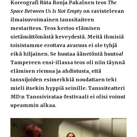
Koreografi Rūta Ronja Pakalnen teos
The
Space Between Us Is Not Empty
on ravistelevan
ilmaisuvoimainen tanssitaiteen
mestariteos. Teos kertoo elämisen
sietämättömästä keveydestä. Meitä ihmisiä
toisistamme erottava avaruus ei ole tyhjä
eikä hiljainen. Se huutaa äänetöntä huutoa!
Tampereen ensi-illassa teos oli niin täynnä
elämisen riemua ja ahdistusta, että
tanssijoiden esimerkkiä noudattaen teki
mieli itsekin hyppiä seinille. Tanssiteatteri
MD:n Tanssivirataa-festivaali ei olisi voinut
upeammin alkaa.