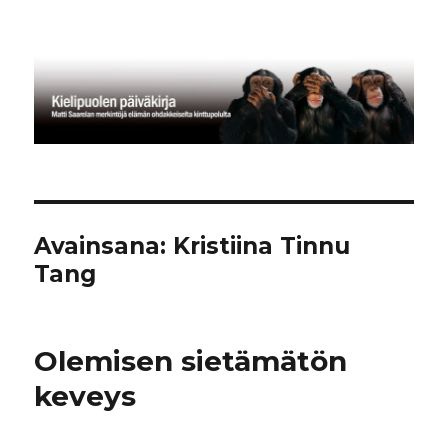
Kielipuolen päiväkirja
Avainsana:
Kristiina Tinnu
Tang
Olemisen sietämätön
keveys