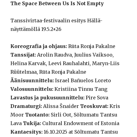
The Space Between Us Is Not Empty
Tanssivirtaa-festivaalin esitys Hällä-
näyttämöllä 19.5.2+26
Koreografia ja ohjaus:
Rūta Ronja Pakalne
Tanssijat:
Arolin Raudva, Juulius Vaiksoo,
Helina Karvak, Leevi Rauhalahti, Maryn-Liis
Rüütelmaa, Rūta Ronja Pakalne
Äänisuunnittelu:
Israel Bañuelos Loreto
Valosuunnittelu:
Kristiina Tinnu Tang
Lavastus ja pukusuunnittelu:
Pire Sova
Dramaturgi:
Alissa Šnaider
Teoskuvat:
Kris
Moor
Tuotanto:
Sirli Oot, Sõltumatu Tantsu
Lava
Tukija:
Cultural Endowment of Estonia
Kantaesitys:
16.10.2025 at Sõltumatu Tantsu