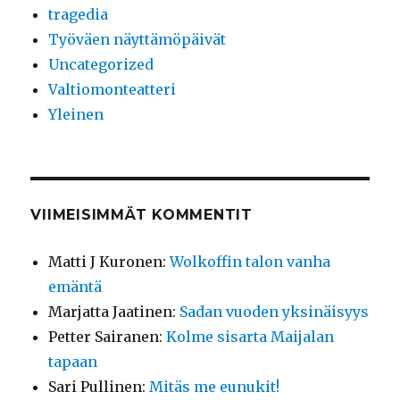
tragedia
Työväen näyttämöpäivät
Uncategorized
Valtiomonteatteri
Yleinen
VIIMEISIMMÄT KOMMENTIT
Matti J Kuronen
:
Wolkoffin talon vanha
emäntä
Marjatta Jaatinen
:
Sadan vuoden yksinäisyys
Petter Sairanen
:
Kolme sisarta Maijalan
tapaan
Sari Pullinen
:
Mitäs me eunukit!