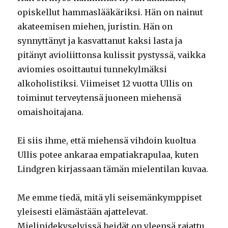
opiskellut hammaslääkäriksi. Hän on nainut
akateemisen miehen, juristin. Hän on
synnyttänyt ja kasvattanut kaksi lasta ja
pitänyt avioliittonsa kulissit pystyssä, vaikka
aviomies osoittautui tunnekylmäksi
alkoholistiksi. Viimeiset 12 vuotta Ullis on
toiminut terveytensä juoneen miehensä
omaishoitajana.
Ei siis ihme, että miehensä vihdoin kuoltua
Ullis potee ankaraa empatiakrapulaa, kuten
Lindgren kirjassaan tämän mielentilan kuvaa.
Me emme tiedä, mitä yli seisemänkymppiset
yleisesti elämästään ajattelevat.
Mielipidekyselyissä heidät on yleensä rajattu