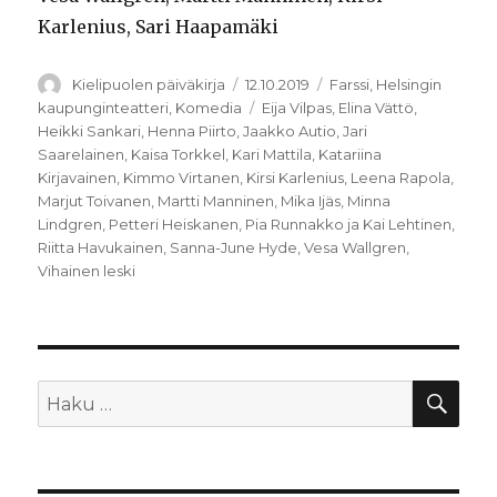
Karlenius, Sari Haapamäki
Kirjoittaja
Julkaistu
Kategoriat
Kielipuolen päiväkirja
12.10.2019
Farssi
,
Helsingin
Avainsanat
kaupunginteatteri
,
Komedia
Eija Vilpas
,
Elina Vättö
,
Heikki Sankari
,
Henna Piirto
,
Jaakko Autio
,
Jari
Saarelainen
,
Kaisa Torkkel
,
Kari Mattila
,
Katariina
Kirjavainen
,
Kimmo Virtanen
,
Kirsi Karlenius
,
Leena Rapola
,
Marjut Toivanen
,
Martti Manninen
,
Mika Ijäs
,
Minna
Lindgren
,
Petteri Heiskanen
,
Pia Runnakko ja Kai Lehtinen
,
Riitta Havukainen
,
Sanna-June Hyde
,
Vesa Wallgren
,
Vihainen leski
HA
Etsi: