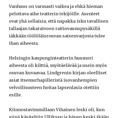
Vanhuus on varmasti vaikea ja ehkä hieman
pelottava aihe teatterin tekijöille. Asenteet
ovat yhä sellaisia, että napakka isku tavallisen
tallaajan takaraivoon raitiovaunupysäkillä
iäkkään töölöläisrouvan sateenvarjosta tulee
ihan aiheesta.
Helsingin kaupunginteatterin huumori
aiheesta oli kilttiä, myötäelävää ja usein myös
osuvan kuvaavaa. Lindgrenin kirjan oleelliset
asiat itsemurhapilleristä isovanhempien
velvollisuuteen hoitaa lapsenlasia otettiin
esille.
Kiinnostavimmillaan Vihainen leski oli, kun
siinä käsiteltiin Ulliksen ja hänen keski-ikään