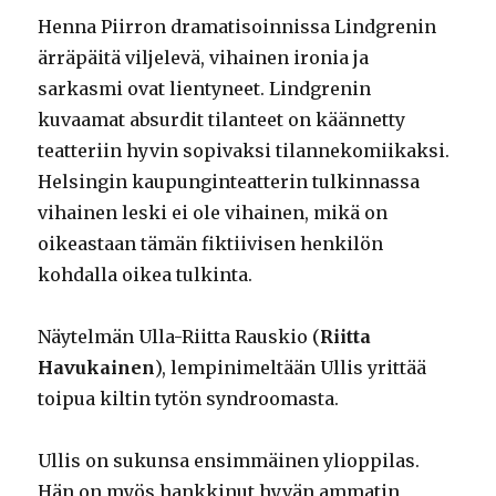
Henna Piirron dramatisoinnissa Lindgrenin
ärräpäitä viljelevä, vihainen ironia ja
sarkasmi ovat lientyneet. Lindgrenin
kuvaamat absurdit tilanteet on käännetty
teatteriin hyvin sopivaksi tilannekomiikaksi.
Helsingin kaupunginteatterin tulkinnassa
vihainen leski ei ole vihainen, mikä on
oikeastaan tämän fiktiivisen henkilön
kohdalla oikea tulkinta.
Näytelmän Ulla-Riitta Rauskio (
Riitta
Havukainen
), lempinimeltään Ullis yrittää
toipua kiltin tytön syndroomasta.
Ullis on sukunsa ensimmäinen ylioppilas.
Hän on myös hankkinut hyvän ammatin,