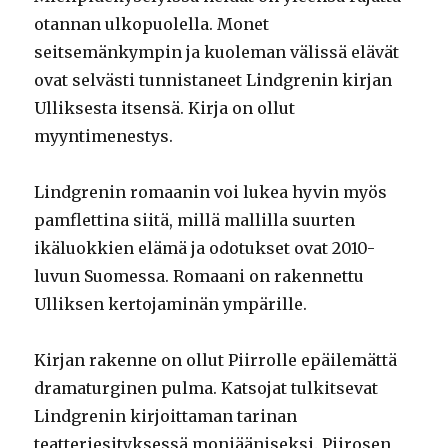
otannan ulkopuolella. Monet
seitsemänkympin ja kuoleman välissä elävät
ovat selvästi tunnistaneet Lindgrenin kirjan
Ulliksesta itsensä. Kirja on ollut
myyntimenestys.
Lindgrenin romaanin voi lukea hyvin myös
pamflettina siitä, millä mallilla suurten
ikäluokkien elämä ja odotukset ovat 2010-
luvun Suomessa. Romaani on rakennettu
Ulliksen kertojaminän ympärille.
Kirjan rakenne on ollut Piirrolle epäilemättä
dramaturginen pulma. Katsojat tulkitsevat
Lindgrenin kirjoittaman tarinan
teatteriesityksessä moniääniseksi. Piirosen