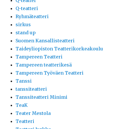
Q-teatter
Q-teatteri
Ryhmäteatteri
sirkus
stand up
Suomen Kansallisteatteri
Taideyliopiston Teatterikorkeakoulu
Tampereen Teatteri
Tampereen teatterikesä
Tampereen Työväen Teatteri
Tanssi
tanssiteatteri
Tanssiteatteri Minimi
TeaK
Teater Mestola
Teatteri