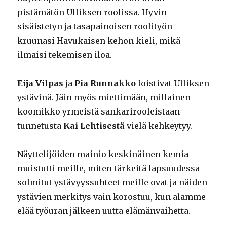
pistämätön Ulliksen roolissa. Hyvin
sisäistetyn ja tasapainoisen roolityön
kruunasi Havukaisen kehon kieli, mikä
ilmaisi tekemisen iloa.
Eija Vilpas
ja
Pia Runnakko
loistivat Ulliksen
ystävinä. Jäin myös miettimään, millainen
koomikko yrmeistä sankarirooleistaan
tunnetusta
Kai Lehtisestä
vielä kehkeytyy.
Näyttelijöiden mainio keskinäinen kemia
muistutti meille, miten tärkeitä lapsuudessa
solmitut ystävyyssuhteet meille ovat ja näiden
ystävien merkitys vain korostuu, kun alamme
elää työuran jälkeen uutta elämänvaihetta.