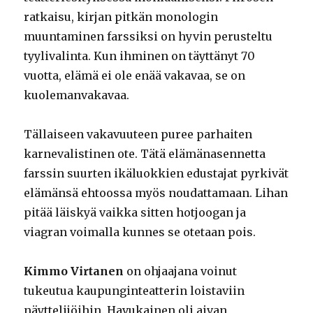
ratkaisu, kirjan pitkän monologin
muuntaminen farssiksi on hyvin perusteltu
tyylivalinta. Kun ihminen on täyttänyt 70
vuotta, elämä ei ole enää vakavaa, se on
kuolemanvakavaa.
Tällaiseen vakavuuteen puree parhaiten
karnevalistinen ote. Tätä elämänasennetta
farssin suurten ikäluokkien edustajat pyrkivät
elämänsä ehtoossa myös noudattamaan. Lihan
pitää läiskyä vaikka sitten hotjoogan ja
viagran voimalla kunnes se otetaan pois.
Kimmo Virtanen
on ohjaajana voinut
tukeutua kaupunginteatterin loistaviin
näyttelijöihin. Havukainen oli aivan