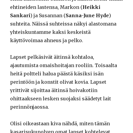
ehtineiden lastensa, Markon (
Heikki
Sankari
) ja Susannan (
Sanna-June Hyde
)
suhteita. Näissä suhteissa näkyi alastomana
yhteiskuntamme kaksi keskeistä
käyttövoimaa ahneus ja pelko.
Lapset pelkäsivät äitinsä kohtaloa,
ajautumista omaishoitajan rooliin. Toisaalta
heitä poltteli halua päästä käsiksi isän
perintöön ja konstit olivat kovia. Lapset
yrittivät sijoittaa äitinsä hoivakotiin
ohittaakseen lesken suojaksi säädetyt lait
perinnönjaossa.
Olisi oikeastaan kiva nähdä, miten tämän
kasarisukupolven omat lapset kohtelevat