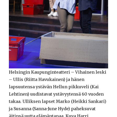
Helsingin Kaupunginteatteri – Vihainen leski
– Ullis (Riitta Havukainen) ja hänen
lapsuutensa ystävän Hellun pikkuveli (Kai
Lehtinen) uudistavat ystävyytensä 60 vuoden
takaa. Ulliksen lapset Marko (Heikki Sankari)
ja Susanna (Sanna-June Hyde) paheksuvat
äitinsä uutta elämäntapaa. Kuva Harri