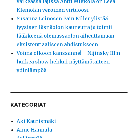
vaikeassa lajissa Antti Mikkola on Leea
Klemolan veroinen virtuoosi
Susanna Leinosen Pain Killer ylistää
fyysisen läsnäolon kauneutta ja toimii
lääkkeenä olemassaolon aiheuttamaan
eksistentiaaliseen ahdistukseen
Voima olkoon kanssanne! – Nijinsky III:n
huikea show hehkui näyttämötaiteen
ydinlämpöä
KATEGORIAT
Aki Kaurismäki
Anne Hannula