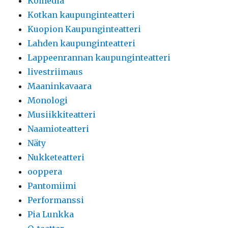
Komedia
Kotkan kaupunginteatteri
Kuopion Kaupunginteatteri
Lahden kaupunginteatteri
Lappeenrannan kaupunginteatteri
livestriimaus
Maaninkavaara
Monologi
Musiikkiteatteri
Naamioteatteri
Näty
Nukketeatteri
ooppera
Pantomiimi
Performanssi
Pia Lunkka