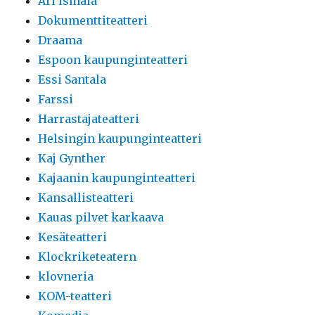
Ari Ismälä
Dokumenttiteatteri
Draama
Espoon kaupunginteatteri
Essi Santala
Farssi
Harrastajateatteri
Helsingin kaupunginteatteri
Kaj Gynther
Kajaanin kaupunginteatteri
Kansallisteatteri
Kauas pilvet karkaava
Kesäteatteri
Klockriketeatern
klovneria
KOM-teatteri