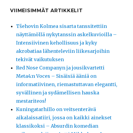
VIIMEISIMMÄT ARTIKKELIT
Tšehovin Kolmea sisarta tanssitettiin
näyttämöllä nykytanssin askelkuvioilla –
Intensiivinen kehollisuus ja kyky
akrobatiaa lähenteleviin liikesarjoihin
tekivät vaikutuksen
Red Nose Companyn ja jousikvartetti
Meta4:n Voces – Sisäisiä ääniä on
informatiivinen, riemastuttavan elegantti,
syvällinen ja sydämellisen hauska
mestariteos!
Kuningatarhillo on veitsenterävä
aikalaissatiiri, jossa on kaikki ainekset
klassikoksi – Absurdin komedian