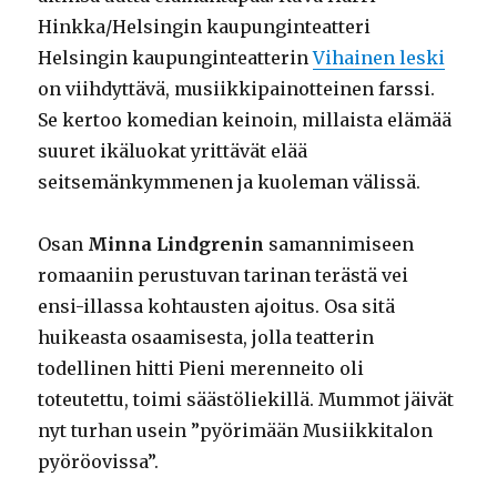
Hinkka/Helsingin kaupunginteatteri
Helsingin kaupunginteatterin
Vihainen leski
on viihdyttävä, musiikkipainotteinen farssi.
Se kertoo komedian keinoin, millaista elämää
suuret ikäluokat yrittävät elää
seitsemänkymmenen ja kuoleman välissä.
Osan
Minna Lindgrenin
samannimiseen
romaaniin perustuvan tarinan terästä vei
ensi-illassa kohtausten ajoitus. Osa sitä
huikeasta osaamisesta, jolla teatterin
todellinen hitti Pieni merenneito oli
toteutettu, toimi säästöliekillä. Mummot jäivät
nyt turhan usein ”pyörimään Musiikkitalon
pyöröovissa”.