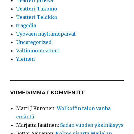
Teatteri Jurkka
Teatteri Takomo
Teatteri Telakka
tragedia
Työväen näyttämöpäivät
Uncategorized
Valtiomonteatteri
Yleinen
VIIMEISIMMÄT KOMMENTIT
Matti J Kuronen
:
Wolkoffin talon vanha
emäntä
Marjatta Jaatinen
:
Sadan vuoden yksinäisyys
Petter Sairanen
:
Kolme sisarta Maijalan