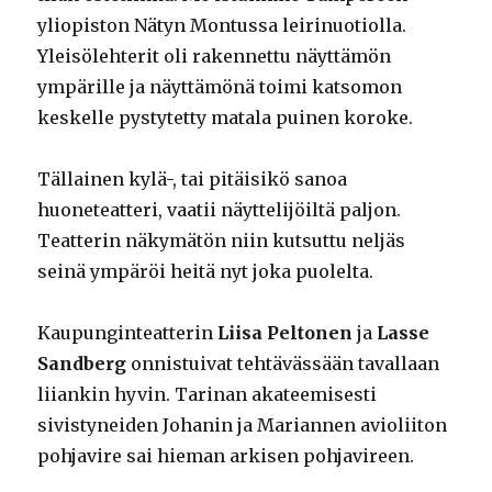
yliopiston Nätyn Montussa leirinuotiolla.
Yleisölehterit oli rakennettu näyttämön
ympärille ja näyttämönä toimi katsomon
keskelle pystytetty matala puinen koroke.
Tällainen kylä-, tai pitäisikö sanoa
huoneteatteri, vaatii näyttelijöiltä paljon.
Teatterin näkymätön niin kutsuttu neljäs
seinä ympäröi heitä nyt joka puolelta.
Kaupunginteatterin
Liisa Peltonen
ja
Lasse
Sandberg
onnistuivat tehtävässään tavallaan
liiankin hyvin. Tarinan akateemisesti
sivistyneiden Johanin ja Mariannen avioliiton
pohjavire sai hieman arkisen pohjavireen.