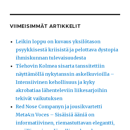
VIIMEISIMMÄT ARTIKKELIT
Leikin loppu on kuvaus yksilötason
psyykkisestä kriisistä ja pelottava dystopia
ihmiskunnan tulevaisuudesta
Tšehovin Kolmea sisarta tanssitettiin
näyttämöllä nykytanssin askelkuvioilla –
Intensiivinen kehollisuus ja kyky
akrobatiaa lähenteleviin liikesarjoihin
tekivät vaikutuksen
Red Nose Companyn ja jousikvartetti
Meta4:n Voces – Sisäisiä ääniä on
informatiivinen, riemastuttavan elegantti,