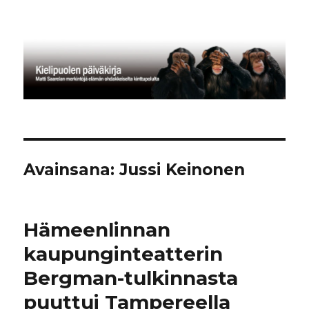
Kielipuolen päiväkirja
Avainsana:
Jussi Keinonen
Hämeenlinnan
kaupunginteatterin
Bergman-tulkinnasta
puuttui Tampereella