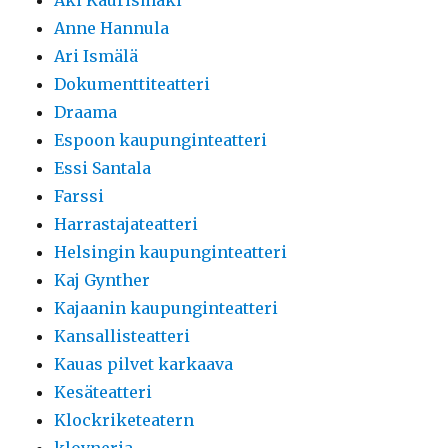
Aki Kaurismäki
Anne Hannula
Ari Ismälä
Dokumenttiteatteri
Draama
Espoon kaupunginteatteri
Essi Santala
Farssi
Harrastajateatteri
Helsingin kaupunginteatteri
Kaj Gynther
Kajaanin kaupunginteatteri
Kansallisteatteri
Kauas pilvet karkaava
Kesäteatteri
Klockriketeatern