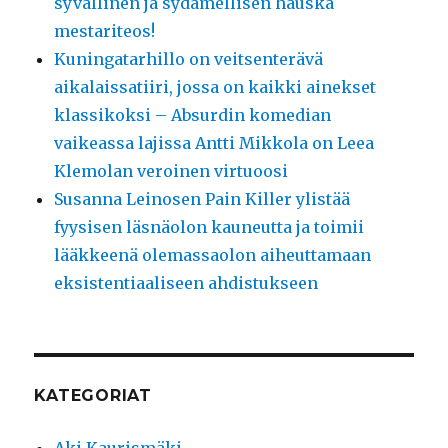
syvällinen ja sydämellisen hauska
mestariteos!
Kuningatarhillo on veitsenterävä
aikalaissatiiri, jossa on kaikki ainekset
klassikoksi – Absurdin komedian
vaikeassa lajissa Antti Mikkola on Leea
Klemolan veroinen virtuoosi
Susanna Leinosen Pain Killer ylistää
fyysisen läsnäolon kauneutta ja toimii
lääkkeenä olemassaolon aiheuttamaan
eksistentiaaliseen ahdistukseen
KATEGORIAT