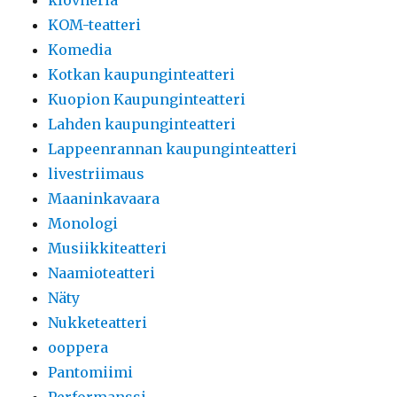
klovneria
KOM-teatteri
Komedia
Kotkan kaupunginteatteri
Kuopion Kaupunginteatteri
Lahden kaupunginteatteri
Lappeenrannan kaupunginteatteri
livestriimaus
Maaninkavaara
Monologi
Musiikkiteatteri
Naamioteatteri
Näty
Nukketeatteri
ooppera
Pantomiimi