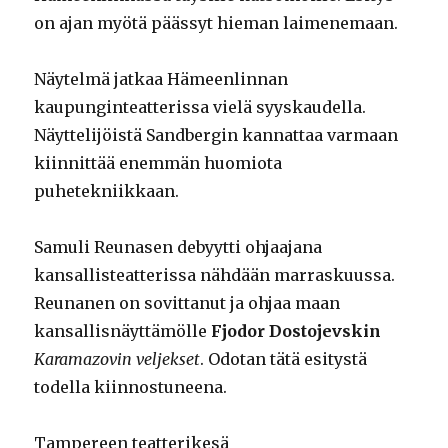
on ajan myötä päässyt hieman laimenemaan.
Näytelmä jatkaa Hämeenlinnan
kaupunginteatterissa vielä syyskaudella.
Näyttelijöistä Sandbergin kannattaa varmaan
kiinnittää enemmän huomiota
puhetekniikkaan.
Samuli Reunasen debyytti ohjaajana
kansallisteatterissa nähdään marraskuussa.
Reunanen on sovittanut ja ohjaa maan
kansallisnäyttämölle
Fjodor Dostojevskin
Karamazovin veljekset
. Odotan tätä esitystä
todella kiinnostuneena.
Tampereen teatterikesä