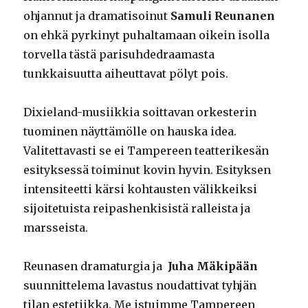
ohjannut ja dramatisoinut
Samuli Reunanen
on ehkä pyrkinyt puhaltamaan oikein isolla
torvella tästä parisuhdedraamasta
tunkkaisuutta aiheuttavat pölyt pois.
Dixieland-musiikkia soittavan orkesterin
tuominen näyttämölle on hauska idea.
Valitettavasti se ei Tampereen teatterikesän
esityksessä toiminut kovin hyvin. Esityksen
intensiteetti kärsi kohtausten välikkeiksi
sijoitetuista reipashenkisistä ralleista ja
marsseista.
Reunasen dramaturgia ja
Juha Mäkipään
suunnittelema lavastus noudattivat tyhjän
tilan estetiikka. Me istuimme Tampereen