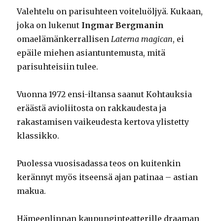
Valehtelu on parisuhteen voiteluöljyä. Kukaan,
joka on lukenut
Ingmar Bergmanin
omaelämänkerrallisen
Laterna magican
, ei
epäile miehen asiantuntemusta, mitä
parisuhteisiin tulee.
Vuonna 1972 ensi-iltansa saanut Kohtauksia
eräästä avioliitosta on rakkaudesta ja
rakastamisen vaikeudesta kertova ylistetty
klassikko.
Puolessa vuosisadassa teos on kuitenkin
kerännyt myös itseensä ajan patinaa – astian
makua.
Hämeenlinnan kaupunginteatterille draaman