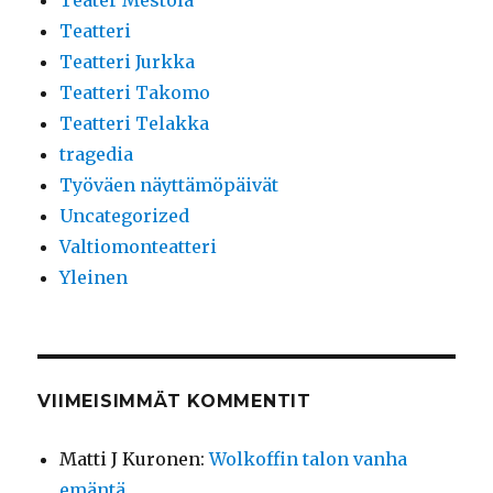
Teater Mestola
Teatteri
Teatteri Jurkka
Teatteri Takomo
Teatteri Telakka
tragedia
Työväen näyttämöpäivät
Uncategorized
Valtiomonteatteri
Yleinen
VIIMEISIMMÄT KOMMENTIT
Matti J Kuronen
:
Wolkoffin talon vanha
emäntä