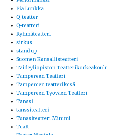
Performanssi
Pia Lunkka
Q-teatter
Q-teatteri
Ryhmäteatteri
sirkus
stand up
Suomen Kansallisteatteri
Taideyliopiston Teatterikorkeakoulu
Tampereen Teatteri
Tampereen teatterikesä
Tampereen Työväen Teatteri
Tanssi
tanssiteatteri
Tanssiteatteri Minimi
TeaK