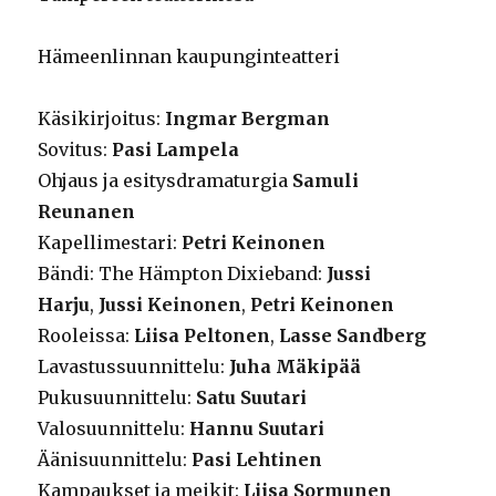
Hämeenlinnan kaupunginteatteri
Käsikirjoitus:
Ingmar Bergman
Sovitus:
Pasi Lampela
Ohjaus ja esitysdramaturgia
Samuli
Reunanen
Kapellimestari:
Petri Keinonen
Bändi: The Hämpton Dixieband:
Jussi
Harju
,
Jussi Keinonen
,
Petri Keinonen
Rooleissa:
Liisa Peltonen
,
Lasse Sandberg
Lavastussuunnittelu:
Juha Mäkipää
Pukusuunnittelu:
Satu Suutari
Valosuunnittelu:
Hannu Suutari
Äänisuunnittelu:
Pasi Lehtinen
Kampaukset ja meikit:
Liisa Sormunen