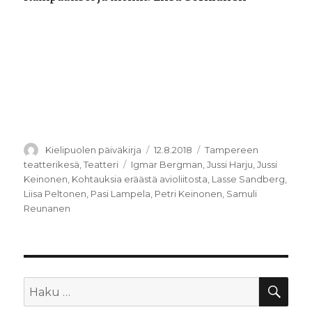
Kirjoittaja
Julkaistu
Kategoriat
Kielipuolen päiväkirja
12.8.2018
Tampereen
Avainsanat
teatterikesä
,
Teatteri
Igmar Bergman
,
Jussi Harju
,
Jussi
Keinonen
,
Kohtauksia eräästä avioliitosta
,
Lasse Sandberg
,
Liisa Peltonen
,
Pasi Lampela
,
Petri Keinonen
,
Samuli
Reunanen
HA
Etsi: