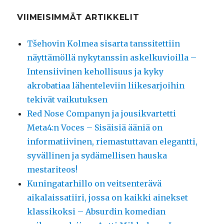
VIIMEISIMMÄT ARTIKKELIT
Tšehovin Kolmea sisarta tanssitettiin
näyttämöllä nykytanssin askelkuvioilla –
Intensiivinen kehollisuus ja kyky
akrobatiaa lähenteleviin liikesarjoihin
tekivät vaikutuksen
Red Nose Companyn ja jousikvartetti
Meta4:n Voces – Sisäisiä ääniä on
informatiivinen, riemastuttavan elegantti,
syvällinen ja sydämellisen hauska
mestariteos!
Kuningatarhillo on veitsenterävä
aikalaissatiiri, jossa on kaikki ainekset
klassikoksi – Absurdin komedian