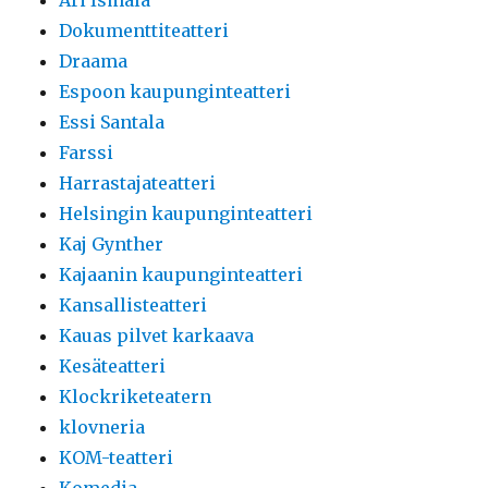
Ari Ismälä
Dokumenttiteatteri
Draama
Espoon kaupunginteatteri
Essi Santala
Farssi
Harrastajateatteri
Helsingin kaupunginteatteri
Kaj Gynther
Kajaanin kaupunginteatteri
Kansallisteatteri
Kauas pilvet karkaava
Kesäteatteri
Klockriketeatern
klovneria
KOM-teatteri