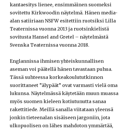
kantaesitys lienee, ensimmäinen suomeksi
sovitettu Kirkwoodin näytelmä. Hänen media-
alan satiiriaan NSFW esitettiin ruotsiksi Lilla
Teaternissa vuonna 2013 ja ruotsinkielistä
sovitusta Hansel and Gretel – näytelmästä
Svenska Teaternissa vuonna 2018.
Englannissa ihmisen yhteiskunnallisen
aseman voi päätellä hänen tavastaan puhua.
Tässä suhteessa korkeakoulututkinnon
suorittaneet ”älypäät” ovat varmasti vielä oma
lukunsa. Näytelmässä käytetään muun muassa
myös suomen kieleen kotiutunutta sanaa
rakettitiede. Meillä sanalla viitataan yleensä
jonkin tieteenalan sisäiseen jargoniin, jota
ulkopuolisen on lähes mahdoton ymmärtää,