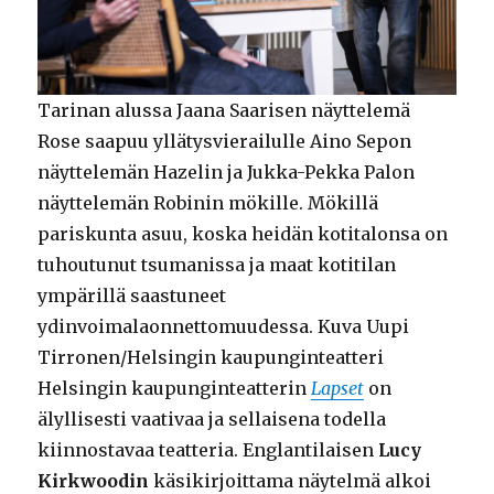
Tarinan alussa Jaana Saarisen näyttelemä
Rose saapuu yllätysvierailulle Aino Sepon
näyttelemän Hazelin ja Jukka-Pekka Palon
näyttelemän Robinin mökille. Mökillä
pariskunta asuu, koska heidän kotitalonsa on
tuhoutunut tsumanissa ja maat kotitilan
ympärillä saastuneet
ydinvoimalaonnettomuudessa. Kuva Uupi
Tirronen/Helsingin kaupunginteatteri
Helsingin kaupunginteatterin
Lapset
on
älyllisesti vaativaa ja sellaisena todella
kiinnostavaa teatteria. Englantilaisen
Lucy
Kirkwoodin
käsikirjoittama näytelmä alkoi