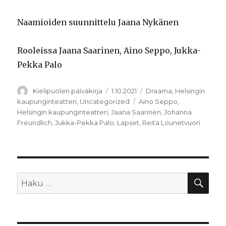
Naamioiden suunnittelu Jaana Nykänen
Rooleissa Jaana Saarinen, Aino Seppo, Jukka-
Pekka Palo
Kirjoittaja
Julkaistu
Kategoriat
Kielipuolen päiväkirja
1.10.2021
Draama
,
Helsingin
Avainsanat
kaupunginteatteri
,
Uncategorized
Aino Seppo
,
Helsingin kaupunginteatteri
,
Jaana Saarinen
,
Johanna
Freundlich
,
Jukka-Pekka Palo
,
Lapset
,
Reita Lounetvuori
HA
Etsi: