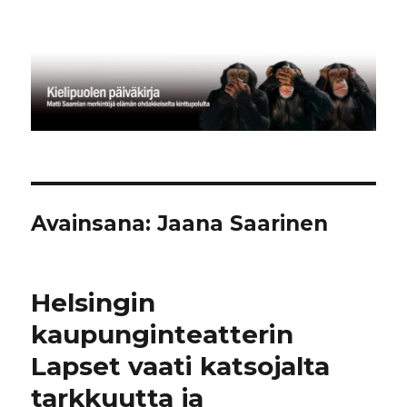
Kielipuolen päiväkirja
Avainsana:
Jaana Saarinen
Helsingin
kaupunginteatterin
Lapset vaati katsojalta
tarkkuutta ja