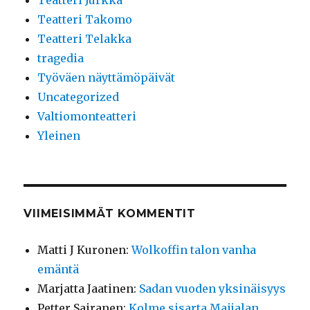
Teatteri Jurkka
Teatteri Takomo
Teatteri Telakka
tragedia
Työväen näyttämöpäivät
Uncategorized
Valtiomonteatteri
Yleinen
VIIMEISIMMÄT KOMMENTIT
Matti J Kuronen
:
Wolkoffin talon vanha
emäntä
Marjatta Jaatinen
:
Sadan vuoden yksinäisyys
Petter Sairanen
:
Kolme sisarta Maijalan