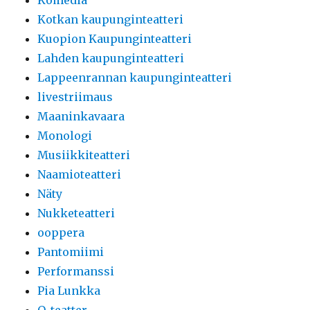
Komedia
Kotkan kaupunginteatteri
Kuopion Kaupunginteatteri
Lahden kaupunginteatteri
Lappeenrannan kaupunginteatteri
livestriimaus
Maaninkavaara
Monologi
Musiikkiteatteri
Naamioteatteri
Näty
Nukketeatteri
ooppera
Pantomiimi
Performanssi
Pia Lunkka