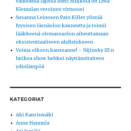
vaikeassa lajissa Antti Mikkola on Leea
Klemolan veroinen virtuoosi
Susanna Leinosen Pain Killer ylistää
fyysisen läsnäolon kauneutta ja toimii
lääkkeenä olemassaolon aiheuttamaan
eksistentiaaliseen ahdistukseen
Voima olkoon kanssanne! – Nijinsky III:n
huikea show hehkui näyttämötaiteen
ydinlämpöä
KATEGORIAT
Aki Kaurismäki
Anne Hannula