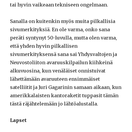
tai hyvin vaikeaan tekniseen ongelmaan.
Sanalla on kuitenkin myös muita pilkallisia
sivumerkityksiä. En ole varma, onko sana
peräti syntynyt 50-luvulla, mutta olen varma,
että yhden hyvin pilkallisen
sivumerkityksensä sana sai Yhdysvaltojen ja
Neuvostoliiton avaruuskilpailun kiihkeinä
alkuvuosina, kun venäläiset onnistuivat
lähettämään avaruuteen ensimmäiset
satelliitit ja Juri Gagarinin samaan aikaan, kun
amerikkalaisten kantoraketit tuppasit tämän
tästä räjähtelemään jo lähtöalustalla.
Lapset