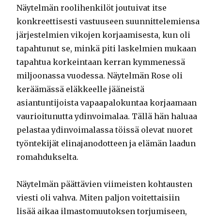
Näytelmän roolihenkilöt joutuivat itse
konkreettisesti vastuuseen suunnittelemiensa
järjestelmien vikojen korjaamisesta, kun oli
tapahtunut se, minkä piti laskelmien mukaan
tapahtua korkeintaan kerran kymmenessä
miljoonassa vuodessa. Näytelmän Rose oli
keräämässä eläkkeelle jääneistä
asiantuntijoista vapaapalokuntaa korjaamaan
vaurioitunutta ydinvoimalaa. Tällä hän haluaa
pelastaa ydinvoimalassa töissä olevat nuoret
työntekijät elinajanodotteen ja elämän laadun
romahdukselta.
Näytelmän päättävien viimeisten kohtausten
viesti oli vahva. Miten paljon voitettaisiin
lisää aikaa ilmastomuutoksen torjumiseen,