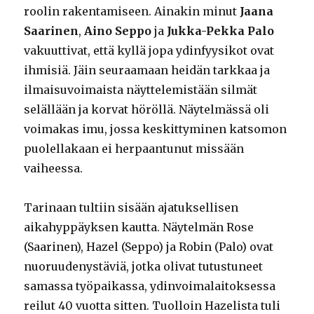
roolin rakentamiseen. Ainakin minut
Jaana
Saarinen
,
Aino Seppo
ja
Jukka-Pekka Palo
vakuuttivat, että kyllä jopa ydinfyysikot ovat
ihmisiä. Jäin seuraamaan heidän tarkkaa ja
ilmaisuvoimaista näyttelemistään silmät
selällään ja korvat höröllä. Näytelmässä oli
voimakas imu, jossa keskittyminen katsomon
puolellakaan ei herpaantunut missään
vaiheessa.
Tarinaan tultiin sisään ajatuksellisen
aikahyppäyksen kautta. Näytelmän Rose
(Saarinen), Hazel (Seppo) ja Robin (Palo) ovat
nuoruudenystäviä, jotka olivat tutustuneet
samassa työpaikassa, ydinvoimalaitoksessa
reilut 40 vuotta sitten. Tuolloin Hazelista tuli