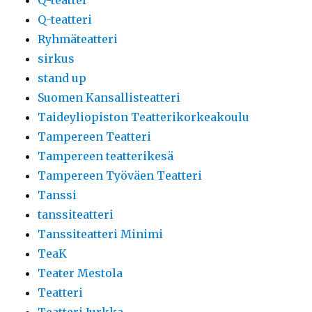
Q-teatter
Q-teatteri
Ryhmäteatteri
sirkus
stand up
Suomen Kansallisteatteri
Taideyliopiston Teatterikorkeakoulu
Tampereen Teatteri
Tampereen teatterikesä
Tampereen Työväen Teatteri
Tanssi
tanssiteatteri
Tanssiteatteri Minimi
TeaK
Teater Mestola
Teatteri