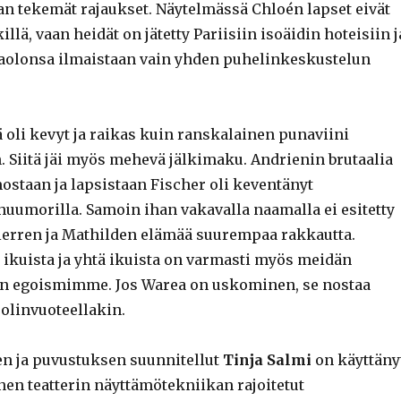
an tekemät rajaukset. Näytelmässä Chloén lapset eivät
lä, vaan heidät on jätetty Pariisiin isoäidin hoteisiin j
aolonsa ilmaistaan vain yhden puhelinkeskustelun
ä oli kevyt ja raikas kuin ranskalainen punaviini
 Siitä jäi myös mehevä jälkimaku. Andrienin brutaalia
ostaan ja lapsistaan Fischer oli keventänyt
huumorilla. Samoin ihan vakavalla naamalla ei esitetty
ierren ja Mathilden elämää suurempaa rakkautta.
ikuista ja yhtä ikuista on varmasti myös meidän
en egoismimme. Jos Warea on uskominen, se nostaa
uolinvuoteellakin.
n ja puvustuksen suunnitellut
Tinja Salmi
on käyttäny
nen teatterin näyttämötekniikan rajoitetut