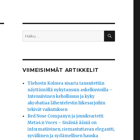
HAKU
Etsi:
VIIMEISIMMÄT ARTIKKELIT
Tšehovin Kolmea sisarta tanssitettiin
näyttämöllä nykytanssin askelkuvioilla –
Intensiivinen kehollisuus ja kyky
akrobatiaa lähenteleviin liikesarjoihin
tekivät vaikutuksen
Red Nose Companyn ja jousikvartetti
Meta4:n Voces – Sisäisiä ääniä on
informatiivinen, riemastuttavan elegantti,
syvällinen ja sydämellisen hauska