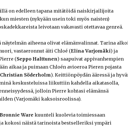
llä on edelleen tapana mitätöidä naiskirjailijoita
kun miesten (nykyään usein toki myös naisten)
roskadekkareista leivotaan vakavasti otettavaa genreä.
ä näytelmän aiheena olivat elämänvalinnat. Tarina alkoi
uori, vastaeronnut äiti Chloé (
Elina Varjomäki
) ja
ierre (
Seppo Halttunen
) saapuivat appivanhempien
ään aikaa ja puimaan Chloén avioeroa Pieren pojasta
-Christian Söderholm
). Keittiönpöydän ääressä ja hyvä
minä keskusteluissa liikuttiin kahdella aikatasolla,
enneisyydessä, jolloin Pierre kohtasi elämänsä
lden (Varjomäki kaksoisroolissa).
Bronnie Ware
kuunteli kuolevia toimiessaan
ja kokosi näistä tarinoista bestselleriksi ympäri