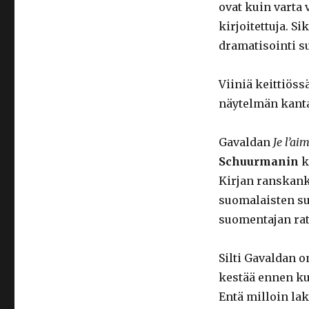
ovat kuin varta
kirjoitettuja. S
dramatisointi s
Viiniä keittiös
näytelmän kant
Gavaldan
Je l’ai
Schuurmanin
k
Kirjan ranskan
suomalaisten suu
suomentajan rat
Silti Gavaldan o
kestää ennen ku
Entä milloin la