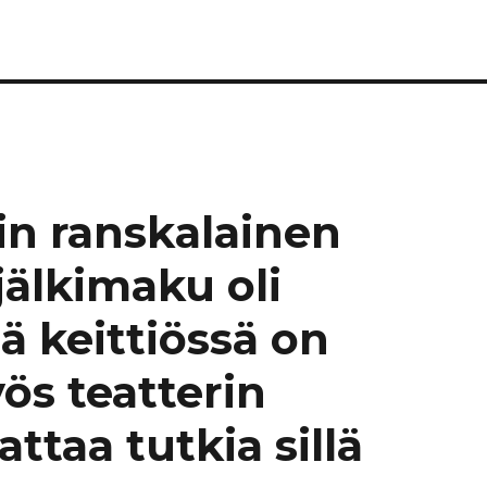
uin ranskalainen
jälkimaku oli
iä keittiössä on
ös teatterin
ttaa tutkia sillä