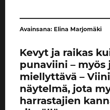
Avainsana:
Elina Marjomäki
Kevyt ja raikas k
punaviini – myös 
miellyttävä – Viin
näytelmä, jota my
harrastajien kanna