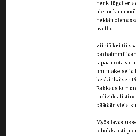
henkilögalleria
ole mukana mökil
heidän olemass
avulla.
Viiniä keittiöss
parhaimmillaan.
tapaa erota vaim
omintakeisella 
keski-ikäisen P
Rakkaus kun on 
individualistin
päätään vielä k
Myös lavastukse
tehokkaasti pie