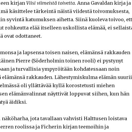
een kirjan
Viisi viimeistä toivetta
. Anna Gavaldan kirja ja
mä käsittelee tärkeintä näistä viidestä toivomuksesta,
n syvintä katumuksen aihetta. Siinä kuoleva toivoo, et
ut rohkeutta elää itselleen uskollista elämää, ei sellaist
ä ovat odottaneet.
aimonsa ja lapsensa toisen naisen, elämänsä rakkauden
käinen Pierre (Söderholmin toinen rooli) ei pystynyt
aan ja turvallisia ympyröitään kohdatessaan noin
 elämänsä rakkauden. Lähestymiskulma elämän suuri
elmässä oli yllättävää kyllä korostetusti miehen
en elämänvalinnat näyttivät loppuvat siihen, kun hän
tyä äidiksi.
i näköharha, jota tavallaan vahvisti Halttusen loistava
ierren roolissa ja Ficherin kirjan teemoihin ja