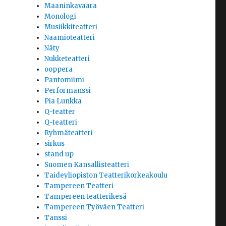
Maaninkavaara
Monologi
Musiikkiteatteri
Naamioteatteri
Näty
Nukketeatteri
ooppera
Pantomiimi
Performanssi
Pia Lunkka
Q-teatter
Q-teatteri
Ryhmäteatteri
sirkus
stand up
Suomen Kansallisteatteri
Taideyliopiston Teatterikorkeakoulu
Tampereen Teatteri
Tampereen teatterikesä
Tampereen Työväen Teatteri
Tanssi