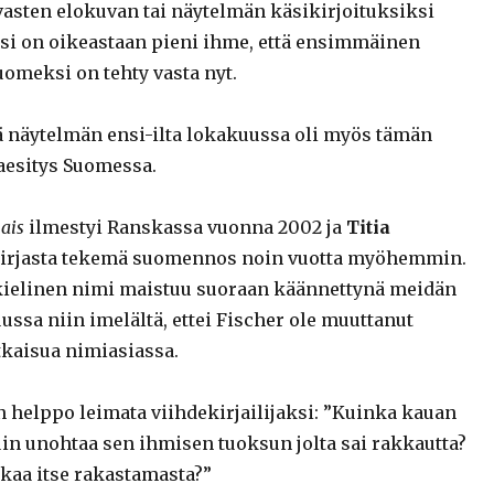
 vasten elokuvan tai näytelmän käsikirjoituksiksi
iksi on oikeastaan pieni ihme, että ensimmäinen
uomeksi on tehty vasta nyt.
sä näytelmän ensi-ilta lokakuussa oli myös tämän
aesitys Suomessa.
mais
ilmestyi Ranskassa vuonna 2002 ja
Titia
irjasta tekemä suomennos noin vuotta myöhemmin.
kielinen nimi maistuu suoraan käännettynä meidän
ssa niin imelältä, ettei Fischer ole muuttanut
kaisua nimiasiassa.
n helppo leimata viihdekirjailijaksi: ”Kuinka kauan
in unohtaa sen ihmisen tuoksun jolta sai rakkautta?
kkaa itse rakastamasta?”