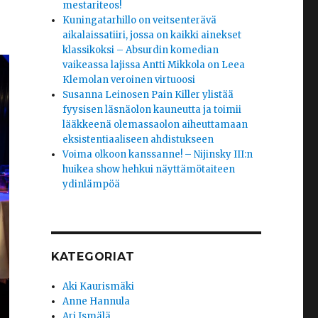
mestariteos!
Kuningatarhillo on veitsenterävä
aikalaissatiiri, jossa on kaikki ainekset
klassikoksi – Absurdin komedian
vaikeassa lajissa Antti Mikkola on Leea
Klemolan veroinen virtuoosi
Susanna Leinosen Pain Killer ylistää
fyysisen läsnäolon kauneutta ja toimii
lääkkeenä olemassaolon aiheuttamaan
eksistentiaaliseen ahdistukseen
Voima olkoon kanssanne! – Nijinsky III:n
huikea show hehkui näyttämötaiteen
ydinlämpöä
KATEGORIAT
Aki Kaurismäki
Anne Hannula
Ari Ismälä