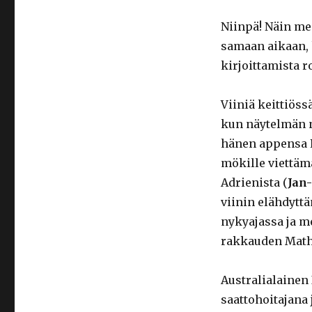
Niinpä! Näin mei
samaan aikaan, 
kirjoittamista 
Viiniä keittiöss
kun näytelmän n
hänen appensa P
mökille viettäm
Adrienista (
Jan
viinin elähdyttä
nykyajassa ja m
rakkauden Mathi
Australialainen
saattohoitajana 