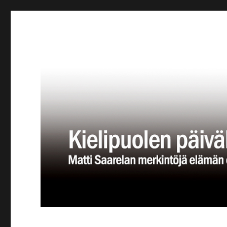
Kielipuolen päiväkirja
Teatteriblogi