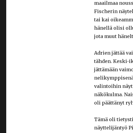
maailmaa nouss
Fischerin näytel
tai kai oikeammi
hänellä olisi oll
jota muut hänelt
Adrien jättää v
tähden. Keski-i
jättämään vaimo
nelikymppisenä
valintoihin näyt
näkökulma. Nais
oli päättänyt ryh
Tämä oli tietyst
näyttelijäntyö P