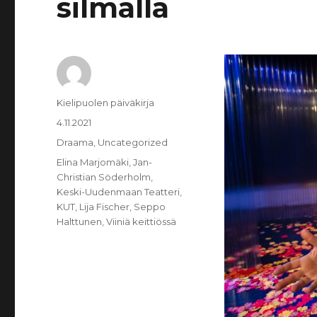
silmällä
Kirjoittaja
Kielipuolen päiväkirja
Julkaistu
4.11.2021
Kategoriat
Draama
,
Uncategorized
Avainsanat
Elina Marjomäki
,
Jan-
Christian Söderholm
,
Keski-Uudenmaan Teatteri
,
KUT
,
Lija Fischer
,
Seppo
Halttunen
,
Viiniä keittiössä