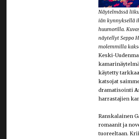
Näytelmässä liiku
iän kynnyksellä 
huumorilla. Kuvas
näytellyt Seppo H
molemmilla kaks
Keski-Uudenmaa
kamarinäytelm
käytetty tarkkaa
katsojat saimme 
dramatisointi
A
harrastajien kan
Ranskalainen Ga
romaanit ja nov
tuoreeltaan. Kr