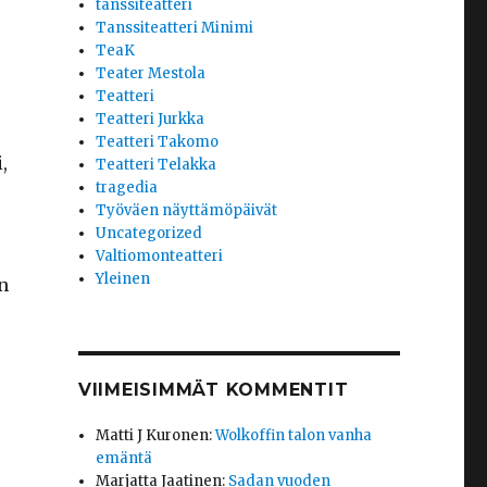
tanssiteatteri
Tanssiteatteri Minimi
TeaK
Teater Mestola
Teatteri
Teatteri Jurkka
Teatteri Takomo
,
Teatteri Telakka
tragedia
Työväen näyttämöpäivät
Uncategorized
Valtiomonteatteri
Yleinen
n
VIIMEISIMMÄT KOMMENTIT
Matti J Kuronen
:
Wolkoffin talon vanha
emäntä
Marjatta Jaatinen
:
Sadan vuoden