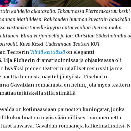
ttiin kahdella aikatasolla. Takaumassa Pierre rakastuu keski
ihanaan Mathildeen. Rakkauden huumaa kuvattiin hauskalla
sa vastarakastuneille kyytiä antoi vanhan Pierren roolin
alttunen. Elina Varjomäellä ja Jan-Christian Söderholmilla ol
oisroolit. Kuva Keski-Uudenmaan Teatteri KUT
n Teatterin
Viiniä keittiössä
on elegantti
ä.
Lija Ficherin
dramatisoinnissa ja ohjauksessa oli
n hyväksi pienen teatterin rajalliset resurssit ja me
nauttia hienosta näyttelijäntyöstä. Fischerin
nna Gavaldan
romaanista on helmi, jota myös teatteri
nattaa tutkiskella sillä silmällä.
valda on kotimaassaan painosten kuningatar, jonka
ellikokoelmat on myös säännöllisesti suomennettu
iitikot kuvaavat Gavaldan romaaneja katkelmallisiksi. N