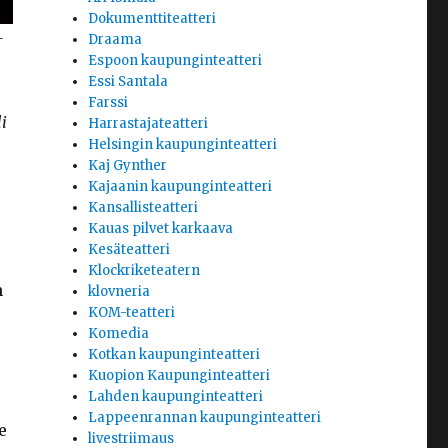
Dokumenttiteatteri
-
Draama
Espoon kaupunginteatteri
Essi Santala
Farssi
i
Harrastajateatteri
Helsingin kaupunginteatteri
Kaj Gynther
Kajaanin kaupunginteatteri
Kansallisteatteri
Kauas pilvet karkaava
Kesäteatteri
Klockriketeatern
n
klovneria
KOM-teatteri
Komedia
Kotkan kaupunginteatteri
Kuopion Kaupunginteatteri
Lahden kaupunginteatteri
Lappeenrannan kaupunginteatteri
e
livestriimaus