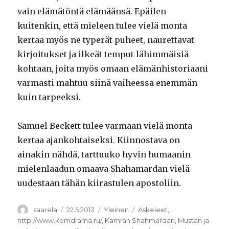
vain elämätöntä elämäänsä. Epäilen
kuitenkin, että mieleen tulee vielä monta
kertaa myös ne typerät puheet, naurettavat
kirjoitukset ja ilkeät temput lähimmäisiä
kohtaan, joita myös omaan elämänhistoriaani
varmasti mahtuu siinä vaiheessa enemmän
kuin tarpeeksi.
Samuel Beckett tulee varmaan vielä monta
kertaa ajankohtaiseksi. Kiinnostava on
ainakin nähdä, tarttuuko hyvin humaanin
mielenlaadun omaava Shahamardan vielä
uudestaan tähän kiirastulen apostoliin.
Kirjoittaja
Julkaistu
Kategoriat
Avainsanat
saarela
22.5.2013
Yleinen
Askeleet
,
http://www.kemdrama.ru/
,
Kamran Shahmardan
,
Mustan ja