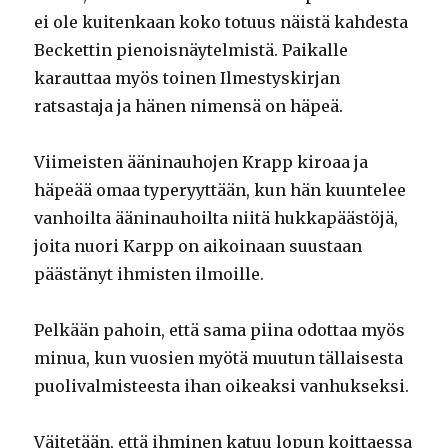
ei ole kuitenkaan koko totuus näistä kahdesta
Beckettin pienoisnäytelmistä. Paikalle
karauttaa myös toinen Ilmestyskirjan
ratsastaja ja hänen nimensä on häpeä.
Viimeisten ääninauhojen Krapp kiroaa ja
häpeää omaa typeryyttään, kun hän kuuntelee
vanhoilta ääninauhoilta niitä hukkapäästöjä,
joita nuori Karpp on aikoinaan suustaan
päästänyt ihmisten ilmoille.
Pelkään pahoin, että sama piina odottaa myös
minua, kun vuosien myötä muutun tällaisesta
puolivalmisteesta ihan oikeaksi vanhukseksi.
Väitetään, että ihminen katuu lopun koittaessa