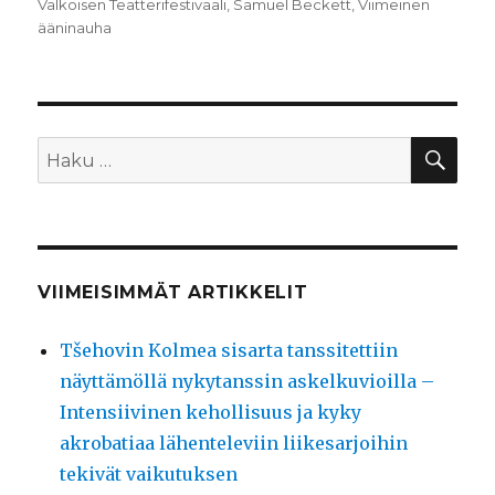
Valkoisen Teatterifestivaali
,
Samuel Beckett
,
Viimeinen
ääninauha
HA
Etsi:
VIIMEISIMMÄT ARTIKKELIT
Tšehovin Kolmea sisarta tanssitettiin
näyttämöllä nykytanssin askelkuvioilla –
Intensiivinen kehollisuus ja kyky
akrobatiaa lähenteleviin liikesarjoihin
tekivät vaikutuksen