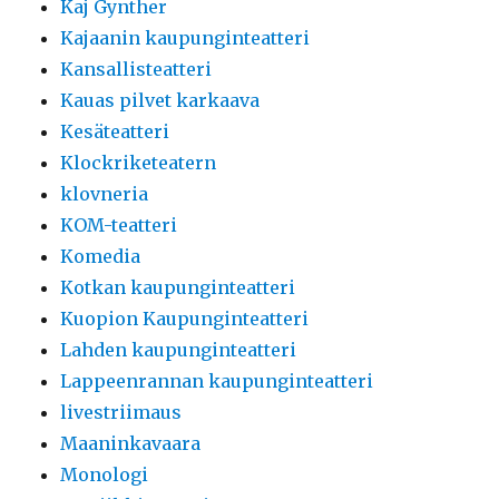
Kaj Gynther
Kajaanin kaupunginteatteri
Kansallisteatteri
Kauas pilvet karkaava
Kesäteatteri
Klockriketeatern
klovneria
KOM-teatteri
Komedia
Kotkan kaupunginteatteri
Kuopion Kaupunginteatteri
Lahden kaupunginteatteri
Lappeenrannan kaupunginteatteri
livestriimaus
Maaninkavaara
Monologi