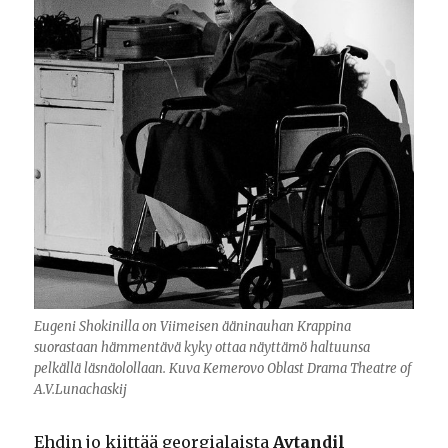
Eugeni Shokinilla on Viimeisen ääninauhan Krappina
suorastaan hämmentävä kyky ottaa näyttämö haltuunsa
pelkällä läsnäolollaan. Kuva Kemerovo Oblast Drama Theatre of
A.V.Lunachaskij
Ehdin jo kiittää georgialaista
Avtandil