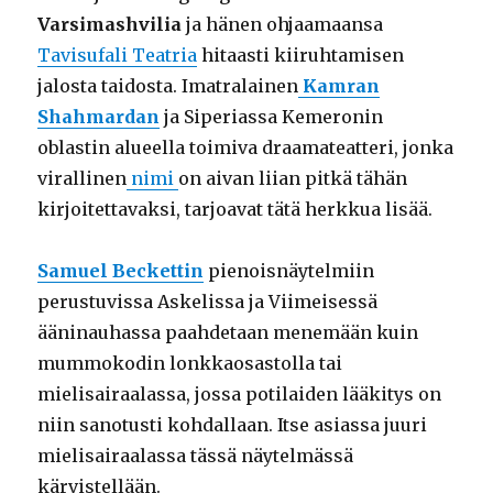
Varsimashvilia
ja hänen ohjaamaansa
Tavisufali Teatria
hitaasti kiiruhtamisen
jalosta taidosta. Imatralainen
Kamran
Shahmardan
ja Siperiassa Kemeronin
oblastin alueella toimiva draamateatteri, jonka
virallinen
nimi
on aivan liian pitkä tähän
kirjoitettavaksi, tarjoavat tätä herkkua lisää.
Samuel Beckettin
pienoisnäytelmiin
perustuvissa Askelissa ja Viimeisessä
ääninauhassa paahdetaan menemään kuin
mummokodin lonkkaosastolla tai
mielisairaalassa, jossa potilaiden lääkitys on
niin sanotusti kohdallaan. Itse asiassa juuri
mielisairaalassa tässä näytelmässä
kärvistellään.