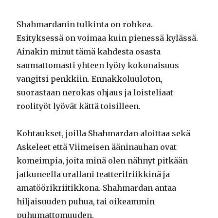
Shahmardanin tulkinta on rohkea.
Esityksessä on voimaa kuin pienessä kylässä.
Ainakin minut tämä kahdesta osasta
saumattomasti yhteen lyöty kokonaisuus
vangitsi penkkiin. Ennakkoluuloton,
suorastaan nerokas ohjaus ja loisteliaat
roolityöt lyövät kättä toisilleen.
Kohtaukset, joilla Shahmardan aloittaa sekä
Askeleet että Viimeisen ääninauhan ovat
komeimpia, joita minä olen nähnyt pitkään
jatkuneella urallani teatterifriikkinä ja
amatöörikriitikkona. Shahmardan antaa
hiljaisuuden puhua, tai oikeammin
puhumattomuuden.