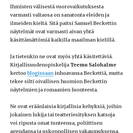
Ihmisten välisestä vuorovaikutuksesta
varmasti valtaosa on sanatonta eleiden ja
ilmeiden kieltä. Sitä paitsi Samuel Beckettin
näytelmät ovat varmasti aivan yhtä
käsittämättömiä kaikilla maailman kielillä.
Ja tietenkin ne ovat myös yhtä käsitettäviä.
Kirjallisuudenopiskelija
Teemu Salohalme
kertoo
blogissaan
inhoavansa Beckettiä, mutta
tekee silti oivallisen huomion Beckettin
näytelmien ja romaanien luonteesta.
Ne ovat eräänlaisia kirjallisia kehyksiä, joihin
jokainen lukija tai teatteriesityksen katsoja
voi ripusta omat tunteensa, poliittisen
agendansa ja uskonnollisen vakaumuksensa.