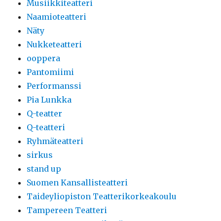
Musiikkiteatteri
Naamioteatteri
Näty
Nukketeatteri
ooppera
Pantomiimi
Performanssi
Pia Lunkka
Q-teatter
Q-teatteri
Ryhmäteatteri
sirkus
stand up
Suomen Kansallisteatteri
Taideyliopiston Teatterikorkeakoulu
Tampereen Teatteri