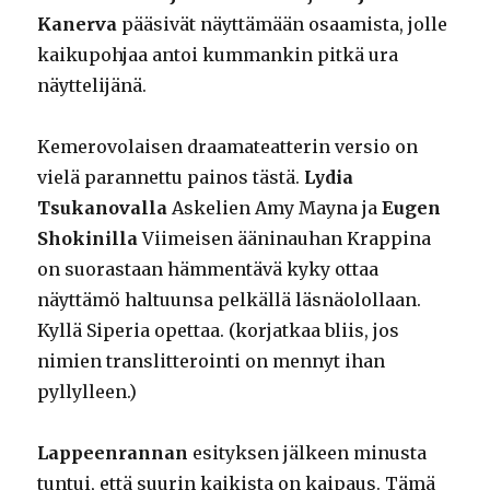
Kanerva
pääsivät näyttämään osaamista, jolle
kaikupohjaa antoi kummankin pitkä ura
näyttelijänä.
Kemerovolaisen draamateatterin versio on
vielä parannettu painos tästä.
Lydia
Tsukanovalla
Askelien Amy Mayna ja
Eugen
Shokinilla
Viimeisen ääninauhan Krappina
on suorastaan hämmentävä kyky ottaa
näyttämö haltuunsa pelkällä läsnäolollaan.
Kyllä Siperia opettaa. (korjatkaa bliis, jos
nimien translitterointi on mennyt ihan
pyllylleen.)
Lappeenrannan
esityksen jälkeen minusta
tuntui, että suurin kaikista on kaipaus. Tämä