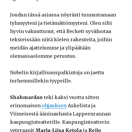
Joudun tässä asiassa nöyrästi tunnustamaan
tyhmyyteni ja tietämättömyyteni. Olen silti
hyvin vakuuttunut, että Beckett syväluotaa
teksteissään niitä kielen rakenteita, joihin
meidän ajattelumme ja ylipäätään
olemassaolomme perustuu.
Nobelin kirjallisuuspalkintoja on jaettu
turhemmillekin tyypeille.
Shahmardan
teki kaksi vuotta sitten
erinomaisen
ohjauksen
Askelista ja
Viimeisestä ääninauhasta Lappeenrannan
kaupunginteatterille. Kaupunginteatterin
veteraanit
Marja-Liisa Ketola
ja
Reijo