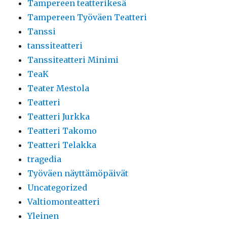
Tampereen teatterikesä
Tampereen Työväen Teatteri
Tanssi
tanssiteatteri
Tanssiteatteri Minimi
TeaK
Teater Mestola
Teatteri
Teatteri Jurkka
Teatteri Takomo
Teatteri Telakka
tragedia
Työväen näyttämöpäivät
Uncategorized
Valtiomonteatteri
Yleinen