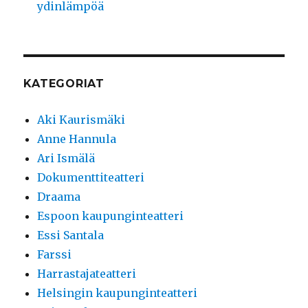
ydinlämpöä
KATEGORIAT
Aki Kaurismäki
Anne Hannula
Ari Ismälä
Dokumenttiteatteri
Draama
Espoon kaupunginteatteri
Essi Santala
Farssi
Harrastajateatteri
Helsingin kaupunginteatteri