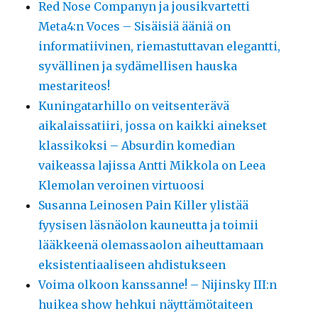
Red Nose Companyn ja jousikvartetti
Meta4:n Voces – Sisäisiä ääniä on
informatiivinen, riemastuttavan elegantti,
syvällinen ja sydämellisen hauska
mestariteos!
Kuningatarhillo on veitsenterävä
aikalaissatiiri, jossa on kaikki ainekset
klassikoksi – Absurdin komedian
vaikeassa lajissa Antti Mikkola on Leea
Klemolan veroinen virtuoosi
Susanna Leinosen Pain Killer ylistää
fyysisen läsnäolon kauneutta ja toimii
lääkkeenä olemassaolon aiheuttamaan
eksistentiaaliseen ahdistukseen
Voima olkoon kanssanne! – Nijinsky III:n
huikea show hehkui näyttämötaiteen