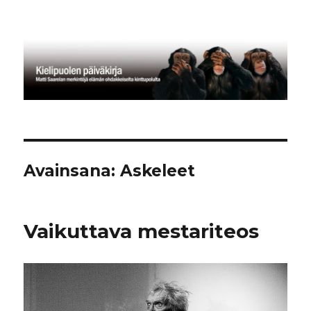
Kielipuolen päiväkirja
Avainsana:
Askeleet
Vaikuttava mestariteos