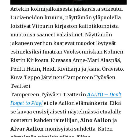
Artekin kolmijalkaisesta jakkarasta sukeutui
Lucia-neidon kruunu, näyttämön yläpuolella
loistivat Viipurin kirjaston kattoikkunoista
muotonsa saaneet valaisimet. Näyttämön
jakaneen verhon kaarevat muodot löytyvät
esimeksiksi Imatran Vuoksenniskan Kolmen
Ristin Kirkosta. Kuvassa Anne-Mari Alaspää,
Pentti Helin, Heidi Kiviharju ja Jaana Oravisto.
Kuva Teppo Järvinen/Tampereen Työväen
Teatteri
Tampereen Työväen Teatterin
AALTO – Don’t
Forget to Play!
ei ole Aallon elämänkerta. Eikä
se kuvaa ensisijaisesti näytelmässä etualalle
nostetun kahden taiteilijan,
Aino Aallon
ja
Alvar Aallon
monisyistä suhdetta. Kuten