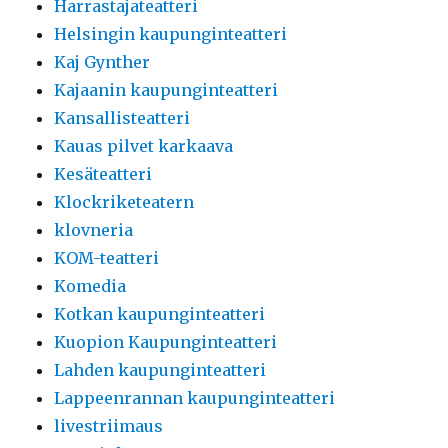
Harrastajateatteri
Helsingin kaupunginteatteri
Kaj Gynther
Kajaanin kaupunginteatteri
Kansallisteatteri
Kauas pilvet karkaava
Kesäteatteri
Klockriketeatern
klovneria
KOM-teatteri
Komedia
Kotkan kaupunginteatteri
Kuopion Kaupunginteatteri
Lahden kaupunginteatteri
Lappeenrannan kaupunginteatteri
livestriimaus