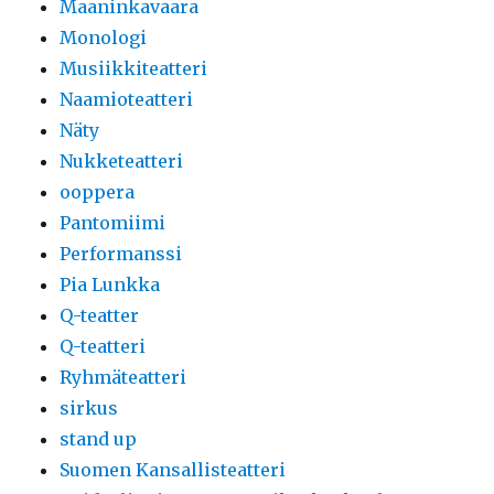
Maaninkavaara
Monologi
Musiikkiteatteri
Naamioteatteri
Näty
Nukketeatteri
ooppera
Pantomiimi
Performanssi
Pia Lunkka
Q-teatter
Q-teatteri
Ryhmäteatteri
sirkus
stand up
Suomen Kansallisteatteri