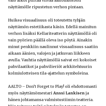
valo alkoi piirtää viivaa aaltomuotoon
näyttämölle ripustetun verhon pintaan.
Huikea visuaalisuus oli toteutettu tyhjän
näyttämön estetiikasta käsin. Edellä mainitun
verhon lisäksi Kellariteatterin näyttämöllä oli
vain pyörien päällä oleva iso pöytä. Ainakin
minut penkkiin naulinnut visuaalisuus saatiin
aikaan äänien, valojen ja jatkuvan liikkeen
avulla. Vauhtia näyttämöllä saivat eri kokoiset
pahvilaatikot ja pahvilieriöt arkkitehtuurin
kolmiulotteisen tila-ajattelun symboleina.
AALTO – Don’t Forget to Play! oli ehdottomasti
myös näyttämömestari
Anssi Lankisen
ja
hänen johtamansa valmistustiimin teatteria.