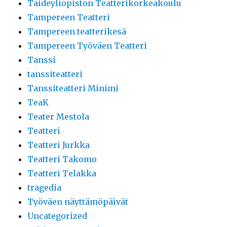
Taideyliopiston Teatterikorkeakoulu
Tampereen Teatteri
Tampereen teatterikesä
Tampereen Työväen Teatteri
Tanssi
tanssiteatteri
Tanssiteatteri Minimi
TeaK
Teater Mestola
Teatteri
Teatteri Jurkka
Teatteri Takomo
Teatteri Telakka
tragedia
Työväen näyttämöpäivät
Uncategorized