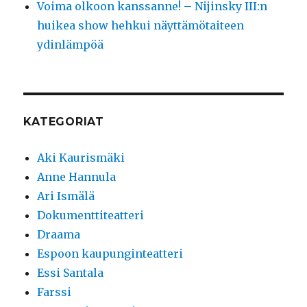
Voima olkoon kanssanne! – Nijinsky III:n
huikea show hehkui näyttämötaiteen
ydinlämpöä
KATEGORIAT
Aki Kaurismäki
Anne Hannula
Ari Ismälä
Dokumenttiteatteri
Draama
Espoon kaupunginteatteri
Essi Santala
Farssi