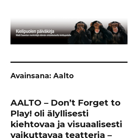
Kielipuolen päiväkirja
Avainsana:
Aalto
AALTO – Don’t Forget to
Play! oli älyllisesti
kiehtovaa ja visuaalisesti
vaikuttavaa teatteria –