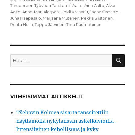
Avainsanat
Tampereen Työväen Teatteri
Aalto
,
Aino Aalto
,
Alvar
Aalto
,
Anne-Mari Alaspää
,
Heidi Kiviharju
,
Jaana Oravisto
,
Juha Haapasalo
,
Marjaana Mutanen
,
Pekka Siistonen
,
Pentti Helin
,
Teppo Järvinen
,
Tiina Puumalainen
HA
Etsi:
VIIMEISIMMÄT ARTIKKELIT
Tšehovin Kolmea sisarta tanssitettiin
näyttämöllä nykytanssin askelkuvioilla –
Intensiivinen kehollisuus ja kyky