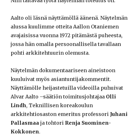
Niin taitavaa työtä näytelmän toteutus on.
Aalto oli läsnä näyttämöllä äänenä. Näytelmän
alussa kuulimme otteita Aallon Otaniemen
avajaisissa vuonna 1972 pitämästä puheesta,
jossa hän omalla persoonallisella tavallaan
pohti arkkitehtuurin olemusta.
Näytelmän dokumentaariseen aineistoon
kuuluivat myös asiantuntijakommentit.
Näyttämölle heijastetuilla videoilla puhuivat
Alvar Aalto –säätiön toimitusjohtajaa
Olli
Lindh
, Teknillisen koreakoulun
arkkitehtiosaston emeritus professori
Juhani
Pallasmaa
ja tohtori
Renja Suominen-
Kokkonen
.