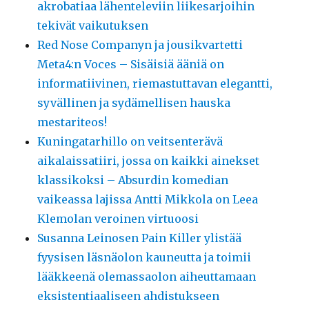
akrobatiaa lähenteleviin liikesarjoihin
tekivät vaikutuksen
Red Nose Companyn ja jousikvartetti
Meta4:n Voces – Sisäisiä ääniä on
informatiivinen, riemastuttavan elegantti,
syvällinen ja sydämellisen hauska
mestariteos!
Kuningatarhillo on veitsenterävä
aikalaissatiiri, jossa on kaikki ainekset
klassikoksi – Absurdin komedian
vaikeassa lajissa Antti Mikkola on Leea
Klemolan veroinen virtuoosi
Susanna Leinosen Pain Killer ylistää
fyysisen läsnäolon kauneutta ja toimii
lääkkeenä olemassaolon aiheuttamaan
eksistentiaaliseen ahdistukseen