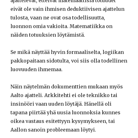
ajattelevat, etteivät matemaattisia totuudet
eivät ole vain ihmisen deduktiivisen ajattelun
tulosta, vaan ne ovat osa todellisuutta,
luonnon omia vakioita. Matematiikka on
näiden totuuksien löytämistä.
Se mikä näyttää hyvin formaaliselta, logiikan
pakkopaitaan sidotulta, voi siis olla todellinen
luovuuden ihmemaa.
Näin näytelmän dokumenttien mukaan myös
Aalto ajatteli. Arkkitehti ei ole teknikko tai
insinööri vaan uuden löytäjä. Hänellä oli
tapana piirtää yhä uusia luonnoksia kunnes
oikea vastaus esitettyyn kysymykseen, tai
Aallon sanoin probleemaan löytyi.