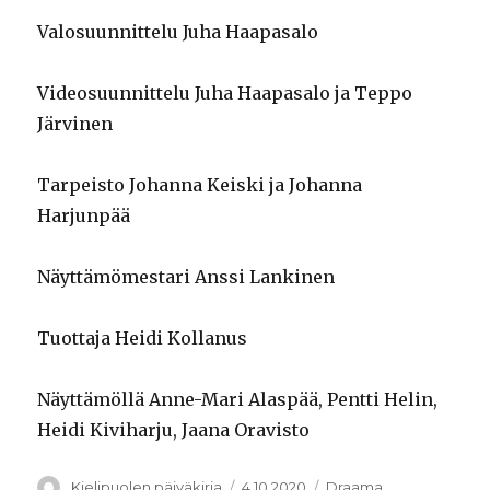
Valosuunnittelu Juha Haapasalo
Videosuunnittelu Juha Haapasalo ja Teppo
Järvinen
Tarpeisto Johanna Keiski ja Johanna
Harjunpää
Näyttämömestari Anssi Lankinen
Tuottaja Heidi Kollanus
Näyttämöllä Anne-Mari Alaspää, Pentti Helin,
Heidi Kiviharju, Jaana Oravisto
Kirjoittaja
Julkaistu
Kategoriat
Kielipuolen päiväkirja
4.10.2020
Draama
,