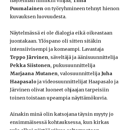
näytelmän nimikin vihjaa,
Tiina
Puumalainen
on työryhmineen tehnyt hienon
kuvauksen luovuudesta.
Näytelmässä ei ole dialogia eikä oikeastaan
juontakaan. Ylöspano oli sitten sitäkin
intensiivisempi ja komeampi. Lavastaja
Teppo Järvinen
, säveltäjä ja äänisuunnittelija
Pekka Siistonen
, pukusuunnittelija
Marjaana Mutanen
, valosuunnittelija
Juha
Haapasalo
ja videosuunnittelijat Haapasalo ja
Järvinen olivat luoneet ohjaajan tarpeisiin
toinen toistaan upeampia näyttämökuvia.
Ainakin minä olin katsojana täysin myyty jo
ensimmäisessä kohtauksessa, kun kirkas