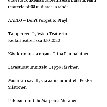
uudesta rohkeasta taiteellisesta linjasta. Näin
teatteria pitää uudistaa ja tehdä.
AALTO – Don’t Forget to Pla
y!
Tampereen Työväen Teatterin
Kellariteatterissa 3.10.2020
Käsikirjoitus ja ohjaus Tiina Puumalainen
Lavastussuunnittelu Teppo Järvinen
Musiikin sävellys ja äänisuunnittelu Pekka
Siistonen
Pukusuunnittelu Marjaana Mutanen