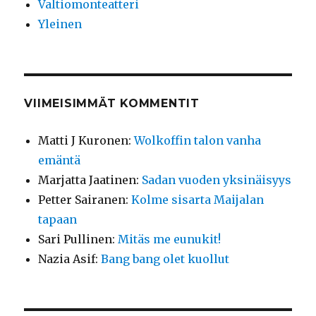
Valtiomonteatteri
Yleinen
VIIMEISIMMÄT KOMMENTIT
Matti J Kuronen
:
Wolkoffin talon vanha
emäntä
Marjatta Jaatinen
:
Sadan vuoden yksinäisyys
Petter Sairanen
:
Kolme sisarta Maijalan
tapaan
Sari Pullinen
:
Mitäs me eunukit!
Nazia Asif
:
Bang bang olet kuollut