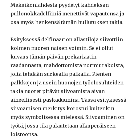
Meksikonlahdesta pyydetyt kahdeksan
pullonokkadelfiiniä menettivät vapautensa ja
osa myös henkensä tämän hullutuksen takia.
Esityksessä delfinaarion allastiloja siivottiin
kolmen nuoren naisen voimin. Se ei ollut
kuvaus tämän päivän prekariaatin
raadannasta, mahdottomista normiurakoista,
joita tehdään surkealla palkalla. Pienten
palkkojen ja usein huonojen työolosuhteiden
takia nuoret pitävät siivoamista aivan
aiheellisesti paskaduunina. Tässä esityksessä
siivoamisen merkitys korostui kuitenkin
myös symbolisessa mielessä. Siivoaminen on
työtä, jossa tila palautetaan alkuperäiseen
loistoonsa.