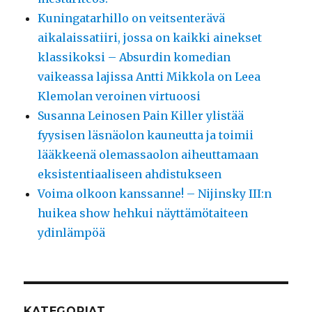
Kuningatarhillo on veitsenterävä
aikalaissatiiri, jossa on kaikki ainekset
klassikoksi – Absurdin komedian
vaikeassa lajissa Antti Mikkola on Leea
Klemolan veroinen virtuoosi
Susanna Leinosen Pain Killer ylistää
fyysisen läsnäolon kauneutta ja toimii
lääkkeenä olemassaolon aiheuttamaan
eksistentiaaliseen ahdistukseen
Voima olkoon kanssanne! – Nijinsky III:n
huikea show hehkui näyttämötaiteen
ydinlämpöä
KATEGORIAT