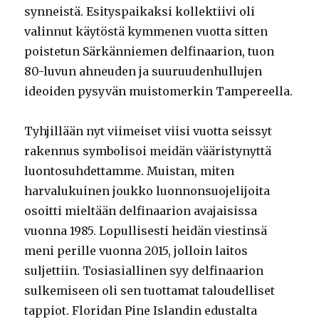
synneistä. Esityspaikaksi kollektiivi oli
valinnut käytöstä kymmenen vuotta sitten
poistetun Särkänniemen delfinaarion, tuon
80-luvun ahneuden ja suuruudenhullujen
ideoiden pysyvän muistomerkin Tampereella.
Tyhjillään nyt viimeiset viisi vuotta seissyt
rakennus symbolisoi meidän vääristynyttä
luontosuhdettamme. Muistan, miten
harvalukuinen joukko luonnonsuojelijoita
osoitti mieltään delfinaarion avajaisissa
vuonna 1985. Lopullisesti heidän viestinsä
meni perille vuonna 2015, jolloin laitos
suljettiin. Tosiasiallinen syy delfinaarion
sulkemiseen oli sen tuottamat taloudelliset
tappiot. Floridan Pine Islandin edustalta