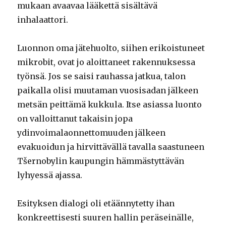
mukaan avaavaa lääkettä sisältävä
inhalaattori.
Luonnon oma jätehuolto, siihen erikoistuneet
mikrobit, ovat jo aloittaneet rakennuksessa
työnsä. Jos se saisi rauhassa jatkua, talon
paikalla olisi muutaman vuosisadan jälkeen
metsän peittämä kukkula. Itse asiassa luonto
on valloittanut takaisin jopa
ydinvoimalaonnettomuuden jälkeen
evakuoidun ja hirvittävällä tavalla saastuneen
Tšernobylin kaupungin hämmästyttävän
lyhyessä ajassa.
Esityksen dialogi oli etäännytetty ihan
konkreettisesti suuren hallin peräseinälle,