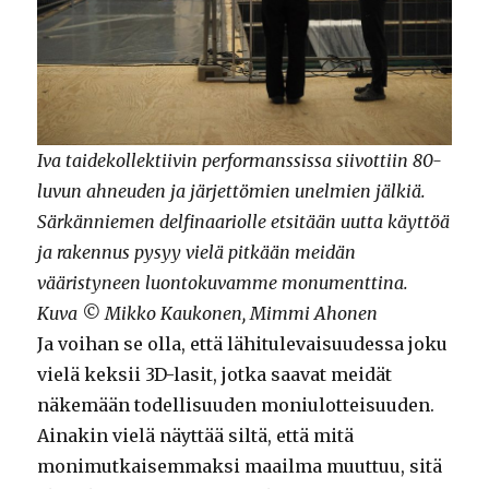
Iva taidekollektiivin performanssissa siivottiin 80-
luvun ahneuden ja järjettömien unelmien jälkiä.
Särkänniemen delfinaariolle etsitään uutta käyttöä
ja rakennus pysyy vielä pitkään meidän
vääristyneen luontokuvamme monumenttina.
Kuva © Mikko Kaukonen, Mimmi Ahonen
Ja voihan se olla, että lähitulevaisuudessa joku
vielä keksii 3D-lasit, jotka saavat meidät
näkemään todellisuuden moniulotteisuuden.
Ainakin vielä näyttää siltä, että mitä
monimutkaisemmaksi maailma muuttuu, sitä