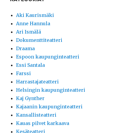
Aki Kaurismäki
Anne Hannula
Ari Ismälä
Dokumenttiteatteri
Draama
Espoon kaupunginteatteri
Essi Santala
Farssi
Harrastajateatteri
Helsingin kaupunginteatteri
Kaj Gynther
Kajaanin kaupunginteatteri
Kansallisteatteri
Kauas pilvet karkaava
Kesäteatteri