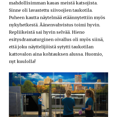
mahdollisimman kauas meistä katsojista.
Sinne oli lavastettu siivoojien taukotila.
Puheen kautta näytelmää etäännytettiin myös
nykyhetkestä. Äänenvahvistus toimi hyvin.
Repliikeistä sai hyvin selvää. Hieno
esitysdramaturginen oivallus oli myös siinä,
että joku näyttelijöistä sytytti taukotilan
kattovalon aina kohtauksen alussa. Huomio,
nyt kuulolla!