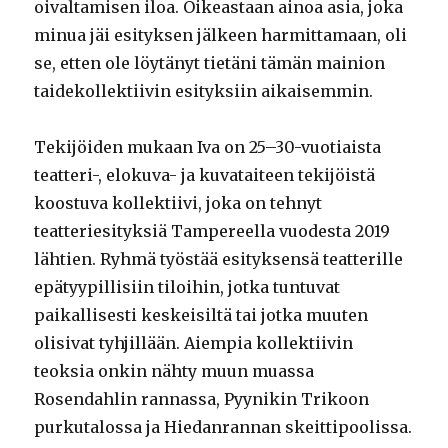
oivaltamisen iloa. Oikeastaan ainoa asia, joka
minua jäi esityksen jälkeen harmittamaan, oli
se, etten ole löytänyt tietäni tämän mainion
taidekollektiivin esityksiin aikaisemmin.
Tekijöiden mukaan Iva on 25–30-vuotiaista
teatteri-, elokuva- ja kuvataiteen tekijöistä
koostuva kollektiivi, joka on tehnyt
teatteriesityksiä Tampereella vuodesta 2019
lähtien. Ryhmä työstää esityksensä teatterille
epätyypillisiin tiloihin, jotka tuntuvat
paikallisesti keskeisiltä tai jotka muuten
olisivat tyhjillään. Aiempia kollektiivin
teoksia onkin nähty muun muassa
Rosendahlin rannassa, Pyynikin Trikoon
purkutalossa ja Hiedanrannan skeittipoolissa.