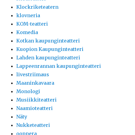
Klockriketeatern
klovneria
KOM-teatteri
Komedia
Kotkan kaupunginteatteri
Kuopion Kaupunginteatteri
Lahden kaupunginteatteri
Lappeenrannan kaupunginteatteri
livestriimaus
Maaninkavaara
Monologi
Musiikkiteatteri
Naamioteatteri
Näty
Nukketeatteri
ooppera