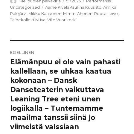
Kirjoittaja
Julkaistu
Kategoriat
Kielipuolen päiväkirja
5.7.2025
Performanssi
,
Avainsanat
Uncategorized
Aarne KiveläPauliina Kuusisto
,
Annika
Palojärvi
,
Mikko Kaukonen
,
Mimmi Ahonen
,
Roosa Leivo
,
Taidekollektiivi Iva
,
Ville Vuorikoski
Artikkelien
EDELLINEN
selaus
Elämänpuu ei ole vain pahasti
Edellinen
artikkeli:
kallellaan, se uhkaa kaatua
kokonaan – Dansk
Danseteaterin vaikuttava
Leaning Tree eteni unen
logiikalla – Tuntemamme
maailma tanssii siinä jo
viimeistä valssiaan