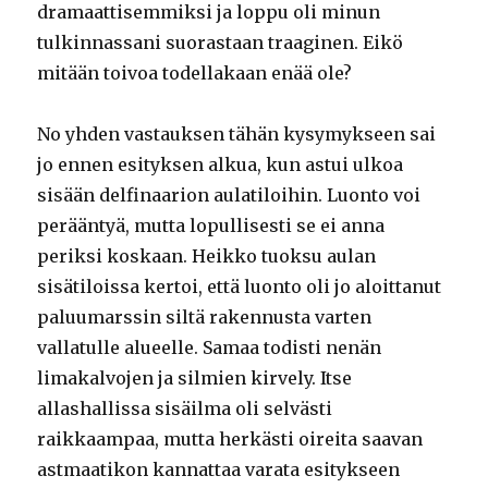
dramaattisemmiksi ja loppu oli minun
tulkinnassani suorastaan traaginen. Eikö
mitään toivoa todellakaan enää ole?
No yhden vastauksen tähän kysymykseen sai
jo ennen esityksen alkua, kun astui ulkoa
sisään delfinaarion aulatiloihin. Luonto voi
perääntyä, mutta lopullisesti se ei anna
periksi koskaan. Heikko tuoksu aulan
sisätiloissa kertoi, että luonto oli jo aloittanut
paluumarssin siltä rakennusta varten
vallatulle alueelle. Samaa todisti nenän
limakalvojen ja silmien kirvely. Itse
allashallissa sisäilma oli selvästi
raikkaampaa, mutta herkästi oireita saavan
astmaatikon kannattaa varata esitykseen