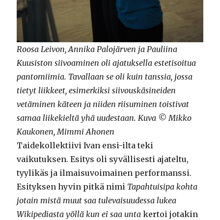
Roosa Leivon, Annika Palojärven ja Pauliina
Kuusiston siivoaminen oli ajatuksella estetisoitua
pantomiimia. Tavallaan se oli kuin tanssia, jossa
tietyt liikkeet, esimerkiksi siivouskäsineiden
vetäminen käteen ja niiden riisuminen toistivat
samaa liikekieltä yhä uudestaan. Kuva © Mikko
Kaukonen, Mimmi Ahonen
Taidekollektiivi Ivan ensi-ilta teki
vaikutuksen. Esitys oli syvällisesti ajateltu,
tyylikäs ja ilmaisuvoimainen performanssi.
Esityksen hyvin pitkä nimi
Tapahtuisipa kohta
jotain mistä muut saa tulevaisuudessa lukea
Wikipediasta yöllä kun ei saa unta
kertoi jotakin