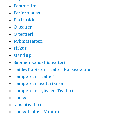
Pantomiimi
Performanssi
Pia Lunkka
Q-teatter
Q-teatteri
Ryhmäteatteri
sirkus
stand up
Suomen Kansallisteatteri
Taideyliopiston Teatterikorkeakoulu
Tampereen Teatteri
Tampereen teatterikesä
Tampereen Työväen Teatteri
Tanssi
tanssiteatteri
Tanssiteatteri Minimi