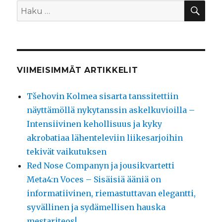
HA
Etsi:
VIIMEISIMMÄT ARTIKKELIT
Tšehovin Kolmea sisarta tanssitettiin
näyttämöllä nykytanssin askelkuvioilla –
Intensiivinen kehollisuus ja kyky
akrobatiaa lähenteleviin liikesarjoihin
tekivät vaikutuksen
Red Nose Companyn ja jousikvartetti
Meta4:n Voces – Sisäisiä ääniä on
informatiivinen, riemastuttavan elegantti,
syvällinen ja sydämellisen hauska
mestariteos!