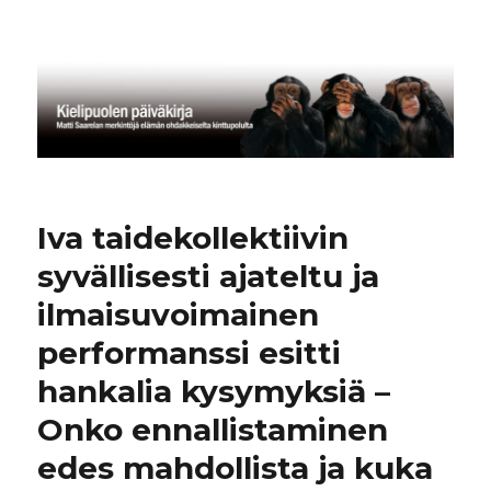
Kielipuolen päiväkirja
Iva taidekollektiivin
syvällisesti ajateltu ja
ilmaisuvoimainen
performanssi esitti
hankalia kysymyksiä –
Onko ennallistaminen
edes mahdollista ja kuka