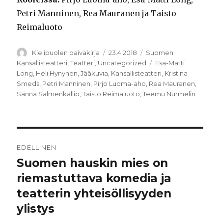
Petri Manninen, Rea Mauranen ja Taisto
Reimaluoto
Kirjoittaja
Julkaistu
Kategoriat
Kielipuolen päiväkirja
23.4.2018
Suomen
Avainsanat
Kansallisteatteri
,
Teatteri
,
Uncategorized
Esa-Matti
Long
,
Heli Hynynen
,
Jääkuvia
,
Kansallisteatteri
,
Kristina
Smeds
,
Petri Manninen
,
Pirjo Luoma-aho
,
Rea Mauranen
,
Sanna Salmenkallio
,
Taisto Reimaluoto
,
Teemu Nurmelin
Artikkelien
EDELLINEN
selaus
Suomen hauskin mies on
Edellinen
artikkeli:
riemastuttava komedia ja
teatterin yhteisöllisyyden
ylistys