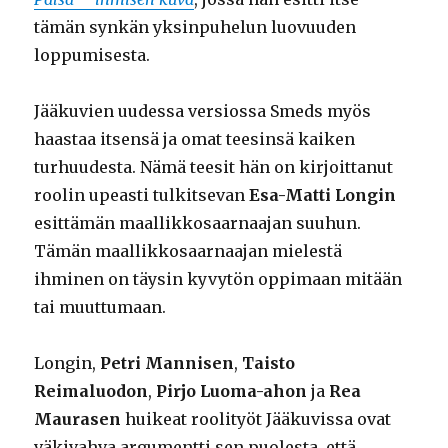
tämän synkän yksinpuhelun luovuuden
loppumisesta.
Jääkuvien uudessa versiossa Smeds myös
haastaa itsensä ja omat teesinsä kaiken
turhuudesta. Nämä teesit hän on kirjoittanut
roolin upeasti tulkitsevan
Esa-Matti Longin
esittämän maallikkosaarnaajan suuhun.
Tämän maallikkosaarnaajan mielestä
ihminen on täysin kyvytön oppimaan mitään
tai muuttumaan.
Longin,
Petri Mannisen
,
Taisto
Reimaluodon
,
Pirjo Luoma-ahon
ja
Rea
Maurasen
huikeat roolityöt Jääkuvissa ovat
väkivahva argumentti sen puolesta, että