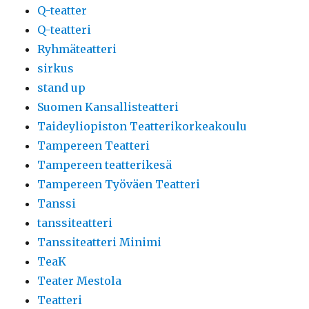
Q-teatter
Q-teatteri
Ryhmäteatteri
sirkus
stand up
Suomen Kansallisteatteri
Taideyliopiston Teatterikorkeakoulu
Tampereen Teatteri
Tampereen teatterikesä
Tampereen Työväen Teatteri
Tanssi
tanssiteatteri
Tanssiteatteri Minimi
TeaK
Teater Mestola
Teatteri