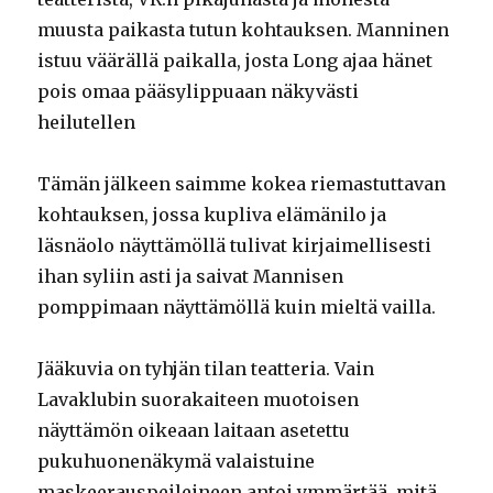
muusta paikasta tutun kohtauksen. Manninen
istuu väärällä paikalla, josta Long ajaa hänet
pois omaa pääsylippuaan näkyvästi
heilutellen
Tämän jälkeen saimme kokea riemastuttavan
kohtauksen, jossa kupliva elämänilo ja
läsnäolo näyttämöllä tulivat kirjaimellisesti
ihan syliin asti ja saivat Mannisen
pomppimaan näyttämöllä kuin mieltä vailla.
Jääkuvia on tyhjän tilan teatteria. Vain
Lavaklubin suorakaiteen muotoisen
näyttämön oikeaan laitaan asetettu
pukuhuonenäkymä valaistuine
maskeerauspeileineen antoi ymmärtää, mitä