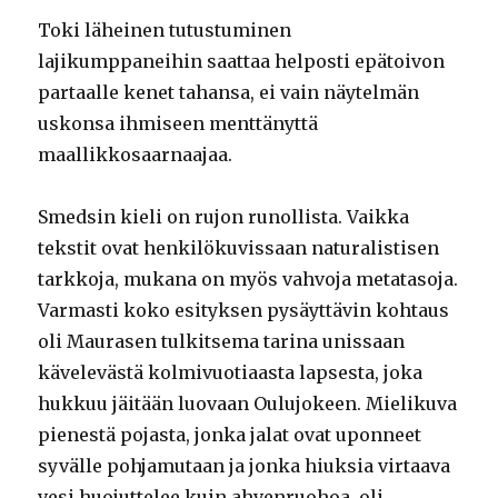
Toki läheinen tutustuminen
lajikumppaneihin saattaa helposti epätoivon
partaalle kenet tahansa, ei vain näytelmän
uskonsa ihmiseen menttänyttä
maallikkosaarnaajaa.
Smedsin kieli on rujon runollista. Vaikka
tekstit ovat henkilökuvissaan naturalistisen
tarkkoja, mukana on myös vahvoja metatasoja.
Varmasti koko esityksen pysäyttävin kohtaus
oli Maurasen tulkitsema tarina unissaan
kävelevästä kolmivuotiaasta lapsesta, joka
hukkuu jäitään luovaan Oulujokeen. Mielikuva
pienestä pojasta, jonka jalat ovat uponneet
syvälle pohjamutaan ja jonka hiuksia virtaava
vesi huojuttelee kuin ahvenruohoa, oli