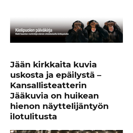
Kielipuolen päiväkirja
Jään kirkkaita kuvia
uskosta ja epäilystä –
Kansallisteatterin
Jääkuvia on huikean
hienon näyttelijäntyön
ilotulitusta