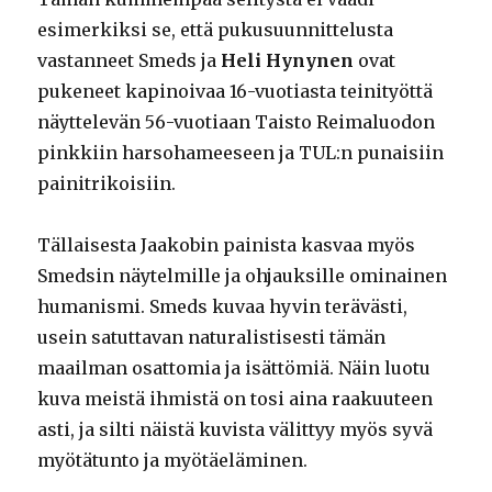
esimerkiksi se, että pukusuunnittelusta
vastanneet Smeds ja
Heli Hynynen
ovat
pukeneet kapinoivaa 16-vuotiasta teinityöttä
näyttelevän 56-vuotiaan Taisto Reimaluodon
pinkkiin harsohameeseen ja TUL:n punaisiin
painitrikoisiin.
Tällaisesta Jaakobin painista kasvaa myös
Smedsin näytelmille ja ohjauksille ominainen
humanismi. Smeds kuvaa hyvin terävästi,
usein satuttavan naturalistisesti tämän
maailman osattomia ja isättömiä. Näin luotu
kuva meistä ihmistä on tosi aina raakuuteen
asti, ja silti näistä kuvista välittyy myös syvä
myötätunto ja myötäeläminen.