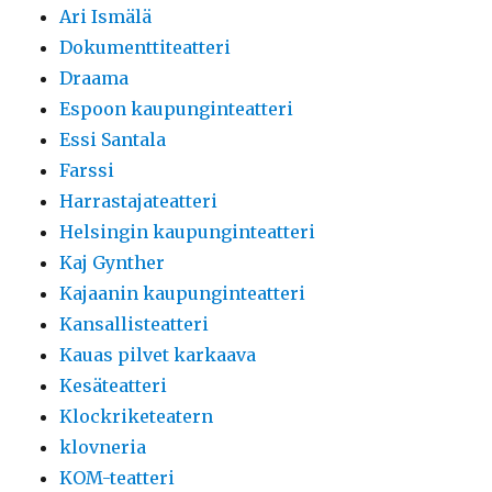
Ari Ismälä
Dokumenttiteatteri
Draama
Espoon kaupunginteatteri
Essi Santala
Farssi
Harrastajateatteri
Helsingin kaupunginteatteri
Kaj Gynther
Kajaanin kaupunginteatteri
Kansallisteatteri
Kauas pilvet karkaava
Kesäteatteri
Klockriketeatern
klovneria
KOM-teatteri