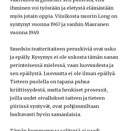
ihminen voi työstään ja eletystä elämästään
myös jotain oppia. Viisikosta nuorin Long on
syntynyt vuonna 1967 ja vanhin Mauranen
vuonna 1949.
Smedsin teatteritaiteen peruskiviä ovat usko
ja epäily. Kysymys ei ole uskosta tämän sanan
perinteisessä mielessä, vaan luovuudesta ja
sen epäilystä. Luovuutta ei ole ilman epäilyä.
Tieteen puolella on tapana puhua
kriittisyydestä, mutta henkiset prosessit,
joilla uudet oivallukset taiteen ja tieteen
piirissä syntyvät, ovat pohjimmiltaan
luultavasti hyvin samanlaisia.
Tämän kummempaa selitystä ei vaadi