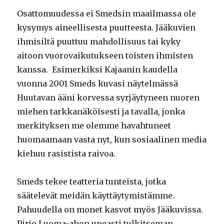
Osattomuudessa ei Smedsin maailmassa ole
kysymys aineellisesta puutteesta. Jääkuvien
ihmisiltä puuttuu mahdollisuus tai kyky
aitoon vuorovaikutukseen toisten ihmisten
kanssa. Esimerkiksi Kajaanin kaudella
vuonna 2001 Smeds kuvasi näytelmässä
Huutavan ääni korvessa syrjäytyneen nuoren
miehen tarkkanäköisesti ja tavalla, jonka
merkityksen me olemme havahtuneet
huomaamaan vasta nyt, kun sosiaalinen media
kiehuu rasistista raivoa.
Smeds tekee teatteria tunteista, jotka
säätelevät meidän käyttäytymistämme.
Pahuudella on monet kasvot myös Jääkuvissa.
Pirjo Luoma-ahon upeasti tulkitseman