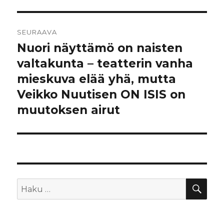
SEURAAVA
Nuori näyttämö on naisten
Seuraava
artikkeli:
valtakunta – teatterin vanha
mieskuva elää yhä, mutta
Veikko Nuutisen ON ISIS on
muutoksen airut
HA
Etsi: