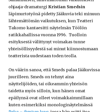
ohjaaja-dramaturgi
Kristian Smedsin
läpimurtotyönä pidetty Jääkuvia teki minuun
lähtemättömän vaikutuksen, kun Teatteri
Takomo kantaesitti näytelmän Töölön
ratikkahallissa vuonna 1996. Tuolloin
esityksestä välittynyt voimakas tunne
yhteisöllisyydestä sai minut kiinnostumaan
teatterista uudestaan toden teolla.
On väärin sanoa, että Smeds palaa Jääkuvissa
juurilleen. Smeds on tehnyt aina
näyttelijöiden, tai oikeammin yhteisön
taidetta myös silloin, kun hänen omat
epäilynsä ovat olleet voimakkaimmillaan
kuten esimerkiksi monologinäytelmässä
Palsa – ihmisen kuva
, jossa hän esitti itse