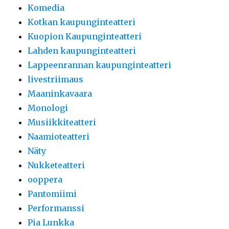
Komedia
Kotkan kaupunginteatteri
Kuopion Kaupunginteatteri
Lahden kaupunginteatteri
Lappeenrannan kaupunginteatteri
livestriimaus
Maaninkavaara
Monologi
Musiikkiteatteri
Naamioteatteri
Näty
Nukketeatteri
ooppera
Pantomiimi
Performanssi
Pia Lunkka