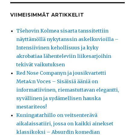
VIIMEISIMMÄT ARTIKKELIT
Tšehovin Kolmea sisarta tanssitettiin
näyttämöllä nykytanssin askelkuvioilla –
Intensiivinen kehollisuus ja kyky
akrobatiaa lähenteleviin liikesarjoihin
tekivät vaikutuksen
Red Nose Companyn ja jousikvartetti
Meta4:n Voces – Sisäisiä ääniä on
informatiivinen, riemastuttavan elegantti,
syvällinen ja sydämellisen hauska
mestariteos!
Kuningatarhillo on veitsenterävä
aikalaissatiiri, jossa on kaikki ainekset
klassikoksi – Absurdin komedian