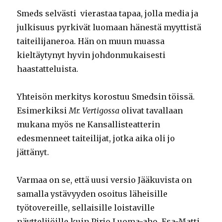
Smeds selvästi vierastaa tapaa, jolla media ja
julkisuus pyrkivät luomaan hänestä myyttistä
taiteilijaneroa. Hän on muun muassa
kieltäytynyt hyvin johdonmukaisesti
haastatteluista.
Yhteisön merkitys korostuu Smedsin töissä.
Esimerkiksi
Mr. Vertigossa
olivat tavallaan
mukana myös ne Kansallisteatterin
edesmenneet taiteilijat, jotka aika oli jo
jättänyt.
Varmaa on se, että uusi versio Jääkuvista on
samalla ystävyyden osoitus läheisille
työtovereille, sellaisille loistaville
näyttelijöille kuin Pirjo Luoma-aho, Esa-Matti