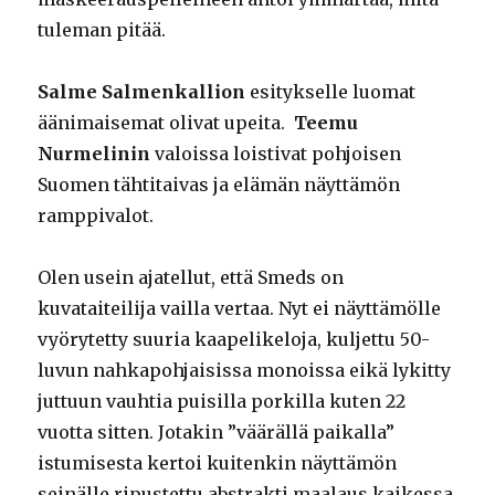
tuleman pitää.
Salme Salmenkallion
esitykselle luomat
äänimaisemat olivat upeita.
Teemu
Nurmelinin
valoissa loistivat pohjoisen
Suomen tähtitaivas ja elämän näyttämön
ramppivalot.
Olen usein ajatellut, että Smeds on
kuvataiteilija vailla vertaa. Nyt ei näyttämölle
vyörytetty suuria kaapelikeloja, kuljettu 50-
luvun nahkapohjaisissa monoissa eikä lykitty
juttuun vauhtia puisilla porkilla kuten 22
vuotta sitten. Jotakin ”väärällä paikalla”
istumisesta kertoi kuitenkin näyttämön
seinälle ripustettu abstrakti maalaus kaikessa