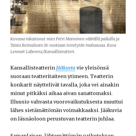
Kuvassa rakastunut mies Petri Manninen väärällä paikalla ja
Taisto Reimaluoto 16-vuotiaan teinitytön rooliasussa. Kuva
Lennart Laberenz/Kansallisteatteri.
Kansallisteatterin
Jääkuvia
vie yleisönsä
suoraan teatteritaiteen ytimeen. Teatterin
konkarit näyttelivät tavalla, joka vei ainakin
minut pitkäksi aikaa aivan sanattomaksi.
Illuusio vahvasta vuorovaikutuksesta muuttui
lähes sietämättömän voimakkaaksi. Jääkuvia
on läsnäoloon perustuvan teatterin juhlaa.
Samanlaisen, lähtemättömän vaikutuksen