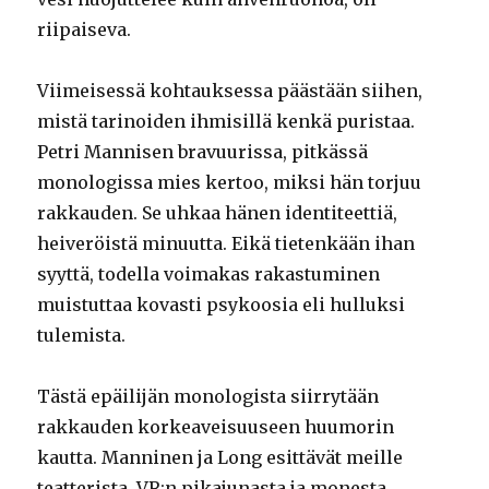
riipaiseva.
Viimeisessä kohtauksessa päästään siihen,
mistä tarinoiden ihmisillä kenkä puristaa.
Petri Mannisen bravuurissa, pitkässä
monologissa mies kertoo, miksi hän torjuu
rakkauden. Se uhkaa hänen identiteettiä,
heiveröistä minuutta. Eikä tietenkään ihan
syyttä, todella voimakas rakastuminen
muistuttaa kovasti psykoosia eli hulluksi
tulemista.
Tästä epäilijän monologista siirrytään
rakkauden korkeaveisuuseen huumorin
kautta. Manninen ja Long esittävät meille
teatterista, VR:n pikajunasta ja monesta