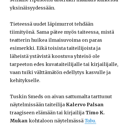
yksinäisyydessään.
Tieteessä uudet läpimurrot tehdään
tiimityönä. Sama pätee myös taiteessa, mistä
teatterin huikea ilmaisuvoima on paras
esimerkki. Eikä toisista taiteilijoista ja
läheistä ystävistä koostuva yhteisö ole
tarpeeton edes kuvataiteilijalle tai kirjailijalle,
vaan tuiki välttämätön edellytys kasvulle ja
kehitykselle.
Tuskin Smeds on aivan sattumalta tarttunut
näytelmissään taiteilija
Kalervo Palsan
traagiseen elämään tai kirjailija
Timo K.
Mukan
kohtaloon näytelmässä
Tabu
.