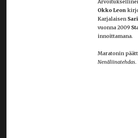
Arvoituksellin
Okko Leon
kirj
Karjalaisen
Sar
vuonna 2009
St
innoittamana.
Maratonin päät
Nenäliinatehdas
.