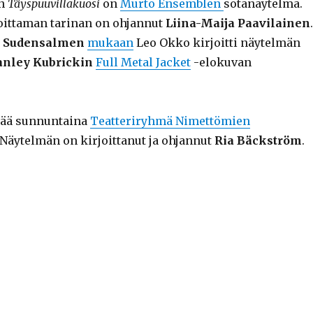
en
Täyspuuvillakuosi
on
Murto Ensemblen
sotanäytelmä.
oittaman tarinan on ohjannut
Liina-Maija Paavilainen
.
i Sudensalmen
mukaan
Leo Okko kirjoitti näytelmän
anley Kubrickin
Full Metal Jacket
-elokuvan
tää sunnuntaina
Teatteriryhmä Nimettömien
 Näytelmän on kirjoittanut ja ohjannut
Ria Bäckström
.