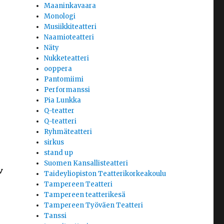
Maaninkavaara
Monologi
Musiikkiteatteri
Naamioteatteri
Näty
Nukketeatteri
ooppera
Pantomiimi
Performanssi
Pia Lunkka
Q-teatter
Q-teatteri
Ryhmäteatteri
sirkus
stand up
Suomen Kansallisteatteri
v
Taideyliopiston Teatterikorkeakoulu
Tampereen Teatteri
Tampereen teatterikesä
Tampereen Työväen Teatteri
Tanssi