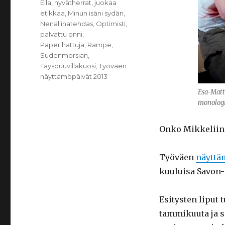
Eila
,
hyvätherrat
,
juokaa
etikkaa
,
Minun isäni sydän
,
Nenäliinatehdas
,
Optimisti
,
palvattu onni
,
Paperihattuja
,
Rampe
,
Sudenmorsian
,
Täyspuuvillakuosi
,
Työväen
näyttämöpäivät 2013
Esa-Matt
monologi
Onko Mikkeliin 
Työväen
näyttä
kuuluisa Savon-
Esitysten liput 
tammikuuta ja sa