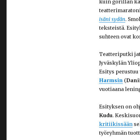
kuin gorillan k
teatterimarato
isäni sydän
. Smo
teksteistä. Esi
suhteen ovat ko
Teatteriputki j
Jyväskylän Ylio
Esitys perustuu
Harmsin
(
Danii
vuotiaana lenin
Esityksen on oh
Kudu
. Keskisuo
kritiikissään
sel
työryhmän tuott