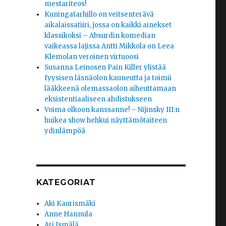
mestariteos!
Kuningatarhillo on veitsenterävä
aikalaissatiiri, jossa on kaikki ainekset
klassikoksi – Absurdin komedian
vaikeassa lajissa Antti Mikkola on Leea
Klemolan veroinen virtuoosi
Susanna Leinosen Pain Killer ylistää
fyysisen läsnäolon kauneutta ja toimii
lääkkeenä olemassaolon aiheuttamaan
eksistentiaaliseen ahdistukseen
Voima olkoon kanssanne! – Nijinsky III:n
huikea show hehkui näyttämötaiteen
ydinlämpöä
KATEGORIAT
Aki Kaurismäki
Anne Hannula
Ari Ismälä