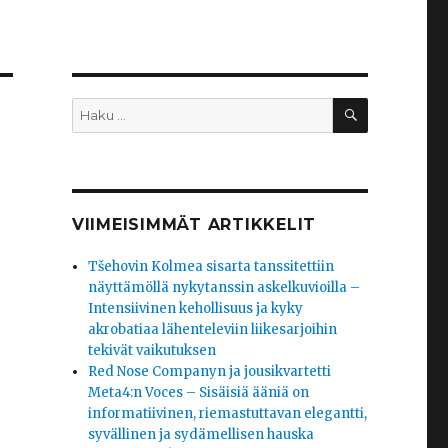
HAKU
Etsi:
VIIMEISIMMÄT ARTIKKELIT
Tšehovin Kolmea sisarta tanssitettiin
näyttämöllä nykytanssin askelkuvioilla –
Intensiivinen kehollisuus ja kyky
akrobatiaa lähenteleviin liikesarjoihin
tekivät vaikutuksen
Red Nose Companyn ja jousikvartetti
Meta4:n Voces – Sisäisiä ääniä on
informatiivinen, riemastuttavan elegantti,
syvällinen ja sydämellisen hauska