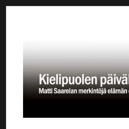
Kielipuolen päiväkirja
Teatteriblogi