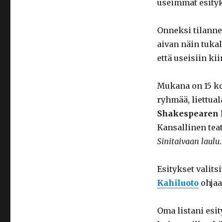
useimmat esityk
Onneksi tilanne
aivan näin tukal
että useisiin ki
Mukana on 15 ko
ryhmää, liettua
Shakespearen
Kansallinen teat
Sinitaivaan laulu
.
Esitykset valit
Kahiluoto
ohjaa
Oma listani esi