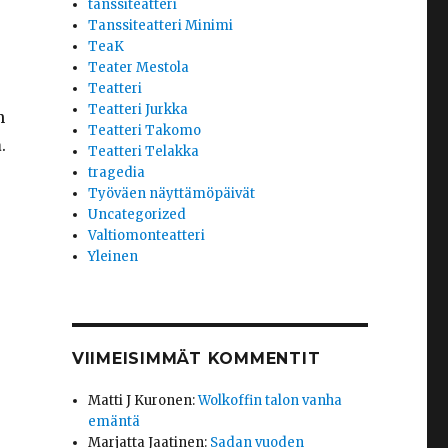
tanssiteatteri
Tanssiteatteri Minimi
TeaK
Teater Mestola
Teatteri
Teatteri Jurkka
n
Teatteri Takomo
a
.
Teatteri Telakka
tragedia
Työväen näyttämöpäivät
Uncategorized
Valtiomonteatteri
Yleinen
VIIMEISIMMÄT KOMMENTIT
Matti J Kuronen
:
Wolkoffin talon vanha
emäntä
Marjatta Jaatinen
:
Sadan vuoden