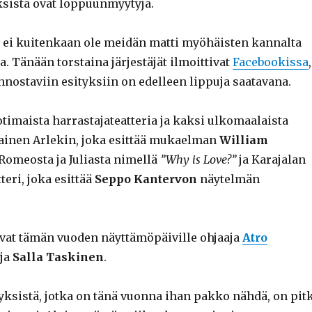
sistä ovat loppuunmyytyjä.
 ei kuitenkaan ole meidän matti myöhäisten kannalta
a. Tänään torstaina järjestäjät ilmoittivat
Facebookissa
,
innostaviin esityksiin on edelleen lippuja saatavana.
timaista harrastajateatteria ja kaksi ulkomaalaista
lainen Arlekin, joka esittää mukaelman
William
Romeosta ja Juliasta nimellä
”Why is Love?”
ja Karajalan
teri, joka esittää
Seppo Kantervon
näytelmän
sivat tämän vuoden näyttämöpäiville ohjaaja
Atro
ja
Salla Taskinen
.
tyksistä, jotka on tänä vuonna ihan pakko nähdä, on pit