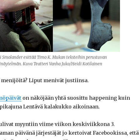
i Smolander esittää Timo K. Mukan teksteihin perustuvan
näytelmän. Kuva Teatteri Vanha Juko/Heidi Kotilainen
menijöitä? Liput menivät justiinsa.
möpäivät
on näköjään yhtä suosittu happening kuin
pikajuna Lentävä kalakukko aikoinaan.
tulivat myyntiin viime viikon keskiviikkona 3.
man päivänä järjestäjät jo kertoivat Facebookissa, että