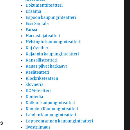
Dokumenttiteatteri
Draama
Espoon kaupunginteatteri
Essi Santala
Farssi
Harrastajateatteri
Helsingin kaupunginteatteri
Kaj Gynther
Kajaanin kaupunginteatteri
Kansallisteatteri
Kauas pilvet karkaava
Kesäteatteri
Klockriketeatern
klovneria
KOM-teatteri
Komedia
Kotkan kaupunginteatteri
Kuopion Kaupunginteatteri
Lahden kaupunginteatteri
Lappeenrannan kaupunginteatteri
kä
livestriimaus