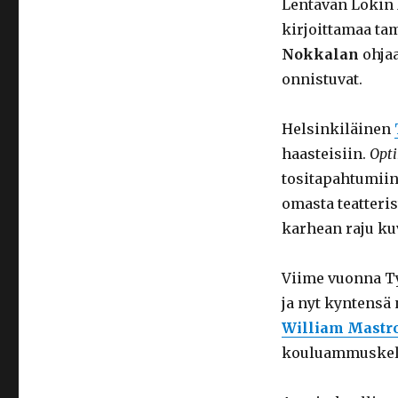
Lentävän Lokin
kirjoittamaa ta
Nokkalan
ohjaa
onnistuvat.
Helsinkiläinen
haasteisiin.
Opti
tositapahtumiin 
omasta teatteri
karhean raju kuv
Viime vuonna Ty
ja nyt kyntensä
William Mastr
kouluammuskelu