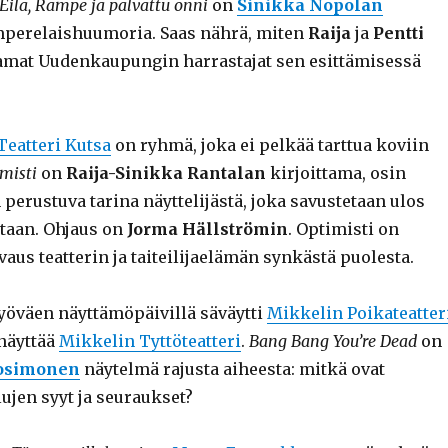
Eila, Rampe ja palvattu onni
on
Sinikka Nopolan
mperelaishuumoria. Saas nährä, miten
Raija
ja
Pentti
mat Uudenkaupungin harrastajat sen esittämisessä
Teatteri Kutsa
on ryhmä, joka ei pelkää tarttua koviin
misti
on
Raija-Sinikka Rantalan
kirjoittama, osin
perustuva tarina näyttelijästä, joka savustetaan ulos
staan. Ohjaus on
Jorma Hällströmin
. Optimisti on
aus teatterin ja taiteilijaelämän synkästä puolesta.
öväen näyttämöpäivillä säväytti
Mikkelin Poikateatter
 näyttää
Mikkelin Tyttöteatteri
.
Bang Bang You’re Dead
on
osimonen
näytelmä rajusta aiheesta: mitkä ovat
jen syyt ja seuraukset?