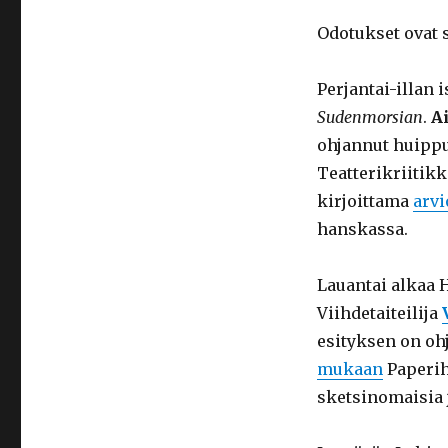
Odotukset ovat s
Perjantai-illan 
Sudenmorsian
.
A
ohjannut huipput
Teatterikriitik
kirjoittama
arvi
hanskassa.
Lauantai alkaa 
Viihdetaiteilija
esityksen on o
mukaan
Paperiha
sketsinomaisia 