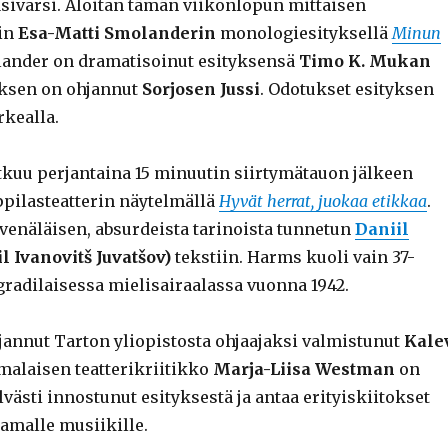
äsivarsi. Aloitan tämän viikonlopun mittaisen
nin
Esa-Matti Smolanderin
monologiesityksellä
Minun
lander on dramatisoinut esityksensä
Timo K. Mukan
tyksen on ohjannut
Sorjosen Jussi
. Odotukset esityksen
rkealla.
atkuu perjantaina 15 minuutin siirtymätauon jälkeen
ppilasteatterin näytelmällä
Hyvät herrat, juokaa etikkaa
.
 venäläisen, absurdeista tarinoista tunnetun
Daniil
l Ivanovitš Juvatšov)
tekstiin. Harms kuoli vain 37-
gradilaisessa mielisairaalassa vuonna 1942.
jannut Tarton yliopistosta ohjaajaksi valmistunut
Kale
malaisen teatterikriitikko
Marja-Liisa Westman
on
västi innostunut esityksestä ja antaa erityiskiitokset
amalle musiikille.