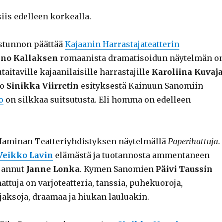
iis edelleen korkealla.
istunnon päättää
Kajaanin Harrastajateatterin
ino Kallaksen
romaanista dramatisoidun näytelmän o
aitaville kajaanilaisille harrastajille
Karoliina Kuvaj
ko
Sinikka Viirretin
esityksestä Kainuun Sanomiin
o
on silkkaa suitsutusta. Eli homma on edelleen
Haminan Teatteriyhdistyksen näytelmällä
Paperihattuja
.
Veikko Lavin
elämästä ja tuotannosta ammentaneen
hjannut
Janne Lonka
. Kymen Sanomien
Päivi Taussin
ttuja on varjoteatteria, tanssia, puhekuoroja,
jaksoja, draamaa ja hiukan lauluakin.