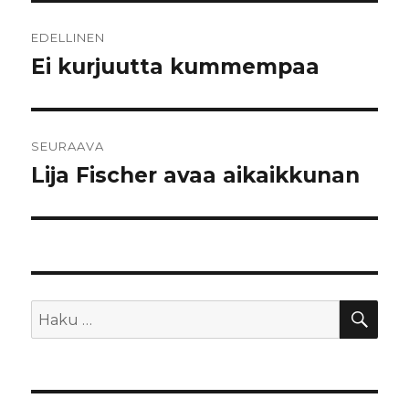
Artikkelien
EDELLINEN
selaus
Ei kurjuutta kummempaa
Edellinen
artikkeli:
SEURAAVA
Lija Fischer avaa aikaikkunan
Seuraava
artikkeli:
HA
Etsi: