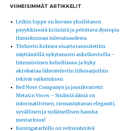
VIIMEISIMMÄT ARTIKKELIT
Leikin loppu on kuvaus yksilötason
psyykkisestä kriisistä ja pelottava dystopia
ihmiskunnan tulevaisuudesta
Tšehovin Kolmea sisarta tanssitettiin
näyttämöllä nykytanssin askelkuvioilla –
Intensiivinen kehollisuus ja kyky
akrobatiaa lähenteleviin liikesarjoihin
tekivät vaikutuksen
Red Nose Companyn ja jousikvartetti
Meta4:n Voces – Sisäisiä ääniä on
informatiivinen, riemastuttavan elegantti,
syvällinen ja sydämellisen hauska
mestariteos!
Kuningatarhillo on veitsenterävä