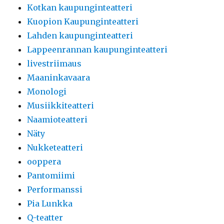
Kotkan kaupunginteatteri
Kuopion Kaupunginteatteri
Lahden kaupunginteatteri
Lappeenrannan kaupunginteatteri
livestriimaus
Maaninkavaara
Monologi
Musiikkiteatteri
Naamioteatteri
Näty
Nukketeatteri
ooppera
Pantomiimi
Performanssi
Pia Lunkka
Q-teatter