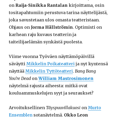
on
Raija-Sinikka Rantalan
kirjoittama, osin
tositapahtumiin perustuva tarina näyttelijästä,
joka savustetaan ulos omasta teatteristaan.
Ohjaus on
Jorma Hällströmin
. Optimisti on
karhean raju kuvaus teatterin ja
taiteilijaelämän synkästä puolesta.
Viime vuonna Työväen näyttämöpäivillä
säväytti
Mikkelin Poikateatteri
ja nyt kyntensä
näyttää
Mikkelin Tyttöteatteri
.
Bang Bang
You’re Dead
on
William Mastrosimonen
näytelmä rajusta aiheesta: mitkä ovat
kouluammuskelujen syyt ja seuraukset?
Arvoituksellinen
Täyspuuvillakuosi
on
Murto
Ensemblen
sotanäytelmä.
Okko Leon