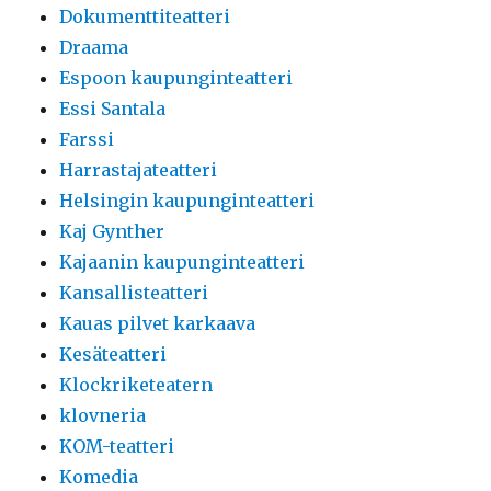
Dokumenttiteatteri
Draama
Espoon kaupunginteatteri
Essi Santala
Farssi
Harrastajateatteri
Helsingin kaupunginteatteri
Kaj Gynther
Kajaanin kaupunginteatteri
Kansallisteatteri
Kauas pilvet karkaava
Kesäteatteri
Klockriketeatern
klovneria
KOM-teatteri
Komedia