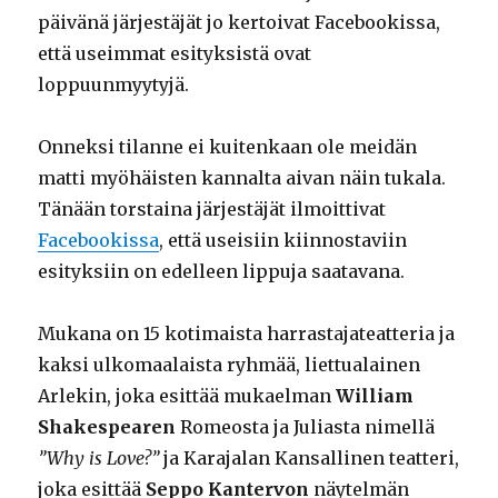
päivänä järjestäjät jo kertoivat Facebookissa,
että useimmat esityksistä ovat
loppuunmyytyjä.
Onneksi tilanne ei kuitenkaan ole meidän
matti myöhäisten kannalta aivan näin tukala.
Tänään torstaina järjestäjät ilmoittivat
Facebookissa
, että useisiin kiinnostaviin
esityksiin on edelleen lippuja saatavana.
Mukana on 15 kotimaista harrastajateatteria ja
kaksi ulkomaalaista ryhmää, liettualainen
Arlekin, joka esittää mukaelman
William
Shakespearen
Romeosta ja Juliasta nimellä
”Why is Love?”
ja Karajalan Kansallinen teatteri,
joka esittää
Seppo Kantervon
näytelmän