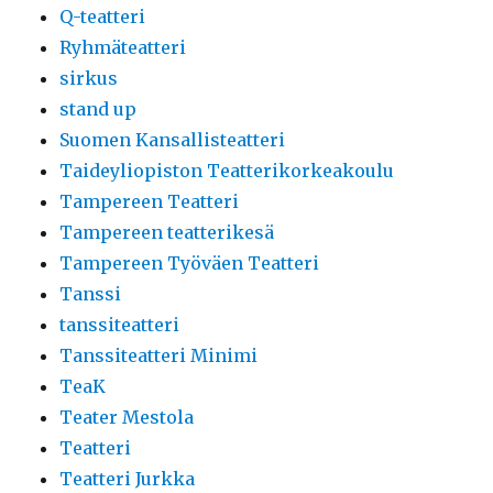
Q-teatteri
Ryhmäteatteri
sirkus
stand up
Suomen Kansallisteatteri
Taideyliopiston Teatterikorkeakoulu
Tampereen Teatteri
Tampereen teatterikesä
Tampereen Työväen Teatteri
Tanssi
tanssiteatteri
Tanssiteatteri Minimi
TeaK
Teater Mestola
Teatteri
Teatteri Jurkka