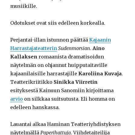
musiikille.
Odotukset ovat siis edelleen korkealla.
Perjantai-illan istunnon päättää
Kajaanin
Harrastajateatterin
Sudenmorsian
.
Aino
Kallaksen
romaanista dramatisoidun
näytelmän on ohjannut huipputaitaville
kajaanilaisille harrastajille
Karoliina Kuvaja
.
Teatterikriitikko
Sinikka Viirretin
esityksestä Kainuun Sanomiin kirjoittama
arvio
on silkkaa suitsutusta. Eli homma on
edelleen hanskassa.
Lauantai alkaa Haminan Teatteriyhdistyksen
näytelmällä
Paperihattuja
. Viihdetaiteilija