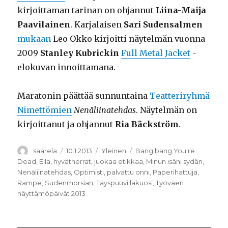
kirjoittaman tarinan on ohjannut
Liina-Maija
Paavilainen
. Karjalaisen
Sari Sudensalmen
mukaan
Leo Okko kirjoitti näytelmän vuonna
2009
Stanley Kubrickin
Full Metal Jacket
-
elokuvan innoittamana.
Maratonin päättää sunnuntaina
Teatteriryhmä
Nimettömien
Nenäliinatehdas
. Näytelmän on
kirjoittanut ja ohjannut
Ria Bäckström
.
Kirjoittaja
Julkaistu
Kategoriat
Avainsanat
saarela
10.1.2013
Yleinen
Bang bang You're
Dead
,
Eila
,
hyvätherrat
,
juokaa etikkaa
,
Minun isäni sydän
,
Nenäliinatehdas
,
Optimisti
,
palvattu onni
,
Paperihattuja
,
Rampe
,
Sudenmorsian
,
Täyspuuvillakuosi
,
Työväen
näyttämöpäivät 2013