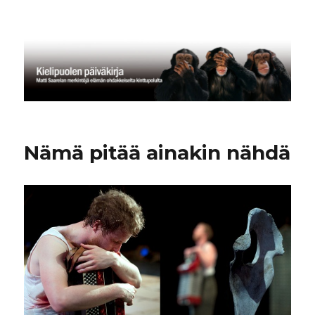
Kielipuolen päiväkirja
Nämä pitää ainakin nähdä