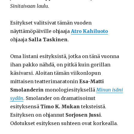
Sinitaivaan laulu
.
Esitykset valitsivat tämän vuoden
näyttämöpäiville ohjaaja
Atro Kahiluoto
ohjaaja
Salla Taskinen
.
Oma listani esityksistä, jotka on tänä vuonna
ihan pakko nähdä, on pitkä kuin gorillan
käsivarsi. Aloitan tämän viikonlopun
mittaisen teatterimaratonin
Esa-Matti
Smolanderin
monologiesityksellä
Minun isäni
sydän
. Smolander on dramatisoinut
esityksensä
Timo K. Mukan
teksteistä.
Esityksen on ohjannut
Sorjosen Jussi
.
Odotukset esityksen suhteen ovat korkealla.