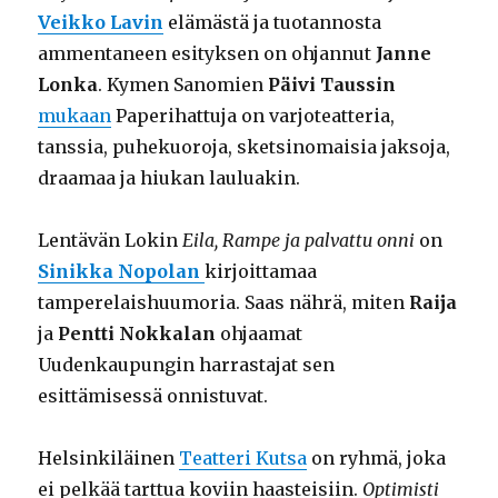
Veikko Lavin
elämästä ja tuotannosta
ammentaneen esityksen on ohjannut
Janne
Lonka
. Kymen Sanomien
Päivi Taussin
mukaan
Paperihattuja on varjoteatteria,
tanssia, puhekuoroja, sketsinomaisia jaksoja,
draamaa ja hiukan lauluakin.
Lentävän Lokin
Eila, Rampe ja palvattu onni
on
Sinikka Nopolan
kirjoittamaa
tamperelaishuumoria. Saas nährä, miten
Raija
ja
Pentti Nokkalan
ohjaamat
Uudenkaupungin harrastajat sen
esittämisessä onnistuvat.
Helsinkiläinen
Teatteri Kutsa
on ryhmä, joka
ei pelkää tarttua koviin haasteisiin.
Optimisti