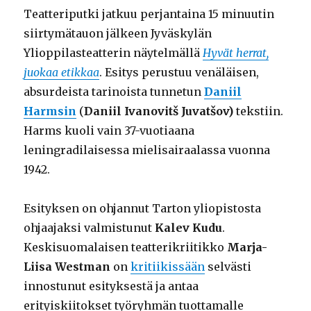
Teatteriputki jatkuu perjantaina 15 minuutin
siirtymätauon jälkeen Jyväskylän
Ylioppilasteatterin näytelmällä
Hyvät herrat,
juokaa etikkaa
. Esitys perustuu venäläisen,
absurdeista tarinoista tunnetun
Daniil
Harmsin
(
Daniil Ivanovitš Juvatšov)
tekstiin.
Harms kuoli vain 37-vuotiaana
leningradilaisessa mielisairaalassa vuonna
1942.
Esityksen on ohjannut Tarton yliopistosta
ohjaajaksi valmistunut
Kalev Kudu
.
Keskisuomalaisen teatterikriitikko
Marja-
Liisa Westman
on
kritiikissään
selvästi
innostunut esityksestä ja antaa
erityiskiitokset työryhmän tuottamalle