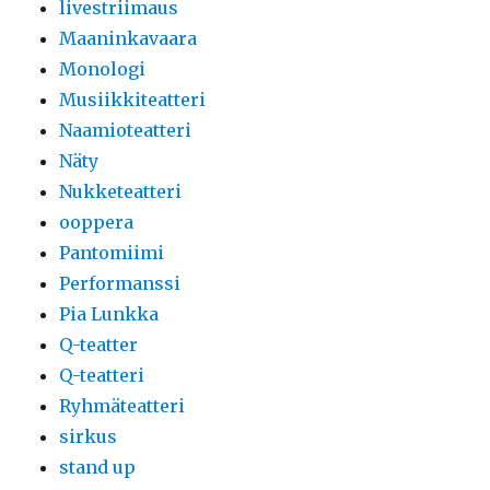
livestriimaus
Maaninkavaara
Monologi
Musiikkiteatteri
Naamioteatteri
Näty
Nukketeatteri
ooppera
Pantomiimi
Performanssi
Pia Lunkka
Q-teatter
Q-teatteri
Ryhmäteatteri
sirkus
stand up