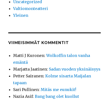
Uncategorized
Valtiomonteatteri
Yleinen
VIIMEISIMMÄT KOMMENTIT
Matti J Kuronen
:
Wolkoffin talon vanha
emäntä
Marjatta Jaatinen
:
Sadan vuoden yksinäisyys
Petter Sairanen
:
Kolme sisarta Maijalan
tapaan
Sari Pullinen
:
Mitäs me eunukit!
Nazia Asif
:
Bang bang olet kuollut