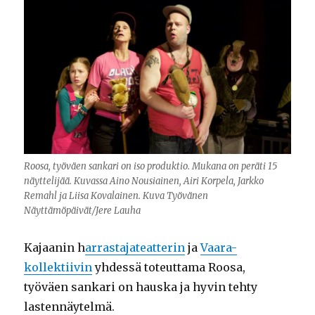
Roosa, työväen sankari on iso produktio. Mukana on peräti 15
näyttelijää. Kuvassa Aino Nousiainen, Airi Korpela, Jarkko
Remahl ja Liisa Kovalainen. Kuva Työvänen
Näyttämöpäivät/Jere Lauha
Kajaanin h
arrastajateatterin
ja
Vaara-
kollektiivin
yhdessä toteuttama Roosa,
työväen sankari on hauska ja hyvin tehty
lastennäytelmä.