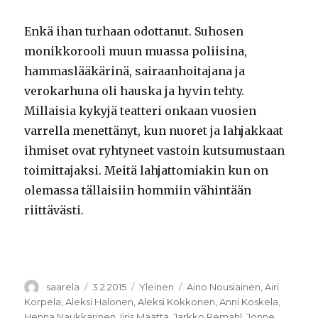
Enkä ihan turhaan odottanut. Suhosen
monikkorooli muun muassa poliisina,
hammaslääkärinä, sairaanhoitajana ja
verokarhuna oli hauska ja hyvin tehty.
Millaisia kykyjä teatteri onkaan vuosien
varrella menettänyt, kun nuoret ja lahjakkaat
ihmiset ovat ryhtyneet vastoin kutsumustaan
toimittajaksi. Meitä lahjattomiakin kun on
olemassa tällaisiin hommiin vähintään
riittävästi.
Kirjoittaja
Julkaistu
Kategoriat
Avainsanat
saarela
3.2.2015
Yleinen
Aino Nousiainen
,
Airi
Korpela
,
Aleksi Halonen
,
Aleksi Kokkonen
,
Anni Koskela
,
Henna Naukkarinen
,
Iiris Määttä
,
Jarkko Remahl
,
Jonne