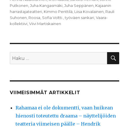
Putkonen
,
Juha Kangasmäki
,
Juha Seppänen
,
Kajaanin
harrastajateatteri
,
Kimmo Penttilä
,
Liisa Kovalainen
,
Rauli
Suhonen
,
Roosa
,
Sofia Voltti.
,
työväen sankari
,
Vaara-
kollektiivi
,
Viivi Martiskainen
HA
Etsi:
VIIMEISIMMÄT ARTIKKELIT
Rahamaa ei ole dokumentti, vaan huikean
hienosti toteutettu draama – näyttelijöiden
teatteria viimeisen päälle – Hendrik