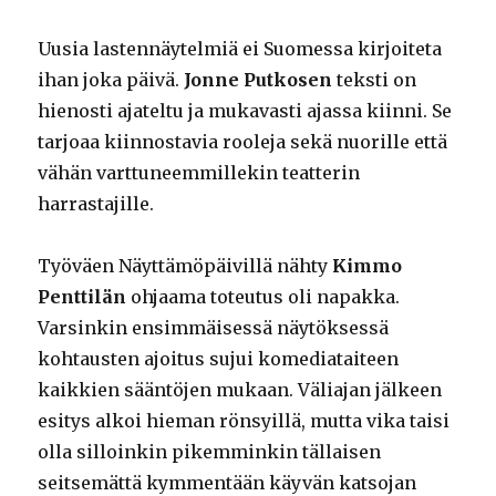
Uusia lastennäytelmiä ei Suomessa kirjoiteta
ihan joka päivä.
Jonne Putkosen
teksti on
hienosti ajateltu ja mukavasti ajassa kiinni. Se
tarjoaa kiinnostavia rooleja sekä nuorille että
vähän varttuneemmillekin teatterin
harrastajille.
Työväen Näyttämöpäivillä nähty
Kimmo
Penttilän
ohjaama toteutus oli napakka.
Varsinkin ensimmäisessä näytöksessä
kohtausten ajoitus sujui komediataiteen
kaikkien sääntöjen mukaan. Väliajan jälkeen
esitys alkoi hieman rönsyillä, mutta vika taisi
olla silloinkin pikemminkin tällaisen
seitsemättä kymmentään käyvän katsojan