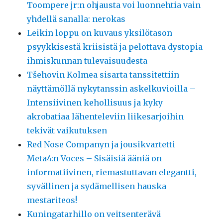
Toompere jr:n ohjausta voi luonnehtia vain
yhdellä sanalla: nerokas
Leikin loppu on kuvaus yksilötason
psyykkisestä kriisistä ja pelottava dystopia
ihmiskunnan tulevaisuudesta
Tšehovin Kolmea sisarta tanssitettiin
näyttämöllä nykytanssin askelkuvioilla –
Intensiivinen kehollisuus ja kyky
akrobatiaa lähenteleviin liikesarjoihin
tekivät vaikutuksen
Red Nose Companyn ja jousikvartetti
Meta4:n Voces – Sisäisiä ääniä on
informatiivinen, riemastuttavan elegantti,
syvällinen ja sydämellisen hauska
mestariteos!
Kuningatarhillo on veitsenterävä