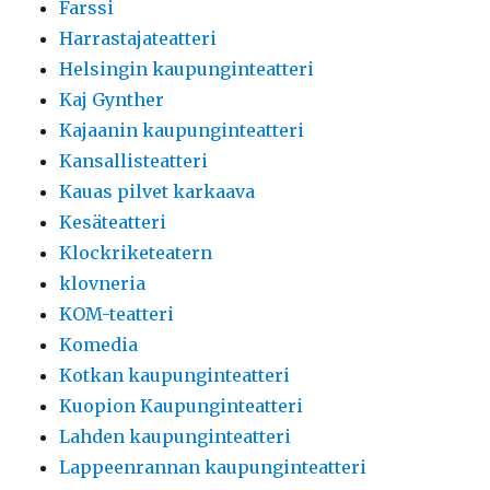
Farssi
Harrastajateatteri
Helsingin kaupunginteatteri
Kaj Gynther
Kajaanin kaupunginteatteri
Kansallisteatteri
Kauas pilvet karkaava
Kesäteatteri
Klockriketeatern
klovneria
KOM-teatteri
Komedia
Kotkan kaupunginteatteri
Kuopion Kaupunginteatteri
Lahden kaupunginteatteri
Lappeenrannan kaupunginteatteri