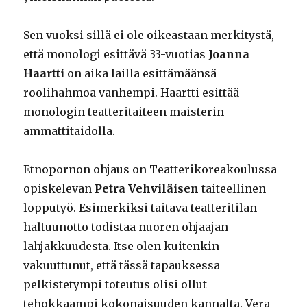
Sen vuoksi sillä ei ole oikeastaan merkitystä,
että monologi esittävä 33-vuotias
Joanna
Haartti
on aika lailla esittämäänsä
roolihahmoa vanhempi. Haartti esittää
monologin teatteritaiteen maisterin
ammattitaidolla.
Etnopornon ohjaus on Teatterikoreakoulussa
opiskelevan
Petra Vehviläisen
taiteellinen
lopputyö. Esimerkiksi taitava teatteritilan
haltuunotto todistaa nuoren ohjaajan
lahjakkuudesta. Itse olen kuitenkin
vakuuttunut, että tässä tapauksessa
pelkistetympi toteutus olisi ollut
tehokkaampi kokonaisuuden kannalta. Vera-