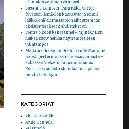
Klemolan veroinen virtuoosi
Susanna Leinosen Pain Killer ylistää
fyysisen läsnäolon kauneutta ja toimii
lääkkeenä olemassaolon aiheuttamaan
eksistentiaaliseen ahdistukseen
Voima olkoon kanssanne! – Nijinsky III:n
huikea show hehkui näyttämötaiteen
ydinlämpöä
Madame Nielsenin Die führende Madame
todisti performanssin ilmaisuvoimasta –
Saksassa Nielsenin muodonmuutos
Führeriksi aiheutti skandaalin ja poliisi
pidätti taiteilijan
KATEGORIAT
Aki Kaurismäki
Anne Hannula
Ari Ismälä