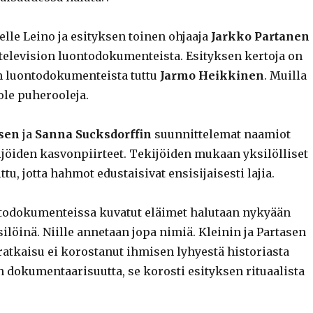
lle Leino ja esityksen toinen ohjaaja
Jarkko Partanen
 television luontodokumenteista. Esityksen kertoja on
on luontodokumenteista tuttu
Jarmo Heikkinen
. Muilla
 ole puherooleja.
sen
ja
Sanna Sucksdorffin
suunnittelemat naamiot
ijöiden kasvonpiirteet. Tekijöiden mukaan yksilölliset
ttu, jotta hahmot edustaisivat ensisijaisesti lajia.
todokumenteissa kuvatut eläimet halutaan nykyään
silöinä. Niille annetaan jopa nimiä. Kleinin ja Partasen
atkaisu ei korostanut ihmisen lyhyestä historiasta
n dokumentaarisuutta, se korosti esityksen rituaalista