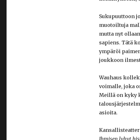
Sukupuuttoon jo 
muotoiltuja mall
mutta nyt ollaan
sapiens. Tätä k
ympäröi paimenet
joukkoon ilmest
Wauhaus kollekt
voimalle, joka 
Meillä on kyky 
talousjärjestel
asioita.
Kansallisteatte
Ihmisen lyhyt his