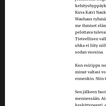
kehityshyppäyks
Kuva Katri Nauk
Wauhaus ryhmän
me ihmiset el
pelottava tuleva
Tieteellisen va
uhka ei liity ni
sodan vuosina.
Kun esirippu no
minut valtasi v
ennenkin. Niin 
Sen jälkeen huo
mennessään. Ain
keskittyneesti, 