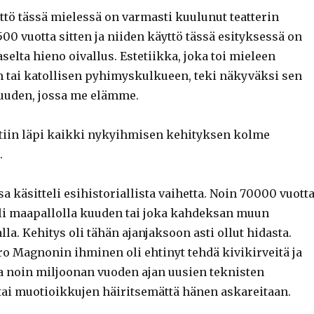
tö tässä mielessä on varmasti kuulunut teatterin
2500 vuotta sitten ja niiden käyttö tässä esityksessä on
aselta hieno oivallus. Estetiikka, joka toi mieleen
tai katollisen pyhimyskulkueen, teki näkyväksi sen
uuden, jossa me elämme.
tiin läpi kaikki nykyihmisen kehityksen kolme
.
käsitteli esihistoriallista vaihetta. Noin 70000 vuott
eli maapallolla kuuden tai joka kahdeksan muun
lla. Kehitys oli tähän ajanjaksoon asti ollut hidasta.
ro Magnonin ihminen oli ehtinyt tehdä kivikirveitä ja
a noin miljoonan vuoden ajan uusien teknisten
tai muotioikkujen häiritsemättä hänen askareitaan.