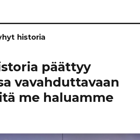
yhyt historia
istoria päättyy
ssa vavahduttavaan
itä me haluamme