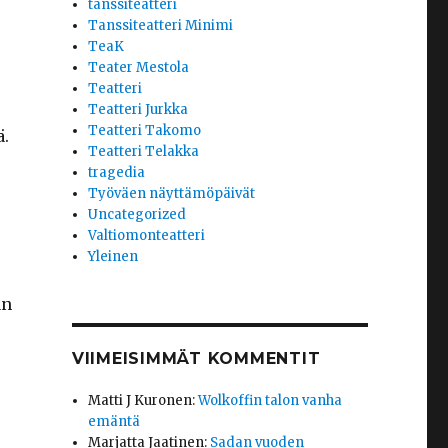
tanssiteatteri
Tanssiteatteri Minimi
TeaK
Teater Mestola
Teatteri
Teatteri Jurkka
Teatteri Takomo
ä.
Teatteri Telakka
tragedia
Työväen näyttämöpäivät
Uncategorized
Valtiomonteatteri
Yleinen
an
VIIMEISIMMÄT KOMMENTIT
Matti J Kuronen
:
Wolkoffin talon vanha
emäntä
Marjatta Jaatinen
:
Sadan vuoden