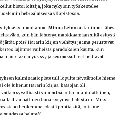
ellut historioitsija, joka nykyisin työskentelee
rusalemin hebrealaisessa yliopistossa.
 esitykseksi muokannut
Minna Leino
on tarttunut lähes
htävään, kun hän lähtenyt muokkaamaan siitä esityst
tä jättää pois? Hararin kirjan viehätys ja imu perustuvat
n kertoo lajimme vaiheista paradoksien kautta. Kun
a muutetaan myös syy ja seuraussuhteet heittävät
tyksen kulminaatiopiste tuli lopulta näyttämölle hiem
ei ole lukenut Hararin kirjaa, katsojan oli
 vaikea syvällisesti ymmärtää miten moniulotteinen,
amalla dramaattinen tämä kysymys halusta on. Miksi
orastaan henkemme edestä pohtia sitä, mitä me
aisuudessa haluta??