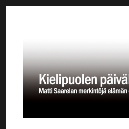
Kielipuolen päiväkirja
Teatteriblogi