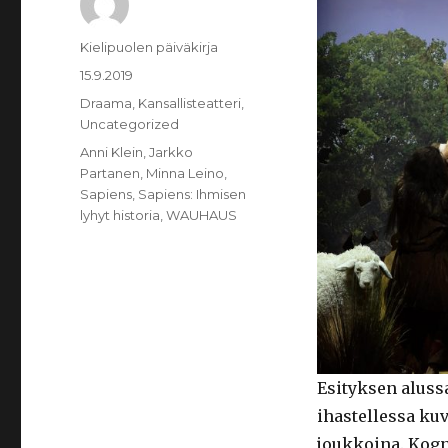
Kirjoittaja
Kielipuolen päiväkirja
Julkaistu
15.9.2019
Kategoriat
Draama
,
Kansallisteatteri
,
Uncategorized
Avainsanat
Anni Klein
,
Jarkko
Partanen
,
Minna Leino
,
Sapiens
,
Sapiens: Ihmisen
lyhyt historia
,
WAUHAUS
Esityksen aluss
ihastellessa kuv
joukkoina. Kogn