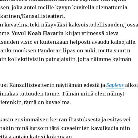
en, joka antoi meille kyvyn kuvitella olemattomia.
karinen/Kansallisteatteri.
 kuvaelma teki näkyväksi kaksoistodellisuuden, joss
ämme.
Yuvul Noah Hararin
kirjan ytimessä oleva
isuuden visio ei kuitenkaan helposti avaudu katsojalle.
llankumouksen Pandoran lipas on auki, mutta suurin
ihin kollektiivisiin painajaisiin, joita näimme kylmän
usi Kansallisteatterin näyttämän edestä ja
Sapiens
alkoi
oimakas tuttuuden tunne. Tämän minä olen nähnyt
tietenkin, tämä on kuvaelma.
kasin ensimmäisen kerran ihastuksesta ja esitys vei
akin minä katsoin tätä kuvaelmien kavalkadia niin
että ajantaju katosi kokonaan.