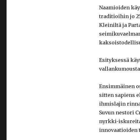
Naamioiden käyt
traditioihin jo 
Kleiniltä ja Part
seimikuvaelman 
kaksoistodellis
Esityksessä käy
vallankumousta
Ensimmäinen osa 
sitten sapiens 
ihmislajin rinna
Suvun nestori C
nyrkki-iskureit
innovaatioiden 