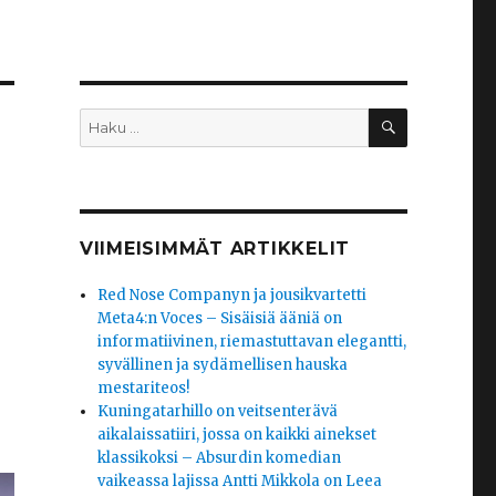
HAKU
Etsi:
VIIMEISIMMÄT ARTIKKELIT
Red Nose Companyn ja jousikvartetti
Meta4:n Voces – Sisäisiä ääniä on
informatiivinen, riemastuttavan elegantti,
syvällinen ja sydämellisen hauska
mestariteos!
Kuningatarhillo on veitsenterävä
aikalaissatiiri, jossa on kaikki ainekset
klassikoksi – Absurdin komedian
vaikeassa lajissa Antti Mikkola on Leea