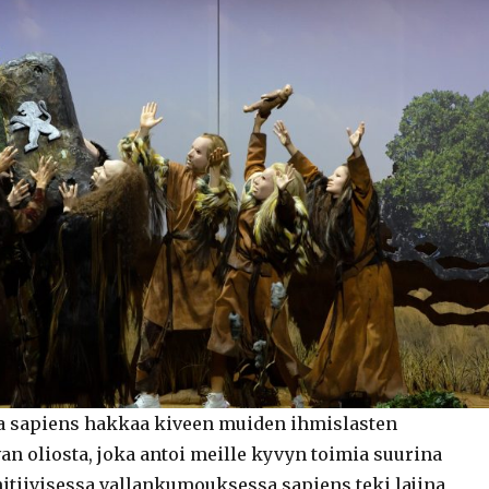
a sapiens hakkaa kiveen muiden ihmislasten
an oliosta, joka antoi meille kyvyn toimia suurina
itiivisessa vallankumouksessa sapiens teki lajina