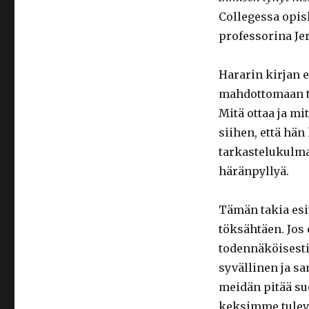
Collegessa opisk
professorina Je
Hararin kirjan
mahdottomaan te
Mitä ottaa ja mi
siihen, että hä
tarkastelukulma
häränpyllyä.
Tämän takia esi
töksähtäen. Jos 
todennäköisesti
syvällinen ja s
meidän pitää su
keksimme tulev