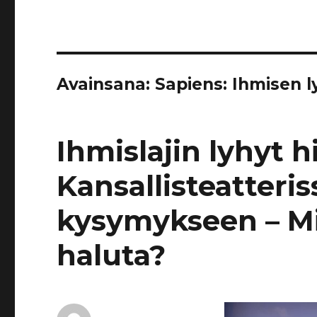
Avainsana:
Sapiens: Ihmisen l
Ihmislajin lyhyt h
Kansallisteatteri
kysymykseen – M
haluta?