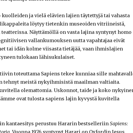
kuolleiden ja vielä elävien lajien täytettyjä tai vahasta
ikappaleita löytyy tietenkin museoiden vitriineistä,
 teatterissa. Näyttämöllä on vasta lajina syntynyt homo
ognitiivisen vallankumouksen uutta vapahtajaa eivät
 tai idän kolme viisasta tietäjää, vaan ihmislajien
yneen tulokaan lähisukulaiset.
iivin toteuttama Sapiens tekee kunniaa sille mahtavall
on tehnyt meistä nykyihmisistä maailman valtiaita.
kuvitella olemattomia. Uskonnot, taide ja koko nykyine
mämme ovat tulosta sapiens lajin kyvystä kuvitella
rin kantaesitys perustuu Hararin bestselleriin
Sapiens:
toria
. Vuonna 1976 syntynyt Harari on Oxfordin Jesus