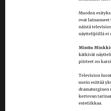
Muodon esitykse
ovat lainanneet
näistä televisi
näyttelijöillä ei
Minttu Minkki
kätkivät näyttel
piirteet on karsi
Television luon
usein esittää yk
dramaturginen r
kertovan tarina
estetiikkaa.