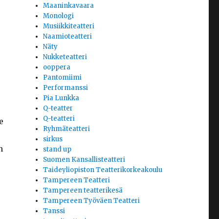
Maaninkavaara
Monologi
Musiikkiteatteri
Naamioteatteri
Näty
Nukketeatteri
ooppera
Pantomiimi
Performanssi
Pia Lunkka
Q-teatter
Q-teatteri
e
Ryhmäteatteri
sirkus
n
stand up
Suomen Kansallisteatteri
Taideyliopiston Teatterikorkeakoulu
Tampereen Teatteri
Tampereen teatterikesä
Tampereen Työväen Teatteri
Tanssi