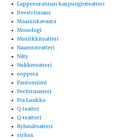
Lappeenrannan kaupunginteatteri
livestriimaus
Maaninkavaara
Monologi
Musiikkiteatteri
Naamioteatteri
Näty
Nukketeatteri
ooppera
Pantomiimi
Performanssi
Pia Lunkka
Q-teatter
Q-teatteri
Ryhmäteatteri
sirkus