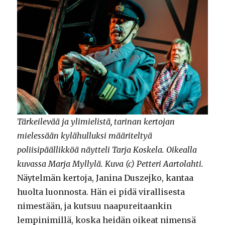
Tärkeilevää ja ylimielistä, tarinan kertojan
mielessään kylähulluksi määriteltyä
poliisipäällikköä näytteli Tarja Koskela. Oikealla
kuvassa Marja Myllylä. Kuva (c) Petteri Aartolahti.
Näytelmän kertoja, Janina Duszejko, kantaa
huolta luonnosta. Hän ei pidä virallisesta
nimestään, ja kutsuu naapureitaankin
lempinimillä, koska heidän oikeat nimensä