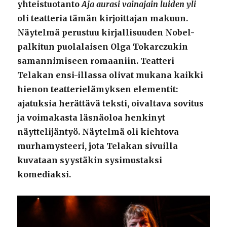
yhteistuotanto
Aja aurasi vainajain luiden yli
oli teatteria tämän kirjoittajan makuun.
Näytelmä perustuu kirjallisuuden Nobel-
palkitun puolalaisen Olga Tokarczukin
samannimiseen romaaniin. Teatteri
Telakan ensi-illassa olivat mukana kaikki
hienon teatterielämyksen elementit:
ajatuksia herättävä teksti, oivaltava sovitus
ja voimakasta läsnäoloa henkinyt
näyttelijäntyö. Näytelmä oli kiehtova
murhamysteeri, jota Telakan sivuilla
kuvataan syystäkin sysimustaksi
komediaksi.