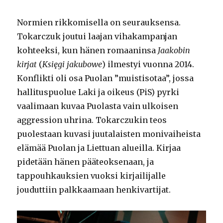
Normien rikkomisella on seurauksensa.
Tokarczuk joutui laajan vihakampanjan
kohteeksi, kun hänen romaaninsa
Jaakobin
kirjat
(
Księgi jakubowe
) ilmestyi vuonna 2014.
Konflikti oli osa Puolan ”muistisotaa”, jossa
hallituspuolue Laki ja oikeus (PiS) pyrki
vaalimaan kuvaa Puolasta vain ulkoisen
aggression uhrina. Tokarczukin teos
puolestaan kuvasi juutalaisten monivaiheista
elämää Puolan ja Liettuan alueilla. Kirjaa
pidetään hänen pääteoksenaan, ja
tappouhkauksien vuoksi kirjailijalle
jouduttiin palkkaamaan henkivartijat.