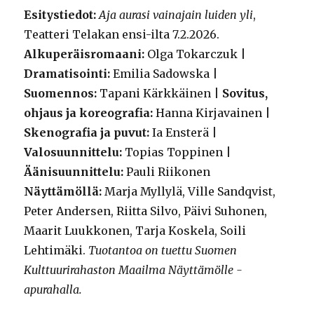
Esitystiedot:
Aja aurasi vainajain luiden yli
,
Teatteri Telakan ensi-ilta 7.2.2026.
Alkuperäisromaani:
Olga Tokarczuk |
Dramatisointi:
Emilia Sadowska |
Suomennos:
Tapani Kärkkäinen |
Sovitus,
ohjaus ja koreografia:
Hanna Kirjavainen |
Skenografia ja puvut:
Ia Ensterä |
Valosuunnittelu:
Topias Toppinen |
Äänisuunnittelu:
Pauli Riikonen
Näyttämöllä:
Marja Myllylä, Ville Sandqvist,
Peter Andersen, Riitta Silvo, Päivi Suhonen,
Maarit Luukkonen, Tarja Koskela, Soili
Lehtimäki.
Tuotantoa on tuettu Suomen
Kulttuurirahaston Maailma Näyttämölle -
apurahalla.