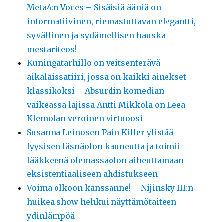
Meta4:n Voces – Sisäisiä ääniä on
informatiivinen, riemastuttavan elegantti,
syvällinen ja sydämellisen hauska
mestariteos!
Kuningatarhillo on veitsenterävä
aikalaissatiiri, jossa on kaikki ainekset
klassikoksi – Absurdin komedian
vaikeassa lajissa Antti Mikkola on Leea
Klemolan veroinen virtuoosi
Susanna Leinosen Pain Killer ylistää
fyysisen läsnäolon kauneutta ja toimii
lääkkeenä olemassaolon aiheuttamaan
eksistentiaaliseen ahdistukseen
Voima olkoon kanssanne! – Nijinsky III:n
huikea show hehkui näyttämötaiteen
ydinlämpöä