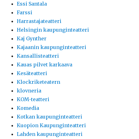
Essi Santala
Farssi
Harrastajateatteri
Helsingin kaupunginteatteri
Kaj Gynther
Kajaanin kaupunginteatteri
Kansallisteatteri
Kauas pilvet karkaava
Kesäteatteri
Klockriketeatern
klovneria
KOM-teatteri
Komedia
Kotkan kaupunginteatteri
Kuopion Kaupunginteatteri
Lahden kaupunginteatteri