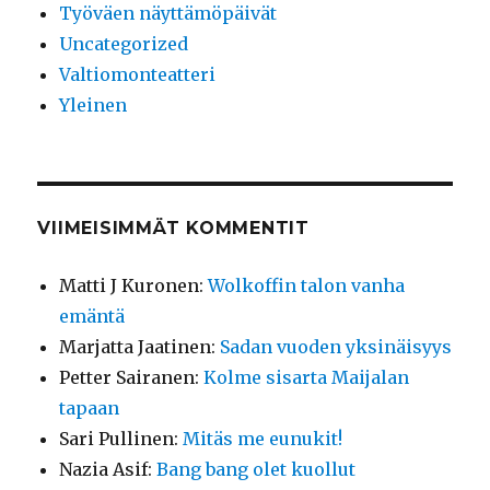
Työväen näyttämöpäivät
Uncategorized
Valtiomonteatteri
Yleinen
VIIMEISIMMÄT KOMMENTIT
Matti J Kuronen
:
Wolkoffin talon vanha
emäntä
Marjatta Jaatinen
:
Sadan vuoden yksinäisyys
Petter Sairanen
:
Kolme sisarta Maijalan
tapaan
Sari Pullinen
:
Mitäs me eunukit!
Nazia Asif
:
Bang bang olet kuollut