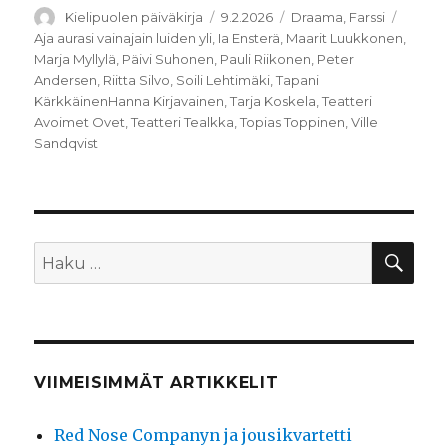
Kirjoittaja
Julkaistu
Kategoriat
Avains
Kielipuolen päiväkirja
9.2.2026
Draama
,
Farssi
Aja aurasi vainajain luiden yli
,
Ia Ensterä
,
Maarit Luukkonen
,
Marja Myllylä
,
Päivi Suhonen
,
Pauli Riikonen
,
Peter
Andersen
,
Riitta Silvo
,
Soili Lehtimäki
,
Tapani
KärkkäinenHanna Kirjavainen
,
Tarja Koskela
,
Teatteri
Avoimet Ovet
,
Teatteri Tealkka
,
Topias Toppinen
,
Ville
Sandqvist
HA
Etsi:
VIIMEISIMMÄT ARTIKKELIT
Red Nose Companyn ja jousikvartetti