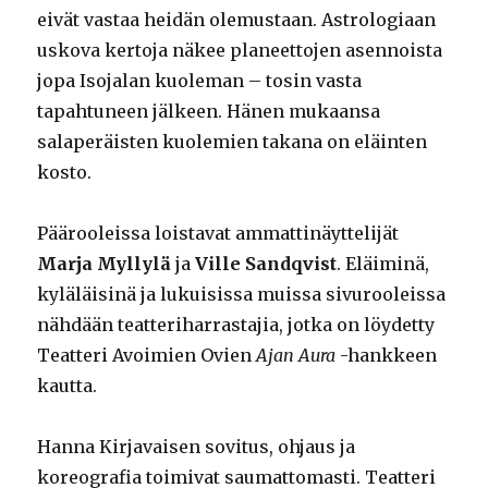
eivät vastaa heidän olemustaan. Astrologiaan
uskova kertoja näkee planeettojen asennoista
jopa Isojalan kuoleman – tosin vasta
tapahtuneen jälkeen. Hänen mukaansa
salaperäisten kuolemien takana on eläinten
kosto.
Päärooleissa loistavat ammattinäyttelijät
Marja Myllylä
ja
Ville Sandqvist
. Eläiminä,
kyläläisinä ja lukuisissa muissa sivurooleissa
nähdään teatteriharrastajia, jotka on löydetty
Teatteri Avoimien Ovien
Ajan Aura
-hankkeen
kautta.
Hanna Kirjavaisen sovitus, ohjaus ja
koreografia toimivat saumattomasti. Teatteri