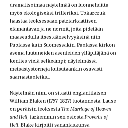
dramatisoimaa näytelmää on luonnehdittu
myös ekologiseksi trilleriksi. Tokarczuk
haastaa teoksessaan patriarkaattisen
elämäntavan ja ne normit, joita pidetään
maaseudulla itsestäänselvyyksinä niin
Puolassa kuin Suomessakin. Puolassa kirkon
asema luutuneiden asenteiden ylläpitäjänä on
kenties vielä selkeämpi; näytelmässä
metsästystorneja kutsutaankin osuvasti
saarnastuoleiksi.
Näytelmän nimi on sitaatti englantilaisen
William Blaken (1757–1827) tuotannosta. Lause
on peräisin teoksesta
The Marriage of Heaven
and Hell
, tarkemmin sen osiosta
Proverbs of
Hell
. Blake kirjoitti sananlaskunsa