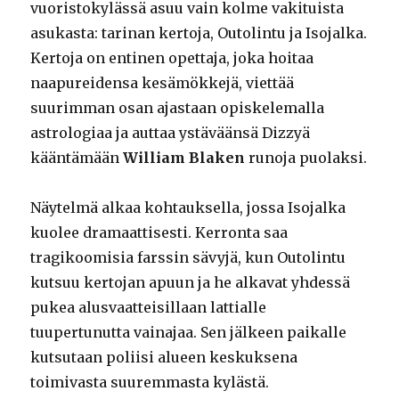
vuoristokylässä asuu vain kolme vakituista
asukasta: tarinan kertoja, Outolintu ja Isojalka.
Kertoja on entinen opettaja, joka hoitaa
naapureidensa kesämökkejä, viettää
suurimman osan ajastaan opiskelemalla
astrologiaa ja auttaa ystäväänsä Dizzyä
kääntämään
William Blaken
runoja puolaksi.
Näytelmä alkaa kohtauksella, jossa Isojalka
kuolee dramaattisesti. Kerronta saa
tragikoomisia farssin sävyjä, kun Outolintu
kutsuu kertojan apuun ja he alkavat yhdessä
pukea alusvaatteisillaan lattialle
tuupertunutta vainajaa. Sen jälkeen paikalle
kutsutaan poliisi alueen keskuksena
toimivasta suuremmasta kylästä.