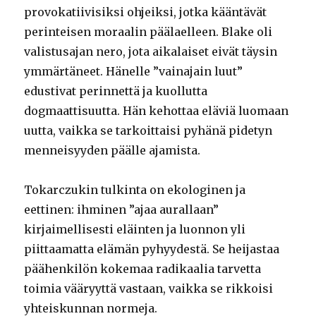
provokatiivisiksi ohjeiksi, jotka kääntävät
perinteisen moraalin päälaelleen. Blake oli
valistusajan nero, jota aikalaiset eivät täysin
ymmärtäneet. Hänelle ”vainajain luut”
edustivat perinnettä ja kuollutta
dogmaattisuutta. Hän kehottaa eläviä luomaan
uutta, vaikka se tarkoittaisi pyhänä pidetyn
menneisyyden päälle ajamista.
Tokarczukin tulkinta on ekologinen ja
eettinen: ihminen ”ajaa aurallaan”
kirjaimellisesti eläinten ja luonnon yli
piittaamatta elämän pyhyydestä. Se heijastaa
päähenkilön kokemaa radikaalia tarvetta
toimia vääryyttä vastaan, vaikka se rikkoisi
yhteiskunnan normeja.