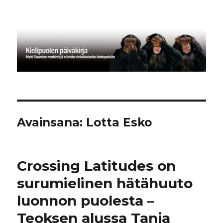
Kielipuolen päiväkirja
Avainsana:
Lotta Esko
Crossing Latitudes on
surumielinen hätähuuto
luonnon puolesta –
Teoksen alussa Tanja