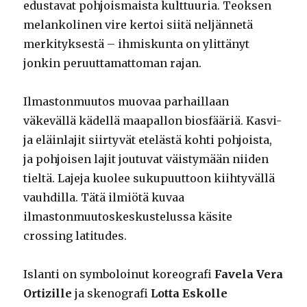
edustavat pohjoismaista kulttuuria. Teoksen
melankolinen vire kertoi siitä neljännetä
merkityksestä – ihmiskunta on ylittänyt
jonkin peruuttamattoman rajan.
Ilmastonmuutos muovaa parhaillaan
väkevällä kädellä maapallon biosfääriä. Kasvi-
ja eläinlajit siirtyvät etelästä kohti pohjoista,
ja pohjoisen lajit joutuvat väistymään niiden
tieltä. Lajeja kuolee sukupuuttoon kiihtyvällä
vauhdilla. Tätä ilmiötä kuvaa
ilmastonmuutoskeskustelussa käsite
crossing latitudes.
Islanti on symboloinut koreografi
Favela Vera
Ortizille
ja skenografi
Lotta Eskolle