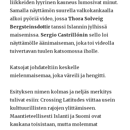
liikkeiden lyyrinen kauneus lumosivat minut.
Samalla näyttämön suurella valkokankaalla
alkoi pyöriä video, jossa
Thora Solveig
Bergsteinsdottir
tanssi Islannin jylhissä
maisemissa.
Sergio Castrillónin
sello loi
näyttämölle äänimaiseman, joka toi videolla
tuivertavan tuulen katsomossa iholle.
Katsojat johdateltiin keskelle
mielenmaisemaa, joka väreili ja hengitti.
Esityksen nimen kolmas ja neljäs merkitys
tulivat esiin: Crossing Latitudes viittaa usein
kulttuurillisten rajojen ylittämiseen.
Maantieteellisesti Islanti ja Suomi ovat
kaukana toisistaan, mutta molemmat