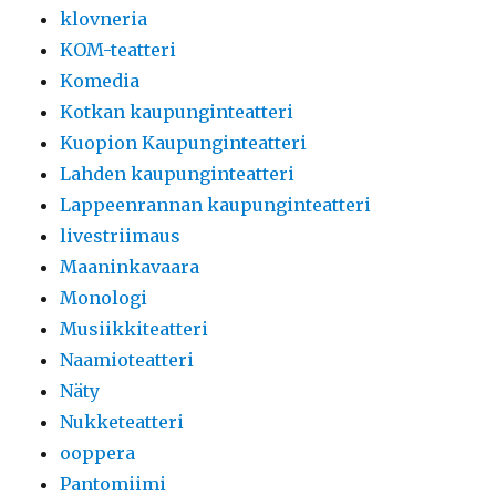
klovneria
KOM-teatteri
Komedia
Kotkan kaupunginteatteri
Kuopion Kaupunginteatteri
Lahden kaupunginteatteri
Lappeenrannan kaupunginteatteri
livestriimaus
Maaninkavaara
Monologi
Musiikkiteatteri
Naamioteatteri
Näty
Nukketeatteri
ooppera
Pantomiimi