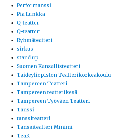
Performanssi
Pia Lunkka
Q-teatter
Q-teatteri
Ryhmäteatteri
sirkus
stand up
Suomen Kansallisteatteri
Taideyliopiston Teatterikorkeakoulu
Tampereen Teatteri
Tampereen teatterikesä
Tampereen Työväen Teatteri
Tanssi
tanssiteatteri
Tanssiteatteri Minimi
TeaK