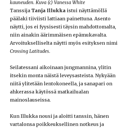
kauneuden. Kuva (c) Vanessa White
Tanssija
Tanja Illukka
istui näyttämöllä
päälaki tiiviisti lattiaan painettuna. Asento
näytti, jos ei fyysisesti täysin mahdottomalta,
niin ainakin äärimmäisen epämukavalta.
Arvoitukselliselta näytti myös esityksen nimi
Crossing Latitudes
.
Seilatessani aikoinaan jungmannina, ylitin
itsekin monta näistä leveysasteista. Nykyään
niitä ylitetään lentokoneella, ja sanapari on
ahkerassa käytössä matkailualan
mainoslauseissa.
Kun Illukka nousi ja aloitti tanssin, hänen
vartalonsa poikkeuksellinen notkeus ja