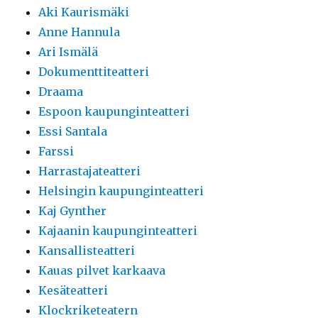
Aki Kaurismäki
Anne Hannula
Ari Ismälä
Dokumenttiteatteri
Draama
Espoon kaupunginteatteri
Essi Santala
Farssi
Harrastajateatteri
Helsingin kaupunginteatteri
Kaj Gynther
Kajaanin kaupunginteatteri
Kansallisteatteri
Kauas pilvet karkaava
Kesäteatteri
Klockriketeatern