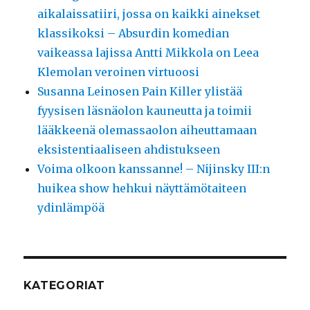
aikalaissatiiri, jossa on kaikki ainekset
klassikoksi – Absurdin komedian
vaikeassa lajissa Antti Mikkola on Leea
Klemolan veroinen virtuoosi
Susanna Leinosen Pain Killer ylistää
fyysisen läsnäolon kauneutta ja toimii
lääkkeenä olemassaolon aiheuttamaan
eksistentiaaliseen ahdistukseen
Voima olkoon kanssanne! – Nijinsky III:n
huikea show hehkui näyttämötaiteen
ydinlämpöä
KATEGORIAT