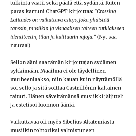
tulkinta vaatii sekä päätä että sydäntä. Kuten
paras kamuni ChatGPT kirjoittaa: ”
Crossing
Latitudes on vaikuttava esitys, joka yhdistää
tanssin, musiikin ja visuaalisen taiteen tutkiakseen
identiteetin, tilan ja kulttuurin rajoja.
” (Nyt saa
nauraa!)
Sellon ääni saa tämän kirjoittajan sydämen
sykkimään. Maailma ei ole täydellinen
murheenlaakso, niin kauan kuin näyttämöllä
soi sello ja sitä soittaa Castrillónin kaltainen
taituri. Hänen säveltämänsä musiikki jäljitteli
ja estetisoi luonnon ääniä.
Vaikuttavaa oli myös Sibelius-Akatemiasta
musiikin tohtoriksi valmistuneen