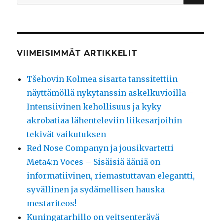
VIIMEISIMMÄT ARTIKKELIT
Tšehovin Kolmea sisarta tanssitettiin
näyttämöllä nykytanssin askelkuvioilla –
Intensiivinen kehollisuus ja kyky
akrobatiaa lähenteleviin liikesarjoihin
tekivät vaikutuksen
Red Nose Companyn ja jousikvartetti
Meta4:n Voces – Sisäisiä ääniä on
informatiivinen, riemastuttavan elegantti,
syvällinen ja sydämellisen hauska
mestariteos!
Kuningatarhillo on veitsenterävä