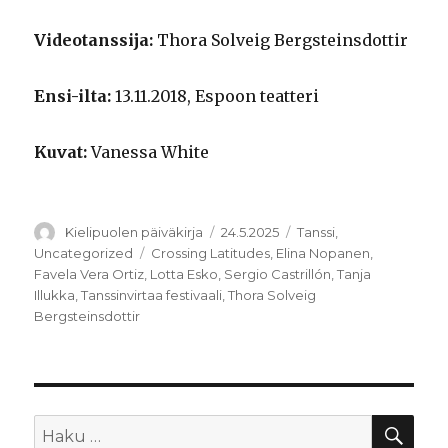
Videotanssija:
Thora Solveig Bergsteinsdottir
Ensi-ilta:
13.11.2018, Espoon teatteri
Kuvat:
Vanessa White
Kirjoittaja
Julkaistu
Kategoriat
Kielipuolen päiväkirja
24.5.2025
Tanssi
,
Avainsanat
Uncategorized
Crossing Latitudes
,
Elina Nopanen
,
Favela Vera Ortiz
,
Lotta Esko
,
Sergio Castrillón
,
Tanja
Illukka
,
Tanssinvirtaa festivaali
,
Thora Solveig
Bergsteinsdottir
HA
Etsi: