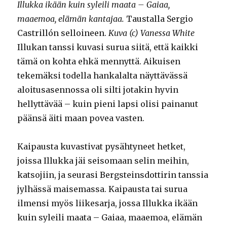
Illukka ikään kuin syleili maata – Gaiaa,
maaemoa, elämän kantajaa.
Taustalla Sergio
Castrillón selloineen.
Kuva (c) Vanessa White
Illukan tanssi kuvasi surua siitä, että kaikki
tämä on kohta ehkä mennyttä. Aikuisen
tekemäksi todella hankalalta näyttävässä
aloitusasennossa oli silti jotakin hyvin
hellyttävää – kuin pieni lapsi olisi painanut
päänsä äiti maan povea vasten.
Kaipausta kuvastivat pysähtyneet hetket,
joissa Illukka jäi seisomaan selin meihin,
katsojiin, ja seurasi Bergsteinsdottirin tanssia
jylhässä maisemassa. Kaipausta tai surua
ilmensi myös liikesarja, jossa Illukka ikään
kuin syleili maata – Gaiaa, maaemoa, elämän