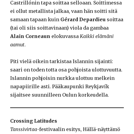
Castrillónin tapa soittaa selloaan. Soittimessa
ei ollut metallista jalkaa, vaan hän soitti sitä
samaan tapaan kuin
Gérard Depardieu
soittaa
(tai oli siis soittavinaan) viola da gambaa
Alain Corneaun
elokuvassa
Kaikki elämäni
aamut
.
Piti vielä oikein tarkistaa Islannin sijainti:
saari on toden totta osa pohjoista ulottuvuutta.
Islannin pohjoisin nurkka ulottuu melkein
napapiirille asti. Pääkaupunki Reykjavík
sijaitsee suunnilleen Oulun korkeudella.
Crossing Latitudes
Tanssivirtaa
-festivaalin esitys, Hällä-näyttämö