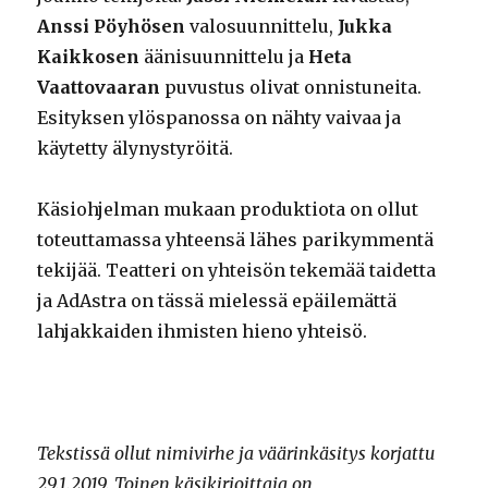
Anssi Pöyhösen
valosuunnittelu,
Jukka
Kaikkosen
äänisuunnittelu ja
Heta
Vaattovaaran
puvustus olivat onnistuneita.
Esityksen ylöspanossa on nähty vaivaa ja
käytetty älynystyröitä.
Käsiohjelman mukaan produktiota on ollut
toteuttamassa yhteensä lähes parikymmentä
tekijää. Teatteri on yhteisön tekemää taidetta
ja AdAstra on tässä mielessä epäilemättä
lahjakkaiden ihmisten hieno yhteisö.
Tekstissä ollut nimivirhe ja väärinkäsitys korjattu
29.1.2019. Toinen käsikirjoittaja on