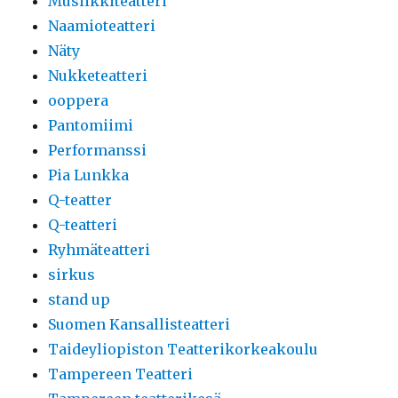
Musiikkiteatteri
Naamioteatteri
Näty
Nukketeatteri
ooppera
Pantomiimi
Performanssi
Pia Lunkka
Q-teatter
Q-teatteri
Ryhmäteatteri
sirkus
stand up
Suomen Kansallisteatteri
Taideyliopiston Teatterikorkeakoulu
Tampereen Teatteri