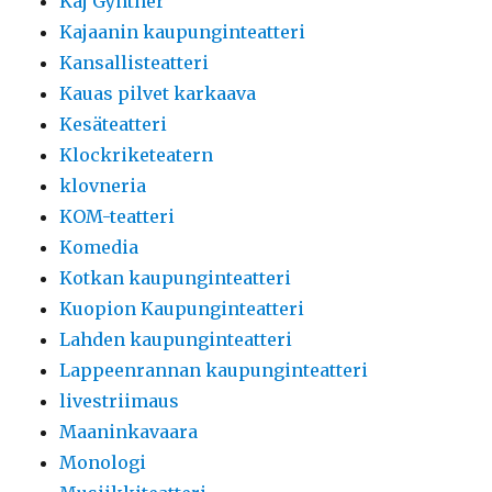
Kaj Gynther
Kajaanin kaupunginteatteri
Kansallisteatteri
Kauas pilvet karkaava
Kesäteatteri
Klockriketeatern
klovneria
KOM-teatteri
Komedia
Kotkan kaupunginteatteri
Kuopion Kaupunginteatteri
Lahden kaupunginteatteri
Lappeenrannan kaupunginteatteri
livestriimaus
Maaninkavaara
Monologi