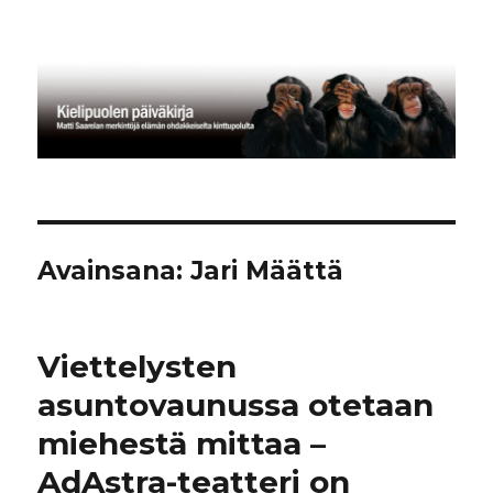
Kielipuolen päiväkirja
Avainsana:
Jari Määttä
Viettelysten
asuntovaunussa otetaan
miehestä mittaa –
AdAstra-teatteri on