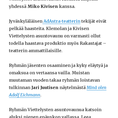
yhdessä
Miko
Kivisen
kanssa.
Jyväskyläläisen
AdAstra-teatterin
tekijät eivät
pelkää haasteita. Klemolan ja Kivisen
Viettelysten asuntovaunu on varmasti ollut
todella haastava produktio myös Rakastajat –
teatterin ammattilaisille.
Ryhmän jäsenten osaaminen ja kyky eläytyä ja
omaksua on vertaansa vailla. Muistan
muutaman vuoden takaa ryhmän loistavan
tulkinnan
Jari Juutisen
näytelmästä
Minä olen
Adolf Eichmann
.
Ryhmän Viettelysten asuntovaunua katsoin
aluksi pienen epäuskon vallassa. Leea