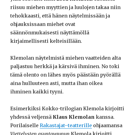
riisuu miehen myyttien ja luulojen takaa niin
tehokkaasti, että hänen näytelmissään ja
ohjauksissaan miehet ovat
säännönmukaisesti näyttämöllä
kirjaimellisesti kelteisillään.
Klemolan näytelmistä miehen vaatteiden alta
paljastuu herkkä ja kärsivä ihminen. No toki
tämä olento on lähes myös päästään pyörällä
aina hulluuteen asti, mutta ihan oikea
ihminen kaikki tyyni.
Esimerkiksi Kokko-trilogian Klemola kirjoitti
yhdessä veljensä
Klaus Klemolan
kanssa.
Porilaiselle
Rakastajat–teatterille
ohjaamansa
Viettelysten asuntovaunun
Klemola kirjoitti