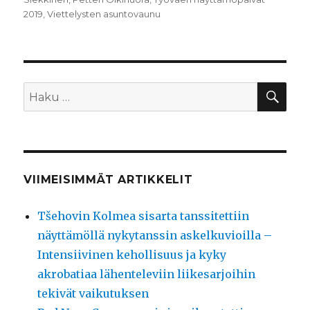
2019
,
Viettelysten asuntovaunu
HA
Etsi:
VIIMEISIMMÄT ARTIKKELIT
Tšehovin Kolmea sisarta tanssitettiin
näyttämöllä nykytanssin askelkuvioilla –
Intensiivinen kehollisuus ja kyky
akrobatiaa lähenteleviin liikesarjoihin
tekivät vaikutuksen