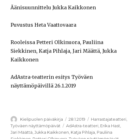
Äänisuunnittelu Jukka Kaikkonen
Puvustus Heta Vaattovaara
Rooleissa Petteri Olkinuora, Pauliina
Siekkinen, Katja Pihlaja, Jari Määttä, Jukka
Kaikkonen
AdAstra-teatterin esitys Työväen
näyttämöpäivillä 26.1.2019
Kirjoittaja
Julkaistu
Kategoriat
Kielipuolen päiväkirja
28.1.2019
Harrastajateatteri
,
Avainsanat
Työväen näyttämöpäivät
AdAstra-teatteri
,
Erika Hast
,
Jari Määttä
,
Jukka Kaikkonen
,
Katja Pihlaja
,
Pauliina
Siekkinen
,
Petteri Olkinuora
,
Työväen näyttämöpäivät