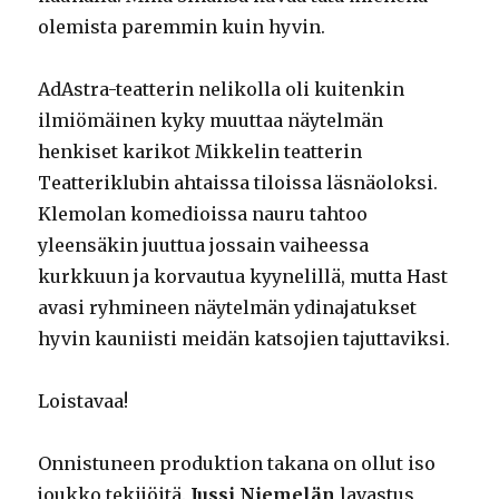
olemista paremmin kuin hyvin.
AdAstra-teatterin nelikolla oli kuitenkin
ilmiömäinen kyky muuttaa näytelmän
henkiset karikot Mikkelin teatterin
Teatteriklubin ahtaissa tiloissa läsnäoloksi.
Klemolan komedioissa nauru tahtoo
yleensäkin juuttua jossain vaiheessa
kurkkuun ja korvautua kyynelillä, mutta Hast
avasi ryhmineen näytelmän ydinajatukset
hyvin kauniisti meidän katsojien tajuttaviksi.
Loistavaa!
Onnistuneen produktion takana on ollut iso
joukko tekijöitä.
Jussi Niemelän
lavastus,