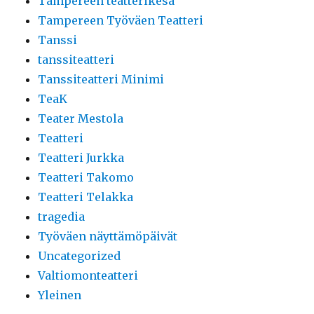
Tampereen teatterikesä
Tampereen Työväen Teatteri
Tanssi
tanssiteatteri
Tanssiteatteri Minimi
TeaK
Teater Mestola
Teatteri
Teatteri Jurkka
Teatteri Takomo
Teatteri Telakka
tragedia
Työväen näyttämöpäivät
Uncategorized
Valtiomonteatteri
Yleinen