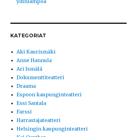
ydinlämpöä
KATEGORIAT
Aki Kaurismäki
Anne Hannula
Ari Ismälä
Dokumenttiteatteri
Draama
Espoon kaupunginteatteri
Essi Santala
Farssi
Harrastajateatteri
Helsingin kaupunginteatteri