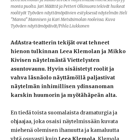
monta puolta. Jari Määttä ja Petteri Olkinuora tekivät huikeat
roolityöt Työväen näyttämöpäivien esityksessä näytelmän Heli
”Manna” Mannisen ja Kari Metsäsimolan rooleissa. Kuva
Työväen näyttämöpäivät/Pihla Liukkonen
AdAstra-teatterin tekijät ovat tehneet
hienon tulkinnan Leea Klemolan ja Mikko
Kivisen näytelmästä Viettelysten
asuntovaunu. Hyvin sisäistetyt roolit ja
vahva läsnäolo näyttämöllä paljastivat
näytelmän inhimillisen ydinsanoman
karskin huumorin ja myötähäpeän alta.
En tiedä toista suomalaista dramaturgia ja
ohjaajaa, joka osaisi näytelmissään kuvata
miehenä olemisen ihanuutta ja kamaluutta
yhtä osuvasti kuin
Leea Klemola
. Klemola