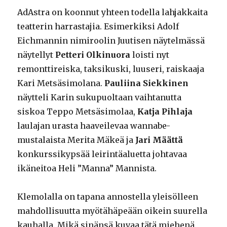
AdAstra on koonnut yhteen todella lahjakkaita
teatterin harrastajia. Esimerkiksi Adolf
Eichmannin nimiroolin Juutisen näytelmässä
näytellyt
Petteri Olkinuora
loisti nyt
remonttireiska, taksikuski, luuseri, raiskaaja
Kari Metsäsimolana.
Pauliina Siekkinen
näytteli Karin sukupuoltaan vaihtanutta
siskoa Teppo Metsäsimolaa,
Katja Pihlaja
laulajan urasta haaveilevaa wannabe-
mustalaista Merita Mäkeä ja
Jari Määttä
konkurssikypsää leirintäaluetta johtavaa
ikäneitoa Heli ”Manna” Mannista.
Klemolalla on tapana annostella yleisölleen
mahdollisuutta myötähäpeään oikein suurella
kauhalla. Mikä sinänsä kuvaa tätä miehenä