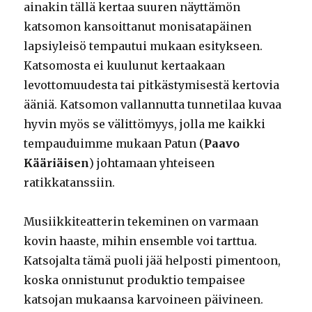
ainakin tällä kertaa suuren näyttämön
katsomon kansoittanut monisatapäinen
lapsiyleisö tempautui mukaan esitykseen.
Katsomosta ei kuulunut kertaakaan
levottomuudesta tai pitkästymisestä kertovia
ääniä. Katsomon vallannutta tunnetilaa kuvaa
hyvin myös se välittömyys, jolla me kaikki
tempauduimme mukaan Patun (
Paavo
Kääriäisen
) johtamaan yhteiseen
ratikkatanssiin.
Musiikkiteatterin tekeminen on varmaan
kovin haaste, mihin ensemble voi tarttua.
Katsojalta tämä puoli jää helposti pimentoon,
koska onnistunut produktio tempaisee
katsojan mukaansa karvoineen päivineen.