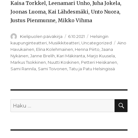
Kaisa Torkkel, Leenamari Unho, Juha Jokela,
Joonas Luoma, Kai Lähdesmäki, Unto Nuora,
Justus Pienmunne, Mikko Vihma
Kirjoittaja
Julkaistu
Kategoriat
Kielipuolen päiväkirja
6.10.2021
Helsingin
Avainsana
kaupunginteatteri
,
Musiikkiteatteri
,
Uncategorized
Aino
Havukainen
,
Elina Kolehmainen
,
Henna Piirto
,
Jaana
Nykänen
,
Janne Brelih
,
Kari Mäkiranta
,
Marjo Kuusela
,
Markus Tsokkinen
,
Nuutti Koskinen
,
Petteri Heiskanen
,
Sami Rannila
,
Sami Toivonen
,
Tatu ja Patu Helsingissä
HA
Etsi: