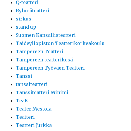
Q-teatteri
Ryhmäteatteri
sirkus
stand up
Suomen Kansallisteatteri
Taideyliopiston Teatterikorkeakoulu
Tampereen Teatteri
Tampereen teatterikesä
Tampereen Työväen Teatteri
Tanssi
tanssiteatteri
Tanssiteatteri Minimi
TeaK
Teater Mestola
Teatteri
Teatteri Jurkka