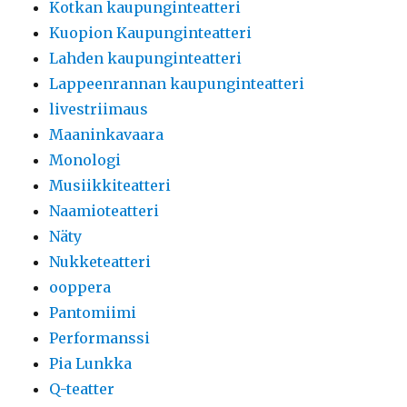
Kotkan kaupunginteatteri
Kuopion Kaupunginteatteri
Lahden kaupunginteatteri
Lappeenrannan kaupunginteatteri
livestriimaus
Maaninkavaara
Monologi
Musiikkiteatteri
Naamioteatteri
Näty
Nukketeatteri
ooppera
Pantomiimi
Performanssi
Pia Lunkka
Q-teatter