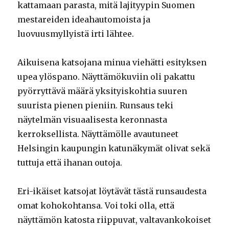
kattamaan parasta, mitä lajityypin Suomen
mestareiden ideahautomoista ja
luovuusmyllyistä irti lähtee.
Aikuisena katsojana minua viehätti esityksen
upea ylöspano. Näyttämökuviin oli pakattu
pyörryttävä määrä yksityiskohtia suuren
suurista pienen pieniin. Runsaus teki
näytelmän visuaalisesta keronnasta
kerroksellista. Näyttämölle avautuneet
Helsingin kaupungin katunäkymät olivat sekä
tuttuja että ihanan outoja.
Eri-ikäiset katsojat löytävät tästä runsaudesta
omat kohokohtansa. Voi toki olla, että
näyttämön katosta riippuvat, valtavankokoiset