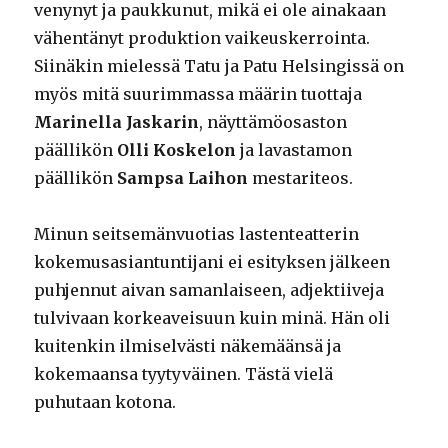
venynyt ja paukkunut, mikä ei ole ainakaan
vähentänyt produktion vaikeuskerrointa.
Siinäkin mielessä Tatu ja Patu Helsingissä on
myös mitä suurimmassa määrin tuottaja
Marinella Jaskarin
, näyttämöosaston
päällikön
Olli Koskelon
ja lavastamon
päällikön
Sampsa Laihon
mestariteos.
Minun seitsemänvuotias lastenteatterin
kokemusasiantuntijani ei esityksen jälkeen
puhjennut aivan samanlaiseen, adjektiiveja
tulvivaan korkeaveisuun kuin minä. Hän oli
kuitenkin ilmiselvästi näkemäänsä ja
kokemaansa tyytyväinen. Tästä vielä
puhutaan kotona.