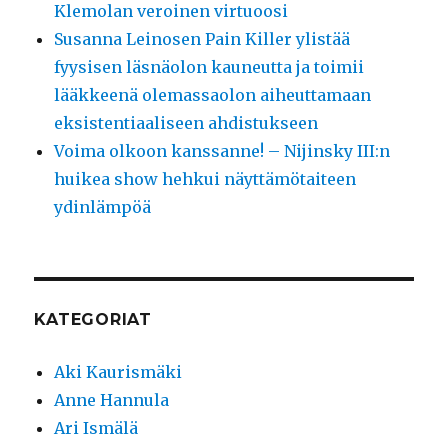
Klemolan veroinen virtuoosi
Susanna Leinosen Pain Killer ylistää
fyysisen läsnäolon kauneutta ja toimii
lääkkeenä olemassaolon aiheuttamaan
eksistentiaaliseen ahdistukseen
Voima olkoon kanssanne! – Nijinsky III:n
huikea show hehkui näyttämötaiteen
ydinlämpöä
KATEGORIAT
Aki Kaurismäki
Anne Hannula
Ari Ismälä