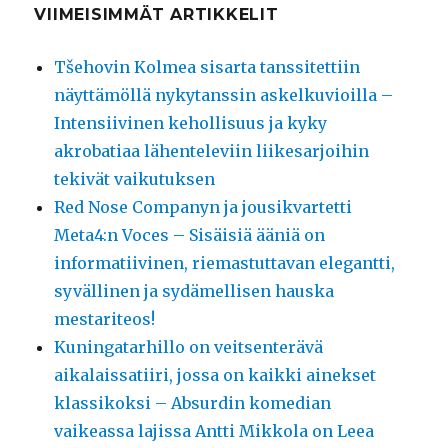
VIIMEISIMMÄT ARTIKKELIT
Tšehovin Kolmea sisarta tanssitettiin
näyttämöllä nykytanssin askelkuvioilla –
Intensiivinen kehollisuus ja kyky
akrobatiaa lähenteleviin liikesarjoihin
tekivät vaikutuksen
Red Nose Companyn ja jousikvartetti
Meta4:n Voces – Sisäisiä ääniä on
informatiivinen, riemastuttavan elegantti,
syvällinen ja sydämellisen hauska
mestariteos!
Kuningatarhillo on veitsenterävä
aikalaissatiiri, jossa on kaikki ainekset
klassikoksi – Absurdin komedian
vaikeassa lajissa Antti Mikkola on Leea