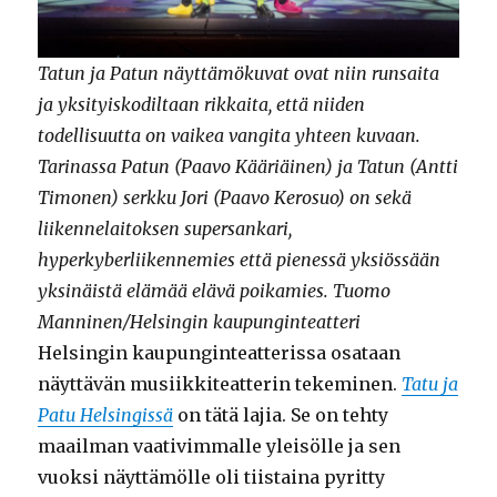
Tatun ja Patun näyttämökuvat ovat niin runsaita
ja yksityiskodiltaan rikkaita, että niiden
todellisuutta on vaikea vangita yhteen kuvaan.
Tarinassa Patun (Paavo Kääriäinen) ja Tatun (Antti
Timonen) serkku Jori (Paavo Kerosuo) on sekä
liikennelaitoksen supersankari,
hyperkyberliikennemies että pienessä yksiössään
yksinäistä elämää elävä poikamies. Tuomo
Manninen/Helsingin kaupunginteatteri
Helsingin kaupunginteatterissa osataan
näyttävän musiikkiteatterin tekeminen.
Tatu ja
Patu Helsingissä
on tätä lajia. Se on tehty
maailman vaativimmalle yleisölle ja sen
vuoksi näyttämölle oli tiistaina pyritty