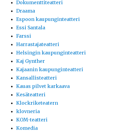
Dokumenttiteatteri
Draama
Espoon kaupunginteatteri
Essi Santala
Farssi
Harrastajateatteri
Helsingin kaupunginteatteri
Kaj Gynther
Kajaanin kaupunginteatteri
Kansallisteatteri
Kauas pilvet karkaava
Kesäteatteri
Klockriketeatern
klovneria
KOM-teatteri
Komedia