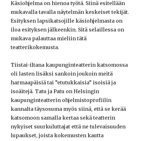
Käsiohjelma on hienoa työtä. Siinä esitellään
mukavalla tavalla näytelmän keskeiset tekijät.
Esityksen lapsikatsojille käsiohjelmasta on
iloa esityksen jälkeenkin. Sitä selaillessa on
mukava palauttaa mieliin tätä
teatterikokemusta.
Tiistai-iltana kaupunginteatterin katsomossa
oli lasten lisäksi sankoin joukoin meitä
harmaapäisiä tai ”etutukkaisia” isoisiä ja
isoäitejä. Tatu ja Patu on Helsingin
kaupunginteatterin ohjelmistoprofiilin
kannalta täysosuma myös siinä, että se kerää
katsomoon samalla kertaa sekä teatterin
nykyiset suurkuluttajat että ne tulevaisuuden
lupaukset, joista kokemusten kautta