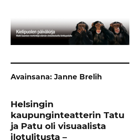
Kielipuolen päiväkirja
Avainsana:
Janne Brelih
Helsingin
kaupunginteatterin Tatu
ja Patu oli visuaalista
ilotulitusta –