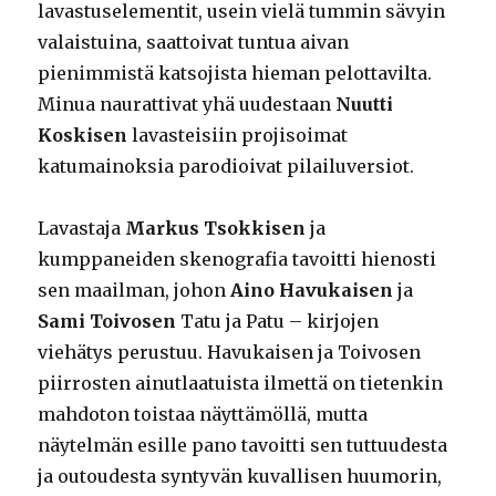
lavastuselementit, usein vielä tummin sävyin
valaistuina, saattoivat tuntua aivan
pienimmistä katsojista hieman pelottavilta.
Minua naurattivat yhä uudestaan
Nuutti
Koskisen
lavasteisiin projisoimat
katumainoksia parodioivat pilailuversiot.
Lavastaja
Markus Tsokkisen
ja
kumppaneiden skenografia tavoitti hienosti
sen maailman, johon
Aino Havukaisen
ja
Sami Toivosen
Tatu ja Patu – kirjojen
viehätys perustuu. Havukaisen ja Toivosen
piirrosten ainutlaatuista ilmettä on tietenkin
mahdoton toistaa näyttämöllä, mutta
näytelmän esille pano tavoitti sen tuttuudesta
ja outoudesta syntyvän kuvallisen huumorin,