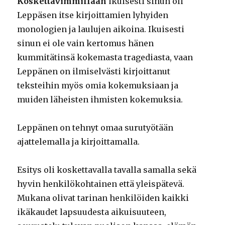
Koskettavimmillaan
ikuisesti sinun oli
Leppäsen itse kirjoittamien lyhyiden
monologien ja laulujen aikoina. Ikuisesti
sinun ei ole vain kertomus hänen
kummitätinsä kokemasta tragediasta, vaan
Leppänen on ilmiselvästi kirjoittanut
teksteihin myös omia kokemuksiaan ja
muiden läheisten ihmisten kokemuksia.
Leppänen on tehnyt omaa surutyötään
ajattelemalla ja kirjoittamalla.
Esitys oli koskettavalla tavalla samalla sekä
hyvin henkilökohtainen että yleispätevä.
Mukana olivat tarinan henkilöiden kaikki
ikäkaudet lapsuudesta aikuisuuteen,