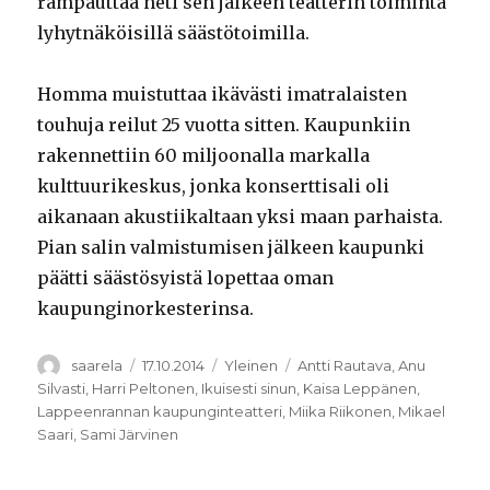
rampauttaa heti sen jälkeen teatterin toiminta
lyhytnäköisillä säästötoimilla.
Homma muistuttaa ikävästi imatralaisten
touhuja reilut 25 vuotta sitten. Kaupunkiin
rakennettiin 60 miljoonalla markalla
kulttuurikeskus, jonka konserttisali oli
aikanaan akustiikaltaan yksi maan parhaista.
Pian salin valmistumisen jälkeen kaupunki
päätti säästösyistä lopettaa oman
kaupunginorkesterinsa.
Kirjoittaja
Julkaistu
Kategoriat
Avainsanat
saarela
17.10.2014
Yleinen
Antti Rautava
,
Anu
Silvasti
,
Harri Peltonen
,
Ikuisesti sinun
,
Kaisa Leppänen
,
Lappeenrannan kaupunginteatteri
,
Miika Riikonen
,
Mikael
Saari
,
Sami Järvinen