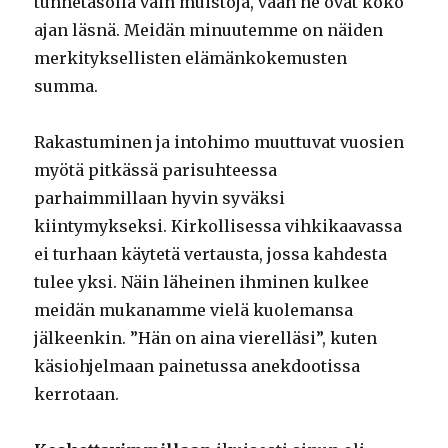
tunnetasolla vain muistoja, vaan ne ovat koko
ajan läsnä. Meidän minuutemme on näiden
merkityksellisten elämänkokemusten
summa.
Rakastuminen ja intohimo muuttuvat vuosien
myötä pitkässä parisuhteessa
parhaimmillaan hyvin syväksi
kiintymykseksi. Kirkollisessa vihkikaavassa
ei turhaan käytetä vertausta, jossa kahdesta
tulee yksi. Näin läheinen ihminen kulkee
meidän mukanamme vielä kuolemansa
jälkeenkin. ”Hän on aina vierelläsi”, kuten
käsiohjelmaan painetussa anekdootissa
kerrotaan.