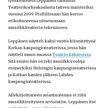
työskentelevä Leppänen valmistui
Teatterikorkeakoulusta taiteen maisteriksi
vuonna 2009. Profiilissaan hän kertoo
erikoituneensa nimenomaan
musiikkiteatterin tekemiseen.
Leppänen näytteli kaksi vuotta kiinnitettynä
Kotkan kaupunginteatterissa, jossa hän
näytteli muun muassa
Tsaarin kakaroissa
.
Sitä ennen hän on teki musiikkirooleja
esimerkiksi Helsingin kaupunginteatterissa
ja Kotkan kauden jälkeen Lahden
kaupunginteatterissa.
Allekirjoittaneen asiantuntemus ei riitä
musiikkiesitysten arviointiin. Leppänen itse