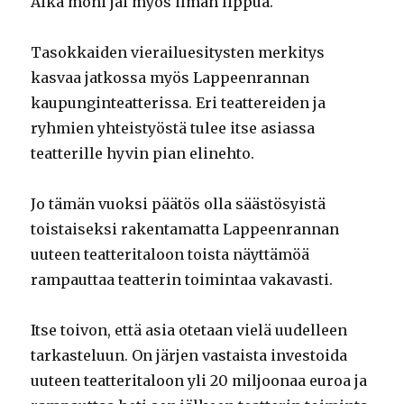
Aika moni jäi myös ilman lippua.
Tasokkaiden vierailuesitysten merkitys
kasvaa jatkossa myös Lappeenrannan
kaupunginteatterissa. Eri teattereiden ja
ryhmien yhteistyöstä tulee itse asiassa
teatterille hyvin pian elinehto.
Jo tämän vuoksi päätös olla säästösyistä
toistaiseksi rakentamatta Lappeenrannan
uuteen teatteritaloon toista näyttämöä
rampauttaa teatterin toimintaa vakavasti.
Itse toivon, että asia otetaan vielä uudelleen
tarkasteluun. On järjen vastaista investoida
uuteen teatteritaloon yli 20 miljoonaa euroa ja