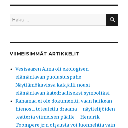
HA
Etsi:
VIIMEISIMMÄT ARTIKKELIT
Vesisaaren Alma oli ekologisen
elämäntavan puolustuspuhe –
Näyttämökuvissa kalajälli nousi
elämäntavan katedraaliseksi symboliksi
Rahamaa ei ole dokumentti, vaan huikean
hienosti toteutettu draama – näyttelijöiden
teatteria viimeisen päälle – Hendrik
Toompere jr:n ohjausta voi luonnehtia vain