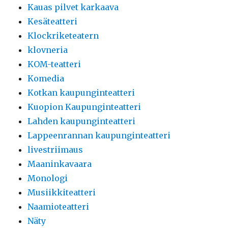
Kauas pilvet karkaava
Kesäteatteri
Klockriketeatern
klovneria
KOM-teatteri
Komedia
Kotkan kaupunginteatteri
Kuopion Kaupunginteatteri
Lahden kaupunginteatteri
Lappeenrannan kaupunginteatteri
livestriimaus
Maaninkavaara
Monologi
Musiikkiteatteri
Naamioteatteri
Näty