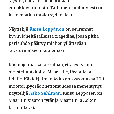
täysin yllättäen ilman mitään
ennakkovaroitusta. Tällainen kuolonviesti on
kuin moukarinisku sydänalaan.
Näyttelijä
Kaisa Leppänen
on seurannut
hyvin läheltä tällaista tragediaa, jossa pitkä
parisuhde päättyy miehen yllättävään,
tapaturmaiseen kuolemaan.
Käsiohjelmassa kerrotaan, että esitys on
omistettu Askolle, Maaritille, Reetalle ja
Iidalle. Käsiohjelman Asko on syyskuussa 2011
moottoripyöräonnettomuudessa menehtynyt
näyttelijä
Asko Sahlman
. Kaisu Leppäsen on
Maaritin sisaren tytär ja Maaritin ja Askon
kummilapsi.