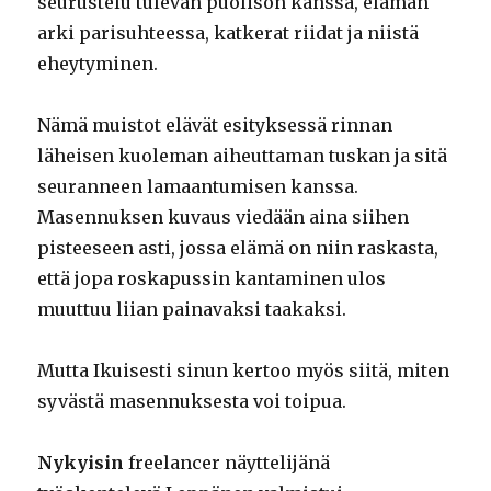
seurustelu tulevan puolison kanssa, elämän
arki parisuhteessa, katkerat riidat ja niistä
eheytyminen.
Nämä muistot elävät esityksessä rinnan
läheisen kuoleman aiheuttaman tuskan ja sitä
seuranneen lamaantumisen kanssa.
Masennuksen kuvaus viedään aina siihen
pisteeseen asti, jossa elämä on niin raskasta,
että jopa roskapussin kantaminen ulos
muuttuu liian painavaksi taakaksi.
Mutta Ikuisesti sinun kertoo myös siitä, miten
syvästä masennuksesta voi toipua.
Nykyisin
freelancer näyttelijänä