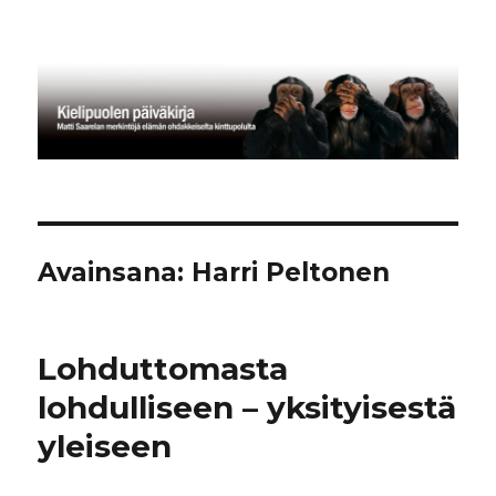
Kielipuolen päiväkirja
Avainsana:
Harri Peltonen
Lohduttomasta
lohdulliseen – yksityisestä
yleiseen