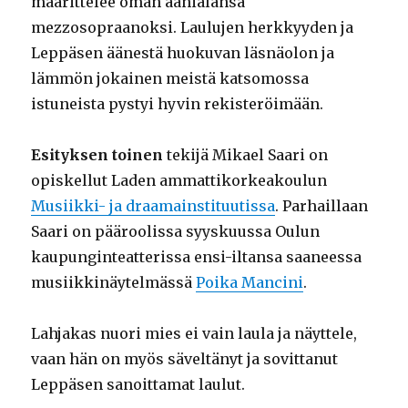
määrittelee oman äänialansa
mezzosopraanoksi. Laulujen herkkyyden ja
Leppäsen äänestä huokuvan läsnäolon ja
lämmön jokainen meistä katsomossa
istuneista pystyi hyvin rekisteröimään.
Esityksen toinen
tekijä Mikael Saari on
opiskellut Laden ammattikorkeakoulun
Musiikki- ja draamainstituutissa
. Parhaillaan
Saari on pääroolissa syyskuussa Oulun
kaupunginteatterissa ensi-iltansa saaneessa
musiikkinäytelmässä
Poika Mancini
.
Lahjakas nuori mies ei vain laula ja näyttele,
vaan hän on myös säveltänyt ja sovittanut
Leppäsen sanoittamat laulut.