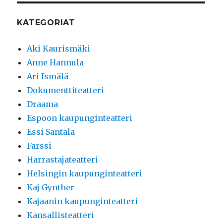
KATEGORIAT
Aki Kaurismäki
Anne Hannula
Ari Ismälä
Dokumenttiteatteri
Draama
Espoon kaupunginteatteri
Essi Santala
Farssi
Harrastajateatteri
Helsingin kaupunginteatteri
Kaj Gynther
Kajaanin kaupunginteatteri
Kansallisteatteri