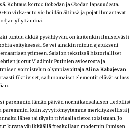
sä. Kohtaus kertoo Bobedan ja Obedan lapsuudesta.
B:n virka-auto vie heidän äitinsä ja pojat ilmiantavat
odjan yllyttäminä.
ikki tuntuu äkkiä pysähtyvän, on kuitenkin ilmiselvästi
kohta esityksessä. Se vei ainakin minun ajatukseni
temaattisen ytimeen. Saision tekstissä historialliset
älehtien juorut Vladimir Putinien avioerosta ja
ytmisen voimistelun olympiavoittaja
Alina Kabajevan
aasti fiktiiviset, sadunomaiset elementit elävät sulass
ään.
si paremmin tämän päivän normikansalaisen tiedollis
a paremmin, kuin kyvyttömyytemme merkityksellistä j
nalta lähes tai täysin triviaalia tietoa toisistaan. Jo
nut kuvata värikkäällä freskollaan modernin ihmisen