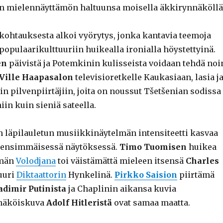
an mielennäyttämön haltuunsa moisella äkkirynnäköllä
ohtauksesta alkoi vyörytys, jonka kantavia teemoja
 populaarikulttuuriin huikealla ironialla höystettyinä.
en
päivistä ja Potemkinin kulisseista voidaan tehdä noi
Ville Haapasalon
televisioretkelle Kaukasiaan, lasia j
in pilvenpiirtäjiin, joita on noussut Tšetšenian sodissa
in kuin sieniä sateella.
läpilauletun musiikkinäytelmän intensiteetti kasvaa
 ensimmäisessä näytöksessä.
Timo Tuomisen
huikea
lmän
Volodjana
toi väistämättä mieleen itsensä
Charles
uuri
Diktaattorin
Hynkelinä.
Pirkko Saision
piirtämä
adimir Putinista
ja Chaplinin aikansa kuvia
näköiskuva
Adolf Hitleristä
ovat samaa maatta.