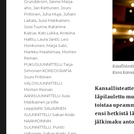
Grundström
,
Janne Marja-
aho
,
Jari Kettunen
,
Jouni
Prittinen
,
Juha Muje
,
Juhani
Laitala
,
Jussi Matikainen
,
Jussi Tuurna
,
Katariina
Kaitue
,
Kati Lukka
,
Kristiina
Halttu
,
Laura Jäntti
,
Leo
Honkonen
,
Marja Salo
,
Markku Maalismaa
,
Morten
Reinan
,
PUKUSUUNNITTELU Tarja
Kasallisteat
Simonen KOREOGRAFIA
Kuva Kansal
Jouni Prittinen
VALOSUUNNITTELU
Kansallisteatt
Morten Reinan
ÄÄNISUUNNITTELU Jussi
läpilaulettu m
Matikainen ja Ville
toistaa upeammi
Leppilahti SALIÄÄNEN
ensi hetkistä l
SUUNNITTELU Sakari Kiiski
NAAMIOINNIN
jälkimaku antoi
SUUNNITTELU
,
Puntti
Valtonen
,
Sakari Kiiski
,
Sara