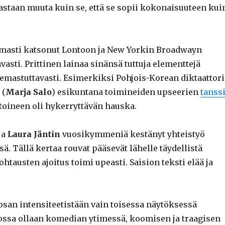
astaan muuta kuin se, että se sopii kokonaisuuteen kui
rmasti katsonut Lontoon ja New Yorkin Broadwayn
vasti. Prittinen lainaa sinänsä tuttuja elementtejä
riemastuttavasti. Esimerkiksi Pohjois-Korean diktaattor
 (
Marja Salo
) esikuntana toimineiden upseerien
tanss
oineen oli hykerryttävän hauska.
ja
Laura Jäntin
vuosikymmeniä kestänyt yhteistyö
ä. Tällä kertaa rouvat pääsevät lähelle täydellistä
htausten ajoitus toimi upeasti. Saision teksti elää ja
osan intensiteetistään vain toisessa näytöksessä
ossa ollaan komedian ytimessä, koomisen ja traagisen