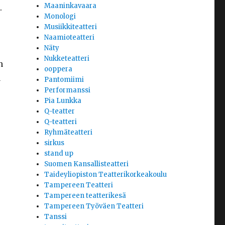
Maaninkavaara
.
Monologi
Musiikkiteatteri
Naamioteatteri
Näty
Nukketeatteri
n
ooppera
a
Pantomiimi
Performanssi
Pia Lunkka
Q-teatter
Q-teatteri
Ryhmäteatteri
sirkus
stand up
Suomen Kansallisteatteri
Taideyliopiston Teatterikorkeakoulu
Tampereen Teatteri
Tampereen teatterikesä
Tampereen Työväen Teatteri
Tanssi