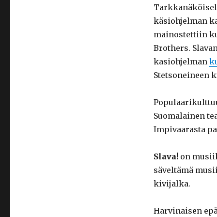
Tarkkanäköisell
käsiohjelman ka
mainostettiin k
Brothers. Slava
kasiohjelman
k
Stetsoneineen k
Populaarikulttu
Suomalainen teat
Impivaarasta pa
Slava!
on musiik
säveltämä musii
kivijalka.
Harvinaisen ep