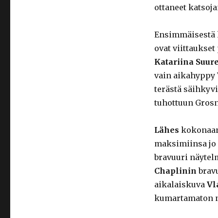
ottaneet katsoj
Ensimmäisestä k
ovat viittaukset
Katariina Suur
vain aikahyppy
terästä säihkyvi
tuhottuun Grosni
Lähes
kokonaan 
maksimiinsa jo
bravuuri näyte
Chaplinin
brav
aikalaiskuva
Vl
kumartamaton 