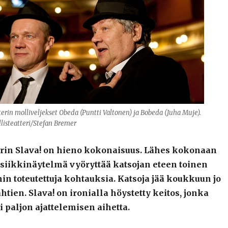
terin molliveljekset Obeda (Puntti Valtonen) ja Bobeda (Juha Muje).
listeatteri/Stefan Bremer
erin Slava! on hieno kokonaisuus. Lähes kokonaan
usiikkinäytelmä vyöryttää katsojan eteen toinen
n toteutettuja kohtauksia. Katsoja jää koukkuun jo
ähtien. Slava! on ironialla höystetty keitos, jonka
 paljon ajattelemisen aihetta.