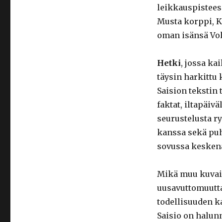
leikkauspistees
Musta korppi, KG
oman isänsä Vol
Hetki
, jossa ka
täysin harkittu 
Saision tekstin 
faktat, iltapäiv
seurustelusta r
kanssa sekä puht
sovussa kesken
Mikä muu kuvai
uusavuttomuutt
todellisuuden kan
Saisio on halun