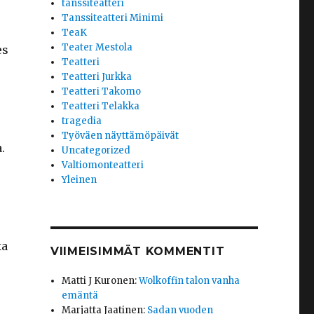
tanssiteatteri
Tanssiteatteri Minimi
TeaK
Teater Mestola
es
Teatteri
Teatteri Jurkka
Teatteri Takomo
Teatteri Telakka
tragedia
Työväen näyttämöpäivät
.
Uncategorized
Valtiomonteatteri
Yleinen
ka
VIIMEISIMMÄT KOMMENTIT
Matti J Kuronen
:
Wolkoffin talon vanha
emäntä
Marjatta Jaatinen
:
Sadan vuoden