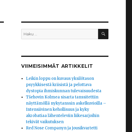
HAKU
Etsi:
VIIMEISIMMÄT ARTIKKELIT
Leikin loppu on kuvaus yksilötason
psyykkisestä kriisistä ja pelottava
dystopia ihmiskunnan tulevaisuudesta
Tšehovin Kolmea sisarta tanssitettiin
näyttämöllä nykytanssin askelkuvioilla –
Intensiivinen kehollisuus ja kyky
akrobatiaa lähenteleviin liikesarjoihin
tekivät vaikutuksen
Red Nose Companyn ja jousikvartetti