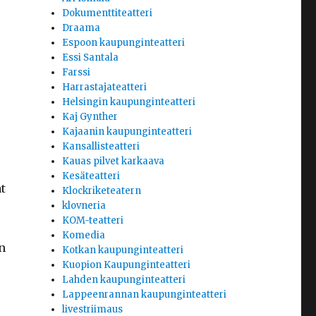
Dokumenttiteatteri
Draama
Espoon kaupunginteatteri
Essi Santala
Farssi
Harrastajateatteri
Helsingin kaupunginteatteri
Kaj Gynther
Kajaanin kaupunginteatteri
Kansallisteatteri
Kauas pilvet karkaava
Kesäteatteri
t
Klockriketeatern
klovneria
KOM-teatteri
Komedia
n
Kotkan kaupunginteatteri
Kuopion Kaupunginteatteri
Lahden kaupunginteatteri
Lappeenrannan kaupunginteatteri
livestriimaus