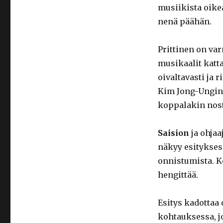
musiikista oike
nenä päähän.
Prittinen on va
musikaalit katta
oivaltavasti ja 
Kim Jong-Ungin
koppalakin nost
Saision
ja ohjaa
näkyy esityksess
onnistumista. Ko
hengittää.
Esitys kadottaa 
kohtauksessa, j