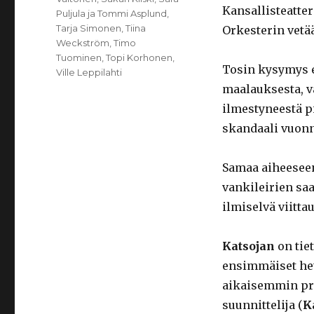
Kansallisteatter
Puljula ja Tommi Asplund
,
Tarja Simonen
,
Tiina
Orkesterin vetä
Weckström
,
Timo
Tuominen
,
Topi Korhonen
,
Tosin kysymys ei
Ville Leppilahti
maalauksesta, 
ilmestyneestä p
skandaali vuonn
Samaa aiheeseen
vankileirien sa
ilmiselvä viitta
Katsojan
on tie
ensimmäiset het
aikaisemmin prod
suunnittelija (
K