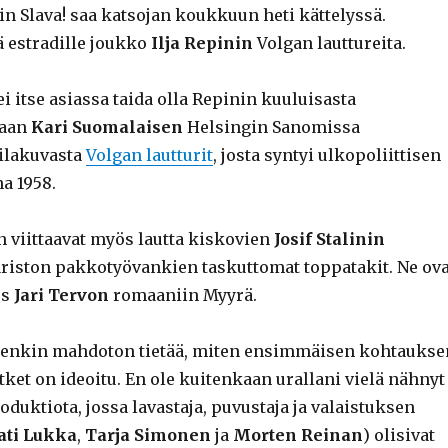
in Slava! saa katsojan koukkuun heti kättelyssä.
ä estradille joukko
Ilja Repinin
Volgan lauttureita.
 itse asiassa taida olla Repinin kuuluisasta
vaan
Kari Suomalaisen
Helsingin Sanomissa
ilakuvasta
Volgan lautturit
, josta syntyi ulkopoliittisen
a 1958.
 viittaavat myös lautta kiskovien
Josif Stalinin
ariston pakkotyövankien taskuttomat toppatakit. Ne ova
us
Jari Tervon
romaaniin Myyrä.
tenkin mahdoton tietää, miten ensimmäisen kohtaukse
ket on ideoitu. En ole kuitenkaan urallani vielä nähnyt
uktiota, jossa lavastaja, puvustaja ja valaistuksen
ati Lukka
,
Tarja Simonen
ja
Morten Reinan
) olisivat