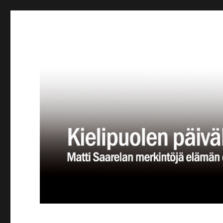
Kielipuolen päiväkirja
Teatteriblogi