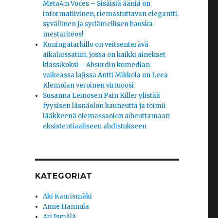
Meta4:n Voces – Sisäisiä ääniä on
informatiivinen, riemastuttavan elegantti,
syvällinen ja sydämellisen hauska
mestariteos!
Kuningatarhillo on veitsenterävä
aikalaissatiiri, jossa on kaikki ainekset
klassikoksi – Absurdin komedian
vaikeassa lajissa Antti Mikkola on Leea
Klemolan veroinen virtuoosi
Susanna Leinosen Pain Killer ylistää
fyysisen läsnäolon kauneutta ja toimii
lääkkeenä olemassaolon aiheuttamaan
eksistentiaaliseen ahdistukseen
KATEGORIAT
Aki Kaurismäki
Anne Hannula
Ari Ismälä