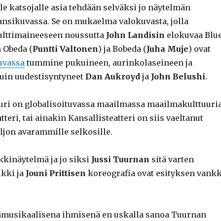
e katsojalle asia tehdään selväksi jo näytelmän
nsikuvassa. Se on mukaelma valokuvasta, jolla
ulttimaineeseen noussutta
John Landisin
elokuvaa Blu
n Obeda (
Puntti Valtonen
) ja Bobeda (
Juha Muje
) ovat
uvassa
tummine pukuineen, aurinkolaseineen ja
uin uudestisyntyneet
Dan Aukroyd
ja
John Belushi
.
uri on globalisoituvassa maailmassa maailmakulttuuria
teri, tai ainakin Kansallisteatteri on siis vaeltanut
ljon avarammille selkosille.
kinäytelmä ja jo siksi
Jussi Tuurnan
sitä varten
kki ja
Jouni Prittisen
koreografia ovat esityksen vank
ämusikaalisena ihmisenä en uskalla sanoa Tuurnan