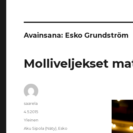
Avainsana:
Esko Grundström
Molliveljekset ma
Kirjoittaja
saarela
Julkaistu
4.5.2015
Kategoriat
Yleinen
Avainsanat
Aku Sipola (Näty)
,
Esko