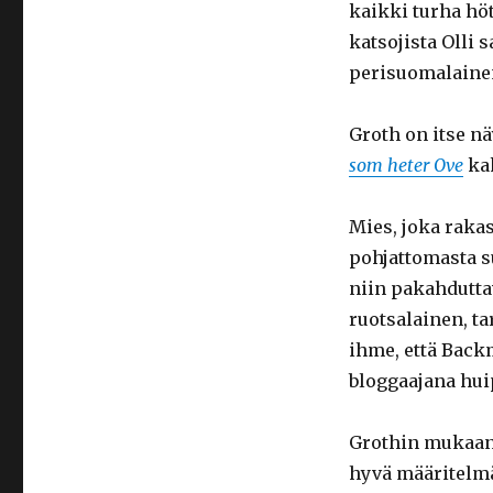
kaikki turha hötk
katsojista Olli 
perisuomalainen
Groth on itse n
som heter Ove
kak
Mies, joka rakas
pohjattomasta su
niin pakahdutta
ruotsalainen, ta
ihme, että Backm
bloggaajana hui
Grothin mukaan 
hyvä määritelmä t