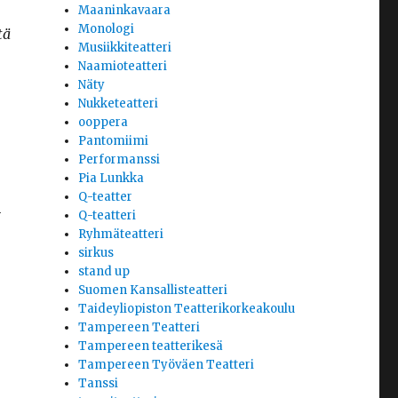
Maaninkavaara
Monologi
tä
Musiikkiteatteri
Naamioteatteri
Näty
Nukketeatteri
ooppera
Pantomiimi
Performanssi
Pia Lunkka
Q-teatter
n
Q-teatteri
Ryhmäteatteri
sirkus
stand up
Suomen Kansallisteatteri
Taideyliopiston Teatterikorkeakoulu
Tampereen Teatteri
Tampereen teatterikesä
Tampereen Työväen Teatteri
Tanssi