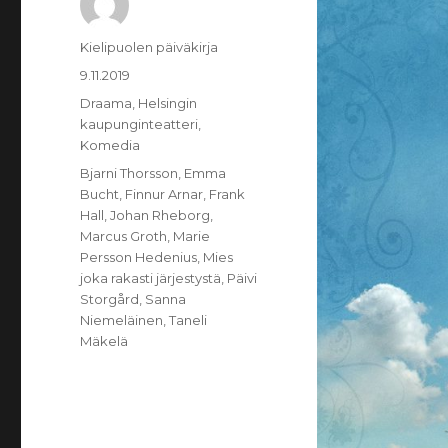
Kirjoittaja
Kielipuolen päiväkirja
Julkaistu
9.11.2019
Kategoriat
Draama
,
Helsingin
kaupunginteatteri
,
Komedia
Avainsanat
Bjarni Thorsson
,
Emma
Bucht
,
Finnur Arnar
,
Frank
Hall
,
Johan Rheborg
,
Marcus Groth
,
Marie
Persson Hedenius
,
Mies
joka rakasti järjestystä
,
Päivi
Storgård
,
Sanna
Niemeläinen
,
Taneli
Mäkelä