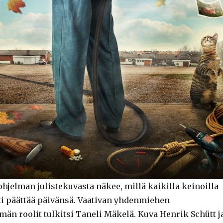
hjelman julistekuvasta näkee, millä kaikilla keinoilla
tti päättää päivänsä. Vaativan yhdenmiehen
än roolit tulkitsi Taneli Mäkelä. Kuva Henrik Schütt j