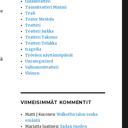
tanssiteatteri
Tanssiteatteri Minimi
ee
TeaK
Teater Mestola
Teatteri
Teatteri Jurkka
Teatteri Takomo
Teatteri Telakka
tragedia
Työväen näyttämöpäivät
ä
Uncategorized
Valtiomonteatteri
Yleinen
VIIMEISIMMÄT KOMMENTIT
Matti J Kuronen
:
Wolkoffin talon vanha
emäntä
Marjatta Jaatinen
:
Sadan vuoden