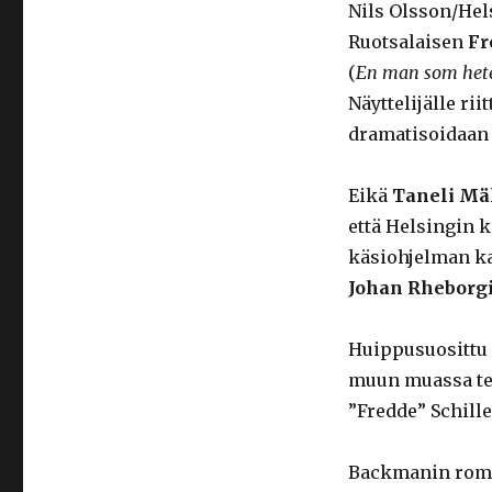
Nils Olsson/Hel
Ruotsalaisen
Fr
(
En man som het
Näyttelijälle rii
dramatisoidaan 
Eikä
Taneli Mä
että Helsingin
käsiohjelman k
Johan Rheborg
Huippusuosittu 
muun muassa tel
”Fredde” Schille
Backmanin roma