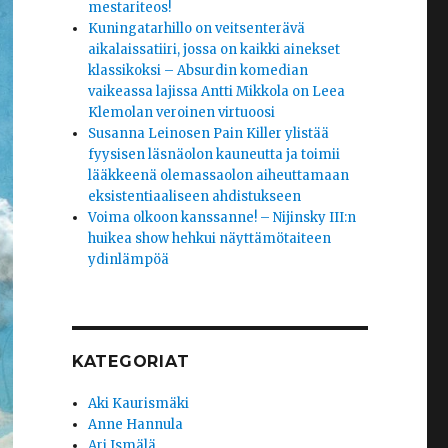
mestariteos!
Kuningatarhillo on veitsenterävä
aikalaissatiiri, jossa on kaikki ainekset
klassikoksi – Absurdin komedian
vaikeassa lajissa Antti Mikkola on Leea
Klemolan veroinen virtuoosi
Susanna Leinosen Pain Killer ylistää
fyysisen läsnäolon kauneutta ja toimii
lääkkeenä olemassaolon aiheuttamaan
eksistentiaaliseen ahdistukseen
Voima olkoon kanssanne! – Nijinsky III:n
huikea show hehkui näyttämötaiteen
ydinlämpöä
KATEGORIAT
Aki Kaurismäki
Anne Hannula
Ari Ismälä