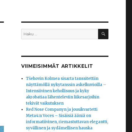
HAKU
Etsi:
VIIMEISIMMÄT ARTIKKELIT
Tšehovin Kolmea sisarta tanssitettiin
näyttämöllä nykytanssin askelkuvioilla –
Intensiivinen kehollisuus ja kyky
akrobatiaa lähenteleviin liikesarjoihin
tekivät vaikutuksen
Red Nose Companyn ja jousikvartetti
Meta4:n Voces – Sisäisiä ääniä on
informatiivinen, riemastuttavan elegantti,
syvällinen ja sydämellisen hauska