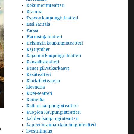
Dokumenttiteatteri
Draama
Espoon kaupunginteatteri
Essi Santala
Farssi
Harrastajateatteri
Helsingin kaupunginteatteri
Kaj Gynther
Kajaanin kaupunginteatteri
Kansallisteatteri
Kauas pilvet karkaava
Kesäteatteri
Klockriketeatern
klovneria
KOM-teatteri
Komedia
Kotkan kaupunginteatteri
Kuopion Kaupunginteatteri
Lahden kaupunginteatteri
Lappeenrannan kaupunginteatteri
a
livestriimaus