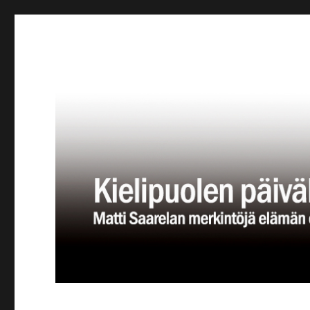
Kielipuolen päiväkirja
Teatteriblogi