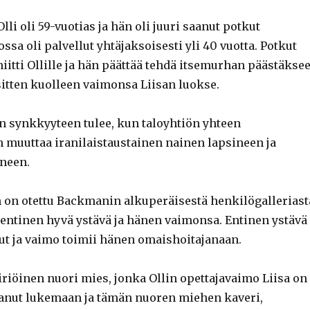
lli oli 59-vuotias ja hän oli juuri saanut potkut
ossa oli palvellut yhtäjaksoisesti yli 40 vuotta. Potkut
iitti Ollille ja hän päättää tehdä itsemurhan päästäkse
sitten kuolleen vaimonsa Liisan luokse.
än synkkyyteen tulee, kun taloyhtiön yhteen
n muuttaa iranilaistaustainen nainen lapsineen ja
neen.
n on otettu Backmanin alkuperäisestä henkilögalleriast
a entinen hyvä ystävä ja hänen vaimonsa. Entinen ystävä
t ja vaimo toimii hänen omaishoitajanaan.
riöinen nuori mies, jonka Ollin opettajavaimo Liisa on
anut lukemaan ja tämän nuoren miehen kaveri,