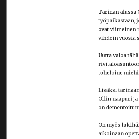
Tarinan alussa O
työpaikastaan, j
ovat viimeinen n
vihdoin vuosia 
Uutta valoa täh
rivitaloasuntoo
toheloine miehi
Lisäksi tarinaa
Ollin naapuri j
on dementoitunu
On myös lukihäi
aikoinaan opett