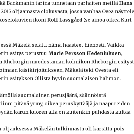
kä Backmanin tarina tunnetaan parhaiten meillä
Hans
2015 ohjaamasta elokuvasta, jossa vanhaa Ovea näyttel
ikoselokuvien ikoni
Rolf Lassgård
(se ainoa oikea Kurt
sessä Mäkelä selätti nämä haasteet hienosti. Vaikka
rin esitys perustuu
Marie Persson Hedeniuksen
,
a Rheborgin muodostaman kolmikon Rheborgin esityst
oimaan käsikirjoitukseen, Mäkelä teki Ovesta eli
rin esityksen Ollista hyvin suomalaisen hahmon.
tämöllä suomalainen perusjäärä, säännöistä
iinni pitävä yrmy, oikea peruskyttääjä ja naapureiden
ydän karun kuoren alla on kuitenkin puhdasta kultaa.
n
ohjauksessa Mäkelän tulkinnasta oli karsittu pois