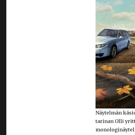
Näytelmän käsio
tarinan Olli yri
monologinäytelm