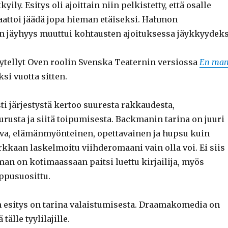
yily. Esitys oli ajoittain niin pelkistetty, että osalle
saattoi jäädä jopa hieman etäiseksi. Hahmon
 jäyhyys muuttui kohtausten ajoituksessa jäykkyydeks
äytellyt Oven roolin Svenska Teaternin versiossa
En ma
si vuotta sitten.
ti järjestystä kertoo suuresta rakkaudesta,
rusta ja siitä toipumisesta. Backmanin tarina on juuri
va, elämänmyönteinen, opettavainen ja hupsu kuin
rkkaan laskelmoitu viihderomaani vain olla voi. Ei siis
an on kotimaassaan paitsi luettu kirjailija, myös
ppusuosittu.
esitys on tarina valaistumisesta. Draamakomedia on
älle tyylilajille.