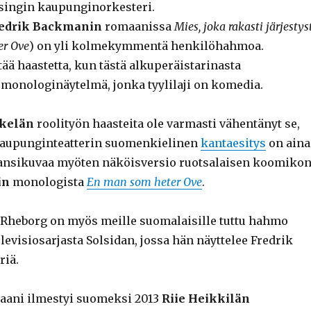
singin kaupunginorkesteri.
edrik Backmanin
romaanissa
Mies, joka rakasti järjestys
er Ove
) on yli kolmekymmentä henkilöhahmoa.
ttää haastetta, kun tästä alkuperäistarinasta
monologinäytelmä, jonka tyylilaji on komedia.
kelän
roolityön haasteita ole varmasti vähentänyt se,
 kaupunginteatterin suomenkielinen
kantaesitys
on aina
ansikuvaa myöten näköisversio ruotsalaisen koomiko
in
monologista
En man som heter Ove
.
Rheborg on myös meille suomalaisille tuttu hahmo
evisiosarjasta Solsidan, jossa hän näyttelee Fredrik
riä.
ani ilmestyi suomeksi 2013
Riie Heikkilän