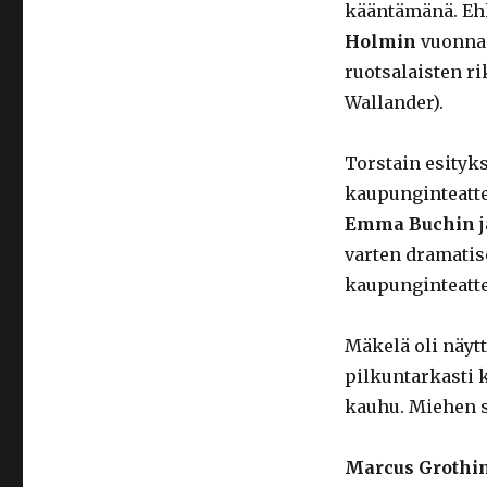
kääntämänä. Eh
Holmin
vuonna 
ruotsalaisten r
Wallander).
Torstain esityk
kaupunginteatte
Emma Buchin
j
varten dramatis
kaupunginteatte
Mäkelä oli näyt
pilkuntarkasti k
kauhu. Miehen s
Marcus Grothi