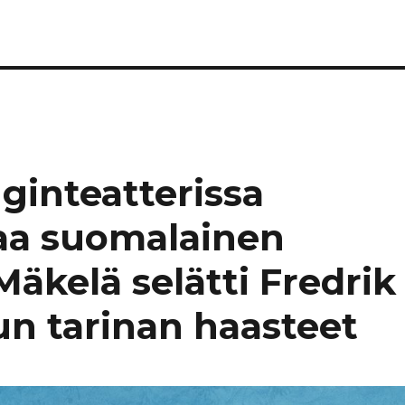
ginteatterissa
taa suomalainen
Mäkelä selätti Fredrik
n tarinan haasteet