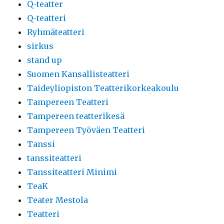
Q-teatter
Q-teatteri
Ryhmäteatteri
sirkus
stand up
Suomen Kansallisteatteri
Taideyliopiston Teatterikorkeakoulu
Tampereen Teatteri
Tampereen teatterikesä
Tampereen Työväen Teatteri
Tanssi
tanssiteatteri
Tanssiteatteri Minimi
TeaK
Teater Mestola
Teatteri