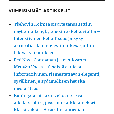
VIIMEISIMMÄT ARTIKKELIT
Tšehovin Kolmea sisarta tanssitettiin
näyttämöllä nykytanssin askelkuvioilla –
Intensiivinen kehollisuus ja kyky
akrobatiaa lähenteleviin liikesarjoihin
tekivät vaikutuksen
Red Nose Companyn ja jousikvartetti
Meta4:n Voces – Sisäisiä ääniä on
informatiivinen, riemastuttavan elegantti,
syvällinen ja sydämellisen hauska
mestariteos!
Kuningatarhillo on veitsenterävä
aikalaissatiiri, jossa on kaikki ainekset
klassikoksi – Absurdin komedian