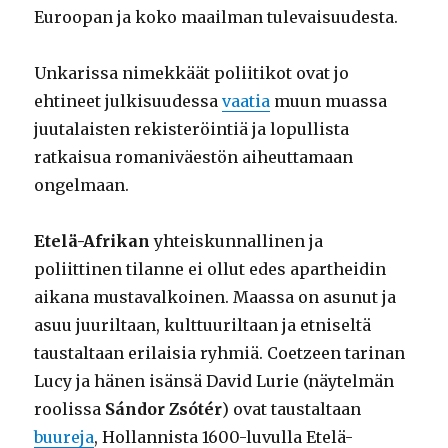
Euroopan ja koko maailman tulevaisuudesta.
Unkarissa nimekkäät poliitikot ovat jo
ehtineet julkisuudessa
vaatia
muun muassa
juutalaisten rekisteröintiä ja lopullista
ratkaisua romaniväestön aiheuttamaan
ongelmaan.
Etelä-Afrikan
yhteiskunnallinen ja
poliittinen tilanne ei ollut edes apartheidin
aikana mustavalkoinen. Maassa on asunut ja
asuu juuriltaan, kulttuuriltaan ja etniseltä
taustaltaan erilaisia ryhmiä. Coetzeen tarinan
Lucy ja hänen isänsä David Lurie (näytelmän
roolissa
Sándor Zsótér
) ovat taustaltaan
buureja
, Hollannista 1600-luvulla Etelä-