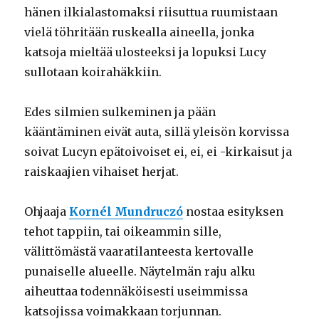
hänen ilkialastomaksi riisuttua ruumistaan
vielä töhritään ruskealla aineella, jonka
katsoja mieltää ulosteeksi ja lopuksi Lucy
sullotaan koirahäkkiin.
Edes silmien sulkeminen ja pään
kääntäminen eivät auta, sillä yleisön korvissa
soivat Lucyn epätoivoiset ei, ei, ei -kirkaisut ja
raiskaajien vihaiset herjat.
Ohjaaja
Kornél Mundruczó
nostaa esityksen
tehot tappiin, tai oikeammin sille,
välittömästä vaaratilanteesta kertovalle
punaiselle alueelle. Näytelmän raju alku
aiheuttaa todennäköisesti useimmissa
katsojissa voimakkaan torjunnan.