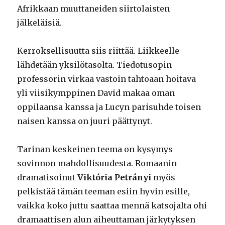
Afrikkaan muuttaneiden siirtolaisten
jälkeläisiä.
Kerroksellisuutta siis riittää. Liikkeelle
lähdetään yksilötasolta. Tiedotusopin
professorin virkaa vastoin tahtoaan hoitava
yli viisikymppinen David makaa oman
oppilaansa kanssa ja Lucyn parisuhde toisen
naisen kanssa on juuri päättynyt.
Tarinan keskeinen teema on kysymys
sovinnon mahdollisuudesta. Romaanin
dramatisoinut
Viktória Petrányi
myös
pelkistää tämän teeman esiin hyvin esille,
vaikka koko juttu saattaa mennä katsojalta ohi
dramaattisen alun aiheuttaman järkytyksen