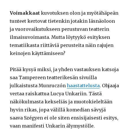
Voimakkaat
kuvotuksen olon ja myötähäpeän
tunteet kertovat tietenkin jotakin läsnäoloon
ja vuorovaikutukseen perustuvan teatterin
ilmaisuvoimasta. Mutta löytyykö esityksen
tematiikasta riittäviä perusteita näin rajujen
keinojen käyttämiseen?
Pitää kysyä miksi, ja yhden vastauksen katsoja
saa Tampereen teatterikesän sivuilla
julkaistusta Munruczón
haastattelusta
. Ohjaaja
vertaa raiskattua Lucya Unkariin. Tästä
näkökulmasta kekseliäs ja muotokieleltään
hyvin rikas, jopa välillä komedian sävyjä
saava Szégyen ei ole siten ensisijaisesti esitys,
vaan manifesti Unkarin älymystölle.