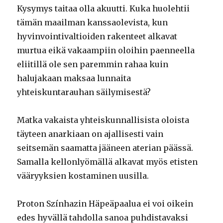
Kysymys taitaa olla akuutti. Kuka huolehtii
tämän maailman kanssaolevista, kun
hyvinvointivaltioiden rakenteet alkavat
murtua eikä vakaampiin oloihin paenneella
eliitillä ole sen paremmin rahaa kuin
halujakaan maksaa lunnaita
yhteiskuntarauhan säilymisestä?
Matka vakaista yhteiskunnallisista oloista
täyteen anarkiaan on ajallisesti vain
seitsemän saamatta jääneen aterian päässä.
Samalla kellonlyömällä alkavat myös etisten
vääryyksien kostaminen uusilla.
Proton Színhazin Häpeäpaalua ei voi oikein
edes hyvällä tahdolla sanoa puhdistavaksi