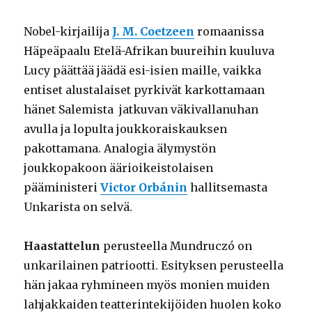
Nobel-kirjailija
J. M. Coetzeen
romaanissa
Häpeäpaalu Etelä-Afrikan buureihin kuuluva
Lucy päättää jäädä esi-isien maille, vaikka
entiset alustalaiset pyrkivät karkottamaan
hänet Salemista jatkuvan väkivallanuhan
avulla ja lopulta joukkoraiskauksen
pakottamana. Analogia älymystön
joukkopakoon äärioikeistolaisen
pääministeri
Victor Orbánin
hallitsemasta
Unkarista on selvä.
Haastattelun
perusteella Mundruczó on
unkarilainen patriootti. Esityksen perusteella
hän jakaa ryhmineen myös monien muiden
lahjakkaiden teatterintekijöiden huolen koko