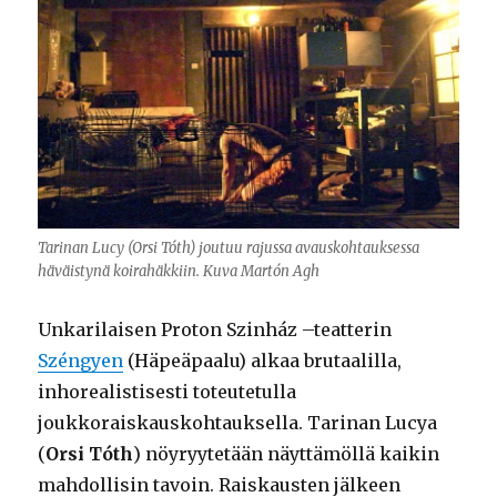
Tarinan Lucy (Orsi Tóth) joutuu rajussa avauskohtauksessa
häväistynä koirahäkkiin. Kuva Martón Agh
Unkarilaisen Proton Szinház –teatterin
Széngyen
(Häpeäpaalu) alkaa brutaalilla,
inhorealistisesti toteutetulla
joukkoraiskauskohtauksella. Tarinan Lucya
(
Orsi Tóth
) nöyryytetään näyttämöllä kaikin
mahdollisin tavoin. Raiskausten jälkeen