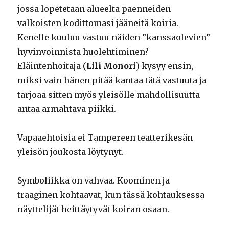
jossa lopetetaan alueelta paenneiden
valkoisten kodittomasi jääneitä koiria.
Kenelle kuuluu vastuu näiden ”kanssaolevien”
hyvinvoinnista huolehtiminen?
Eläintenhoitaja (
Lili Monori
) kysyy ensin,
miksi vain hänen pitää kantaa tätä vastuuta ja
tarjoaa sitten myös yleisölle mahdollisuutta
antaa armahtava piikki.
Vapaaehtoisia ei Tampereen teatterikesän
yleisön joukosta löytynyt.
Symboliikka on vahvaa. Koominen ja
traaginen kohtaavat, kun tässä kohtauksessa
näyttelijät heittäytyvät koiran osaan.