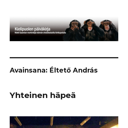
Kielipuolen päiväkirja
Avainsana:
Éltető András
Yhteinen häpeä