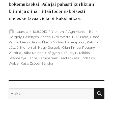
kokemukseksi. Pala jäi pahasti kurkkuun
kiinni ja siinä riittää todennäköisesti
nieleskeltävää vielä pitkäksi aikaa.
Kirjoittaja
Julkaistu
Kategoriat
Avainsanat
saarela
10.8.2013
Yleinen
Ágh Márton
,
Bánki
Gergely
,
Belényesi Zoltán
,
Bíró Yvette
,
Büki Dóra
,
Csató
Zsófia
,
Derzsi János
,
Éltető András
,
Häpeäpaalu
,
Katona
László
,
Monori Lili
,
Nagy Gergely
,
Oláh Tímea
,
Petrányi
Viktória
,
Rába Roland
,
Szégyen
,
Székely B. Miklós
,
Szemenyei János
,
Tampereen Teatterikesä
,
Tóth Orsi
,
Wéber Kata
,
Zsótér Sándor
HA
Etsi: