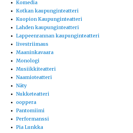
Komedia
Kotkan kaupunginteatteri
Kuopion Kaupunginteatteri
Lahden kaupunginteatteri
Lappeenrannan kaupunginteatteri
livestriimaus
Maaninkavaara
Monologi
Musiikkiteatteri
Naamioteatteri
Näty
Nukketeatteri
ooppera
Pantomiimi
Performanssi
Pia Lunkka