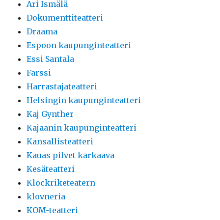
Ari Ismälä
Dokumenttiteatteri
Draama
Espoon kaupunginteatteri
Essi Santala
Farssi
Harrastajateatteri
Helsingin kaupunginteatteri
Kaj Gynther
Kajaanin kaupunginteatteri
Kansallisteatteri
Kauas pilvet karkaava
Kesäteatteri
Klockriketeatern
klovneria
KOM-teatteri