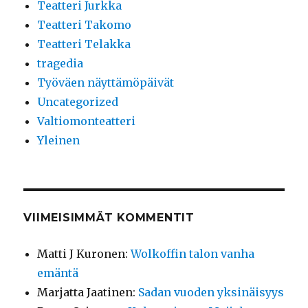
Teatteri Jurkka
Teatteri Takomo
Teatteri Telakka
tragedia
Työväen näyttämöpäivät
Uncategorized
Valtiomonteatteri
Yleinen
VIIMEISIMMÄT KOMMENTIT
Matti J Kuronen
:
Wolkoffin talon vanha
emäntä
Marjatta Jaatinen
:
Sadan vuoden yksinäisyys