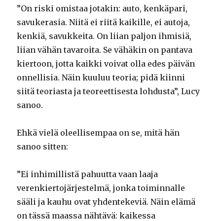
”On riski omistaa jotakin: auto, kenkäpari,
savukerasia. Niitä ei riitä kaikille, ei autoja,
kenkiä, savukkeita. On liian paljon ihmisiä,
liian vähän tavaroita. Se vähäkin on pantava
kiertoon, jotta kaikki voivat olla edes päivän
onnellisia. Näin kuuluu teoria; pidä kiinni
siitä teoriasta ja teoreettisesta lohdusta”, Lucy
sanoo.
Ehkä vielä oleellisempaa on se, mitä hän
sanoo sitten:
”Ei inhimillistä pahuutta vaan laaja
verenkiertojärjestelmä, jonka toiminnalle
sääli ja kauhu ovat yhdentekeviä. Näin elämä
on tässä maassa nähtävä: kaikessa