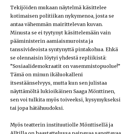
Tekijöiden mukaan näytelmä käsittelee
kotimaisen politiikan nykymenoa, josta se
antaa vähemmän mairittelevan kuvan.
Minusta se ei tyytynyt käsittelemään vain
pääministerin aamiaismuroista ja
tanssivideoista syntynyttä pintakohua. Ehkä
se olennaisin löytyi yhdestä repliikistä:
”Sosiaalidemokraatit on vasemmistopuolue!”
Tämä on minun ikäluokalleni
itsestäänselvyys, mutta kun sen julistaa
näyttämöltä lukioikäinen Saaga Mönttinen,
sen voi tulkita myös toiveeksi, kysymykseksi
tai jopa hätähuudoksi.
Myös teatterin instituutiolle Mönttisellä ja
Alltilla on haastattelussa painavaa sanottavaa.