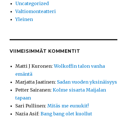
Uncategorized
Valtiomonteatteri
Yleinen
VIIMEISIMMÄT KOMMENTIT
Matti J Kuronen
:
Wolkoffin talon vanha
emäntä
Marjatta Jaatinen
:
Sadan vuoden yksinäisyys
Petter Sairanen
:
Kolme sisarta Maijalan
tapaan
Sari Pullinen
:
Mitäs me eunukit!
Nazia Asif
:
Bang bang olet kuollut