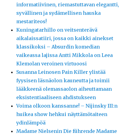
informatiivinen, riemastuttavan elegantti,
syvällinen ja sydämellisen hauska
mestariteos!
Kuningatarhillo on veitsenterävä
aikalaissatiiri, jossa on kaikki ainekset
klassikoksi – Absurdin komedian
vaikeassa lajissa Antti Mikkola on Leea
Klemolan veroinen virtuoosi
Susanna Leinosen Pain Killer ylistää
fyysisen läsnäolon kauneutta ja toimii
lääkkeenä olemassaolon aiheuttamaan
eksistentiaaliseen ahdistukseen
Voima olkoon kanssanne! – Nijinsky III:n
huikea show hehkui näyttämötaiteen
ydinlämpöä
Madame Nielsenin Die führende Madame