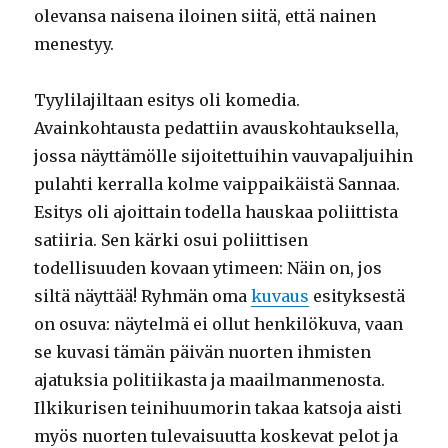
olevansa naisena iloinen siitä, että nainen
menestyy.
Tyylilajiltaan esitys oli komedia.
Avainkohtausta pedattiin avauskohtauksella,
jossa näyttämölle sijoitettuihin vauvapaljuihin
pulahti kerralla kolme vaippaikäistä Sannaa.
Esitys oli ajoittain todella hauskaa poliittista
satiiria. Sen kärki osui poliittisen
todellisuuden kovaan ytimeen: Näin on, jos
siltä näyttää! Ryhmän oma
kuvaus
esityksestä
on osuva: näytelmä ei ollut henkilökuva, vaan
se kuvasi tämän päivän nuorten ihmisten
ajatuksia politiikasta ja maailmanmenosta.
Ilkikurisen teinihuumorin takaa katsoja aisti
myös nuorten tulevaisuutta koskevat pelot ja