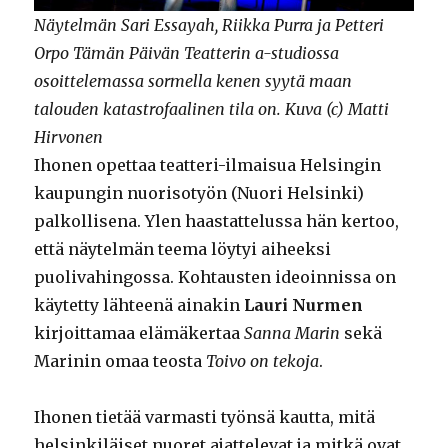
Näytelmän Sari Essayah, Riikka Purra ja Petteri
Orpo Tämän Päivän Teatterin a-studiossa
osoittelemassa sormella kenen syytä maan
talouden katastrofaalinen tila on. Kuva (c) Matti
Hirvonen
Ihonen opettaa teatteri-ilmaisua Helsingin
kaupungin nuorisotyön (Nuori Helsinki)
palkollisena. Ylen haastattelussa hän kertoo,
että näytelmän teema löytyi aiheeksi
puolivahingossa. Kohtausten ideoinnissa on
käytetty lähteenä ainakin
Lauri Nurmen
kirjoittamaa elämäkertaa
Sanna Marin
sekä
Marinin omaa teosta
Toivo on tekoja
.
Ihonen tietää varmasti työnsä kautta, mitä
helsinkiläiset nuoret ajattelevat ja mitkä ovat