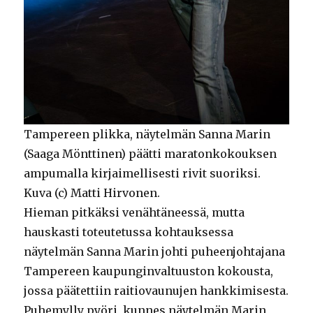
Tampereen plikka, näytelmän Sanna Marin
(Saaga Mönttinen) päätti maratonkokouksen
ampumalla kirjaimellisesti rivit suoriksi.
Kuva (c) Matti Hirvonen.
Hieman pitkäksi venähtäneessä, mutta
hauskasti toteutetussa kohtauksessa
näytelmän Sanna Marin johti puheenjohtajana
Tampereen kaupunginvaltuuston kokousta,
jossa päätettiin raitiovaunujen hankkimisesta.
Puhemylly pyöri, kunnes näytelmän Marin