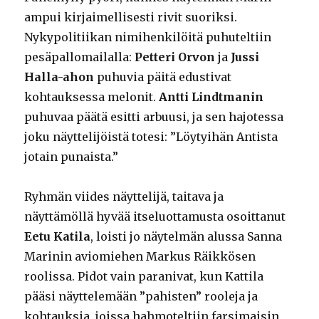
ampui kirjaimellisesti rivit suoriksi.
Nykypolitiikan nimihenkilöitä puhuteltiin
pesäpallomailalla:
Petteri Orvon
ja
Jussi
Halla-ahon
puhuvia päitä edustivat
kohtauksessa melonit.
Antti Lindtmanin
puhuvaa päätä esitti arbuusi, ja sen hajotessa
joku näyttelijöistä totesi: ”Löytyihän Antista
jotain punaista.”
Ryhmän viides näyttelijä, taitava ja
näyttämöllä hyvää itseluottamusta osoittanut
Eetu Katila
, loisti jo näytelmän alussa Sanna
Marinin aviomiehen Markus Räikkösen
roolissa. Pidot vain paranivat, kun Kattila
pääsi näyttelemään ”pahisten” rooleja ja
kohtauksia, joissa hahmoteltiin farsimaisin