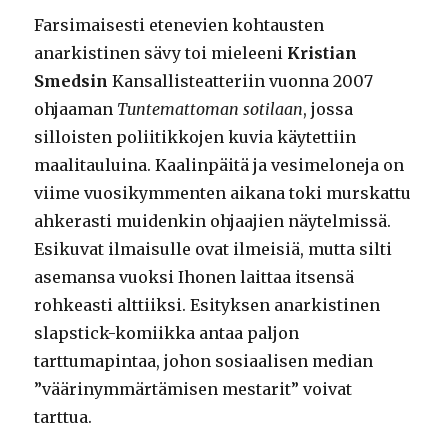
Farsimaisesti etenevien kohtausten
anarkistinen sävy toi mieleeni
Kristian
Smedsin
Kansallisteatteriin vuonna 2007
ohjaaman
Tuntemattoman sotilaan
, jossa
silloisten poliitikkojen kuvia käytettiin
maalitauluina. Kaalinpäitä ja vesimeloneja on
viime vuosikymmenten aikana toki murskattu
ahkerasti muidenkin ohjaajien näytelmissä.
Esikuvat ilmaisulle ovat ilmeisiä, mutta silti
asemansa vuoksi Ihonen laittaa itsensä
rohkeasti alttiiksi. Esityksen anarkistinen
slapstick-komiikka antaa paljon
tarttumapintaa, johon sosiaalisen median
”väärinymmärtämisen mestarit” voivat
tarttua.