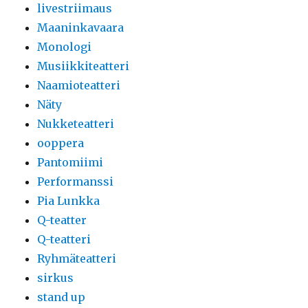
livestriimaus
Maaninkavaara
Monologi
Musiikkiteatteri
Naamioteatteri
Näty
Nukketeatteri
ooppera
Pantomiimi
Performanssi
Pia Lunkka
Q-teatter
Q-teatteri
Ryhmäteatteri
sirkus
stand up