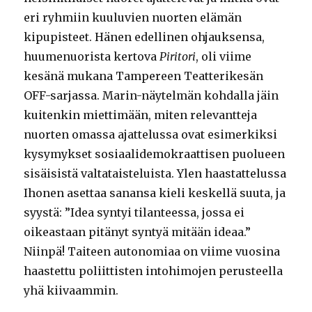
eri ryhmiin kuuluvien nuorten elämän
kipupisteet. Hänen edellinen ohjauksensa,
huumenuorista kertova
Piritori
, oli viime
kesänä mukana Tampereen Teatterikesän
OFF-sarjassa. Marin-näytelmän kohdalla jäin
kuitenkin miettimään, miten relevantteja
nuorten omassa ajattelussa ovat esimerkiksi
kysymykset sosiaalidemokraattisen puolueen
sisäisistä valtataisteluista. Ylen haastattelussa
Ihonen asettaa sanansa kieli keskellä suuta, ja
syystä: ”Idea syntyi tilanteessa, jossa ei
oikeastaan pitänyt syntyä mitään ideaa.”
Niinpä! Taiteen autonomiaa on viime vuosina
haastettu poliittisten intohimojen perusteella
yhä kiivaammin.