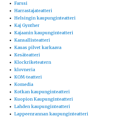
Farssi
Harrastajateatteri
Helsingin kaupunginteatteri
Kaj Gynther
Kajaanin kaupunginteatteri
Kansallisteatteri
Kauas pilvet karkaava
Kesäteatteri
Klockriketeatern
klovneria
KOM-teatteri
Komedia
Kotkan kaupunginteatteri
Kuopion Kaupunginteatteri
Lahden kaupunginteatteri
Lappeenrannan kaupunginteatteri