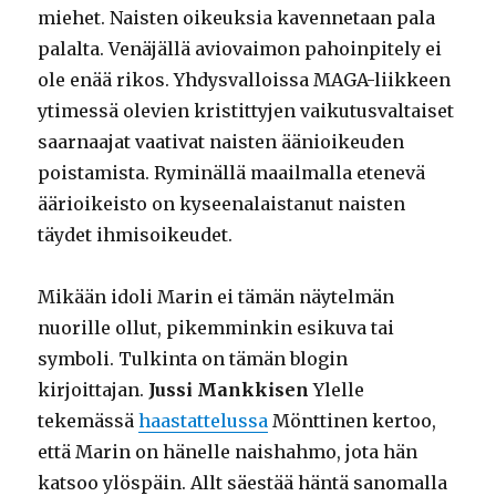
miehet. Naisten oikeuksia kavennetaan pala
palalta. Venäjällä aviovaimon pahoinpitely ei
ole enää rikos. Yhdysvalloissa MAGA-liikkeen
ytimessä olevien kristittyjen vaikutusvaltaiset
saarnaajat vaativat naisten äänioikeuden
poistamista. Ryminällä maailmalla etenevä
äärioikeisto on kyseenalaistanut naisten
täydet ihmisoikeudet.
Mikään idoli Marin ei tämän näytelmän
nuorille ollut, pikemminkin esikuva tai
symboli. Tulkinta on tämän blogin
kirjoittajan.
Jussi Mankkisen
Ylelle
tekemässä
haastattelussa
Mönttinen kertoo,
että Marin on hänelle naishahmo, jota hän
katsoo ylöspäin. Allt säestää häntä sanomalla