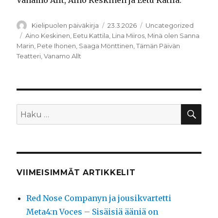
Vanamo Allt, Aino Keskinen ja Eetu Katila.
Kirjoittaja
Julkaistu
Kategoriat
Kielipuolen päiväkirja
23.3.2026
Uncategorized
Avainsanat
Aino Keskinen
,
Eetu Kattila
,
Lina Miiros
,
Minä olen Sanna
Marin
,
Pete Ihonen
,
Saaga Mönttinen
,
Tämän Päivän
Teatteri
,
Vanamo Allt
HA
Etsi:
VIIMEISIMMÄT ARTIKKELIT
Red Nose Companyn ja jousikvartetti
Meta4:n Voces – Sisäisiä ääniä on