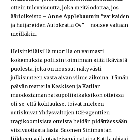
ottein tulevaisuutta, joka meitä odottaa, jos
äärioikeisto –
Anne Applebaumin
”varkaiden
ja huijareiden Autokratia Oy” – nousee valtaan
meilläkin.
Helsinkiläisillä nuorilla on varmasti
kokemuksia poliisin toiminnan siitä ikävästä
puolesta, joka on noussut näkyvästi
julkisuuteen vasta aivan viime aikoina. Tämän
päivän teatteria Keskisen ja Katilan
muodostaman ratsupoliisikaksikon otteissa
oli se, että kohtaukset toivat mieleen
uutiskuvat Yhdysvaltojen ICE-agenttien
tragikoomisista otteista heidän pidättäessään
viisivuotiasta lasta. Suomen Sinimustan
liikkeen vallantäyteisenä natsina Katila ohjasi