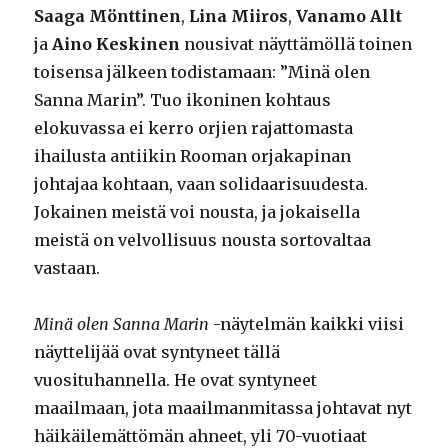
Saaga Mönttinen
,
Lina Miiros
,
Vanamo Allt
ja
Aino Keskinen
nousivat näyttämöllä toinen
toisensa jälkeen todistamaan: ”Minä olen
Sanna Marin”. Tuo ikoninen kohtaus
elokuvassa ei kerro orjien rajattomasta
ihailusta antiikin Rooman orjakapinan
johtajaa kohtaan, vaan solidaarisuudesta.
Jokainen meistä voi nousta, ja jokaisella
meistä on velvollisuus nousta sortovaltaa
vastaan.
Minä olen Sanna Marin
-näytelmän kaikki viisi
näyttelijää ovat syntyneet tällä
vuosituhannella. He ovat syntyneet
maailmaan, jota maailmanmitassa johtavat nyt
häikäilemättömän ahneet, yli 70-vuotiaat