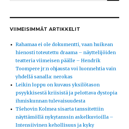
VIIMEISIMMÄT ARTIKKELIT
Rahamaa ei ole dokumentti, vaan huikean
hienosti toteutettu draama – näyttelijöiden
teatteria viimeisen päälle – Hendrik
Toompere jr:n ohjausta voi luonnehtia vain
yhdellä sanalla: nerokas
Leikin loppu on kuvaus yksilötason
psyykkisestä kriisistä ja pelottava dystopia
ihmiskunnan tulevaisuudesta
Tšehovin Kolmea sisarta tanssitettiin
näyttämöllä nykytanssin askelkuvioilla –
Intensiivinen kehollisuus ja kyky