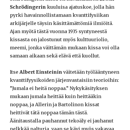
Schrödingerin
kuuluisa ajatuskoe, jolla hän
pyrki havainnollistamaan kvanttifysiikan
arkijärjelle täysin käsittämättömiä ilmiöitä.
Ajan myötä tästä vuonna 1935 syntyneestä
kissasta on jalostunut myös kulttuuriolio,
meemi, jonka väittämän mukaan kissa voi olla
samaan aikaan sekä elävä että kuollut.
Itse
Albert Einsteinin
väitetään työlääntyneen
kvanttifyysikoiden järjenvastaisiin teorioihin:
”Jumala ei heitä noppaa.” Nykykäsityksen
mukaan jumala heittää kuin heittääkin
noppaa, ja Allerin ja Bartolinon kissat
heittivät tätä noppaa tämän tästä.
Äänitaustalla pauhannut tekoäly ei jauhanut
pelkkää palturia, vaan se kävi myös vakavaa