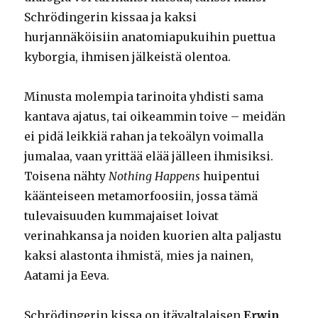
Schrödingerin kissaa ja kaksi
hurjannäköisiin anatomiapukuihin puettua
kyborgia, ihmisen jälkeistä olentoa.
Minusta molempia tarinoita yhdisti sama
kantava ajatus, tai oikeammin toive – meidän
ei pidä leikkiä rahan ja tekoälyn voimalla
jumalaa, vaan yrittää elää jälleen ihmisiksi.
Toisena nähty
Nothing Happens
huipentui
käänteiseen metamorfoosiin, jossa tämä
tulevaisuuden kummajaiset loivat
verinahkansa ja noiden kuorien alta paljastu
kaksi alastonta ihmistä, mies ja nainen,
Aatami ja Eeva.
Schrödingerin kissa on itävaltalaisen
Erwin