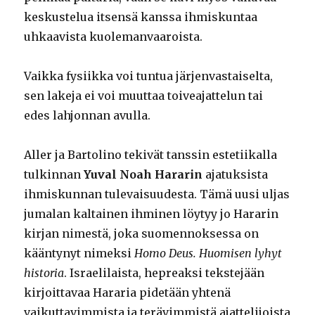
keskustelua itsensä kanssa ihmiskuntaa
uhkaavista kuolemanvaaroista.
Vaikka fysiikka voi tuntua järjenvastaiselta,
sen lakeja ei voi muuttaa toiveajattelun tai
edes lahjonnan avulla.
Aller ja Bartolino tekivät tanssin estetiikalla
tulkinnan
Yuval Noah Hararin
ajatuksista
ihmiskunnan tulevaisuudesta. Tämä uusi uljas
jumalan kaltainen ihminen löytyy jo Hararin
kirjan nimestä, joka suomennoksessa on
kääntynyt nimeksi
Homo Deus. Huomisen lyhyt
historia
. Israelilaista, hepreaksi tekstejään
kirjoittavaa Hararia pidetään yhtenä
vaikuttavimmista ja terävimmistä ajattelijoista