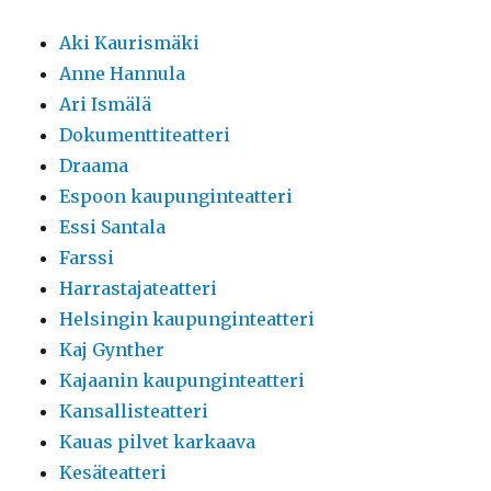
Aki Kaurismäki
Anne Hannula
Ari Ismälä
Dokumenttiteatteri
Draama
Espoon kaupunginteatteri
Essi Santala
Farssi
Harrastajateatteri
Helsingin kaupunginteatteri
Kaj Gynther
Kajaanin kaupunginteatteri
Kansallisteatteri
Kauas pilvet karkaava
Kesäteatteri