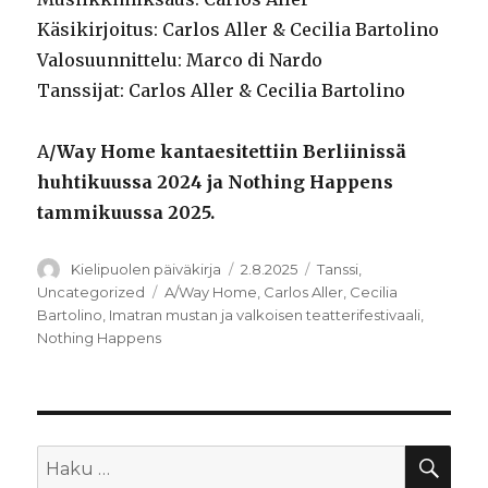
Käsikirjoitus: Carlos Aller & Cecilia Bartolino
Valosuunnittelu: Marco di Nardo
Tanssijat: Carlos Aller & Cecilia Bartolino
A
/Way Home kantaesitettiin Berliinissä
huhtikuussa 2024 ja Nothing Happens
tammikuussa 2025.
Kirjoittaja
Julkaistu
Kategoriat
Kielipuolen päiväkirja
2.8.2025
Tanssi
,
Avainsanat
Uncategorized
A/Way Home
,
Carlos Aller
,
Cecilia
Bartolino
,
Imatran mustan ja valkoisen teatterifestivaali
,
Nothing Happens
HA
Etsi: