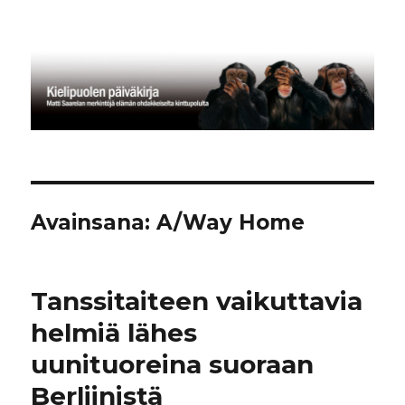
Kielipuolen päiväkirja
Avainsana:
A/Way Home
Tanssitaiteen vaikuttavia
helmiä lähes
uunituoreina suoraan
Berliinistä