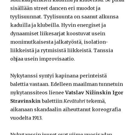
sisällään street dancen eri muodot ja
tyylisuunnat. Tyylisuunta on saanut alkunsa
kaduilla ja klubeilla. Hyvin energiset ja
dynaamiset liikesarjat koostuvat usein
monimutkaisesta jalkatyöstä, isolation-
liikkeistä ja rytmisistä liikkeistä. Tanssia
ohjaa usein improvisaatio.
Nykytanssi syntyi kapinana perinteistä
balettia vastaan. Edelleen maailman tunnetuin
nykytanssiteos lienee
Vatslav Nižinskin
Igor
Stravinskin
balettiin
Kevätuhri
tekemä,
aikanaan skandaalin aiheuttanut koreografia
vuodelta 1913.
Nykytanssin juuret ovat viime vuosisadan