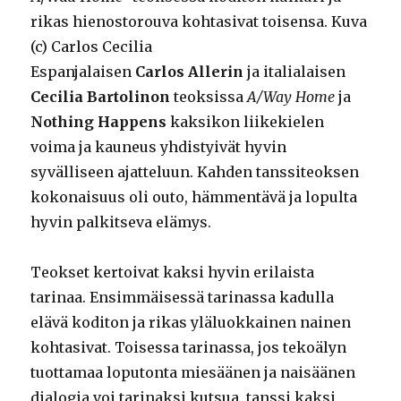
rikas hienostorouva kohtasivat toisensa. Kuva
(c) Carlos Cecilia
Espanjalaisen
Carlos Allerin
ja italialaisen
Cecilia Bartolinon
teoksissa
A/Way Home
ja
Nothing Happens
kaksikon liikekielen
voima ja kauneus yhdistyivät hyvin
syvälliseen ajatteluun. Kahden tanssiteoksen
kokonaisuus oli outo, hämmentävä ja lopulta
hyvin palkitseva elämys.
Teokset kertoivat kaksi hyvin erilaista
tarinaa. Ensimmäisessä tarinassa kadulla
elävä koditon ja rikas yläluokkainen nainen
kohtasivat. Toisessa tarinassa, jos tekoälyn
tuottamaa loputonta miesäänen ja naisäänen
dialogia voi tarinaksi kutsua, tanssi kaksi