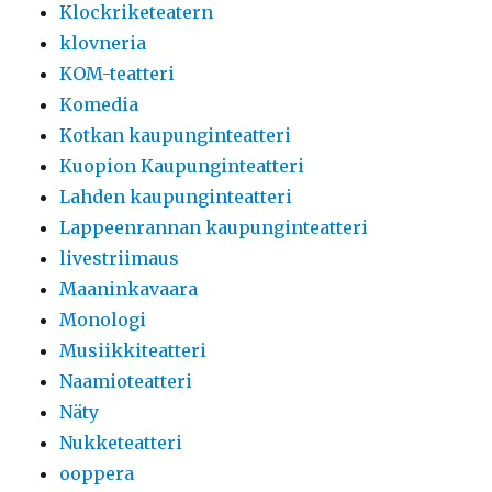
Klockriketeatern
klovneria
KOM-teatteri
Komedia
Kotkan kaupunginteatteri
Kuopion Kaupunginteatteri
Lahden kaupunginteatteri
Lappeenrannan kaupunginteatteri
livestriimaus
Maaninkavaara
Monologi
Musiikkiteatteri
Naamioteatteri
Näty
Nukketeatteri
ooppera