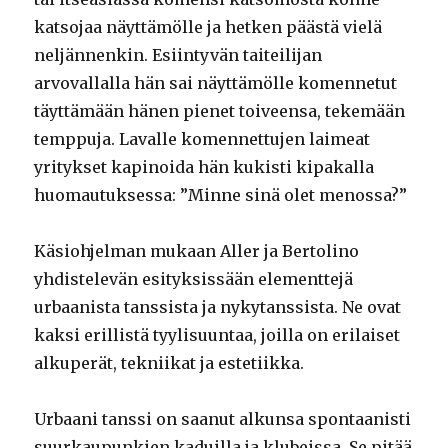
katsojaa näyttämölle ja hetken päästä vielä
neljännenkin. Esiintyvän taiteilijan
arvovallalla hän sai näyttämölle komennetut
täyttämään hänen pienet toiveensa, tekemään
temppuja. Lavalle komennettujen laimeat
yritykset kapinoida hän kukisti kipakalla
huomautuksessa: ”Minne sinä olet menossa?”
Käsiohjelman mukaan Aller ja Bertolino
yhdistelevän esityksissään elementtejä
urbaanista tanssista ja nykytanssista. Ne ovat
kaksi erillistä tyylisuuntaa, joilla on erilaiset
alkuperät, tekniikat ja estetiikka.
Urbaani tanssi on saanut alkunsa spontaanisti
suurkaupunkien kaduilla ja klubeissa. Se pitää