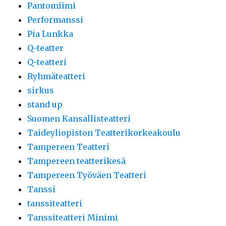
Pantomiimi
Performanssi
Pia Lunkka
Q-teatter
Q-teatteri
Ryhmäteatteri
sirkus
stand up
Suomen Kansallisteatteri
Taideyliopiston Teatterikorkeakoulu
Tampereen Teatteri
Tampereen teatterikesä
Tampereen Työväen Teatteri
Tanssi
tanssiteatteri
Tanssiteatteri Minimi