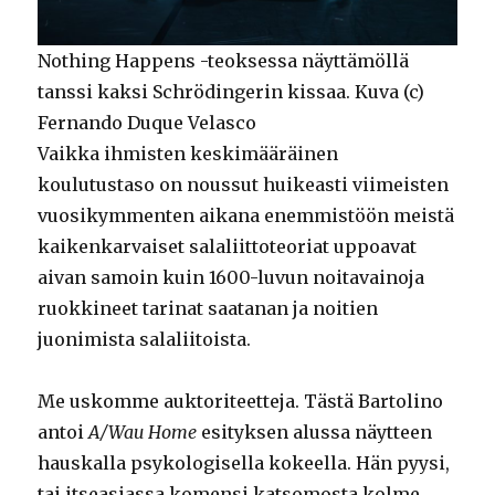
Nothing Happens -teoksessa näyttämöllä
tanssi kaksi Schrödingerin kissaa. Kuva (c)
Fernando Duque Velasco
Vaikka ihmisten keskimääräinen
koulutustaso on noussut huikeasti viimeisten
vuosikymmenten aikana enemmistöön meistä
kaikenkarvaiset salaliittoteoriat uppoavat
aivan samoin kuin 1600-luvun noitavainoja
ruokkineet tarinat saatanan ja noitien
juonimista salaliitoista.
Me uskomme auktoriteetteja. Tästä Bartolino
antoi
A/Wau Home
esityksen alussa näytteen
hauskalla psykologisella kokeella. Hän pyysi,
tai itseasiassa komensi katsomosta kolme