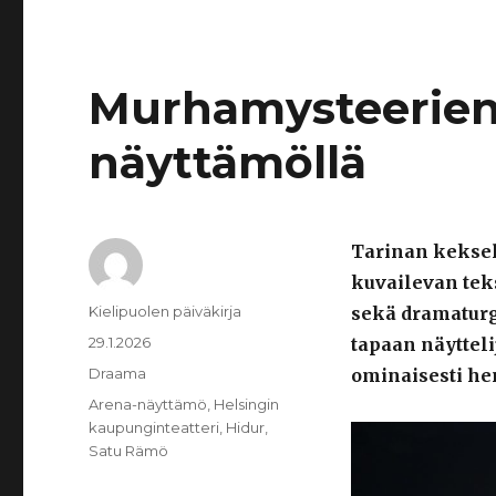
Murhamysteerien 
näyttämöllä
Tarinan keksel
kuvailevan tek
Kirjoittaja
Kielipuolen päiväkirja
sekä dramaturgi
Julkaistu
29.1.2026
tapaan näytteli
Kategoriat
Draama
ominaisesti he
Avainsanat
Arena-näyttämö
,
Helsingin
kaupunginteatteri
,
Hidur
,
Satu Rämö