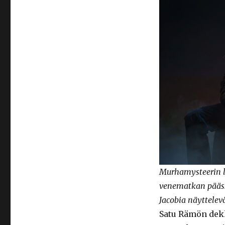
Murhamysteerin l
venematkan pääss
Jacobia näyttele
Satu Rämön dekk