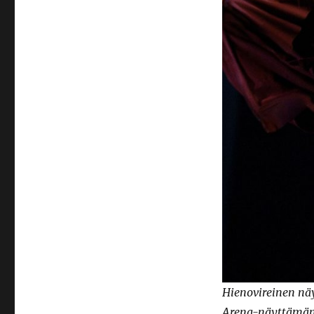
Hienovireinen näyt
Arena-näyttämän t