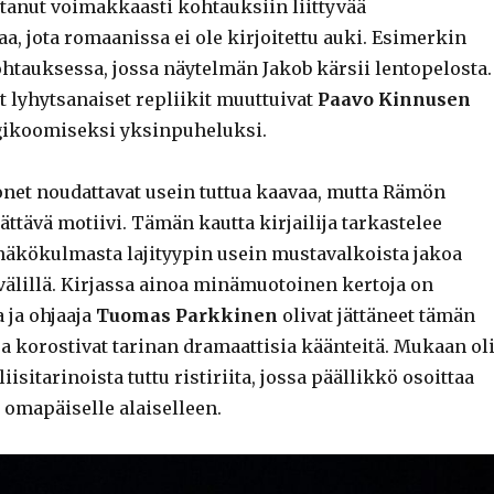
anut voimakkaasti kohtauksiin liittyvää
, jota romaanissa ei ole kirjoitettu auki. Esimerkin
htauksessa, jossa näytelmän Jakob kärsii lentopelosta.
 lyhytsanaiset repliikit muuttuivat
Paavo Kinnusen
gikoomiseksi yksinpuheluksi.
net noudattavat usein tuttua kaavaa, mutta Rämön
lättävä motiivi. Tämän kautta kirjailija tarkastelee
näkökulmasta lajityypin usein mustavalkoista jakoa
välillä. Kirjassa ainoa minämuotoinen kertoja on
 ja ohjaaja
Tuomas Parkkinen
olivat jättäneet tämän
a korostivat tarinan dramaattisia käänteitä. Mukaan ol
isitarinoista tuttu ristiriita, jossa päällikkö osoittaa
 omapäiselle alaiselleen.