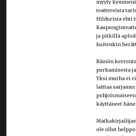
myyty kymmeniin
teattereista tar
Hildurista ehti
Kaupunginteatter
ja pitkillä aplo
kuitenkin herätt
Rämön kerronta 
purkamisesta ja
Yksi murha ei ri
laittaa sarjamu
pohjoismaiseen s
käyttäneet häne
Matkakirjailija
ole ollut helppo