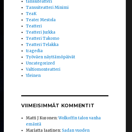
tanssiteatteri
Tanssiteatteri Minimi
TeaK
Teater Mestola
Teatteri
Teatteri Jurkka
Teatteri Takomo
Teatteri Telakka
tragedia
Työväen näyttämöpäivät
Uncategorized
Valtiomonteatteri
Yleinen
VIIMEISIMMÄT KOMMENTIT
Matti J Kuronen
:
Wolkoffin talon vanha
emäntä
Marjatta Jaatinen
:
Sadan vuoden