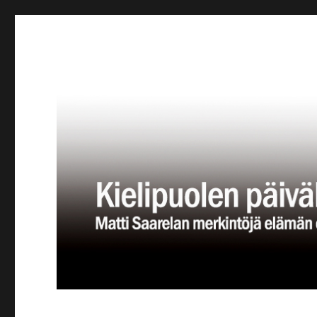
Kielipuolen päiväkirja
Teatteriblogi