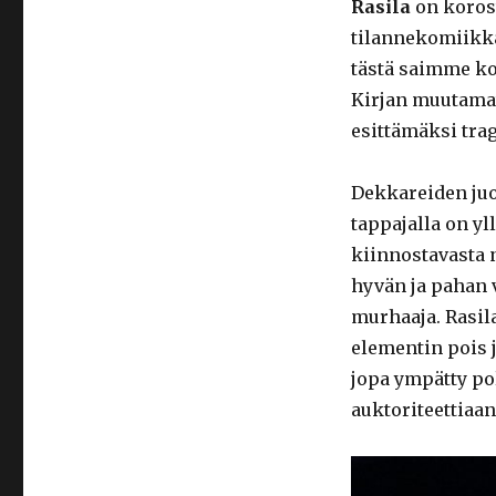
Rasila
on korost
tilannekomiikkaa
tästä saimme ko
Kirjan muutamat
esittämäksi tra
Dekkareiden juo
tappajalla on yl
kiinnostavasta 
hyvän ja pahan 
murhaaja. Rasila
elementin pois j
jopa ympätty poli
auktoriteettiaan