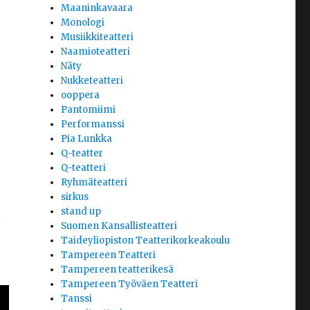
Maaninkavaara
Monologi
Musiikkiteatteri
Naamioteatteri
Näty
Nukketeatteri
ooppera
Pantomiimi
Performanssi
Pia Lunkka
Q-teatter
Q-teatteri
Ryhmäteatteri
sirkus
stand up
i
Suomen Kansallisteatteri
Taideyliopiston Teatterikorkeakoulu
Tampereen Teatteri
Tampereen teatterikesä
Tampereen Työväen Teatteri
Tanssi