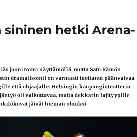
sininen hetki Arena-
iäs juoni toimi näyttämöllä, mutta Satu Rämön
stin dramatisointi on varmasti tuottanut päänvaivaa
lle että ohjaajalle. Helsingin kaupunginteatterin
jäntyö oli vaikuttavaa, mutta dekkarin lajityypille
nkilökuvat jäivät hieman ohuiksi.