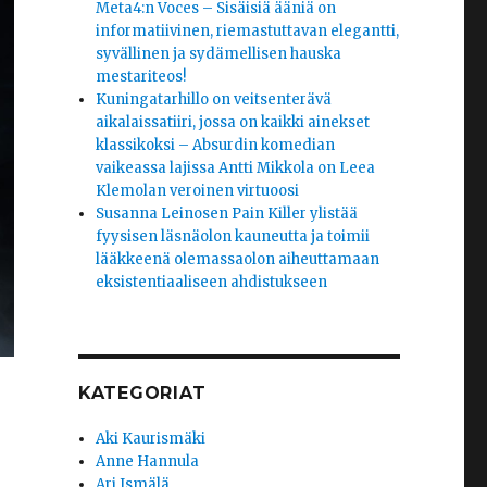
Meta4:n Voces – Sisäisiä ääniä on
informatiivinen, riemastuttavan elegantti,
syvällinen ja sydämellisen hauska
mestariteos!
Kuningatarhillo on veitsenterävä
aikalaissatiiri, jossa on kaikki ainekset
klassikoksi – Absurdin komedian
vaikeassa lajissa Antti Mikkola on Leea
Klemolan veroinen virtuoosi
Susanna Leinosen Pain Killer ylistää
fyysisen läsnäolon kauneutta ja toimii
lääkkeenä olemassaolon aiheuttamaan
eksistentiaaliseen ahdistukseen
KATEGORIAT
Aki Kaurismäki
Anne Hannula
Ari Ismälä