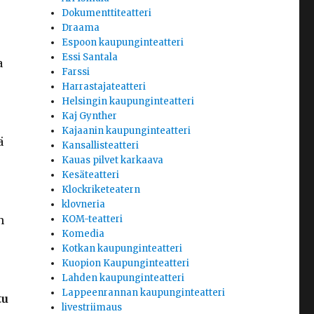
Dokumenttiteatteri
Draama
Espoon kaupunginteatteri
Essi Santala
a
Farssi
Harrastajateatteri
Helsingin kaupunginteatteri
Kaj Gynther
Kajaanin kaupunginteatteri
ä
Kansallisteatteri
Kauas pilvet karkaava
Kesäteatteri
Klockriketeatern
klovneria
n
KOM-teatteri
Komedia
Kotkan kaupunginteatteri
Kuopion Kaupunginteatteri
Lahden kaupunginteatteri
Lappeenrannan kaupunginteatteri
tu
livestriimaus