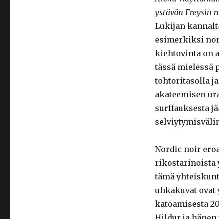
ystävän Freysin r
Lukijan kannalta
esimerkiksi no
kiehtovinta on 
tässä mielessä p
tohtoritasolla j
akateemisen ura
surffauksesta j
selviytymisväli
Nordic noir eroa
rikostarinoista
tämä yhteiskunta
uhkakuvat ovat
katoamisesta 20 
Hildur ja hänen 