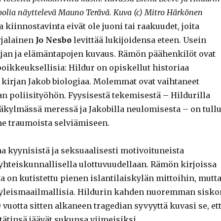
oolia näyttelevä Mauno Terävä. Kuva (c) Mitro Härkönen
 kiinnostavinta eivät ole juoni tai raakuudet, joita
rjalainen
Jo Nesbø
levittää lukijoidensa eteen. Usein
ajan ja elämäntapojen kuvaus. Rämön päähenkilöt ovat
oikkeuksellisia: Hildur on opiskellut historiaa
a kirjan Jakob biologiaa. Molemmat ovat vaihtaneet
n poliisityöhön. Fyysisestä tekemisestä – Hildurilla
ääkylmässä meressä ja Jakobilla neulomisesta – on tullu
ne traumoista selviämiseen.
a kyynisistä ja seksuaalisesti motivoituneista
 yhteiskunnallisella ulottuvuudellaan. Rämön kirjoissa
 on kutistettu pienen islantilaiskylän mittoihin, mutt
 yleismaailmallisia. Hildurin kahden nuoremman sisko
vuotta sitten alkaneen tragedian syvyyttä kuvasi se, et
tätinsä jäävät sukunsa viimeisiksi.