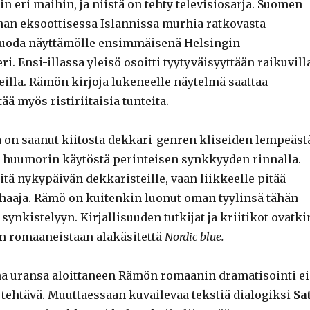
 eri maihin, ja niistä on tehty televisiosarja. Suomen
inan eksoottisessa Islannissa murhia ratkovasta
 tuoda näyttämölle ensimmäisenä Helsingin
i. Ensi-illassa yleisö osoitti tyytyväisyyttään raikuvill
deilla. Rämön kirjoja lukeneelle näytelmä saattaa
ää myös ristiriitaisia tunteita.
on saanut kiitosta dekkari-genren kliseiden lempeäst
 huumorin käytöstä perinteisen synkkyyden rinnalla.
itä nykypäivän dekkaristeille, vaan liikkeelle pitää
rhaaja. Rämö on kuitenkin luonut oman tyylinsä tähän
ynkistelyyn. Kirjallisuuden tutkijat ja kriitikot ovatki
n romaaneistaan alakäsitettä
Nordic blue.
na uransa aloittaneen Rämön romaanin dramatisointi ei
 tehtävä. Muuttaessaan kuvailevaa tekstiä dialogiksi
Sa