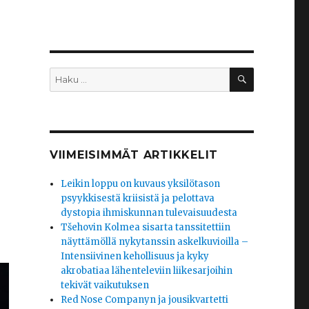
HAKU
Etsi:
VIIMEISIMMÄT ARTIKKELIT
Leikin loppu on kuvaus yksilötason
psyykkisestä kriisistä ja pelottava
dystopia ihmiskunnan tulevaisuudesta
Tšehovin Kolmea sisarta tanssitettiin
näyttämöllä nykytanssin askelkuvioilla –
Intensiivinen kehollisuus ja kyky
akrobatiaa lähenteleviin liikesarjoihin
tekivät vaikutuksen
Red Nose Companyn ja jousikvartetti