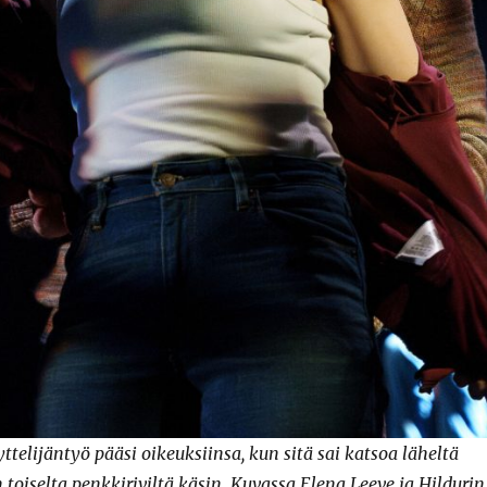
telijäntyö pääsi oikeuksiinsa, kun sitä sai katsoa läheltä
oiselta penkkiriviltä käsin. Kuvassa Elena Leeve ja Hildurin