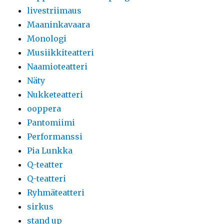
livestriimaus
Maaninkavaara
Monologi
Musiikkiteatteri
Naamioteatteri
Näty
Nukketeatteri
ooppera
Pantomiimi
Performanssi
Pia Lunkka
Q-teatter
Q-teatteri
Ryhmäteatteri
sirkus
stand up