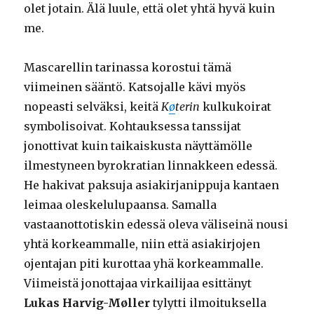
olet jotain. Älä luule, että olet yhtä hyvä kuin
me.
Mascarellin tarinassa korostui tämä
viimeinen sääntö. Katsojalle kävi myös
nopeasti selväksi, keitä
K
ø
terin
kulkukoirat
symbolisoivat. Kohtauksessa tanssijat
jonottivat kuin taikaiskusta näyttämölle
ilmestyneen byrokratian linnakkeen edessä.
He hakivat paksuja asiakirjanippuja kantaen
leimaa oleskelulupaansa. Samalla
vastaanottotiskin edessä oleva väliseinä nousi
yhtä korkeammalle, niin että asiakirjojen
ojentajan piti kurottaa yhä korkeammalle.
Viimeistä jonottajaa virkailijaa esittänyt
Lukas Harvig-Møller
tylytti ilmoituksella