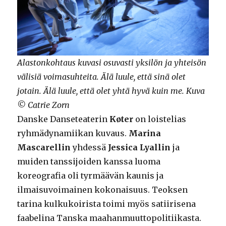
Alastonkohtaus kuvasi osuvasti yksilön ja yhteisön
välisiä voimasuhteita. Älä luule, että sinä olet
jotain. Älä luule, että olet yhtä hyvä kuin me. Kuva
© Catrie Zorn
Danske Danseteaterin
Køter
on loistelias
ryhmädynamiikan kuvaus.
Marina
Mascarellin
yhdessä
Jessica Lyallin
ja
muiden tanssijoiden kanssa luoma
koreografia oli tyrmäävän kaunis ja
ilmaisuvoimainen kokonaisuus. Teoksen
tarina kulkukoirista toimi myös satiirisena
faabelina Tanska maahanmuuttopolitiikasta.