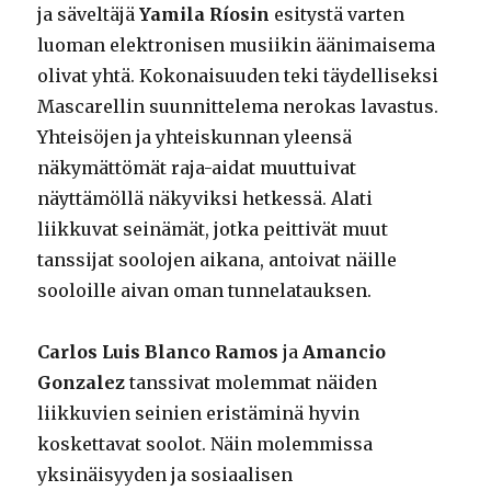
ja säveltäjä
Yamila Ríosin
esitystä varten
luoman elektronisen musiikin äänimaisema
olivat yhtä. Kokonaisuuden teki täydelliseksi
Mascarellin suunnittelema nerokas lavastus.
Yhteisöjen ja yhteiskunnan yleensä
näkymättömät raja-aidat muuttuivat
näyttämöllä näkyviksi hetkessä. Alati
liikkuvat seinämät, jotka peittivät muut
tanssijat soolojen aikana, antoivat näille
sooloille aivan oman tunnelatauksen.
Carlos Luis Blanco Ramos
ja
Amancio
Gonzalez
tanssivat molemmat näiden
liikkuvien seinien eristäminä hyvin
koskettavat soolot. Näin molemmissa
yksinäisyyden ja sosiaalisen