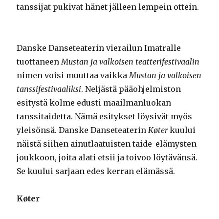
tanssijat pukivat hänet jälleen lempein ottein.
Danske Danseteaterin vierailun Imatralle
tuottaneen
Mustan ja valkoisen teatterifestivaalin
nimen voisi muuttaa vaikka
Mustan ja valkoisen
tanssifestivaaliksi
. Neljästä pääohjelmiston
esitystä kolme edusti maailmanluokan
tanssitaidetta. Nämä esitykset löysivät myös
yleisönsä. Danske Danseteaterin
Køter
kuului
näistä siihen ainutlaatuisten taide-elämysten
joukkoon, joita alati etsii ja toivoo löytävänsä.
Se kuului sarjaan edes kerran elämässä.
Køter