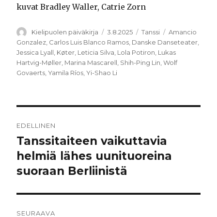
kuvat Bradley Waller, Catrie Zorn
Kirjoittaja
Julkaistu
Kategoriat
Avainsanat
Kielipuolen päiväkirja
3.8.2025
Tanssi
Amancio
Gonzalez
,
Carlos Luis Blanco Ramos
,
Danske Danseteater
,
Jessica Lyall
,
Køter
,
Leticia Silva
,
Lola Potiron
,
Lukas
Hartvig-Møller
,
Marina Mascarell
,
Shih-Ping Lin
,
Wolf
Govaerts
,
Yamila Ríos
,
Yi-Shao Li
Artikkelien
EDELLINEN
selaus
Tanssitaiteen vaikuttavia
Edellinen
artikkeli:
helmiä lähes uunituoreina
suoraan Berliinistä
SEURAAVA