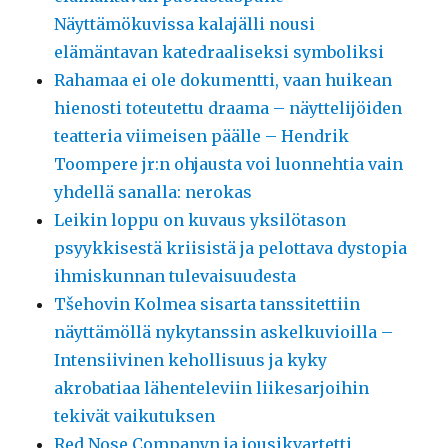
Näyttämökuvissa kalajälli nousi
elämäntavan katedraaliseksi symboliksi
Rahamaa ei ole dokumentti, vaan huikean
hienosti toteutettu draama – näyttelijöiden
teatteria viimeisen päälle – Hendrik
Toompere jr:n ohjausta voi luonnehtia vain
yhdellä sanalla: nerokas
Leikin loppu on kuvaus yksilötason
psyykkisestä kriisistä ja pelottava dystopia
ihmiskunnan tulevaisuudesta
Tšehovin Kolmea sisarta tanssitettiin
näyttämöllä nykytanssin askelkuvioilla –
Intensiivinen kehollisuus ja kyky
akrobatiaa lähenteleviin liikesarjoihin
tekivät vaikutuksen
Red Nose Companyn ja jousikvartetti