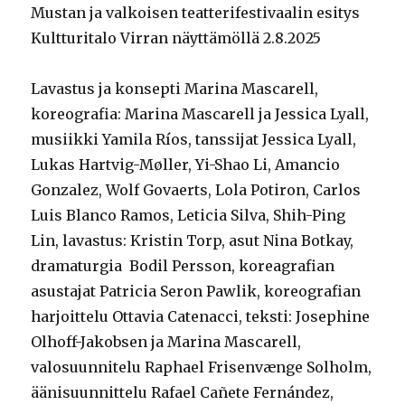
Mustan ja valkoisen teatterifestivaalin esitys
Kultturitalo Virran näyttämöllä 2.8.2025
Lavastus ja konsepti Marina Mascarell,
koreografia: Marina Mascarell ja Jessica Lyall,
musiikki Yamila Ríos, tanssijat Jessica Lyall,
Lukas Hartvig-Møller, Yi-Shao Li, Amancio
Gonzalez, Wolf Govaerts, Lola Potiron, Carlos
Luis Blanco Ramos, Leticia Silva, Shih-Ping
Lin, lavastus: Kristin Torp, asut Nina Botkay,
dramaturgia Bodil Persson, koreagrafian
asustajat Patricia Seron Pawlik, koreografian
harjoittelu Ottavia Catenacci, ​teksti: Josephine
Olhoff-Jakobsen ja Marina Mascarell,
valosuunnitelu Raphael Frisenvænge Solholm,
äänisuunnittelu Rafael Cañete Fernández,