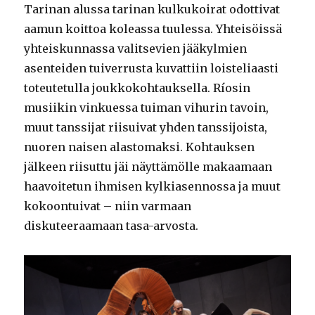
Tarinan alussa tarinan kulkukoirat odottivat
aamun koittoa koleassa tuulessa. Yhteisöissä
yhteiskunnassa valitsevien jääkylmien
asenteiden tuiverrusta kuvattiin loisteliaasti
toteutetulla joukkokohtauksella. Ríosin
musiikin vinkuessa tuiman vihurin tavoin,
muut tanssijat riisuivat yhden tanssijoista,
nuoren naisen alastomaksi. Kohtauksen
jälkeen riisuttu jäi näyttämölle makaamaan
haavoitetun ihmisen kylkiasennossa ja muut
kokoontuivat – niin varmaan
diskuteeraamaan tasa-arvosta.