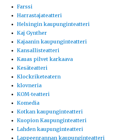
Farssi
Harrastajateatteri
Helsingin kaupunginteatteri
Kaj Gynther
Kajaanin kaupunginteatteri
Kansallisteatteri
Kauas pilvet karkaava
Kesäteatteri
Klockriketeatern
klovneria
KOM-teatteri
Komedia
Kotkan kaupunginteatteri
Kuopion Kaupunginteatteri
Lahden kaupunginteatteri
Lappeenrannan kaupunginteatteri