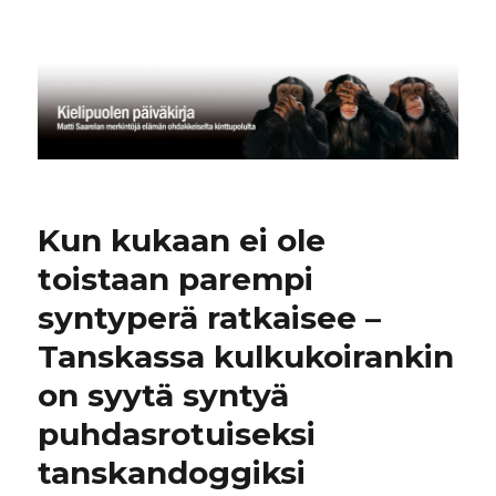
Kielipuolen päiväkirja
Kun kukaan ei ole
toistaan parempi
syntyperä ratkaisee –
Tanskassa kulkukoirankin
on syytä syntyä
puhdasrotuiseksi
tanskandoggiksi