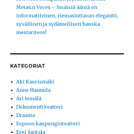
Meta4:n Voces – Sisäisiä ääniä on
informatiivinen, riemastuttavan elegantti,
syvällinen ja sydämellisen hauska
mestariteos!
KATEGORIAT
Aki Kaurismäki
Anne Hannula
Ari Ismälä
Dokumenttiteatteri
Draama
Espoon kaupunginteatteri
Essi Santala