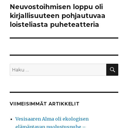
Neuvostoihmisen loppu oli
Seuraava
artikkeli:
kirjallisuuteen pohjautuvaa
loisteliasta puheteatteria
HA
Etsi:
VIIMEISIMMÄT ARTIKKELIT
Vesisaaren Alma oli ekologisen
elämäntavan puolustuspuhe –