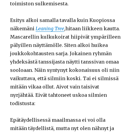
toimiston sulkemisesta.
Esitys alkoi samalla tavalla kuin Kuopiossa
näkemäni
Leaning Tree
,hitaan liikkeen kautta.
Mascarellin kulkukoirat hiipivät ympärilleen
pälyillen näyttämölle. Siten alkoi huikea
joukkokohtausten sarja. Jokainen ryhmän
yhdeksästä tanssijasta näytti tanssivan omaa
sooloaan. Näin syntynyt kokonaisuus oli niin
vaikuttava, että silmiin koski. Tai ei silmissä
mitään vikaa ollut. Aivot vain taisivat
nyrjähtää. Eivät tahtoneet uskoa silmien
todistusta:
Epätäydellisessä maailmassa ei voi olla
mitään täydellistä, mutta nyt olen nähnyt ja