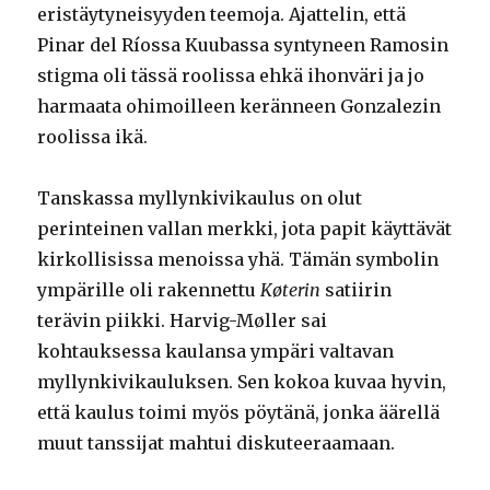
eristäytyneisyyden teemoja. Ajattelin, että
Pinar del Ríossa Kuubassa syntyneen Ramosin
stigma oli tässä roolissa ehkä ihonväri ja jo
harmaata ohimoilleen keränneen Gonzalezin
roolissa ikä.
Tanskassa myllynkivikaulus on olut
perinteinen vallan merkki, jota papit käyttävät
kirkollisissa menoissa yhä. Tämän symbolin
ympärille oli rakennettu
Køterin
satiirin
terävin piikki. Harvig-Møller sai
kohtauksessa kaulansa ympäri valtavan
myllynkivikauluksen. Sen kokoa kuvaa hyvin,
että kaulus toimi myös pöytänä, jonka äärellä
muut tanssijat mahtui diskuteeraamaan.