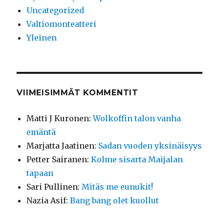
Uncategorized
Valtiomonteatteri
Yleinen
VIIMEISIMMÄT KOMMENTIT
Matti J Kuronen
:
Wolkoffin talon vanha
emäntä
Marjatta Jaatinen
:
Sadan vuoden yksinäisyys
Petter Sairanen
:
Kolme sisarta Maijalan
tapaan
Sari Pullinen
:
Mitäs me eunukit!
Nazia Asif
:
Bang bang olet kuollut