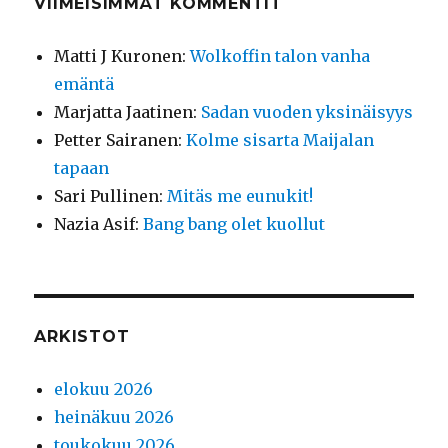
VIIMEISIMMÄT KOMMENTIT
Matti J Kuronen
:
Wolkoffin talon vanha
emäntä
Marjatta Jaatinen
:
Sadan vuoden yksinäisyys
Petter Sairanen
:
Kolme sisarta Maijalan
tapaan
Sari Pullinen
:
Mitäs me eunukit!
Nazia Asif
:
Bang bang olet kuollut
ARKISTOT
elokuu 2026
heinäkuu 2026
toukokuu 2026