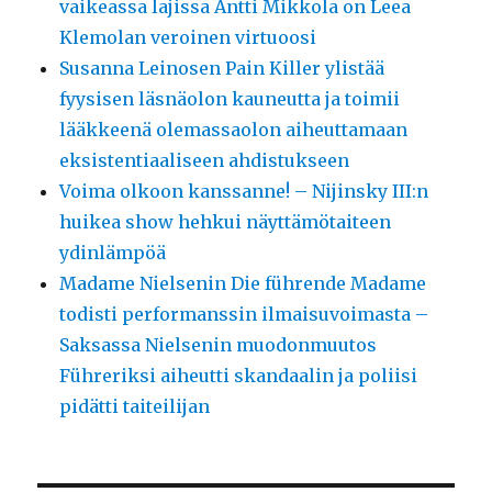
vaikeassa lajissa Antti Mikkola on Leea
Klemolan veroinen virtuoosi
Susanna Leinosen Pain Killer ylistää
fyysisen läsnäolon kauneutta ja toimii
lääkkeenä olemassaolon aiheuttamaan
eksistentiaaliseen ahdistukseen
Voima olkoon kanssanne! – Nijinsky III:n
huikea show hehkui näyttämötaiteen
ydinlämpöä
Madame Nielsenin Die führende Madame
todisti performanssin ilmaisuvoimasta –
Saksassa Nielsenin muodonmuutos
Führeriksi aiheutti skandaalin ja poliisi
pidätti taiteilijan