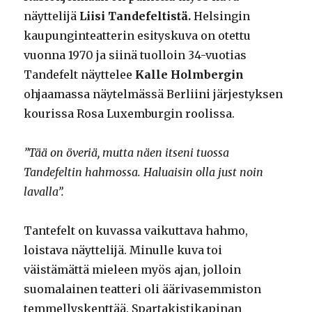
näyttelijä
Liisi Tandefeltistä.
Helsingin
kaupunginteatterin esityskuva on otettu
vuonna 1970 ja siinä tuolloin 34-vuotias
Tandefelt näyttelee
Kalle Holmbergin
ohjaamassa näytelmässä Berliini järjestyksen
kourissa Rosa Luxemburgin roolissa.
”Tää on överiä, mutta näen itseni tuossa
Tandefeltin hahmossa. Haluaisin olla just noin
lavalla”.
Tantefelt on kuvassa vaikuttava hahmo,
loistava näyttelijä. Minulle kuva toi
väistämättä mieleen myös ajan, jolloin
suomalainen teatteri oli äärivasemmiston
temmellyskenttää. Spartakistikapinan