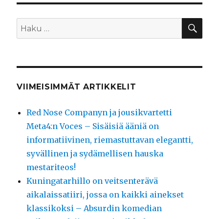
HA
Etsi:
VIIMEISIMMÄT ARTIKKELIT
Red Nose Companyn ja jousikvartetti
Meta4:n Voces – Sisäisiä ääniä on
informatiivinen, riemastuttavan elegantti,
syvällinen ja sydämellisen hauska
mestariteos!
Kuningatarhillo on veitsenterävä
aikalaissatiiri, jossa on kaikki ainekset
klassikoksi – Absurdin komedian