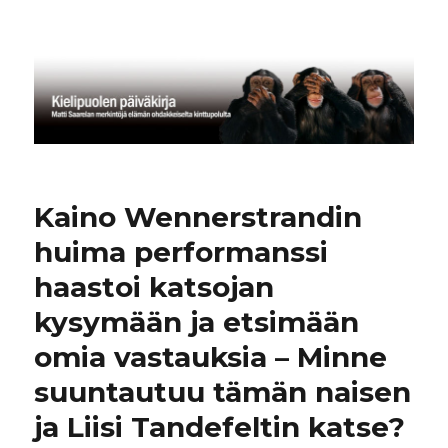
Kielipuolen päiväkirja
Kaino Wennerstrandin
huima performanssi
haastoi katsojan
kysymään ja etsimään
omia vastauksia – Minne
suuntautuu tämän naisen
ja Liisi Tandefeltin katse?