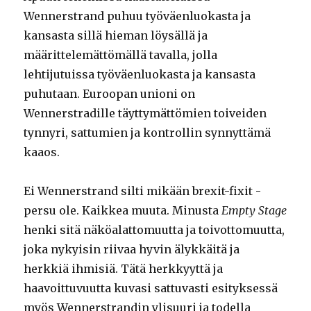
Wennerstrand puhuu työväenluokasta ja
kansasta sillä hieman löysällä ja
määrittelemättömällä tavalla, jolla
lehtijutuissa työväenluokasta ja kansasta
puhutaan. Euroopan unioni on
Wennerstradille täyttymättömien toiveiden
tynnyri, sattumien ja kontrollin synnyttämä
kaaos.
Ei Wennerstrand silti mikään brexit-fixit -
persu ole. Kaikkea muuta. Minusta
Empty Stage
henki sitä näköalattomuutta ja toivottomuutta,
joka nykyisin riivaa hyvin älykkäitä ja
herkkiä ihmisiä. Tätä herkkyyttä ja
haavoittuvuutta kuvasi sattuvasti esityksessä
myös Wennerstrandin ylisuuri ja todella