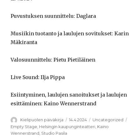
Puvustuksen suunnittelu: Daglara
Musiikin tuotanto ja laulujen sovitukset: Karin
Mäkiranta
Valosuunnittelu: Pietu Pietiläinen
Live Sound: Ilja Pippa
Esiintyminen, laulujen sanoitukset ja laulujen
esittäminen: Kaino Wennerstrand
Kirjoittaja
Julkaistu
Kategoriat
Avain
Kielipuolen päiväkirja
14.4.2024
Uncategorized
Empty Stage
,
Helsingin kaupunginteatteri
,
Kaino
Wennerstrand
,
Studio Pasila