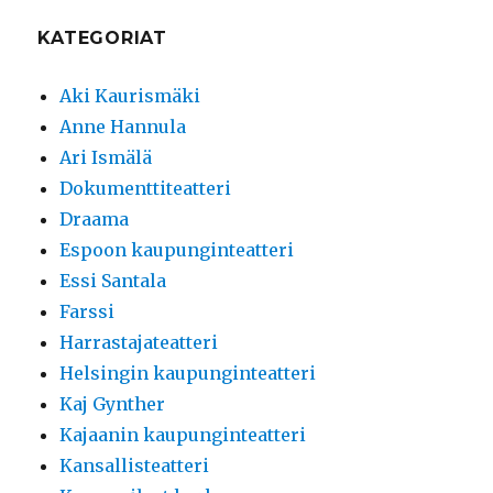
KATEGORIAT
Aki Kaurismäki
Anne Hannula
Ari Ismälä
Dokumenttiteatteri
Draama
Espoon kaupunginteatteri
Essi Santala
Farssi
Harrastajateatteri
Helsingin kaupunginteatteri
Kaj Gynther
Kajaanin kaupunginteatteri
Kansallisteatteri