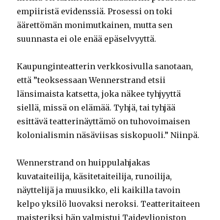
empiiristä evidenssiä. Prosessi on toki
äärettömän monimutkainen, mutta sen
suunnasta ei ole enää epäselvyyttä.
Kaupunginteatterin verkkosivulla sanotaan,
että ”teoksessaan Wennerstrand etsii
länsimaista katsetta, joka näkee tyhjyyttä
siellä, missä on elämää. Tyhjä, tai tyhjää
esittävä teatterinäyttämö on tuhovoimaisen
kolonialismin näsäviisas siskopuoli.” Niinpä.
Wennerstrand on huippulahjakas
kuvataiteilija, käsitetaiteilija, runoilija,
näyttelijä ja muusikko, eli kaikilla tavoin
kelpo yksilö luovaksi neroksi. Teatteritaiteen
maisteriksi hän valmistui Taideyliopiston