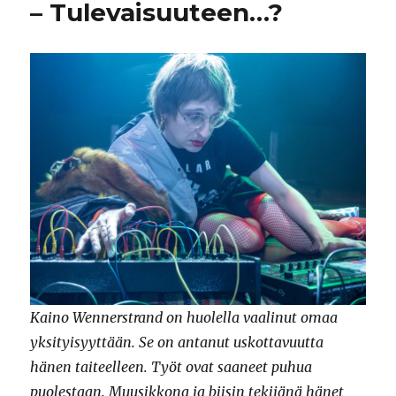
– Tulevaisuuteen…?
Kaino Wennerstrand on huolella vaalinut omaa
yksityisyyttään. Se on antanut uskottavuutta
hänen taiteelleen. Työt ovat saaneet puhua
puolestaan. Muusikkona ja biisin tekijänä hänet