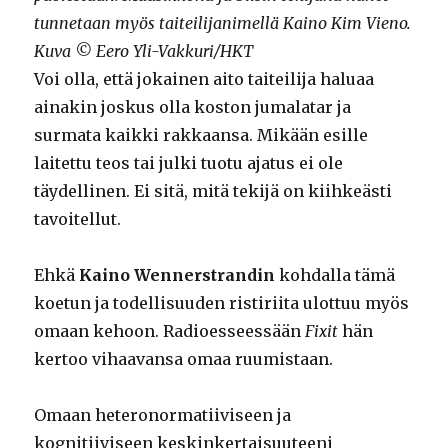
tunnetaan myös taiteilijanimellä Kaino Kim Vieno.
Kuva © Eero Yli-Vakkuri/HKT
Voi olla, että jokainen aito taiteilija haluaa
ainakin joskus olla koston jumalatar ja
surmata kaikki rakkaansa. Mikään esille
laitettu teos tai julki tuotu ajatus ei ole
täydellinen. Ei sitä, mitä tekijä on kiihkeästi
tavoitellut.
Ehkä
Kaino Wennerstrandin
kohdalla tämä
koetun ja todellisuuden ristiriita ulottuu myös
omaan kehoon. Radioesseessään
Fixit
hän
kertoo vihaavansa omaa ruumistaan.
Omaan heteronormatiiviseen ja
kognitiiviseen keskinkertaisuuteeni