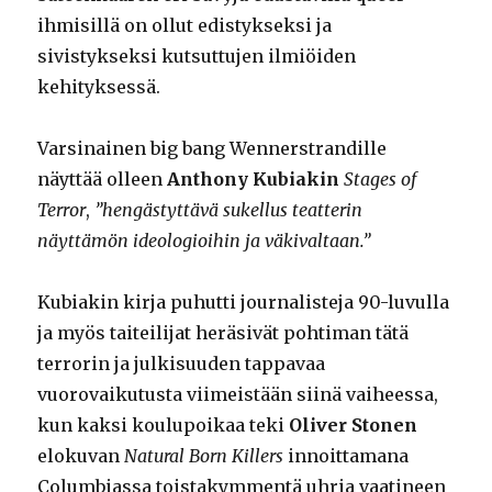
ihmisillä on ollut edistykseksi ja
sivistykseksi kutsuttujen ilmiöiden
kehityksessä.
Varsinainen big bang Wennerstrandille
näyttää olleen
Anthony Kubiakin
Stages of
Terror
,
”hengästyttävä sukellus teatterin
näyttämön ideologioihin ja väkivaltaan.”
Kubiakin kirja puhutti journalisteja 90-luvulla
ja myös taiteilijat heräsivät pohtiman tätä
terrorin ja julkisuuden tappavaa
vuorovaikutusta viimeistään siinä vaiheessa,
kun kaksi koulupoikaa teki
Oliver Stonen
elokuvan
Natural Born Killers
innoittamana
Columbiassa toistakymmentä uhria vaatineen