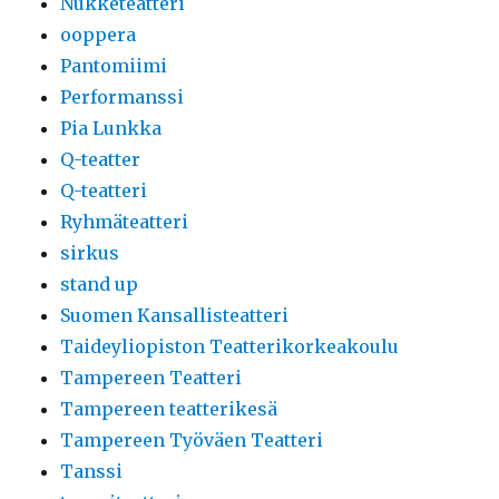
Nukketeatteri
ooppera
Pantomiimi
Performanssi
Pia Lunkka
Q-teatter
Q-teatteri
Ryhmäteatteri
sirkus
stand up
Suomen Kansallisteatteri
Taideyliopiston Teatterikorkeakoulu
Tampereen Teatteri
Tampereen teatterikesä
Tampereen Työväen Teatteri
Tanssi