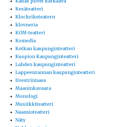
Kauas pilvet karkaava
Kesäteatteri
Klockriketeatern
klovneria
KOM-teatteri
Komedia
Kotkan kaupunginteatteri
Kuopion Kaupunginteatteri
Lahden kaupunginteatteri
Lappeenrannan kaupunginteatteri
livestriimaus
Maaninkavaara
Monologi
Musiikkiteatteri
Naamioteatteri
Näty