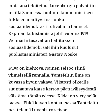
johtajana teloitettua Luxenburgia palvottiin
meillä Suomessa tuolloin kommunistisen
liikkeen marttyyrina, jonka
sosiaalidemokraatit olivat murhanneet.
Kapinan kukistamista johti vuonna 1919
Weimarin tasavallan hallituksen
sosiaaalidemokraateihin kuulunut
puolustusministeri
Gustav Noske
.
Kuva on kiehtova. Nainen seisoo siinä
viimeisellä rannalla. Tantefeltin ilme on
kuvassa hyvin vakava. Viistosti oikealle
suuntautuva katse kertoo päättäväisyydestä
väistämättömän edessä. Kädet on viety selän
taakse. Ehkä kuvan kohtauksessa Tantefeltin
näyttelemä Luxenburg seisoo