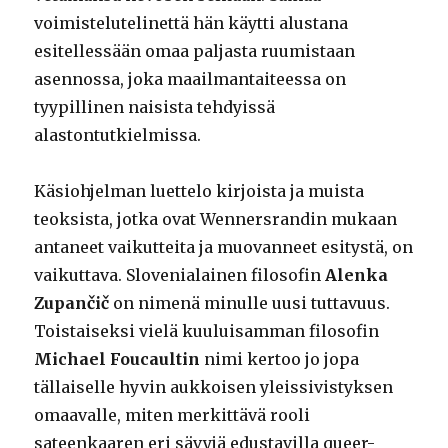
voimistelutelinettä hän käytti alustana
esitellessään omaa paljasta ruumistaan
asennossa, joka maailmantaiteessa on
tyypillinen naisista tehdyissä
alastontutkielmissa.
Käsiohjelman luettelo kirjoista ja muista
teoksista, jotka ovat Wennersrandin mukaan
antaneet vaikutteita ja muovanneet esitystä, on
vaikuttava. Slovenialainen filosofin
Alenka
Zupančič
on nimenä minulle uusi tuttavuus.
Toistaiseksi vielä kuuluisamman filosofin
Michael Foucaultin
nimi kertoo jo jopa
tällaiselle hyvin aukkoisen yleissivistyksen
omaavalle, miten merkittävä rooli
sateenkaaren eri sävyjä edustavilla queer-