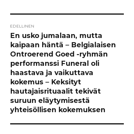
Artikkelien
EDELLINEN
selaus
En usko jumalaan, mutta
Edellinen
artikkeli:
kaipaan häntä – Belgialaisen
Ontroerend Goed -ryhmän
performanssi Funeral oli
haastava ja vaikuttava
kokemus – Keksityt
hautajaisrituaalit tekivät
suruun eläytymisestä
yhteisöllisen kokemuksen