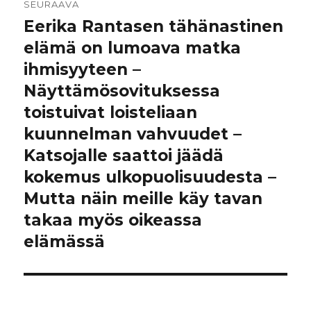
SEURAAVA
Eerika Rantasen tähänastinen
Seuraava
artikkeli:
elämä on lumoava matka
ihmisyyteen –
Näyttämösovituksessa
toistuivat loisteliaan
kuunnelman vahvuudet –
Katsojalle saattoi jäädä
kokemus ulkopuolisuudesta –
Mutta näin meille käy tavan
takaa myös oikeassa
elämässä