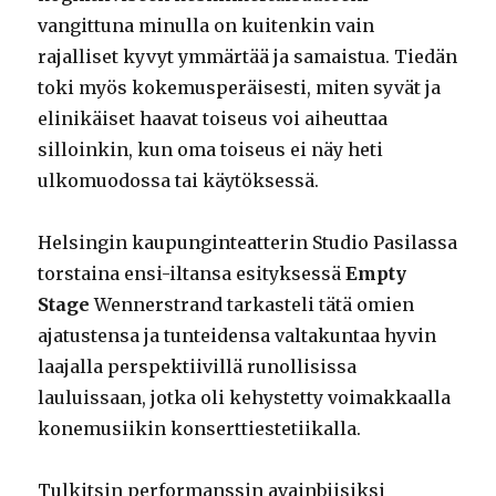
vangittuna minulla on kuitenkin vain
rajalliset kyvyt ymmärtää ja samaistua. Tiedän
toki myös kokemusperäisesti, miten syvät ja
elinikäiset haavat toiseus voi aiheuttaa
silloinkin, kun oma toiseus ei näy heti
ulkomuodossa tai käytöksessä.
Helsingin kaupunginteatterin Studio Pasilassa
torstaina ensi-iltansa esityksessä
Empty
Stage
Wennerstrand tarkasteli tätä omien
ajatustensa ja tunteidensa valtakuntaa hyvin
laajalla perspektiivillä runollisissa
lauluissaan, jotka oli kehystetty voimakkaalla
konemusiikin konserttiestetiikalla.
Tulkitsin performanssin avainbiisiksi