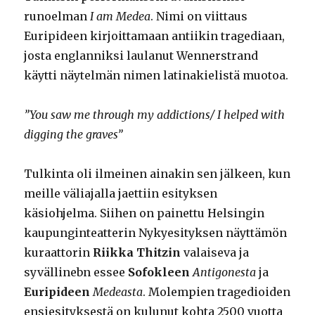
runoelman
I am Medea
. Nimi on viittaus
Euripideen kirjoittamaan antiikin tragediaan,
josta englanniksi laulanut Wennerstrand
käytti näytelmän nimen latinakielistä muotoa.
”You saw me through my addictions/ I helped with
digging the graves”
Tulkinta oli ilmeinen ainakin sen jälkeen, kun
meille väliajalla jaettiin esityksen
käsiohjelma. Siihen on painettu Helsingin
kaupunginteatterin Nykyesityksen näyttämön
kuraattorin
Riikka Thitzin
valaiseva ja
syvällinebn essee
Sofokleen
Antigonesta
ja
Euripideen
Medeasta
. Molempien tragedioiden
ensiesityksestä on kulunut kohta 2500 vuotta