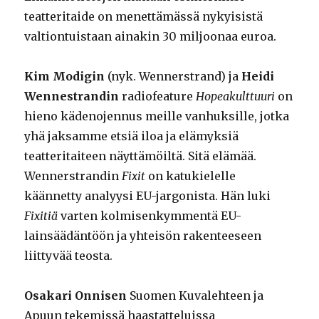
teatteritaide on menettämässä nykyisistä
valtiontuistaan ainakin 30 miljoonaa euroa.
Kim Modigin
(nyk. Wennerstrand) ja
Heidi
Wennestrandin
radiofeature
Hopeakulttuuri
on
hieno kädenojennus meille vanhuksille, jotka
yhä jaksamme etsiä iloa ja elämyksiä
teatteritaiteen näyttämöiltä. Sitä elämää.
Wennerstrandin
Fixit
on katukielelle
käännetty analyysi EU-jargonista. Hän luki
Fixitiä
varten kolmisenkymmentä EU-
lainsäädäntöön ja yhteisön rakenteeseen
liittyvää teosta.
Osakari Onnisen
Suomen Kuvalehteen ja
Apuun tekemissä haastatteluissa